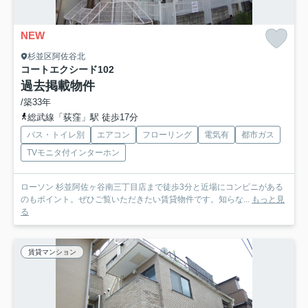
NEW
杉並区阿佐谷北
コートエクシード
102
過去掲載物件
/築33年
総武線「荻窪」駅 徒歩17分
バス・トイレ別
エアコン
フローリング
電気有
都市ガス
TVモニタ付インターホン
ローソン 杉並阿佐ヶ谷南三丁目店まで徒歩3分と近場にコンビニがある
のもポイント。ぜひご覧いただきたい賃貸物件です。知らな...
もっと見
る
賃貸マンション