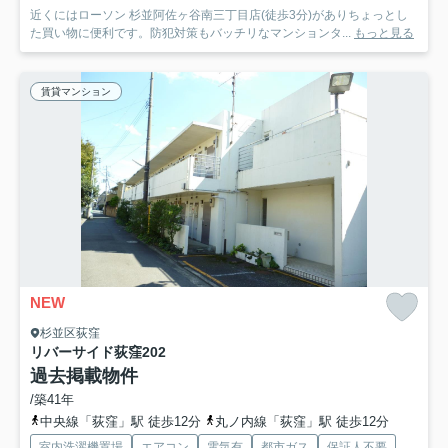
近くにはローソン 杉並阿佐ヶ谷南三丁目店(徒歩3分)がありちょっとし
た買い物に便利です。防犯対策もバッチリなマンションタ...
もっと見る
賃貸マンション
NEW
杉並区荻窪
リバーサイド荻窪
202
過去掲載物件
/築41年
中央線「荻窪」駅 徒歩12分
丸ノ内線「荻窪」駅 徒歩12分
室内洗濯機置場
エアコン
電気有
都市ガス
保証人不要