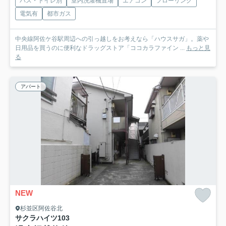
バス・トイレ別
室内洗濯機置場
エアコン
フローリング
電気有
都市ガス
中央線阿佐ケ谷駅周辺への引っ越しをお考えなら「ハウスサガ」。薬や
日用品を買うのに便利なドラッグストア「ココカラファイン ...
もっと見
る
アパート
NEW
杉並区阿佐谷北
サクラハイツ
103