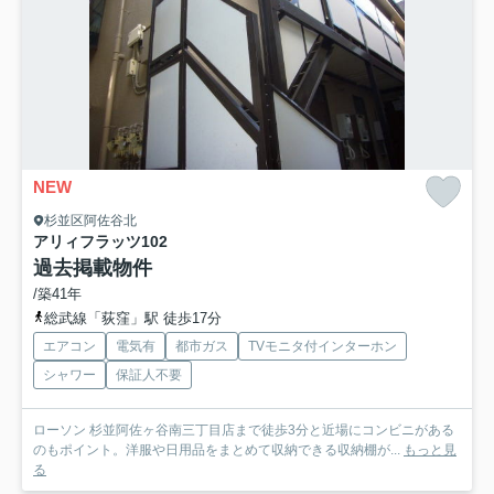
NEW
杉並区阿佐谷北
アリィフラッツ
102
過去掲載物件
/築41年
総武線「荻窪」駅 徒歩17分
エアコン
電気有
都市ガス
TVモニタ付インターホン
シャワー
保証人不要
ローソン 杉並阿佐ヶ谷南三丁目店まで徒歩3分と近場にコンビニがある
のもポイント。洋服や日用品をまとめて収納できる収納棚が...
もっと見
る