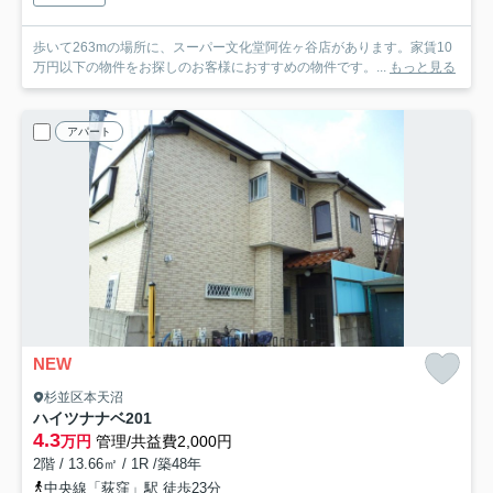
歩いて263mの場所に、スーパー文化堂阿佐ヶ谷店があります。家賃10
万円以下の物件をお探しのお客様におすすめの物件です。...
もっと見る
アパート
NEW
杉並区本天沼
ハイツナナベ
201
4.3
万円
管理/共益費2,000円
2階 / 13.66㎡ / 1R /築48年
中央線「荻窪」駅 徒歩23分