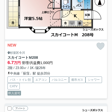
NEW
杉並区今川
スカイコートＭ
208
6.7
万円
管理/共益費1,000円
2階 / 23.00㎡ / 1K /築26年
中央線「荻窪」駅 徒歩20分
バス・トイレ別
エアコン
バルコニー
都市ガス
シャワー
CATV
即入居可
アパート