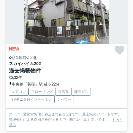
NEW
杉並区阿佐谷北
スカイハイム
202
過去掲載物件
/築33年
中央線「荻窪」駅 徒歩22分
エアコン
フローリング
電気有
都市ガス
TVモニタ付インターホン
シャワー
スーパー文化堂阿佐ヶ谷店まで徒歩1分です。最上階のアパートです。
管理会社による巡回点検があるので、防犯レベルも高いです。...
もっと
見る