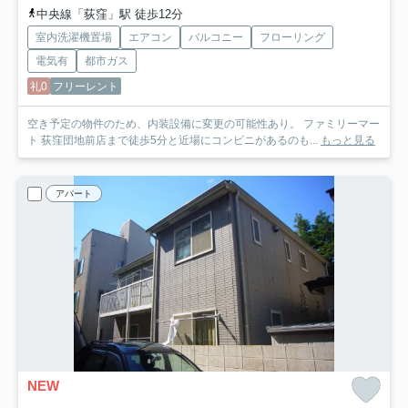
中央線「荻窪」駅 徒歩12分
室内洗濯機置場
エアコン
バルコニー
フローリング
電気有
都市ガス
礼0
フリーレント
空き予定の物件のため、内装設備に変更の可能性あり。 ファミリーマー
ト 荻窪団地前店まで徒歩5分と近場にコンビニがあるのも...
もっと見る
アパート
NEW