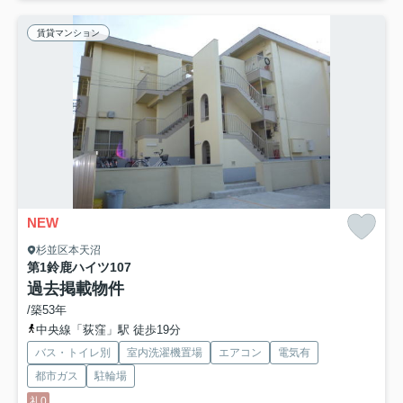
賃貸マンション
NEW
杉並区本天沼
第1鈴鹿ハイツ
107
過去掲載物件
/築53年
中央線「荻窪」駅 徒歩19分
バス・トイレ別
室内洗濯機置場
エアコン
電気有
都市ガス
駐輪場
礼0