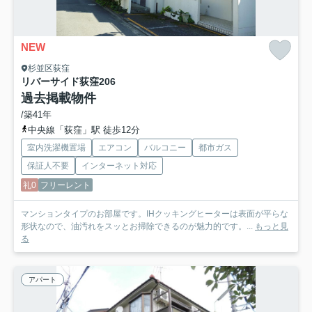
NEW
杉並区荻窪
リバーサイド荻窪
206
過去掲載物件
/築41年
中央線「荻窪」駅 徒歩12分
室内洗濯機置場
エアコン
バルコニー
都市ガス
保証人不要
インターネット対応
礼0
フリーレント
マンションタイプのお部屋です。IHクッキングヒーターは表面が平らな
形状なので、油汚れをスッとお掃除できるのが魅力的です。...
もっと見
る
アパート