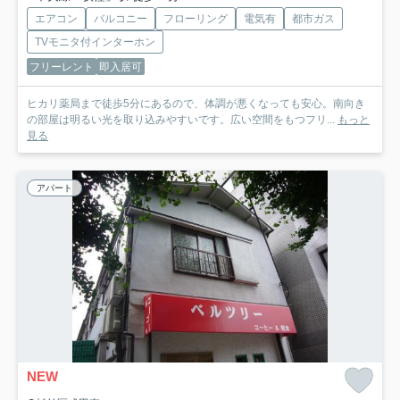
エアコン
バルコニー
フローリング
電気有
都市ガス
TVモニタ付インターホン
フリーレント
即入居可
ヒカリ薬局まで徒歩5分にあるので、体調が悪くなっても安心。南向き
の部屋は明るい光を取り込みやすいです。広い空間をもつフリ...
もっと
見る
アパート
NEW