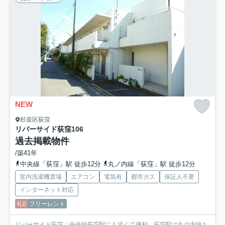
NEW
杉並区荻窪
リバーサイド荻窪
106
過去掲載物件
/築41年
中央線「荻窪」駅 徒歩12分
丸ノ内線「荻窪」駅 徒歩12分
室内洗濯機置場
エアコン
電気有
都市ガス
保証人不要
インターネット対応
礼0
フリーレント
リバーサイド荻窪：中央線荻窪駅にも近くて便利。荻窪駅は丸の内線も