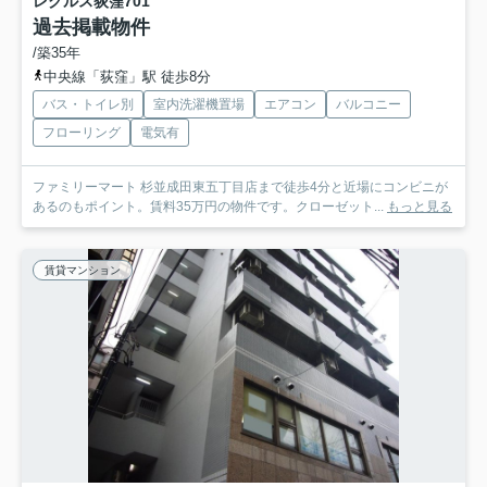
レグルス荻窪
701
過去掲載物件
/築35年
中央線「荻窪」駅 徒歩8分
バス・トイレ別
室内洗濯機置場
エアコン
バルコニー
フローリング
電気有
ファミリーマート 杉並成田東五丁目店まで徒歩4分と近場にコンビニが
あるのもポイント。賃料35万円の物件です。クローゼット...
もっと見る
賃貸マンション