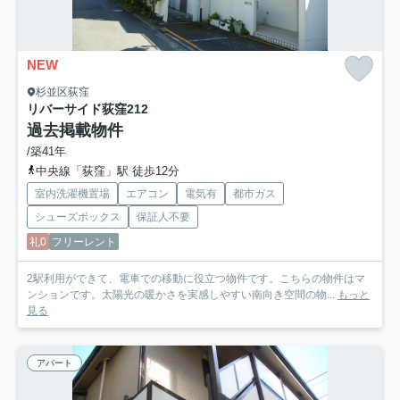
NEW
杉並区荻窪
リバーサイド荻窪
212
過去掲載物件
/築41年
中央線「荻窪」駅 徒歩12分
室内洗濯機置場
エアコン
電気有
都市ガス
シューズボックス
保証人不要
礼0
フリーレント
2駅利用ができて、電車での移動に役立つ物件です。こちらの物件はマ
ンションです。太陽光の暖かさを実感しやすい南向き空間の物...
もっと
見る
アパート