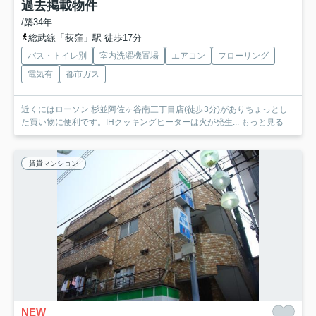
過去掲載物件
/築34年
総武線「荻窪」駅 徒歩17分
バス・トイレ別
室内洗濯機置場
エアコン
フローリング
電気有
都市ガス
近くにはローソン 杉並阿佐ヶ谷南三丁目店(徒歩3分)がありちょっとし
た買い物に便利です。IHクッキングヒーターは火が発生...
もっと見る
賃貸マンション
NEW