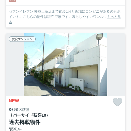
セブンイレブン 杉並天沼店まで徒歩1分と近場にコンビニがあるのもポ
イント。こちらの物件は現在空家です。暮らしやすいワンル...
もっと見
る
賃貸マンション
NEW
杉並区荻窪
リバーサイド荻窪
107
過去掲載物件
/築41年