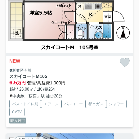
NEW
杉並区今川
スカイコートＭ
105
6.5
万円
管理/共益費1,000円
1階 / 23.00㎡ / 1K /築26年
中央線「荻窪」駅 徒歩20分
バス・トイレ別
エアコン
バルコニー
都市ガス
シャワー
CATV
即入居可