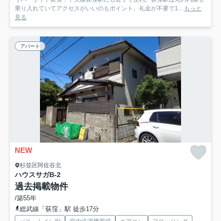
乗り入れていてアクセスがいいのもポイント。礼金が不要で1...
もっと
見る
アパート
NEW
杉並区阿佐谷北
ハウスサガ
B-2
過去掲載物件
/築55年
総武線「荻窪」駅 徒歩17分