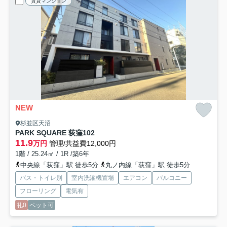
賃貸マンション
NEW
杉並区天沼
PARK SQUARE 荻窪
102
11.9
万円
管理/共益費12,000円
1階 / 25.24㎡ / 1R /築6年
中央線「荻窪」駅 徒歩5分
丸ノ内線「荻窪」駅 徒歩5分
バス・トイレ別
室内洗濯機置場
エアコン
バルコニー
フローリング
電気有
礼0
ペット可