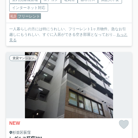
インターネット対応
礼0
フリーレント
一人暮らしの方には特にうれしい、フリーレント1ヶ月物件。急なお引
越しにもうれしい、すぐに入居ができる空き部屋となっており...
もっと
見る
賃貸マンション
NEW
杉並区荻窪