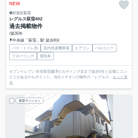
NEW
杉並区荻窪
レグルス荻窪
402
過去掲載物件
/築35年
中央線「荻窪」駅 徒歩8分
バス・トイレ別
室内洗濯機置場
エアコン
バルコニー
フローリング
電気有
セブンイレブン 杉並荻窪藤澤ビルディング店まで徒歩5分と近場にコン
ビニがあるのもポイント。当社イチオシの物件の「レグルス...
もっと見
る
賃貸マンション