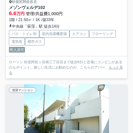
杉並区阿佐谷北
メゾンヴェルデ
102
6.6
万円
管理/共益費1,000円
1階 / 21.50㎡ / 1K /築33年
中央線「荻窪」駅 徒歩14分
バス・トイレ別
室内洗濯機置場
エアコン
フローリング
電気有
都市ガス
即入居可
ローソン 杉並阿佐ヶ谷南三丁目店まで徒歩6分と近場にコンビニがある
のもポイント。新しい生活にお勧めなのが、こちらのアパー...
もっと見
る
賃貸マンション