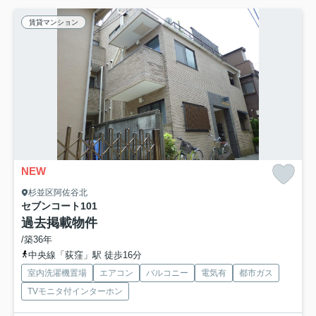
賃貸マンション
NEW
杉並区阿佐谷北
セブンコート
101
過去掲載物件
/築36年
中央線「荻窪」駅 徒歩16分
室内洗濯機置場
エアコン
バルコニー
電気有
都市ガス
TVモニタ付インターホン