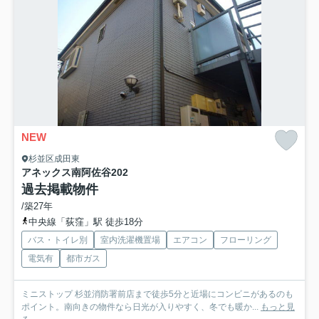
NEW
杉並区成田東
アネックス南阿佐谷
202
過去掲載物件
/築27年
中央線「荻窪」駅 徒歩18分
バス・トイレ別
室内洗濯機置場
エアコン
フローリング
電気有
都市ガス
ミニストップ 杉並消防署前店まで徒歩5分と近場にコンビニがあるのも
ポイント。南向きの物件なら日光が入りやすく、冬でも暖か...
もっと見