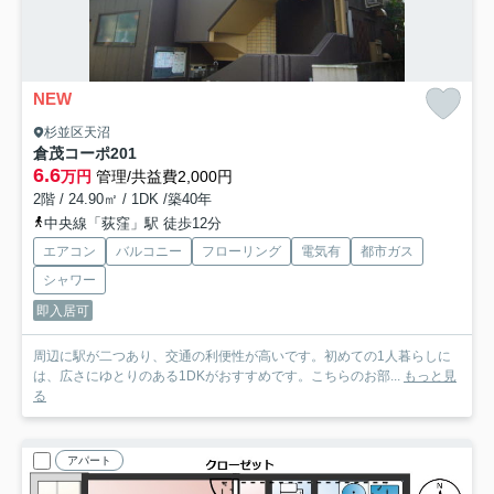
NEW
杉並区天沼
倉茂コーポ
201
6.6
万円
管理/共益費2,000円
2階 / 24.90㎡ / 1DK /築40年
中央線「荻窪」駅 徒歩12分
エアコン
バルコニー
フローリング
電気有
都市ガス
シャワー
即入居可
周辺に駅が二つあり、交通の利便性が高いです。初めての1人暮らしに
は、広さにゆとりのある1DKがおすすめです。こちらのお部...
もっと見
る
アパート