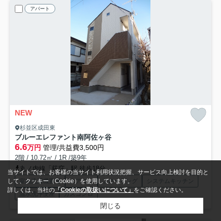
アパート
NEW
杉並区成田東
ブルーエレファント南阿佐ヶ谷
6.6
万円
管理/共益費3,500円
2階 / 10.72㎡ / 1R /築9年
丸ノ内線「荻窪」駅 徒歩18分
当サイトでは、お客様の当サイト利用状況把握、サービス向上検討を目的と
室内洗濯機置場
エアコン
フローリング
システムキッチン
して、クッキー（Cookie）を使用しています。
詳しくは、当社の
「Cookieの取扱いについて」
をご確認ください。
温水洗浄便座
ガスコンロ
閉じる