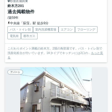
杉並区成田東
鈴木方
201
過去掲載物件
/築59年
中央線「荻窪」駅 徒歩9分
バス・トイレ別
室内洗濯機置場
エアコン
フローリング
電気有
都市ガス
こだわりポイント満載の鈴木方。2階の角部屋です。バス・トイレ別で
洗面化粧台が付いています。1Kタイプでキッチンには2口の...
もっと見
る
アパート