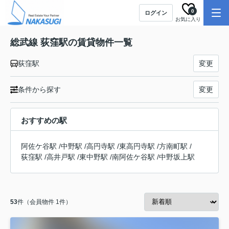
0
ログイン
お気に入り
総武線 荻窪駅の賃貸物件一覧
荻窪駅
変更
条件から探す
変更
おすすめの駅
阿佐ケ谷駅
/
中野駅
/
高円寺駅
/
東高円寺駅
/
方南町駅
/
荻窪駅
/
高井戸駅
/
東中野駅
/
南阿佐ケ谷駅
/
中野坂上駅
53
件（会員物件 1件）