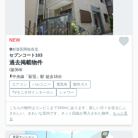
NEW
杉並区阿佐谷北
セブンコート
103
過去掲載物件
/築36年
中央線「荻窪」駅 徒歩16分
エアコン
バルコニー
電気有
都市ガス
TVモニタ付インターホン
シャワー
こちらの物件はコンビニまで345mにあります。新しい日々を送るにふ
さわしい、きれいな室内です。ネット回線が導入された物件...
もっと見
る
賃貸マンション