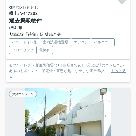
杉並区阿佐谷北
横山ハイツ
202
過去掲載物件
/築42年
総武線「荻窪」駅 徒歩21分
バス・トイレ別
室内洗濯機置場
エアコン
バルコニー
フローリング
電気有
セブンイレブン 杉並阿佐谷北1丁目店まで徒歩1分と近場にコンビニが
あるのもポイント。予定外の事態が起こりがちな新居選び、...
もっと見
る
賃貸マンション