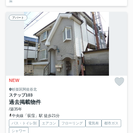
る
アパート
NEW
杉並区阿佐谷北
ステップ
103
過去掲載物件
/築35年
中央線「荻窪」駅 徒歩21分
バス・トイレ別
エアコン
フローリング
電気有
都市ガス
シャワー