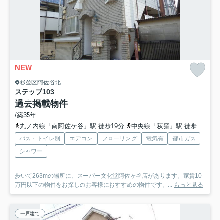
NEW
杉並区阿佐谷北
ステップ
103
過去掲載物件
/築35年
丸ノ内線「南阿佐ケ谷」駅 徒歩19分
中央線「荻窪」駅 徒歩21分
バス・トイレ別
エアコン
フローリング
電気有
都市ガス
シャワー
歩いて263mの場所に、スーパー文化堂阿佐ヶ谷店があります。家賃10
万円以下の物件をお探しのお客様におすすめの物件です。...
もっと見る
一戸建て