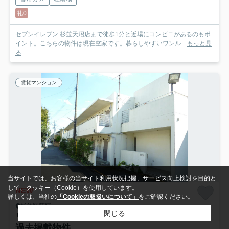
礼0
セブンイレブン 杉並天沼店まで徒歩1分と近場にコンビニがあるのもポ
イント。こちらの物件は現在空家です。暮らしやすいワンル...
もっと見
る
賃貸マンション
当サイトでは、お客様の当サイト利用状況把握、サービス向上検討を目的と
して、クッキー（Cookie）を使用しています。
NEW
詳しくは、当社の
「Cookieの取扱いについて」
をご確認ください。
杉並区荻窪
閉じる
リバーサイド荻窪
107
過去掲載物件