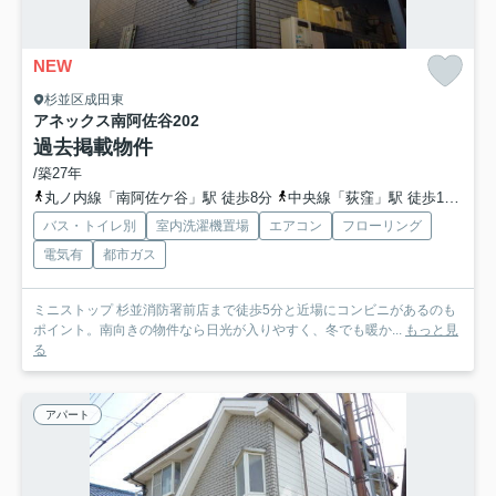
NEW
杉並区成田東
アネックス南阿佐谷
202
過去掲載物件
/築27年
丸ノ内線「南阿佐ケ谷」駅 徒歩8分
中央線「荻窪」駅 徒歩18分
バス・トイレ別
室内洗濯機置場
エアコン
フローリング
電気有
都市ガス
ミニストップ 杉並消防署前店まで徒歩5分と近場にコンビニがあるのも
ポイント。南向きの物件なら日光が入りやすく、冬でも暖か...
もっと見
る
アパート