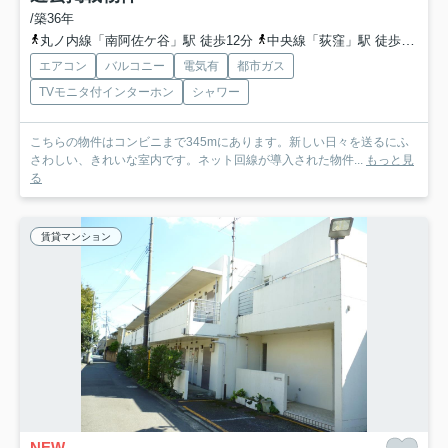
/築36年
丸ノ内線「南阿佐ケ谷」駅 徒歩12分
中央線「荻窪」駅 徒歩16分
エアコン
バルコニー
電気有
都市ガス
TVモニタ付インターホン
シャワー
こちらの物件はコンビニまで345mにあります。新しい日々を送るにふ
さわしい、きれいな室内です。ネット回線が導入された物件...
もっと見
る
賃貸マンション
NEW