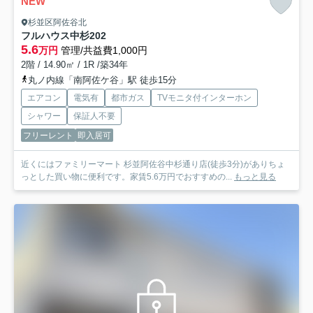
NEW
杉並区阿佐谷北
フルハウス中杉
202
5.6
万円
管理/共益費1,000円
2階 / 14.90㎡ / 1R /築34年
丸ノ内線「南阿佐ケ谷」駅 徒歩15分
エアコン
電気有
都市ガス
TVモニタ付インターホン
シャワー
保証人不要
フリーレント
即入居可
近くにはファミリーマート 杉並阿佐谷中杉通り店(徒歩3分)がありちょ
っとした買い物に便利です。家賃5.6万円でおすすめの...
もっと見る