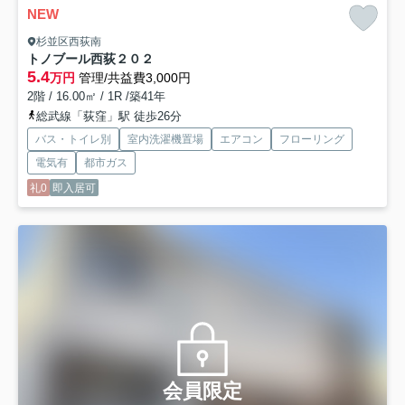
NEW
杉並区西荻南
トノブール西荻
２０２
5.4
万円
管理/共益費3,000円
2階 / 16.00㎡ / 1R /築41年
総武線「荻窪」駅 徒歩26分
バス・トイレ別
室内洗濯機置場
エアコン
フローリング
電気有
都市ガス
礼0
即入居可
会員限定