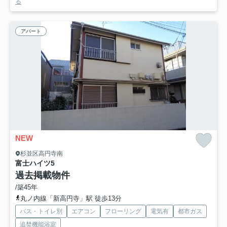
る
アパート
NEW
杉並区高円寺南
富士ハイツ
5
過去掲載物件
/築45年
丸ノ内線「新高円寺」駅 徒歩13分
バス・トイレ別
エアコン
フローリング
電気有
都市ガス
追焚機能浴室