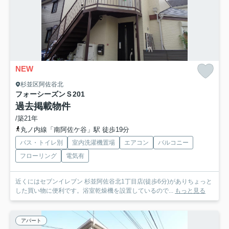
NEW
杉並区阿佐谷北
フォーシーズンＳ
201
過去掲載物件
/築21年
丸ノ内線「南阿佐ケ谷」駅 徒歩19分
バス・トイレ別
室内洗濯機置場
エアコン
バルコニー
フローリング
電気有
近くにはセブンイレブン 杉並阿佐谷北1丁目店(徒歩6分)がありちょっと
した買い物に便利です。浴室乾燥機を設置しているので...
もっと見る
アパート