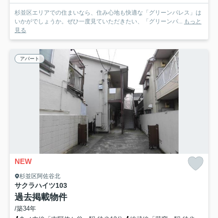
杉並区エリアでの住まいなら、住み心地も快適な「グリーンパレス」は
いかがでしょうか。ぜひ一度見ていただきたい、「グリーンパ...
もっと
見る
アパート
NEW
杉並区阿佐谷北
サクラハイツ
103
過去掲載物件
/築34年