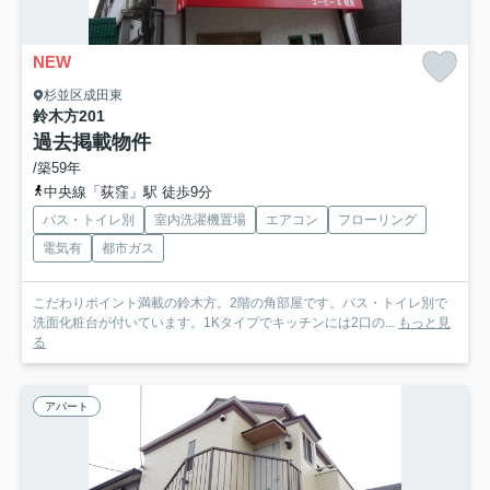
NEW
杉並区成田東
鈴木方
201
過去掲載物件
/築59年
中央線「荻窪」駅 徒歩9分
バス・トイレ別
室内洗濯機置場
エアコン
フローリング
電気有
都市ガス
こだわりポイント満載の鈴木方。2階の角部屋です。バス・トイレ別で
洗面化粧台が付いています。1Kタイプでキッチンには2口の...
もっと見
る
アパート