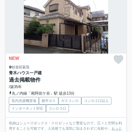
NEW
杉並区荻窪
青木ハウス
一戸建
過去掲載物件
/築35年
丸ノ内線「南阿佐ケ谷」駅 徒歩13分
室内洗濯機置場
都市ガス
ガスコンロ
コンロ２口以上
インターネット対応
コンロ３口
収納はシューズボックス・クロゼットなど豊富なので、広々と空間を利
用することも可能です。入浴後でも湿気に悩まされずに化粧や...
もっと