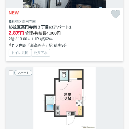
NEW
杉並区高円寺南
杉並区高円寺南３丁目のアパート
1
2.8
万円
管理/共益費4,000円
2階 / 13.00㎡ / 1R /築62年
丸ノ内線「新高円寺」駅 徒歩9分
トイレ共同
公共下水
アパート