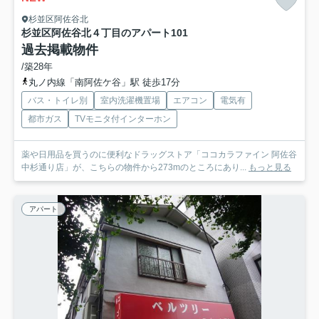
杉並区阿佐谷北
杉並区阿佐谷北４丁目のアパート
101
過去掲載物件
/築28年
丸ノ内線「南阿佐ケ谷」駅 徒歩17分
バス・トイレ別
室内洗濯機置場
エアコン
電気有
都市ガス
TVモニタ付インターホン
薬や日用品を買うのに便利なドラッグストア「ココカラファイン 阿佐谷
中杉通り店」が、こちらの物件から273mのところにあり...
もっと見る
アパート