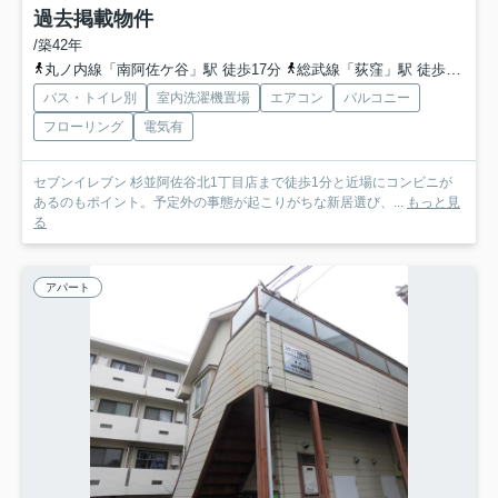
過去掲載物件
/築42年
丸ノ内線「南阿佐ケ谷」駅 徒歩17分
総武線「荻窪」駅 徒歩21分
バス・トイレ別
室内洗濯機置場
エアコン
バルコニー
フローリング
電気有
セブンイレブン 杉並阿佐谷北1丁目店まで徒歩1分と近場にコンビニが
あるのもポイント。予定外の事態が起こりがちな新居選び、...
もっと見
る
アパート