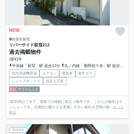
NEW
杉並区荻窪
リバーサイド荻窪
212
過去掲載物件
/築41年
中央線「荻窪」駅 徒歩12分
丸ノ内線「南阿佐ケ谷」駅 徒歩20分
室内洗濯機置場
エアコン
電気有
都市ガス
シューズボックス
保証人不要
礼0
フリーレント
2駅利用ができて、電車での移動に役立つ物件です。こちらの物件はマ
ンションです。太陽光の暖かさを実感しやすい南向き空間の物...
もっと
見る
アパート