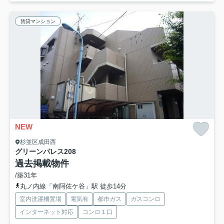
賃貸マンション
NEW
杉並区成田西
グリーンパレス
208
過去掲載物件
/築31年
丸ノ内線「南阿佐ケ谷」駅 徒歩14分
室内洗濯機置場
電気有
都市ガス
ガスコンロ
インターネット対応
コンロ１口