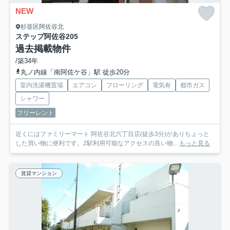
NEW
杉並区阿佐谷北
ステップ阿佐谷
205
過去掲載物件
/築34年
丸ノ内線「南阿佐ケ谷」駅 徒歩20分
室内洗濯機置場
エアコン
フローリング
電気有
都市ガス
シャワー
フリーレント
近くにはファミリーマート 阿佐谷北六丁目店(徒歩3分)がありちょっと
した買い物に便利です。2駅利用可能なアクセスの良い物...
もっと見る
賃貸マンション