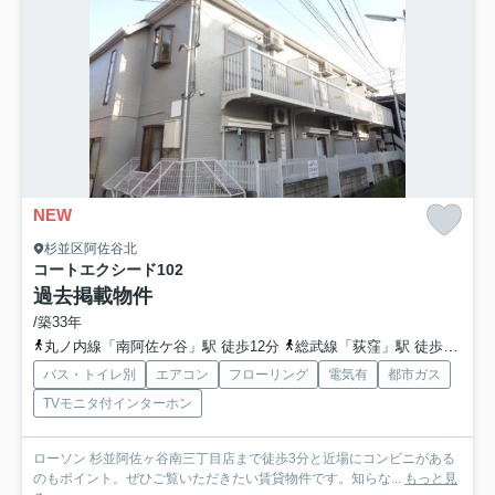
NEW
杉並区阿佐谷北
コートエクシード
102
過去掲載物件
/築33年
丸ノ内線「南阿佐ケ谷」駅 徒歩12分
総武線「荻窪」駅 徒歩17分
バス・トイレ別
エアコン
フローリング
電気有
都市ガス
TVモニタ付インターホン
ローソン 杉並阿佐ヶ谷南三丁目店まで徒歩3分と近場にコンビニがある
のもポイント。ぜひご覧いただきたい賃貸物件です。知らな...
もっと見