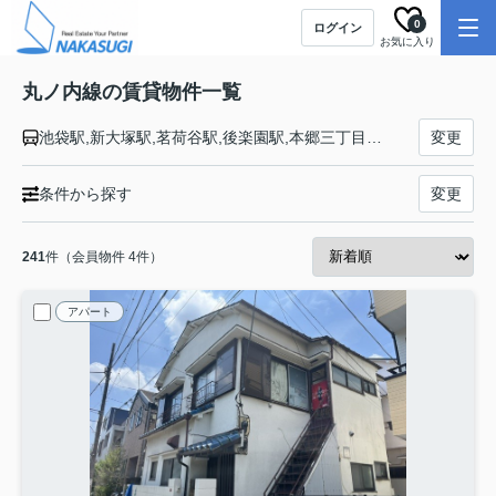
0
ログイン
お気に入り
丸ノ内線の賃貸物件一覧
池袋駅,新大塚駅,茗荷谷駅,後楽園駅,本郷三丁目駅,御茶ノ水駅,淡路町駅,大手町駅,東京駅,銀座駅,霞ケ関駅,国会議事堂前駅,永田町駅,四ツ谷駅,四谷三丁目駅,新宿御苑前駅,新宿三丁目駅,新宿駅,西新宿駅,中野坂上駅,新中野駅,東高円寺駅,新高円寺駅,南阿佐ケ谷駅,荻窪駅
変更
条件から探す
変更
241
件（会員物件 4件）
アパート