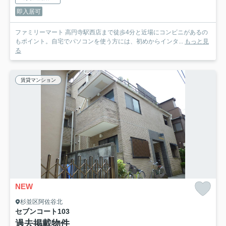
即入居可
ファミリーマート 高円寺駅西店まで徒歩4分と近場にコンビニがあるの
もポイント。自宅でパソコンを使う方には、初めからインタ...
もっと見
る
賃貸マンション
NEW
杉並区阿佐谷北
セブンコート
103
過去掲載物件