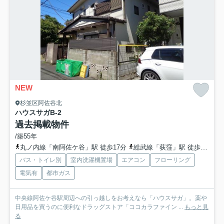
NEW
杉並区阿佐谷北
ハウスサガ
B-2
過去掲載物件
/築55年
丸ノ内線「南阿佐ケ谷」駅 徒歩17分
総武線「荻窪」駅 徒歩17分
バス・トイレ別
室内洗濯機置場
エアコン
フローリング
電気有
都市ガス
中央線阿佐ケ谷駅周辺への引っ越しをお考えなら「ハウスサガ」。薬や
日用品を買うのに便利なドラッグストア「ココカラファイン ...
もっと見
る