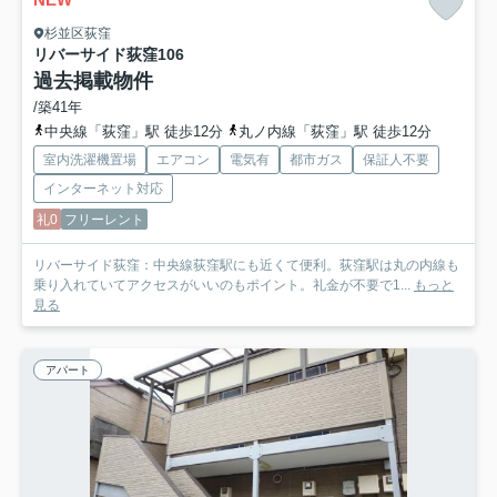
杉並区荻窪
リバーサイド荻窪
106
過去掲載物件
/築41年
中央線「荻窪」駅 徒歩12分
丸ノ内線「荻窪」駅 徒歩12分
室内洗濯機置場
エアコン
電気有
都市ガス
保証人不要
インターネット対応
礼0
フリーレント
リバーサイド荻窪：中央線荻窪駅にも近くて便利。荻窪駅は丸の内線も
乗り入れていてアクセスがいいのもポイント。礼金が不要で1...
もっと
見る
アパート