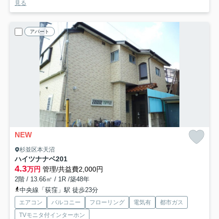
見る
アパート
NEW
杉並区本天沼
ハイツナナベ
201
4.3
万円
管理/共益費2,000円
2階 / 13.66㎡ / 1R /築48年
中央線「荻窪」駅 徒歩23分
エアコン
バルコニー
フローリング
電気有
都市ガス
TVモニタ付インターホン