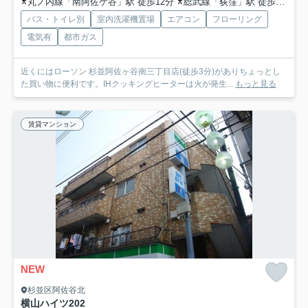
丸ノ内線「南阿佐ケ谷」駅 徒歩12分
総武線「荻窪」駅 徒歩17分
バス・トイレ別
室内洗濯機置場
エアコン
フローリング
電気有
都市ガス
近くにはローソン 杉並阿佐ヶ谷南三丁目店(徒歩3分)がありちょっとし
た買い物に便利です。IHクッキングヒーターは火が発生...
もっと見る
賃貸マンション
NEW
杉並区阿佐谷北
横山ハイツ
202