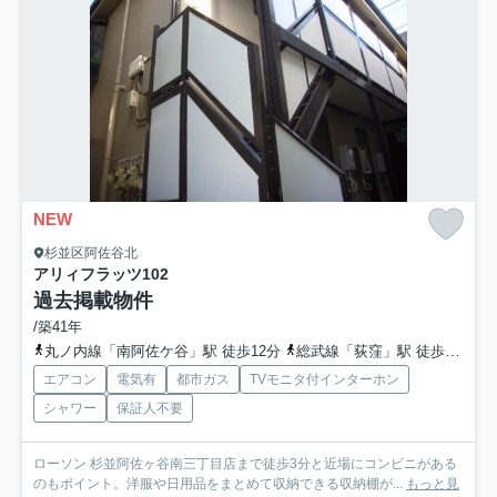
NEW
杉並区阿佐谷北
アリィフラッツ
102
過去掲載物件
/築41年
丸ノ内線「南阿佐ケ谷」駅 徒歩12分
総武線「荻窪」駅 徒歩17分
エアコン
電気有
都市ガス
TVモニタ付インターホン
シャワー
保証人不要
ローソン 杉並阿佐ヶ谷南三丁目店まで徒歩3分と近場にコンビニがある
のもポイント。洋服や日用品をまとめて収納できる収納棚が...
もっと見