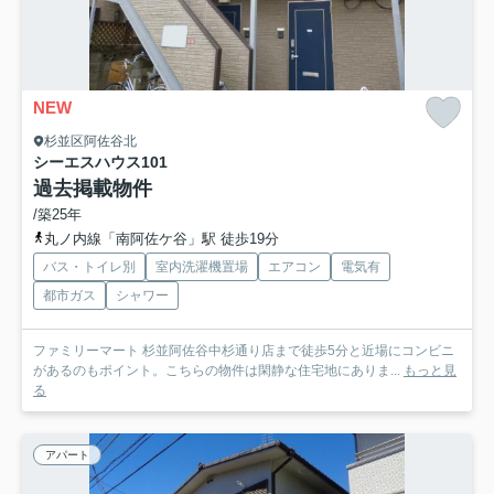
NEW
杉並区阿佐谷北
シーエスハウス
101
過去掲載物件
/築25年
丸ノ内線「南阿佐ケ谷」駅 徒歩19分
バス・トイレ別
室内洗濯機置場
エアコン
電気有
都市ガス
シャワー
ファミリーマート 杉並阿佐谷中杉通り店まで徒歩5分と近場にコンビニ
があるのもポイント。こちらの物件は閑静な住宅地にありま...
もっと見
る
アパート