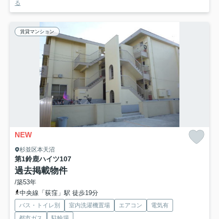
る
賃貸マンション
NEW
杉並区本天沼
第1鈴鹿ハイツ
107
過去掲載物件
/築53年
中央線「荻窪」駅 徒歩19分
バス・トイレ別
室内洗濯機置場
エアコン
電気有
都市ガス
駐輪場