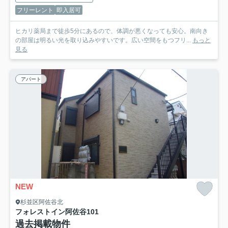
フリーレント
即入居可
ヒカリ薬局まで徒歩5分にあるので、体調が悪くなっても安心。南向き
の部屋は明るい光を取り込みやすいです。広い空間をもつフリ...
もっと
見る
アパート
NEW
杉並区阿佐谷北
フォレストイン阿佐谷
101
過去掲載物件