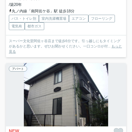
/築20年
丸ノ内線「南阿佐ケ谷」駅 徒歩18分
バス・トイレ別
室内洗濯機置場
エアコン
フローリング
電気有
都市ガス
スーパー文化堂阿佐ヶ谷店まで徒歩6分です。引っ越しにもタイミング
があるかと思います。ぜひお聞かせください。一口コンロが付...
もっと
見る
アパート
NEW