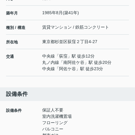
1985年8月(築41年)
築年月
賃貸マンション / 鉄筋コンクリート
種別 / 構造
東京都
杉並区
荻窪
２丁目4-27
所在地
中央線
「
荻窪
」駅 徒歩12分
交通
丸ノ内線
「
南阿佐ケ谷
」駅 徒歩20分
中央線
「
阿佐ケ谷
」駅 徒歩23分
設備条件
保証人不要
設備条件
室内洗濯機置場
フローリング
バルコニー