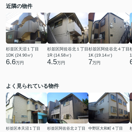
近隣の物件
杉並区天沼１丁目
杉並区阿佐谷北１丁目
杉並区阿佐谷北４丁目
1DK (24.90㎡)
1R (14.58㎡)
1K (19.14㎡)
1
6.6
4.5
7
万円
万円
万円
よく見られている物件
杉並区本天沼１丁目
杉並区阿佐谷北２丁目
中野区大和町４丁目