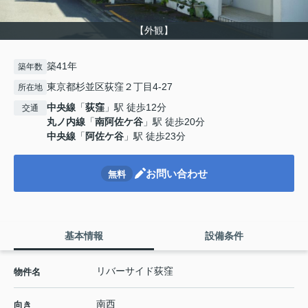
【外観】
築41年
築年数
東京都杉並区荻窪２丁目4-27
所在地
中央線
「
荻窪
」駅 徒歩12分
交通
丸ノ内線
「
南阿佐ケ谷
」駅 徒歩20分
中央線
「
阿佐ケ谷
」駅 徒歩23分
お問い合わせ
無料
基本情報
設備条件
リバーサイド荻窪
物件名
南西
向き