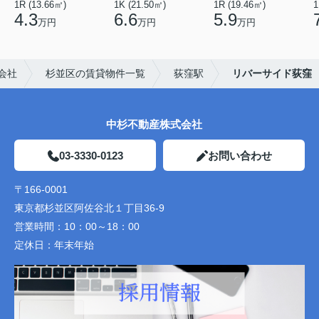
1R (13.66㎡)
1K (21.50㎡)
1R (19.46㎡)
1
4.3
6.6
5.9
万円
万円
万円
会社
杉並区の賃貸物件一覧
荻窪駅
リバーサイド荻窪
中杉不動産株式会社
03-3330-0123
お問い合わせ
〒166-0001
東京都杉並区阿佐谷北１丁目36-9
営業時間：
10：00～18：00
定休日：
年末年始