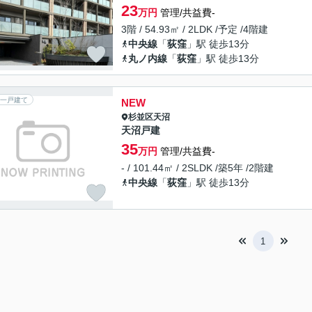
23
万円
管理/共益費-
3階 / 54.93㎡ / 2LDK /予定 /4階建
中央線
「
荻窪
」駅 徒歩13分
丸ノ内線
「
荻窪
」駅 徒歩13分
一戸建て
NEW
杉並区
天沼
天沼戸建
35
万円
管理/共益費-
- / 101.44㎡ / 2SLDK /築5年 /2階建
中央線
「
荻窪
」駅 徒歩13分
1