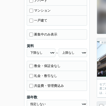
アパート
マンション
一戸建て
募集中のみ表示
賃貸
賃料
～
敷金・保証金なし
礼金・敷引なし
セブ
共益費・管理費込み
度ご
は、
築年数