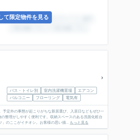
して限定物件を見る
バス・トイレ別
室内洗濯機置場
エアコン
バルコニー
フローリング
電気有
ト。予定外の事態が起こりがちな新居選び、入居日などもぜひ一
物の整理がしやすく便利です。収納スペースのある洗面化粧台
」のここがイチオシ。お客様の思い描...
もっと見る