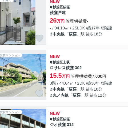
一戸建て
NEW
杉並区
荻窪
荻窪戸建
26
万円
管理/共益費-
- / 94.19㎡ / 2SLDK /築17年 /2階建
中央線
「
荻窪
」駅 徒歩18分
賃貸マンション
NEW
杉並区
上荻
ロサレス荻窪 302
15.5
万円
管理/共益費7,000円
3階 / 44.64㎡ / 2DK /築30年 /3階建
中央線
「
荻窪
」駅 徒歩10分
丸ノ内線
「
荻窪
」駅 徒歩12分
賃貸マンション
NEW
杉並区
荻窪
ジオ荻窪 312