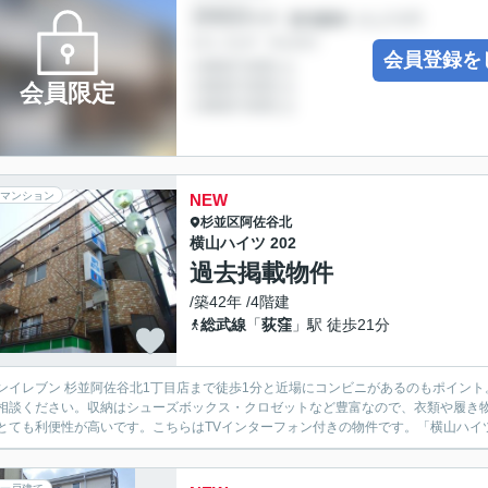
会員登録を
会員限定
マンション
NEW
杉並区
阿佐谷北
横山ハイツ 202
過去掲載物件
/築42年 /4階建
総武線
「
荻窪
」駅 徒歩21分
ンイレブン 杉並阿佐谷北1丁目店まで徒歩1分と近場にコンビニがあるのもポイン
相談ください。収納はシューズボックス・クロゼットなど豊富なので、衣類や履き
とても利便性が高いです。こちらはTVインターフォン付きの物件です。「横山ハイツ