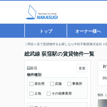
トップ
オーナー様へ
｜阿佐ヶ谷で賃貸物件をお探しなら中杉不動産株式会社
総武線 荻窪駅の賃貸物件一覧
お
荻窪
変更
物件種別
阿
居住用
店舗
事務所
土地
その他事業用
6
件（