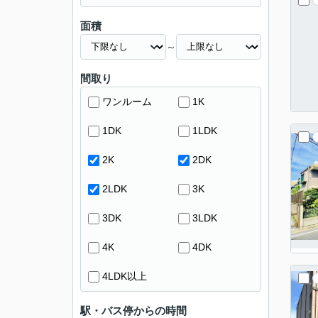
面積
～
間取り
ワンルーム
1K
1DK
1LDK
2K
2DK
2LDK
3K
3DK
3LDK
4K
4DK
4LDK以上
駅・バス停からの時間