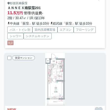
杉並区南荻窪
ＡＮＮＥＸ南荻窪
201
11.5
万円
管理/共益費-
2階 / 30.47㎡ / 1R /築13年
中央線「荻窪」駅 徒歩10分
総武線「荻窪」駅 徒歩10分
バス・トイレ別
室内洗濯機置場
エアコン
フローリング
シャワー
システムキッチン
礼0
賃貸マンション
NEW