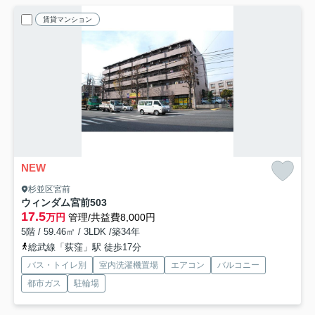
賃貸マンション
NEW
杉並区宮前
ウィンダム宮前
503
17.5
万円
管理/共益費8,000円
5階 / 59.46㎡ / 3LDK /築34年
総武線「荻窪」駅 徒歩17分
バス・トイレ別
室内洗濯機置場
エアコン
バルコニー
都市ガス
駐輪場