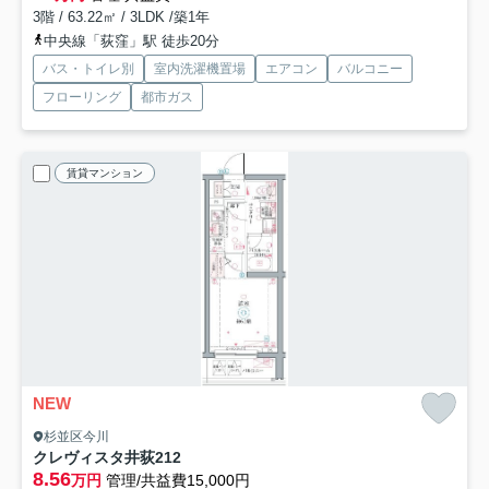
3階 / 63.22㎡ / 3LDK /築1年
中央線「荻窪」駅 徒歩20分
バス・トイレ別
室内洗濯機置場
エアコン
バルコニー
フローリング
都市ガス
賃貸マンション
NEW
杉並区今川
クレヴィスタ井荻
212
8.56
万円
管理/共益費15,000円