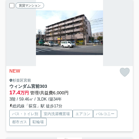
賃貸マンション
NEW
杉並区宮前
ウィンダム宮前
303
17.4
万円
管理/共益費6,000円
3階 / 59.46㎡ / 3LDK /築34年
総武線「荻窪」駅 徒歩17分
バス・トイレ別
室内洗濯機置場
エアコン
バルコニー
都市ガス
駐輪場