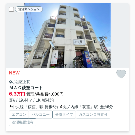
賃貸マンション
NEW
杉並区上荻
ＭＡＣ荻窪コート
6.3
万円
管理/共益費4,000円
3階 / 19.44㎡ / 1K /築43年
中央線「荻窪」駅 徒歩6分
丸ノ内線「荻窪」駅 徒歩6分
エアコン
バルコニー
分譲タイプ
ガスコンロ設置可
洗濯機置場有