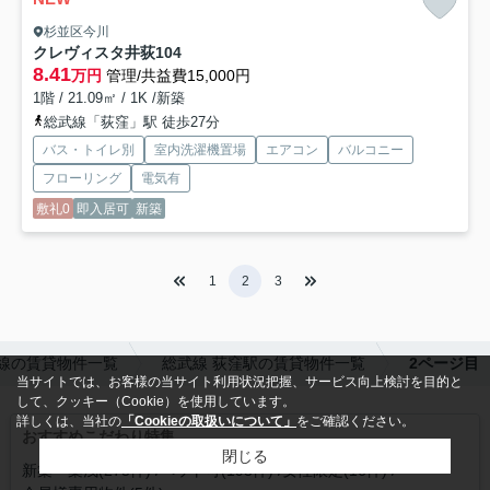
杉並区今川
クレヴィスタ井荻
104
8.41
万円
管理/共益費15,000円
1階 / 21.09㎡ / 1K /新築
総武線「荻窪」駅 徒歩27分
バス・トイレ別
室内洗濯機置場
エアコン
バルコニー
フローリング
電気有
敷礼0
即入居可
新築
1
2
3
線の賃貸物件一覧
総武線 荻窪駅の賃貸物件一覧
2ページ目
当サイトでは、お客様の当サイト利用状況把握、サービス向上検討を目的と
して、クッキー（Cookie）を使用しています。
詳しくは、当社の
「Cookieの取扱いについて」
をご確認ください。
おすすめこだわり特集
閉じる
新築・築浅(275件)
ペット可(193件)
女性限定(16件)