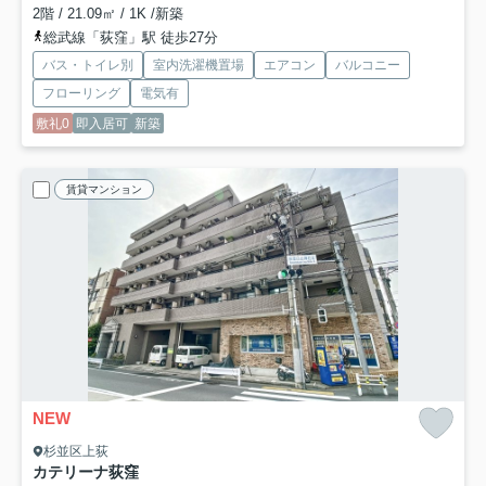
2階 / 21.09㎡ / 1K /新築
総武線「荻窪」駅 徒歩27分
バス・トイレ別
室内洗濯機置場
エアコン
バルコニー
フローリング
電気有
敷礼0
即入居可
新築
賃貸マンション
NEW
杉並区上荻
カテリーナ荻窪