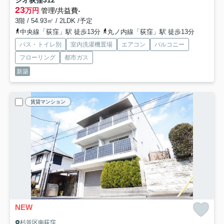
23
万円
管理/共益費-
3階 / 54.93㎡ / 2LDK /予定
中央線「荻窪」駅 徒歩13分
丸ノ内線「荻窪」駅 徒歩13分
バス・トイレ別
室内洗濯機置場
エアコン
バルコニー
フローリング
都市ガス
新築
賃貸マンション
NEW
杉並区南荻窪