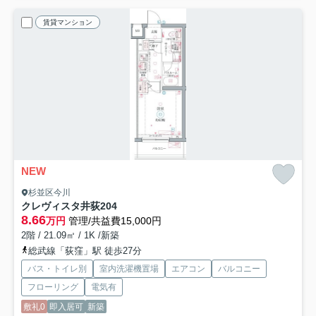
賃貸マンション
NEW
杉並区今川
クレヴィスタ井荻
204
8.66
万円
管理/共益費15,000円
2階 / 21.09㎡ / 1K /新築
総武線「荻窪」駅 徒歩27分
バス・トイレ別
室内洗濯機置場
エアコン
バルコニー
フローリング
電気有
敷礼0
即入居可
新築