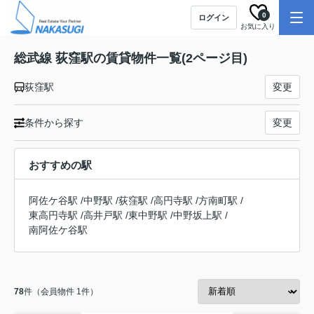
0
ログイン
お気に入り
総武線 荻窪駅の賃貸物件一覧(2ページ目)
荻窪駅
変更
条件から探す
変更
おすすめの駅
阿佐ケ谷駅
/
中野駅
/
荻窪駅
/
高円寺駅
/
方南町駅
/
東高円寺駅
/
高井戸駅
/
東中野駅
/
中野坂上駅
/
南阿佐ケ谷駅
78
件（会員物件 1件）