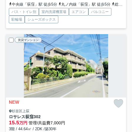
中央線「荻窪」駅 徒歩5分
丸ノ内線「荻窪」駅 徒歩5分
総武線「荻窪」駅 徒歩5分
バス・トイレ別
室内洗濯機置場
エアコン
バルコニー
駐輪場
シューズボックス
賃貸マンション
NEW
杉並区上荻
ロサレス荻窪
302
15.5
万円
管理/共益費7,000円
3階 / 44.64㎡ / 2DK /築30年