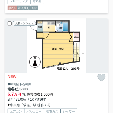
フローリング
電気有
敷礼0
即入居可
新築
賃貸マンション
NEW
練馬区下石神井
塩谷ビル
303
6.7
万円
管理/共益費1,000円
2階 / 23.00㎡ / 1K /築36年
中央線「荻窪」駅 徒歩35分
エアコン
バルコニー
都市ガス
シャワー