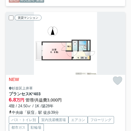
敷礼0
即入居可
新築
賃貸マンション
NEW
杉並区上井草
プランセスK²
403
6.8
万円
管理/共益費3,000円
4階 / 24.50㎡ / 1K /築28年
中央線「荻窪」駅 徒歩39分
バス・トイレ別
室内洗濯機置場
エアコン
フローリング
都市ガス
駐輪場