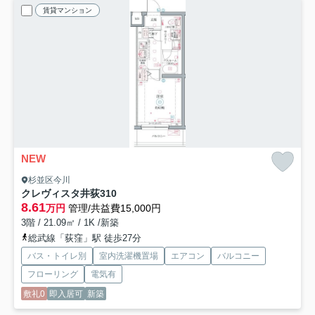
賃貸マンション
NEW
杉並区今川
クレヴィスタ井荻
310
8.61
万円
管理/共益費15,000円
3階 / 21.09㎡ / 1K /新築
総武線「荻窪」駅 徒歩27分
バス・トイレ別
室内洗濯機置場
エアコン
バルコニー
フローリング
電気有
敷礼0
即入居可
新築