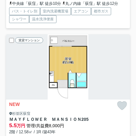
中央線「荻窪」駅 徒歩10分
丸ノ内線「荻窪」駅 徒歩12分
バス・トイレ別
室内洗濯機置場
エアコン
都市ガス
シャワー
温水洗浄便座
賃貸マンション
NEW
杉並区荻窪
ＭＡＹＦＬＯＷＥＲ ＭＡＮＳＩＯＮ
205
5.5
万円
管理/共益費8,000円
2階 / 12.58㎡ / 1R /築43年