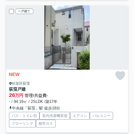
一戸建て
NEW
杉並区荻窪
荻窪戸建
26
万円
管理/共益費-
- / 94.19㎡ / 2SLDK /築17年
中央線「荻窪」駅 徒歩18分
バス・トイレ別
室内洗濯機置場
エアコン
バルコニー
フローリング
都市ガス