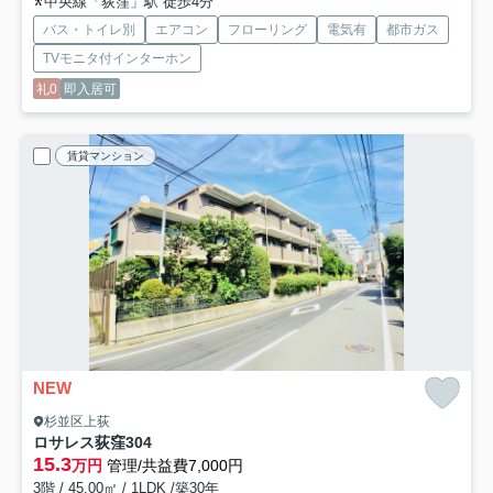
中央線「荻窪」駅 徒歩4分
バス・トイレ別
エアコン
フローリング
電気有
都市ガス
TVモニタ付インターホン
礼0
即入居可
賃貸マンション
NEW
杉並区上荻
ロサレス荻窪
304
15.3
万円
管理/共益費7,000円
3階 / 45.00㎡ / 1LDK /築30年