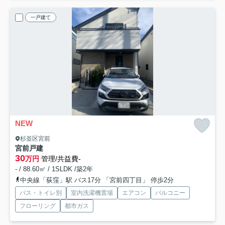
一戸建て
NEW
杉並区宮前
宮前戸建
30
万円
管理/共益費-
- / 88.60㎡ / 1SLDK /築2年
中央線「荻窪」駅 バス17分 「宮前四丁目」 停歩2分
バス・トイレ別
室内洗濯機置場
エアコン
バルコニー
フローリング
都市ガス