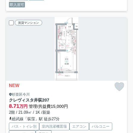
即入居可
賃貸マンション
NEW
杉並区今川
クレヴィスタ井荻
207
8.71
万円
管理/共益費15,000円
2階 / 21.09㎡ / 1K /新築
総武線「荻窪」駅 徒歩27分
バス・トイレ別
室内洗濯機置場
エアコン
バルコニー