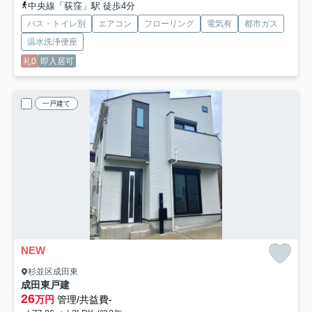
中央線「荻窪」駅 徒歩4分
バス・トイレ別
エアコン
フローリング
電気有
都市ガス
温水洗浄便座
礼0
即入居可
一戸建て
NEW
杉並区成田東
成田東戸建
26
万円
管理/共益費-