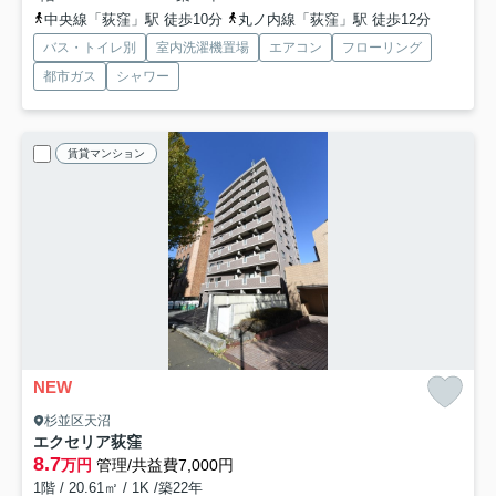
中央線「荻窪」駅 徒歩10分
丸ノ内線「荻窪」駅 徒歩12分
バス・トイレ別
室内洗濯機置場
エアコン
フローリング
都市ガス
シャワー
賃貸マンション
NEW
杉並区天沼
エクセリア荻窪
8.7
万円
管理/共益費7,000円
1階 / 20.61㎡ / 1K /築22年