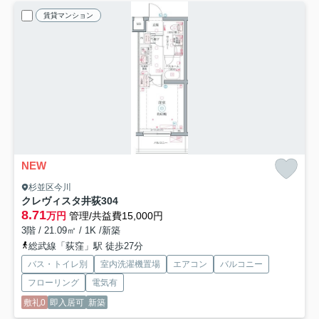
賃貸マンション
NEW
杉並区今川
クレヴィスタ井荻
304
8.71
万円
管理/共益費15,000円
3階 / 21.09㎡ / 1K /新築
総武線「荻窪」駅 徒歩27分
バス・トイレ別
室内洗濯機置場
エアコン
バルコニー
フローリング
電気有
敷礼0
即入居可
新築