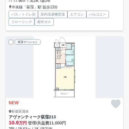
- / 77.96㎡ / 3LDK /築2年
中央線「荻窪」駅 徒歩13分
バス・トイレ別
室内洗濯機置場
エアコン
バルコニー
フローリング
都市ガス
賃貸マンション
NEW
杉並区清水
アヴァンティーク荻窪
213
10.9
万円
管理/共益費11,000円
2階 / 18.63㎡ / 1K /築21年