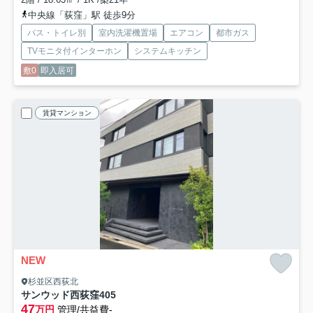
中央線「荻窪」駅 徒歩9分
バス・トイレ別
室内洗濯機置場
エアコン
都市ガス
TVモニタ付インターホン
システムキッチン
敷0
即入居可
賃貸マンション
NEW
杉並区西荻北
サンウッド西荻窪
405
47
万円
管理/共益費-