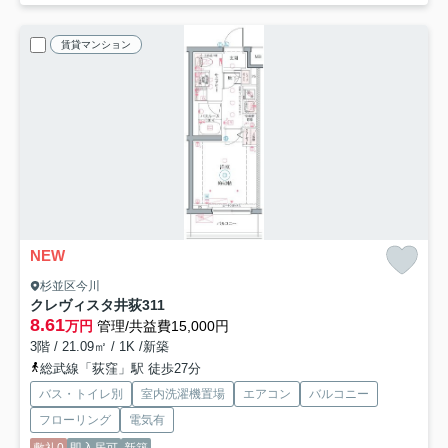
賃貸マンション
NEW
杉並区今川
クレヴィスタ井荻
311
8.61
万円
管理/共益費15,000円
3階 / 21.09㎡ / 1K /新築
総武線「荻窪」駅 徒歩27分
バス・トイレ別
室内洗濯機置場
エアコン
バルコニー
フローリング
電気有