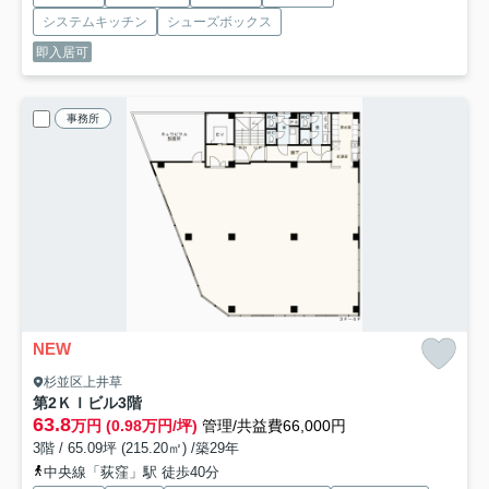
システムキッチン
シューズボックス
即入居可
事務所
NEW
杉並区上井草
第2ＫＩビル
3階
63.8
万円 (0.98万円/坪)
管理/共益費66,000円
3階 / 65.09坪 (215.20㎡) /築29年
中央線「荻窪」駅 徒歩40分