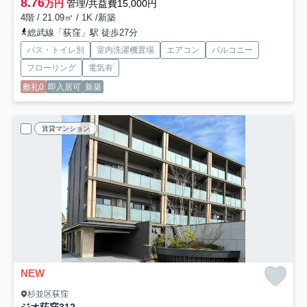
8.76
万円
管理/共益費15,000円
4階 / 21.09㎡ / 1K /新築
総武線「荻窪」駅 徒歩27分
バス・トイレ別
室内洗濯機置場
エアコン
バルコニー
フローリング
電気有
敷礼0
即入居可
新築
賃貸マンション
NEW
杉並区荻窪
ジオ荻窪
312