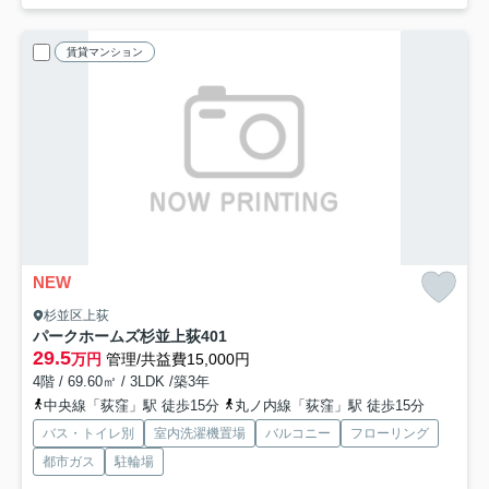
賃貸マンション
NEW
杉並区上荻
パークホームズ杉並上荻
401
29.5
万円
管理/共益費15,000円
4階 / 69.60㎡ / 3LDK /築3年
中央線「荻窪」駅 徒歩15分
丸ノ内線「荻窪」駅 徒歩15分
バス・トイレ別
室内洗濯機置場
バルコニー
フローリング
都市ガス
駐輪場