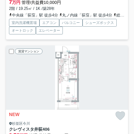
7
万円
管理/共益費10,000円
2階 / 19.25㎡ / 1K /築28年
中央線「荻窪」駅 徒歩4分
丸ノ内線「荻窪」駅 徒歩4分
総武線「荻窪」駅 徒歩4分
室内洗濯機置場
エアコン
バルコニー
シューズボックス
オートロック
エレベーター
賃貸マンション
NEW
杉並区今川
クレヴィスタ井荻
406