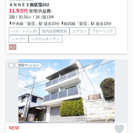
ＡＮＮＥＸ南荻窪
202
11.5
万円
管理/共益費-
2階 / 30.56㎡ / 1K /築13年
中央線「荻窪」駅 徒歩10分
総武線「荻窪」駅 徒歩10分
バス・トイレ別
室内洗濯機置場
エアコン
フローリング
シャワー
システムキッチン
礼0
賃貸マンション
NEW