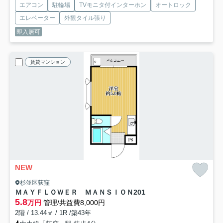
エアコン
駐輪場
TVモニタ付インターホン
オートロック
エレベーター
外観タイル張り
即入居可
賃貸マンション
NEW
杉並区荻窪
ＭＡＹＦＬＯＷＥＲ ＭＡＮＳＩＯＮ
201
5.8
万円
管理/共益費8,000円
2階 / 13.44㎡ / 1R /築43年