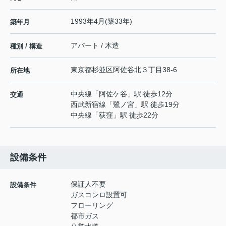
1993年4月(築33年)
築年月
アパート / 木造
種別 / 構造
東京都
杉並区
阿佐谷北
３丁目38-6
所在地
中央線
「
阿佐ケ谷
」駅 徒歩12分
交通
西武新宿線
「
鷺ノ宮
」駅 徒歩19分
中央線
「
荻窪
」駅 徒歩22分
設備条件
保証人不要
設備条件
ガスコンロ設置可
フローリング
都市ガス