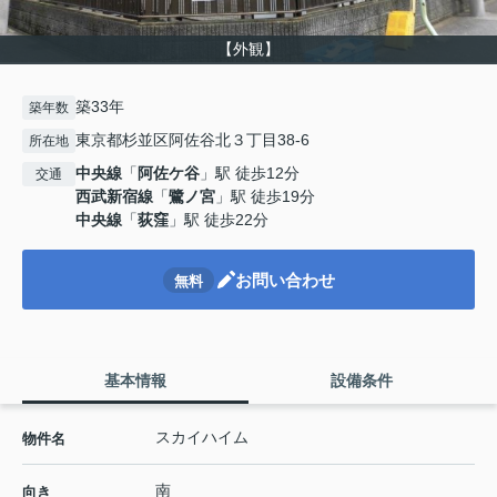
【外観】
築33年
築年数
東京都杉並区阿佐谷北３丁目38-6
所在地
中央線
「
阿佐ケ谷
」駅 徒歩12分
交通
西武新宿線
「
鷺ノ宮
」駅 徒歩19分
中央線
「
荻窪
」駅 徒歩22分
お問い合わせ
無料
基本情報
設備条件
スカイハイム
物件名
南
向き