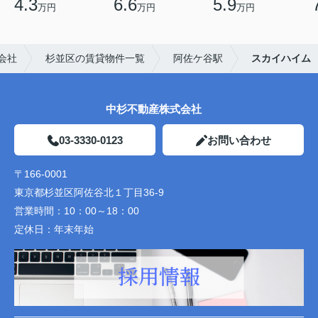
4.3
6.6
5.9
万円
万円
万円
会社
杉並区の賃貸物件一覧
阿佐ケ谷駅
スカイハイム
中杉不動産株式会社
03-3330-0123
お問い合わせ
〒166-0001
東京都杉並区阿佐谷北１丁目36-9
営業時間：
10：00～18：00
定休日：
年末年始