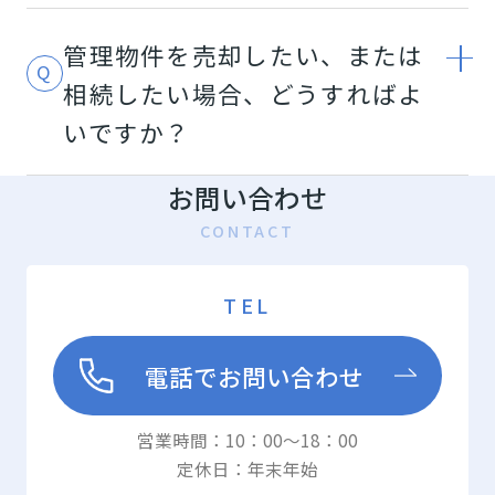
部や外壁の状態を点検します。必要に応じ
管理物件を売却したい、または
て、軽い清掃も行います。
相続したい場合、どうすればよ
いですか？
更新業務
契約期間をしっかり管理し、更新時期には適
お問い合わせ
切にご案内いたします。更新をご希望の場合
CONTACT
は、迅速に手続きを進めます。
TEL
退去清算・原状回復工事
退去時には現場確認を行い、法令に従って退
電話でお問い合わせ
去精算を進めます。必要に応じて、原状回復
工事の手配もいたします。
営業時間：10：00～18：00
定休日：年末年始