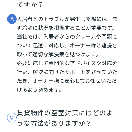
締結します。
ですか？
入居者とのトラブルが発生した際には、ま
クレーム対応
ず冷静に状況を把握することが重要です。
入居者からのクレームや問い合わせには迅速
当社では、入居者からのクレームや問題に
に対応し、その状況をオーナー様に速やかに
ついて迅速に対応し、オーナー様と連携を
報告いたします。
取って適切な解決策を見つけます。
必要に応じて専門的なアドバイスや対応を
賃料集送金
行い、解決に向けたサポートをさせていた
だき、オーナー様に安心してお任せいただ
入居者からの賃料を確実に回収し、オーナー
けるよう努めます。
様への送金と月次報告書の送付を確実に行い
ます。
賃貸物件の空室対策にはどのよ
共用部巡回
うな方法がありますか？
満室空室に関わらず物件巡回を実施し、共用