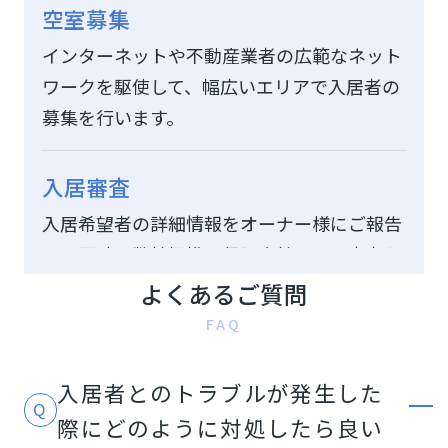
空室募集
インターネットや不動産業者の広範なネット
ワークを駆使して、幅広いエリアで入居者の
募集を行います。
入居審査
入居希望者の詳細情報をオーナー様にご報告
し、同時に弊社提携の保証会社による審査も
行います。
よくあるご質問
FAQ
賃貸借契約
トラブルを避けるため、入居者に契約内容を
入居者とのトラブルが発生した
しっかりと説明し、納得の上で賃貸借契約を
際にどのように対処したら良い