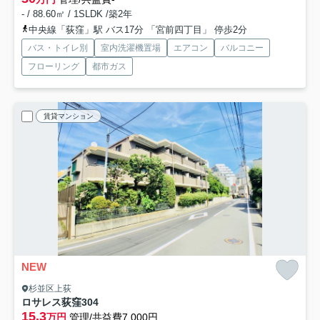
- / 88.60㎡ / 1SLDK /築2年
中央線「荻窪」駅 バス17分 「宮前四丁目」 停歩2分
バス・トイレ別
室内洗濯機置場
エアコン
バルコニー
フローリング
都市ガス
賃貸マンション
NEW
杉並区上荻
ロサレス荻窪
304
15.3
万円
管理/共益費7,000円