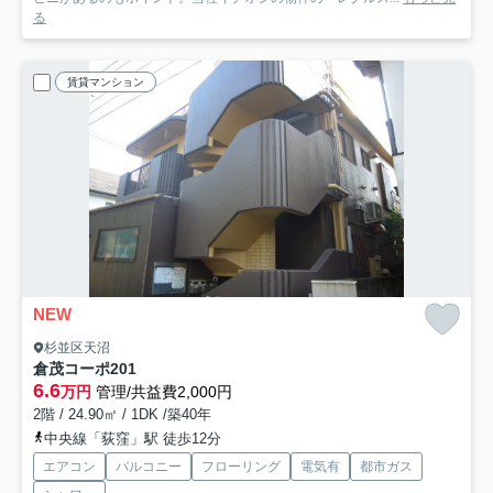
る
賃貸マンション
NEW
杉並区天沼
倉茂コーポ
201
6.6
万円
管理/共益費2,000円
2階 / 24.90㎡ / 1DK /築40年
中央線「荻窪」駅 徒歩12分
エアコン
バルコニー
フローリング
電気有
都市ガス