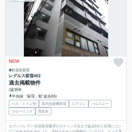
NEW
杉並区荻窪
レグルス荻窪
402
過去掲載物件
/築35年
中央線「荻窪」駅 徒歩8分
バス・トイレ別
室内洗濯機置場
エアコン
バルコニー
フローリング
電気有
セブンイレブン 杉並荻窪藤澤ビルディング店まで徒歩5分と近場にコン
ビニがあるのもポイント。当社イチオシの物件の「レグルス...
もっと見