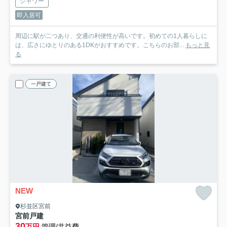
シャワー
即入居可
周辺に駅が二つあり、交通の利便性が高いです。初めての1人暮らしに
は、広さにゆとりのある1DKがおすすめです。こちらのお部...
もっと見
る
一戸建て
NEW
杉並区宮前
宮前戸建
30
万円
管理/共益費-