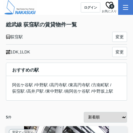
0
ログイン
お気に入り
総武線 荻窪駅の賃貸物件一覧
荻窪駅
変更
1DK,1LDK
変更
おすすめの駅
阿佐ケ谷駅
/
中野駅
/
高円寺駅
/
東高円寺駅
/
方南町駅
/
荻窪駅
/
高井戸駅
/
東中野駅
/
南阿佐ケ谷駅
/
中野坂上駅
5
件
賃貸マンション