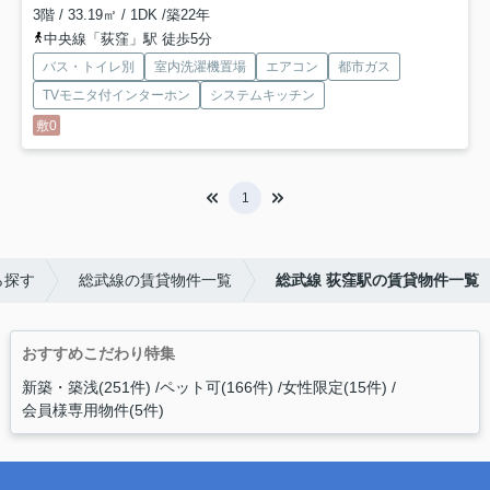
3階 / 33.19㎡ / 1DK /築22年
中央線「荻窪」駅 徒歩5分
バス・トイレ別
室内洗濯機置場
エアコン
都市ガス
TVモニタ付インターホン
システムキッチン
敷0
1
ら探す
総武線の賃貸物件一覧
総武線 荻窪駅の賃貸物件一覧
おすすめこだわり特集
新築・築浅(251件)
ペット可(166件)
女性限定(15件)
会員様専用物件(5件)