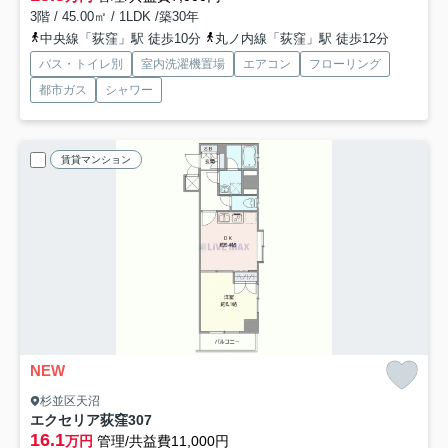
3階 / 45.00㎡ / 1LDK /築30年
中央線「荻窪」駅 徒歩10分
丸ノ内線「荻窪」駅 徒歩12分
バス・トイレ別
室内洗濯機置場
エアコン
フローリング
都市ガス
シャワー
賃貸マンション
NEW
杉並区天沼
エクセリア荻窪
307
16.1
万円
管理/共益費11,000円