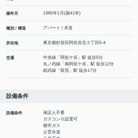
1985年1月(築41年)
築年月
アパート / 木造
種別 / 構造
東京都
杉並区
阿佐谷北
２丁目5-4
所在地
中央線
「
阿佐ケ谷
」駅 徒歩5分
交通
丸ノ内線
「
南阿佐ケ谷
」駅 徒歩12分
総武線
「
荻窪
」駅 徒歩17分
設備条件
保証人不要
設備条件
ガスコンロ設置可
都市ガス
公営水道