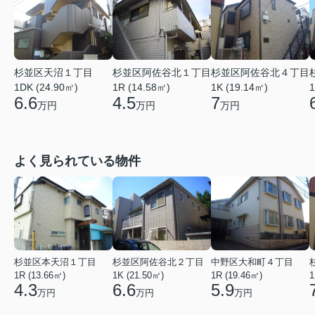
杉並区天沼１丁目
杉並区阿佐谷北１丁目
杉並区阿佐谷北４丁目
1DK (24.90㎡)
1R (14.58㎡)
1K (19.14㎡)
1
6.6
4.5
7
万円
万円
万円
よく見られている物件
杉並区本天沼１丁目
杉並区阿佐谷北２丁目
中野区大和町４丁目
1R (13.66㎡)
1K (21.50㎡)
1R (19.46㎡)
1
4.3
6.6
5.9
万円
万円
万円