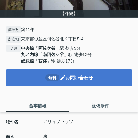
【外観】
築41年
築年数
東京都杉並区阿佐谷北２丁目5-4
所在地
中央線
「
阿佐ケ谷
」駅 徒歩5分
交通
丸ノ内線
「
南阿佐ケ谷
」駅 徒歩12分
総武線
「
荻窪
」駅 徒歩17分
お問い合わせ
無料
基本情報
設備条件
アリィフラッツ
物件名
東
向き