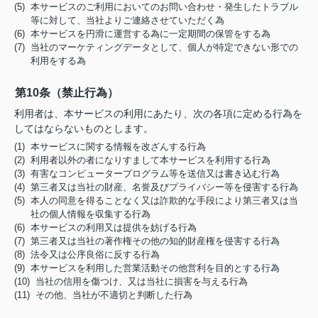
(5) 本サービスのご利用においてのお問い合わせ・発生したトラブル
等に対して、当社よりご連絡させていただく為
(6) 本サービスを円滑に運営する為に一定期間の保管をする為
(7) 当社のマーケティングデータとして、個人が特定できない形での
利用をする為
第10条（禁止行為）
利用者は、本サービスの利用にあたり、次の各項に定める行為を
してはならないものとします。
(1) 本サービスに関する情報を改ざんする行為
(2) 利用者以外の者になりすまして本サービスを利用する行為
(3) 有害なコンピュータープログラム等を送信又は書き込む行為
(4) 第三者又は当社の財産、名誉及びプライバシー等を侵害する行為
(5) 本人の同意を得ることなく又は詐欺的な手段により第三者又は当
社の個人情報を収集する行為
(6) 本サービスの利用又は提供を妨げる行為
(7) 第三者又は当社の著作権その他の知的財産権を侵害する行為
(8) 法令又は公序良俗に反する行為
(9) 本サービスを利用した営業活動その他営利を目的とする行為
(10) 当社の信用を傷つけ、又は当社に損害を与える行為
(11) その他、当社が不適切と判断した行為