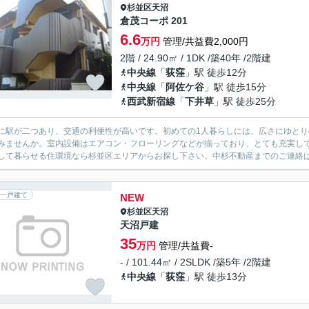
杉並区
天沼
倉茂コーポ 201
6.6
万円
管理/共益費2,000円
2階 / 24.90㎡ / 1DK /築40年 /2階建
中央線
「
荻窪
」駅 徒歩12分
中央線
「
阿佐ケ谷
」駅 徒歩15分
西武新宿線
「
下井草
」駅 徒歩25分
に駅が二つあり、交通の利便性が高いです。初めての1人暮らしには、広さにゆとり
みませんか。室内設備はエアコン・フローリングなどが揃っており、とても充実し
して暮らせる住環境なら杉並区エリアからお探し下さい。中杉不動産までのご連絡はcontact@
一戸建て
NEW
杉並区
天沼
天沼戸建
35
万円
管理/共益費-
- / 101.44㎡ / 2SLDK /築5年 /2階建
中央線
「
荻窪
」駅 徒歩13分