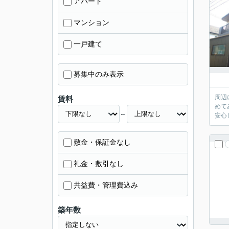
アパート
マンション
一戸建て
募集中のみ表示
周辺
賃料
めて
～
安心
敷金・保証金なし
礼金・敷引なし
共益費・管理費込み
築年数