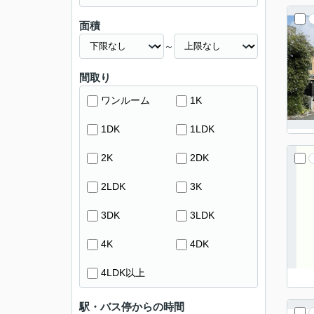
面積
～
間取り
ワンルーム
1K
1DK
1LDK
2K
2DK
2LDK
3K
3DK
3LDK
4K
4DK
4LDK以上
駅・バス停からの時間