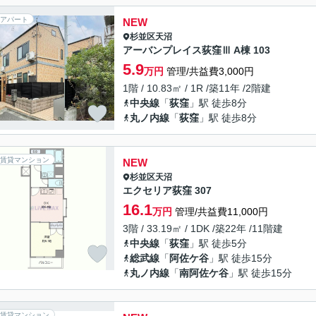
アパート
NEW
杉並区
天沼
アーバンプレイス荻窪Ⅲ A棟 103
5.9
万円
管理/共益費3,000円
1階 / 10.83㎡ / 1R /築11年 /2階建
中央線
「
荻窪
」駅 徒歩8分
丸ノ内線
「
荻窪
」駅 徒歩8分
賃貸マンション
NEW
杉並区
天沼
エクセリア荻窪 307
16.1
万円
管理/共益費11,000円
3階 / 33.19㎡ / 1DK /築22年 /11階建
中央線
「
荻窪
」駅 徒歩5分
総武線
「
阿佐ケ谷
」駅 徒歩15分
丸ノ内線
「
南阿佐ケ谷
」駅 徒歩15分
賃貸マンション