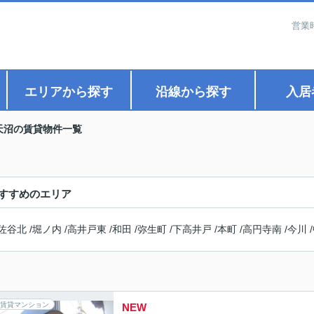
営業
エリアから探す
沿線から探す
入居
天沼の賃貸物件一覧
すすめのエリア
佐谷北
/
堀ノ内
/
高井戸東
/
和田
/
弥生町
/
下高井戸
/
本町
/
高円寺南
/
今川
/
賃貸マンション
NEW