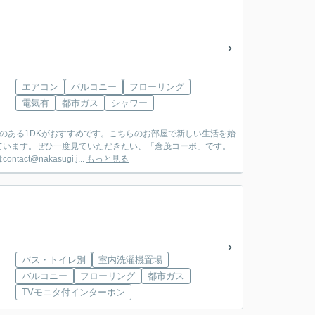
エアコン
バルコニー
フローリング
電気有
都市ガス
シャワー
のある1DKがおすすめです。こちらのお部屋で新しい生活を始
ています。ぜひ一度見ていただきたい、「倉茂コーポ」です。
nakasugi.j...
もっと見る
バス・トイレ別
室内洗濯機置場
バルコニー
フローリング
都市ガス
TVモニタ付インターホン