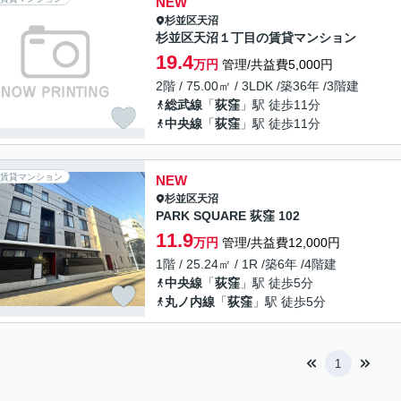
NEW
杉並区
天沼
杉並区天沼１丁目の賃貸マンション
19.4
万円
管理/共益費5,000円
2階 / 75.00㎡ / 3LDK /築36年 /3階建
総武線
「
荻窪
」駅 徒歩11分
中央線
「
荻窪
」駅 徒歩11分
賃貸マンション
NEW
杉並区
天沼
PARK SQUARE 荻窪 102
11.9
万円
管理/共益費12,000円
1階 / 25.24㎡ / 1R /築6年 /4階建
中央線
「
荻窪
」駅 徒歩5分
丸ノ内線
「
荻窪
」駅 徒歩5分
1