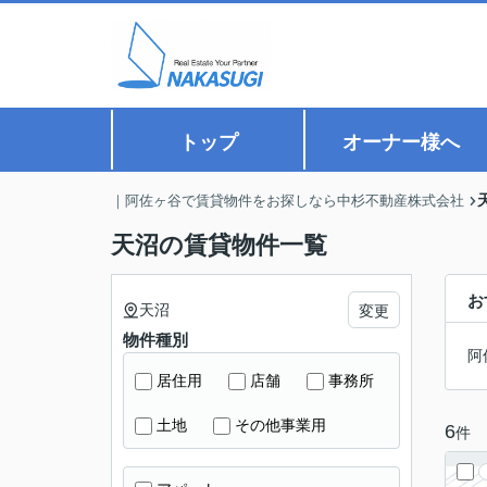
トップ
オーナー様へ
｜阿佐ヶ谷で賃貸物件をお探しなら中杉不動産株式会社
天沼の賃貸物件一覧
お
天沼
変更
物件種別
阿
居住用
店舗
事務所
土地
その他事業用
6
件