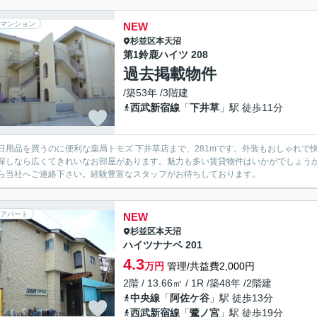
マンション
NEW
杉並区
本天沼
第1鈴鹿ハイツ 208
過去掲載物件
/築53年 /3階建
西武新宿線
「
下井草
」駅 徒歩11分
のに便利な薬局トモズ 下井草店まで、281mです。外装もおしゃれで快適な生活をおくることができるマンションです。ワンルーム
探しなら広くてきれいなお部屋があります。魅力も多い賃貸物件はいかがでしょう
ら当社へご連絡下さい。経験豊富なスタッフがお待ちしております。
アパート
NEW
杉並区
本天沼
ハイツナナベ 201
4.3
万円
管理/共益費2,000円
2階 / 13.66㎡ / 1R /築48年 /2階建
中央線
「
阿佐ケ谷
」駅 徒歩13分
西武新宿線
「
鷺ノ宮
」駅 徒歩19分