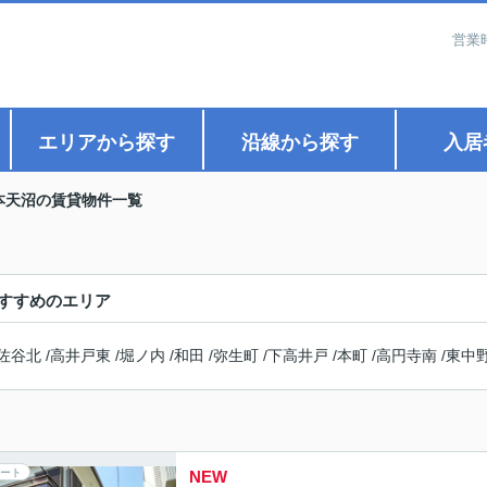
営業
エリアから探す
沿線から探す
入居
本天沼の賃貸物件一覧
すすめのエリア
佐谷北
/
高井戸東
/
堀ノ内
/
和田
/
弥生町
/
下高井戸
/
本町
/
高円寺南
/
東中
ート
NEW