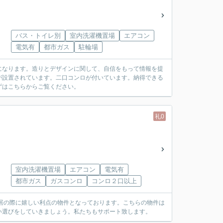
バス・トイレ別
室内洗濯機置場
エアコン
電気有
都市ガス
駐輪場
になります。造りとデザインに関して、自信をもって情報を提
が設置されています。二口コンロが付いています。納得できる
ずはこちらからご覧ください。
礼0
室内洗濯機置場
エアコン
電気有
都市ガス
ガスコンロ
コンロ２口以上
入居の際に嬉しい利点の物件となっております。こちらの物件は
い選びをしていきましょう。私たちもサポート致します。