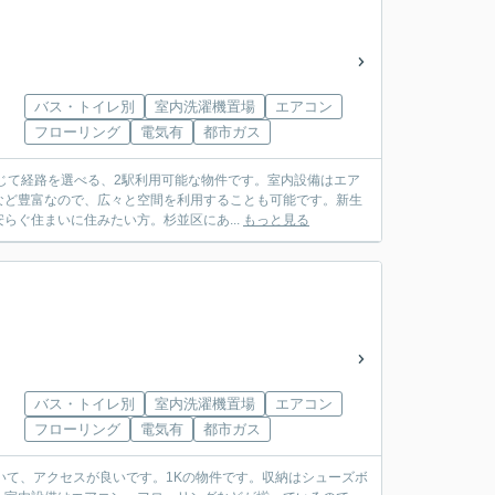
バス・トイレ別
室内洗濯機置場
エアコン
フローリング
電気有
都市ガス
応じて経路を選べる、2駅利用可能な物件です。室内設備はエア
など豊富なので、広々と空間を利用することも可能です。新生
ぐ住まいに住みたい方。杉並区にあ...
もっと見る
バス・トイレ別
室内洗濯機置場
エアコン
フローリング
電気有
都市ガス
いて、アクセスが良いです。1Kの物件です。収納はシューズボ