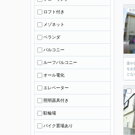
賃貸
ロフト付き
メゾネット
ベランダ
バルコニー
ルーフバルコニー
薬や日用品を買う
をお
とな
オール電化
エレベーター
照明器具付き
駐輪場
バイク置場あり