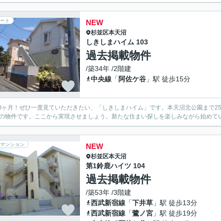
ート
NEW
杉並区
本天沼
しきしまハイム 103
過去掲載物件
/築34年 /2階建
中央線
「
阿佐ケ谷
」駅 徒歩15分
0ヶ月！ぜひ一度見ていただきたい、「しきしまハイム」です。本天沼北公園まで2
分の物件です。ここから実現させましょう。新たな住まい探しを楽しみながら始めて
マンション
NEW
杉並区
本天沼
第1鈴鹿ハイツ 104
過去掲載物件
/築53年 /3階建
西武新宿線
「
下井草
」駅 徒歩13分
西武新宿線
「
鷺ノ宮
」駅 徒歩19分