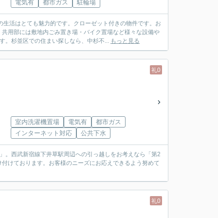
電気有
都市ガス
駐輪場
での生活はとても魅力的です。クローゼット付きの物件です。お
。共用部には敷地内ごみ置き場・バイク置場など様々な設備や
。杉並区での住まい探しなら、中杉不...
もっと見る
礼0
室内洗濯機置場
電気有
都市ガス
インターネット対応
公共下水
」。西武新宿線下井草駅周辺への引っ越しをお考えなら「第2
け付けております。お客様のニーズにお応えできるよう努めて
礼0