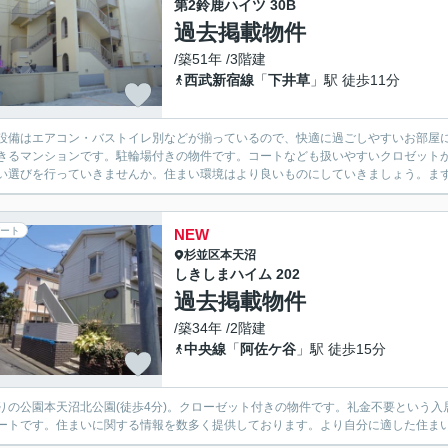
第2鈴鹿ハイツ 30B
過去掲載物件
/築51年 /3階建
西武新宿線
「
下井草
」駅 徒歩11分
設備はエアコン・バストイレ別などが揃っているので、快適に過ごしやすいお部屋
きるマンションです。駐輪場付きの物件です。コートなども扱いやすいクロゼット
い選びを行っていきませんか。住まい環境はより良いものにしていきましょう。ま
ート
NEW
杉並区
本天沼
しきしまハイム 202
過去掲載物件
/築34年 /2階建
中央線
「
阿佐ケ谷
」駅 徒歩15分
りの公園本天沼北公園(徒歩4分)。クローゼット付きの物件です。礼金不要という
ートです。住まいに関する情報を数多く提供しております。より自分に適した住ま