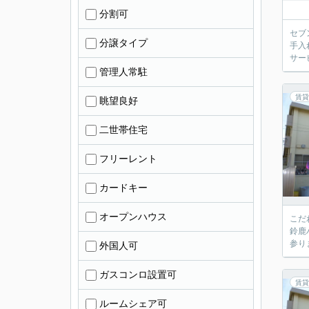
分割可
セブ
分譲タイプ
手入
サー
管理人常駐
賃貸
眺望良好
二世帯住宅
フリーレント
カードキー
オープンハウス
こだ
鈴鹿
参り
外国人可
ガスコンロ設置可
賃貸
ルームシェア可