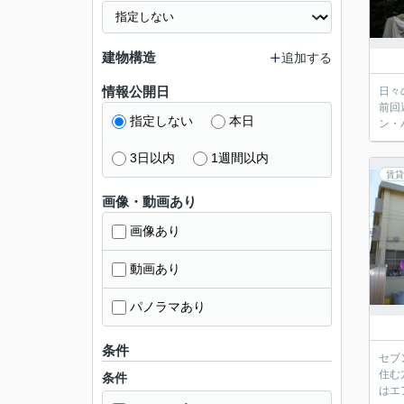
建物構造
追加する
情報公開日
日々
前回
指定しない
本日
ン・
3日以内
1週間以内
賃貸
画像・動画あり
画像あり
動画あり
パノラマあり
条件
セブ
住む
条件
はエ