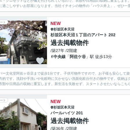
ス・クロゼットなどが備え付けられているので、衣類や日用品の収納に重宝します
に過ごしやすいお部屋になります。当社イチオシの物件の「ハウス井上」。ぜひ一度ご
ート
NEW
杉並区
本天沼
杉並区本天沼１丁目のアパート 202
過去掲載物件
/築27年 /2階建
中央線
「
阿佐ケ谷
」駅 徒歩13分
パー文化堂阿佐ヶ谷店まで徒歩1分です。子供可物件ですので、お子様も安心して
力的です。洗顔や手洗いや化粧時に欠かせない洗面化粧台付きの物件です。収納は
衣類や日用品の収納に重宝します。新生活を失敗せず、スタートさせたいならこちら
ート
NEW
杉並区
本天沼
パールハイツ 201
過去掲載物件
/築36年 /2階建