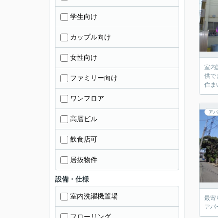
学生向け
カップル向け
女性向け
室内
供で
ファミリー向け
住ま
ワンフロア
アパ
高層ビル
飲食店可
居抜物件
設備・仕様
室内洗濯機置場
最寄
アパ
フローリング