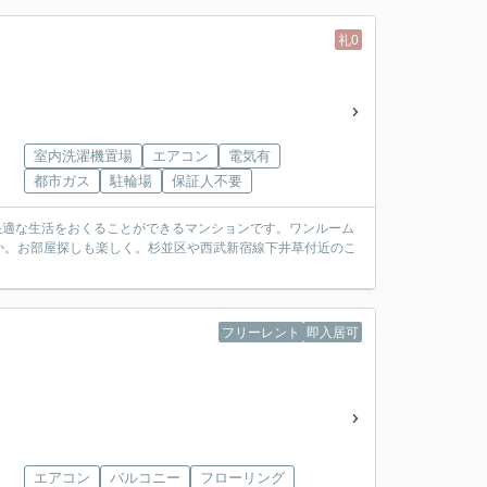
礼0
室内洗濯機置場
エアコン
電気有
都市ガス
駐輪場
保証人不要
か。お部屋探しも楽しく。杉並区や西武新宿線下井草付近のこ
フリーレント
即入居可
エアコン
バルコニー
フローリング