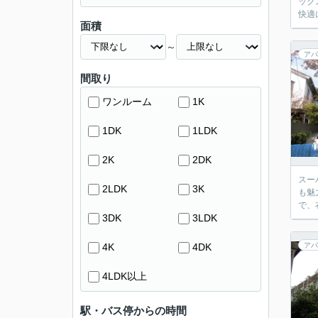
ック
快適
面積
～
アパ
間取り
ワンルーム
1K
1DK
1LDK
2K
2DK
スー
2LDK
3K
も魅
で、
3DK
3LDK
4K
4DK
アパ
4LDK以上
駅・バス停からの時間