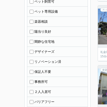
ペット飼育可
アパ
ペット専用設備
楽器相談
陽当り良好
閑静な住宅地
デザイナーズ
礼金
15
リノベーション済
賃貸
保証人不要
事務所可
２人入居可
バリアフリー