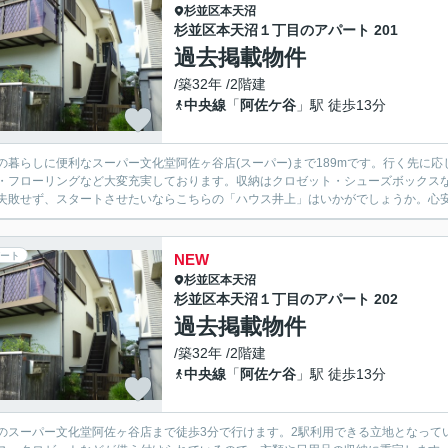
杉並区
本天沼
杉並区本天沼１丁目のアパート 201
過去掲載物件
/築32年 /2階建
中央線
「
阿佐ケ谷
」駅 徒歩13分
の暮らしに便利なスーパー文化堂阿佐ヶ谷店(スーパー)まで189mです。行く先に
・フローリングなど大変充実しております。収納はクロゼット・シューズボックス
失敗せず、スタートさせたいならこちらの「ハウス井上」はいかがでしょうか。心安ら
ート
NEW
杉並区
本天沼
杉並区本天沼１丁目のアパート 202
過去掲載物件
/築32年 /2階建
中央線
「
阿佐ケ谷
」駅 徒歩13分
のスーパー文化堂阿佐ヶ谷店まで徒歩3分で行けます。2駅利用できる立地となって