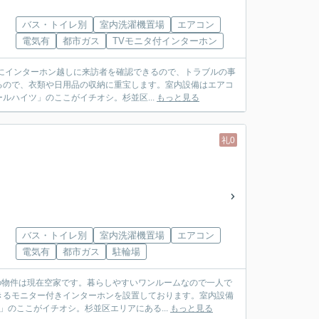
バス・トイレ別
室内洗濯機置場
エアコン
電気有
都市ガス
TVモニタ付インターホン
ずにインターホン越しに来訪者を確認できるので、トラブルの事
るので、衣類や日用品の収納に重宝します。室内設備はエアコ
ハイツ」のここがイチオシ。杉並区...
もっと見る
礼0
バス・トイレ別
室内洗濯機置場
エアコン
電気有
都市ガス
駐輪場
の物件は現在空家です。暮らしやすいワンルームなので一人で
きるモニター付きインターホンを設置しております。室内設備
のここがイチオシ。杉並区エリアにある...
もっと見る