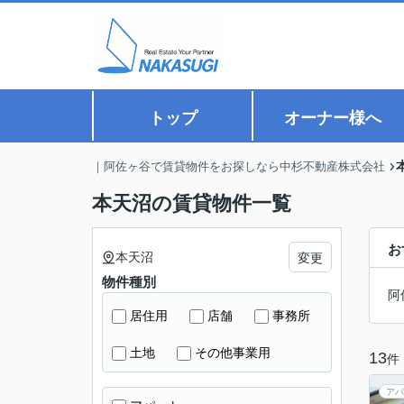
トップ
オーナー様へ
｜阿佐ヶ谷で賃貸物件をお探しなら中杉不動産株式会社
本天沼の賃貸物件一覧
お
本天沼
変更
物件種別
阿
居住用
店舗
事務所
土地
その他事業用
13
件
アパ