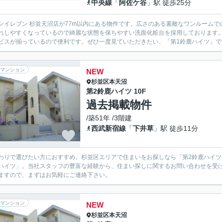
中央線
「
阿佐ケ谷
」駅 徒歩25分
ンイレブン 杉並天沼店が77m以内にある物件です。広さのある素敵なワンルーム
れしやすくなっているので綺麗な状態を保ちやすい洗面化粧台を採用しております
ビスが揃っているので便利です。ぜひ一度見ていただきたい、「第1鈴鹿ハイツ」です
マンション
NEW
杉並区
本天沼
第2鈴鹿ハイツ 10F
過去掲載物件
/築51年 /3階建
西武新宿線
「
下井草
」駅 徒歩11分
わりで選びたい方におすすめ。杉並区エリアで住まいをお探しなら「第2鈴鹿ハイツ
ハイツ」。当社スタッフの豊富な経験から、住まい探しに関するお問い合わせを受
ますので、まずはお気軽にご連絡下さい。
マンション
NEW
杉並区
本天沼