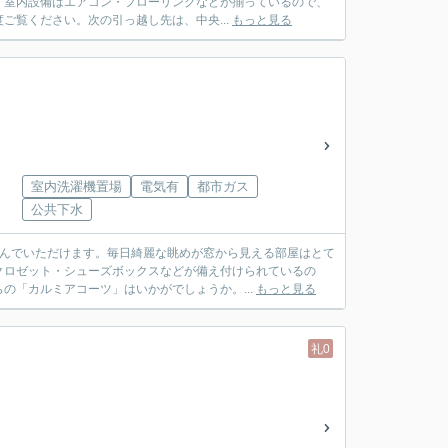
。室内設備はエアコン・フローリングなどが揃っているので、
覧ください。次の引っ越し先は、中央...
もっと見る
室内洗濯機置場
電気有
都市ガス
公共下水
遊んでいただけます。毎日綺麗な眺めが窓から見える部屋はとて
クロゼット・シューズボックスなどが備え付けられているの
の「カルミアコーツ」はいかがでしょうか。...
もっと見る
礼0