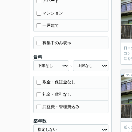
アパート
マンション
一戸建て
募集中のみ表示
日々
コン
賃料
活を
～
アパ
敷金・保証金なし
礼金・敷引なし
共益費・管理費込み
築年数
近く