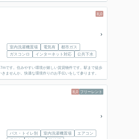
礼0
室内洗濯機置場
電気有
都市ガス
ガスコンロ
インターネット対応
公共下水
57mです。住みやすい環境が嬉しい賃貸物件です。駅まで徒歩
いきませんか。快適な環境作りのお手伝いをして参ります。
礼0
フリーレント
バス・トイレ別
室内洗濯機置場
エアコン