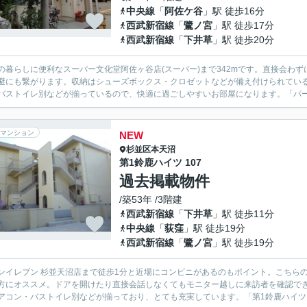
中央線
「
阿佐ケ谷
」駅 徒歩16分
西武新宿線
「
鷺ノ宮
」駅 徒歩17分
西武新宿線
「
下井草
」駅 徒歩20分
の暮らしに便利なスーパー文化堂阿佐ヶ谷店(スーパー)まで342mです。直接会わ
避にも繋がります。収納はシューズボックス・クロゼットなどが備え付けられてい
バストイレ別などが揃っているので、快適に過ごしやすいお部屋になります。「パール
マンション
NEW
杉並区
本天沼
第1鈴鹿ハイツ 107
過去掲載物件
/築53年 /3階建
西武新宿線
「
下井草
」駅 徒歩11分
中央線
「
荻窪
」駅 徒歩19分
西武新宿線
「
鷺ノ宮
」駅 徒歩19分
ンイレブン 杉並天沼店まで徒歩1分と近場にコンビニがあるのもポイント。こちら
方にオススメ。ドアを開けたり直接会話しなくてもモニター越しに来訪者を確認で
アコン・バストイレ別などが揃っており、とても充実しています。「第1鈴鹿ハイツ」