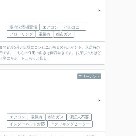
室内洗濯機置場
エアコン
バルコニー
フローリング
電気有
都市ガス
店まで徒歩5分と近場にコンビニがあるのもポイント。入居時の
万円です。こちらの住宅の向きは南西向きです。お探しの方はど
丁寧にサポート...
もっと見る
フリーレント
エアコン
電気有
都市ガス
保証人不要
インターネット対応
IHクッキングヒーター