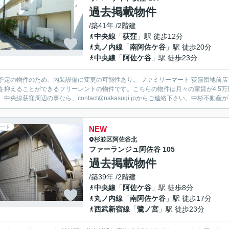
過去掲載物件
/築41年 /2階建
中央線
「
荻窪
」駅 徒歩12分
丸ノ内線
「
南阿佐ケ谷
」駅 徒歩20分
中央線
「
阿佐ケ谷
」駅 徒歩23分
予定の物件のため、内装設備に変更の可能性あり。 ファミリーマート 荻窪団地前
を抑えることができるフリーレントの物件です。こちらの物件は月々の家賃が4.5
。中央線荻窪周辺の事なら、contact@nakasugi.jpからご連絡下さい。中杉不動産が
ート
NEW
杉並区
阿佐谷北
ファーランジュ阿佐谷 105
過去掲載物件
/築39年 /2階建
中央線
「
阿佐ケ谷
」駅 徒歩8分
丸ノ内線
「
南阿佐ケ谷
」駅 徒歩17分
西武新宿線
「
鷺ノ宮
」駅 徒歩23分