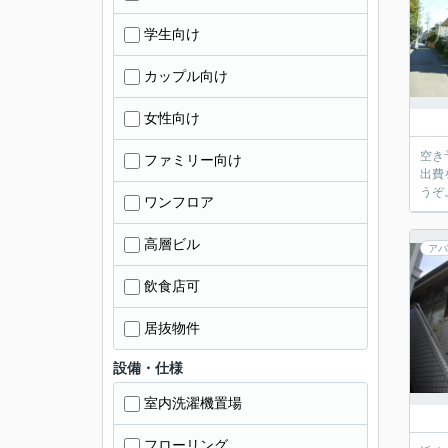
学生向け
カップル向け
女性向け
空き
ファミリー向け
出費
うぞ
ワンフロア
高層ビル
アパ
飲食店可
居抜物件
設備・仕様
室内洗濯機置場
フローリング