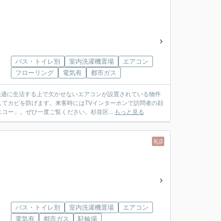
バス・トイレ別
室内洗濯機置場
エアコン
フローリング
電気有
都市ガス
快適に生活する上で欠かせないエアコンが設置されている物件
てカビを防げます。来客時にはTVインターホンで訪問者の顔
ー」。ぜひ一度ご覧ください。杉並区...
もっと見る
礼0
バス・トイレ別
室内洗濯機置場
エアコン
電気有
都市ガス
駐輪場