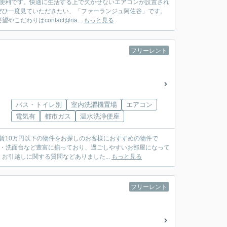
に便利です。快適に生活する上で欠かせないエアコンが設置され
ぜひ一度見ていただきたい、「ファーランジュ阿佐谷」です。
わりはcontact@na...
もっと見る
フリーレント
バス・トイレ別
室内洗濯機置場
エアコン
電気有
都市ガス
温水洗浄便座
家賃10万円以下の物件をお探しのお客様におすすめの物件で
ン・洗面台など豊富に揃っており、過ごしやすいお部屋になって
引越しに関する質問などありました...
もっと見る
フリーレント