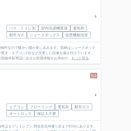
バス・トイレ別
室内洗濯機置場
電気有
都市ガス
シューズボックス
追焚機能浴室
の物件なので暖かい陽が差し込みます。収納はシューズボック
い焚き・エアコン2台など充実した設備を備え付けています。
宿線井荻周辺にあるお部屋情報をお求めの...
もっと見る
礼0
エアコン
フローリング
電気有
都市ガス
オートロック
保証人不要
件はセブンイレブン 阿佐谷北仲通り店まで87mにあります。