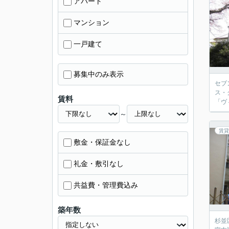
アパート
マンション
一戸建て
募集中のみ表示
セブ
ス・
賃料
「ヴ
～
賃貸
敷金・保証金なし
礼金・敷引なし
共益費・管理費込み
築年数
杉並