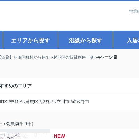
営業
エリアから探す
沿線から探す
入居
4ページ目
【賃貸】を市区町村から探す
杉並区の賃貸物件一覧
すすめのエリア
並区
/
中野区
/
練馬区
/
渋谷区
/
立川市
/
武蔵野市
件（会員物件 6件）
ート
NEW