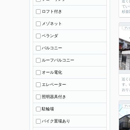
近く
てい
ロフト付き
杉並
メゾネット
アパ
ベランダ
バルコニー
ルーフバルコニー
オール電化
近く
エレベーター
す。
おり
照明器具付き
アパ
駐輪場
バイク置場あり