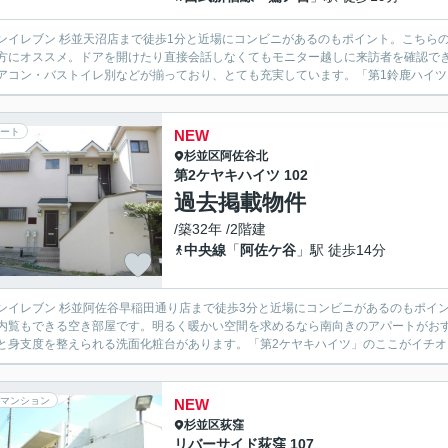
ンイレブン 杉並天沼店まで徒歩1分と近場にコンビニがあるのもポイント。こちら
方にオススメ。ドアを開けたり直接会話しなくてもモニター越しに来訪者を確認で
アコン・バストイレ別などが揃っており、とても充実しています。「第1鈴鹿ハイツ」
ート
NEW
杉並区
阿佐谷北
第2ケヤキハイツ 102
過去掲載物件
/築32年 /2階建
中央線
「
阿佐ケ谷
」駅 徒歩14分
ンイレブン 杉並阿佐谷早稲田通り店まで徒歩3分と近場にコンビニがあるのもポイ
内覧もできる空き部屋です。明るく暖かい空間を求めるなら南向きのアパートがお
と身支度を整えられる洗面化粧台があります。「第2ケヤキハイツ」のここがイチオシ
マンション
NEW
杉並区
荻窪
リバーサイド荻窪 107