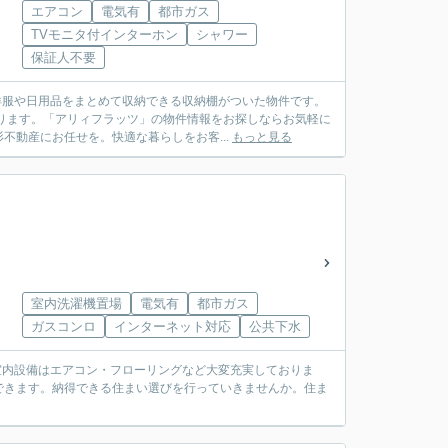
エアコン
電気有
都市ガス
TVモニタ付インターホン
シャワー
保証人不要
洋服や日用品をまとめて収納できる収納棚がついた物件です。
ります。「アリィフラッツ」の物件情報をお探しならお気軽に
動産にお任せを。快適な暮らしをお客...
もっと見る
室内洗濯機置場
電気有
都市ガス
ガスコンロ
インターネット対応
公共下水
室内設備はエアコン・フローリングなど大変充実しておりま
できます。納得できる住まい選びを行っていきませんか。住ま