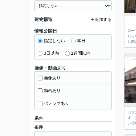
建物構造
追加する
情報公開日
ロー
知ら
指定しない
本日
お問
3日以内
1週間以内
アパ
画像・動画あり
画像あり
動画あり
パノラマあり
セブ
条件
す。
い環
条件