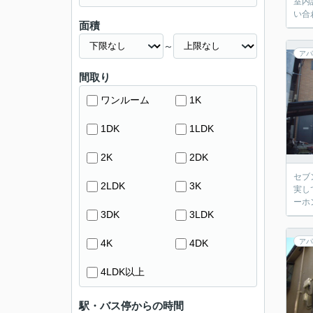
室内
い合
面積
～
アパ
間取り
ワンルーム
1K
1DK
1LDK
2K
2DK
セブ
2LDK
3K
実し
ーホ
3DK
3LDK
4K
4DK
アパ
4LDK以上
駅・バス停からの時間