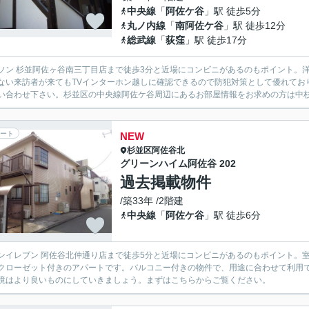
中央線
「
阿佐ケ谷
」駅 徒歩5分
丸ノ内線
「
南阿佐ケ谷
」駅 徒歩12分
総武線
「
荻窪
」駅 徒歩17分
ソン 杉並阿佐ヶ谷南三丁目店まで徒歩3分と近場にコンビニがあるのもポイント。
ない来訪者が来てもTVインターホン越しに確認できるので防犯対策として優れてお
い合わせ下さい。杉並区の中央線阿佐ケ谷周辺にあるお部屋情報をお求めの方は中杉不
ート
NEW
杉並区
阿佐谷北
グリーンハイム阿佐谷 202
過去掲載物件
/築33年 /2階建
中央線
「
阿佐ケ谷
」駅 徒歩6分
ンイレブン 阿佐谷北仲通り店まで徒歩5分と近場にコンビニがあるのもポイント。
クローゼット付きのアパートです。バルコニー付きの物件で、用途に合わせて利用
境はより良いものにしていきましょう。まずはこちらからご覧ください。