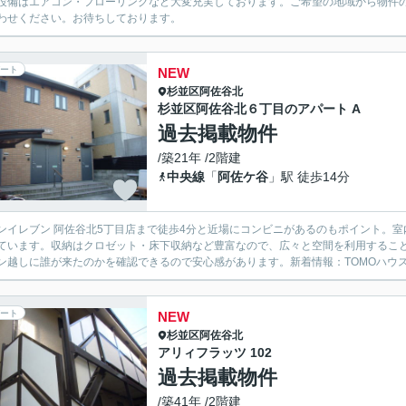
設備はエアコン・フローリングなど大変充実しております。ご希望の地域から物件
わせください。お待ちしております。
ート
NEW
杉並区
阿佐谷北
杉並区阿佐谷北６丁目のアパート A
過去掲載物件
/築21年 /2階建
中央線
「
阿佐ケ谷
」駅 徒歩14分
ンイレブン 阿佐谷北5丁目店まで徒歩4分と近場にコンビニがあるのもポイント。
ています。収納はクロゼット・床下収納など豊富なので、広々と空間を利用するこ
ン越しに誰が来たのかを確認できるので安心感があります。新着情報：TOMOハウス
ート
NEW
杉並区
阿佐谷北
アリィフラッツ 102
過去掲載物件
/築41年 /2階建