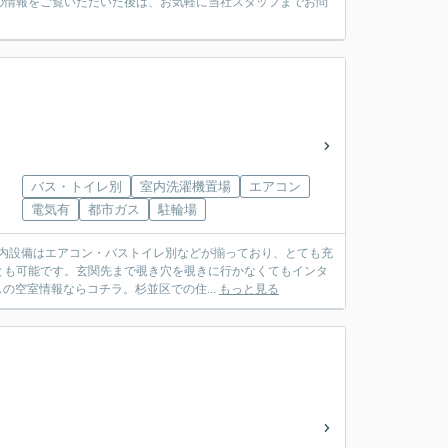
の情報をご覧いただいた後は、お気軽に当社スタッフまでお問
バス・トイレ別
室内洗濯機置場
エアコン
電気有
都市ガス
駐輪場
室内設備はエアコン・バストイレ別などが揃っており、とても充
とも可能です。玄関先まで覗き穴を覗きに行かなくてもインタ
の空室情報ならコチラ。杉並区での住...
もっと見る