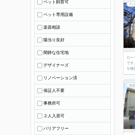
ペット飼育可
アパ
ペット専用設備
楽器相談
陽当り良好
閑静な住宅地
ロー
です
デザイナーズ
を確
リノベーション済
賃貸
保証人不要
事務所可
２人入居可
バリアフリー