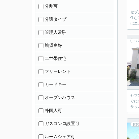
分割可
セブ
住む
分譲タイプ
はエ
管理人常駐
アパ
眺望良好
二世帯住宅
フリーレント
カードキー
セブ
オープンハウス
ぐに
サッ
外国人可
ガスコンロ設置可
賃貸
ルームシェア可