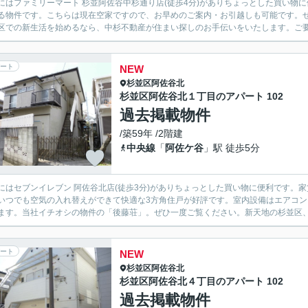
にはファミリーマート 杉並阿佐谷中杉通り店(徒歩4分)がありちょっとした買い物
る物件です。こちらは現在空家ですので、お早めのご案内・お引越しも可能です。
区での新生活を始めるなら、中杉不動産が住まい探しのお手伝いをいたします。ご要望やこだ
ート
NEW
杉並区
阿佐谷北
杉並区阿佐谷北１丁目のアパート 102
過去掲載物件
/築59年 /2階建
中央線
「
阿佐ケ谷
」駅 徒歩5分
にはセブンイレブン 阿佐谷北店(徒歩3分)がありちょっとした買い物に便利です。
いつでも空気の入れ替えができて快適な3方角住戸が好評です。室内設備はエアコ
ます。当社イチオシの物件の「後藤荘」。ぜひ一度ご覧ください。新天地の杉並区、お
ート
NEW
杉並区
阿佐谷北
杉並区阿佐谷北４丁目のアパート 102
過去掲載物件