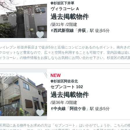
杉並区
下井草
ヴィラコーレ A
過去掲載物件
/築31年 /2階建
西武新宿線
「
井荻
」駅 徒歩5分
ンイレブン 杉並井荻店まで徒歩5分と近場にコンビニがあるのもポイント。南向き
クロゼットなど豊富なので、広々と空間を利用することも可能です。室内設備は追
ィラコーレ」の物件情報をお探しならお気軽にお問い合わせ下さい。杉並区の西武新
マンション
NEW
杉並区
阿佐谷北
セブンコート 102
過去掲載物件
/築36年 /3階建
中央線
「
阿佐ケ谷
」駅 徒歩5分
区周辺にある物件をお求めの方は「セブンコート」はいかがでしょうか。こちらの物