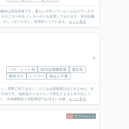
の物件は現在空家です。暮らしやすいワンルームなので一人で
きるモニター付きインターホンを設置しております。室内設備
のここがイチオシ。杉並区エリアにある...
もっと見る
バス・トイレ別
室内洗濯機置場
電気有
都市ガス
シャワー
保証人不要
ント。実際に見てみないことにはお部屋選びはできません。す
すすめです。化粧品やスタイリング剤などをまとめて出して、
。中央線阿佐ケ谷駅周辺でお住まいを検...
もっと見る
礼0
フリーレント