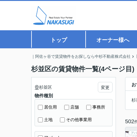
トップ
オーナー様へ
｜阿佐ヶ谷で賃貸物件をお探しなら中杉不動産株式会社
杉並区の賃貸物件一覧(4ページ目)
お
杉並区
変更
物件種別
杉
居住用
店舗
事務所
土地
その他事業用
502
アパ