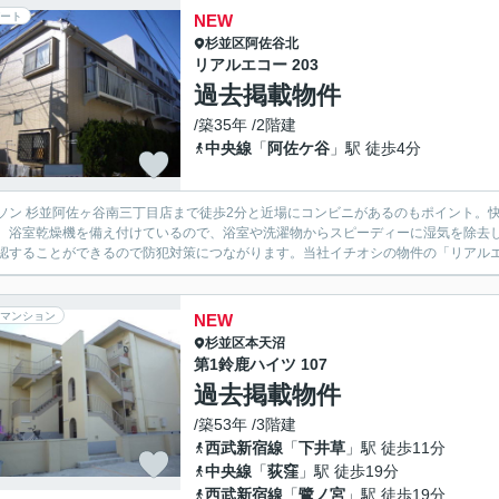
ート
NEW
杉並区
阿佐谷北
リアルエコー 203
過去掲載物件
/築35年 /2階建
中央線
「
阿佐ケ谷
」駅 徒歩4分
ソン 杉並阿佐ヶ谷南三丁目店まで徒歩2分と近場にコンビニがあるのもポイント。
。浴室乾燥機を備え付けているので、浴室や洗濯物からスピーディーに湿気を除去し
認することができるので防犯対策につながります。当社イチオシの物件の「リアルエコ
マンション
NEW
杉並区
本天沼
第1鈴鹿ハイツ 107
過去掲載物件
/築53年 /3階建
西武新宿線
「
下井草
」駅 徒歩11分
中央線
「
荻窪
」駅 徒歩19分
西武新宿線
「
鷺ノ宮
」駅 徒歩19分