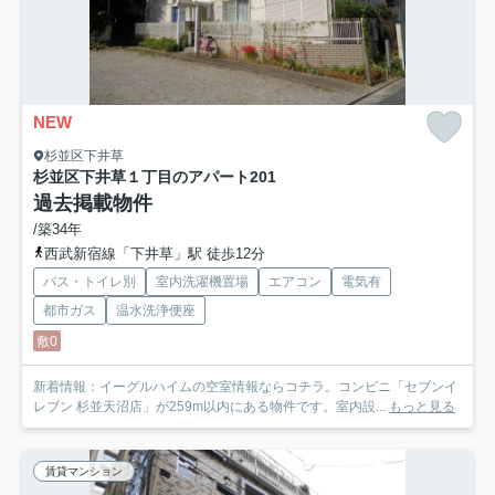
NEW
杉並区下井草
杉並区下井草１丁目のアパート
201
過去掲載物件
/築34年
西武新宿線「下井草」駅 徒歩12分
バス・トイレ別
室内洗濯機置場
エアコン
電気有
都市ガス
温水洗浄便座
敷0
新着情報：イーグルハイムの空室情報ならコチラ。コンビニ「セブンイ
レブン 杉並天沼店」が259m以内にある物件です。室内設...
もっと見る
賃貸マンション