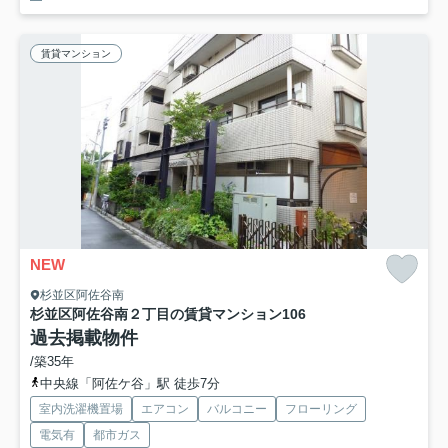
賃貸マンション
NEW
杉並区阿佐谷南
杉並区阿佐谷南２丁目の賃貸マンション
106
過去掲載物件
/築35年
中央線「阿佐ケ谷」駅 徒歩7分
室内洗濯機置場
エアコン
バルコニー
フローリング
電気有
都市ガス