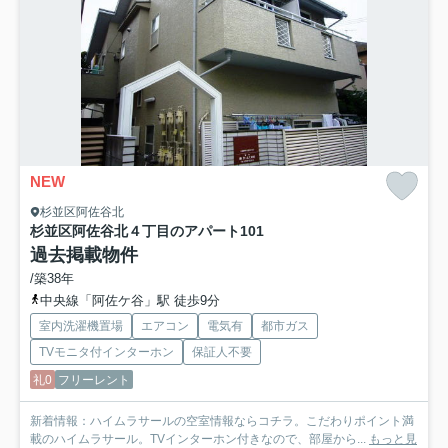
NEW
杉並区阿佐谷北
杉並区阿佐谷北４丁目のアパート
101
過去掲載物件
/築38年
中央線「阿佐ケ谷」駅 徒歩9分
室内洗濯機置場
エアコン
電気有
都市ガス
TVモニタ付インターホン
保証人不要
礼0
フリーレント
新着情報：ハイムラサールの空室情報ならコチラ。こだわりポイント満
載のハイムラサール。TVインターホン付きなので、部屋から...
もっと見