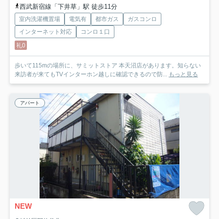
西武新宿線「下井草」駅 徒歩11分
室内洗濯機置場
電気有
都市ガス
ガスコンロ
インターネット対応
コンロ１口
礼0
歩いて115mの場所に、サミットストア 本天沼店があります。知らない
来訪者が来てもTVインターホン越しに確認できるので防...
もっと見る
アパート
NEW