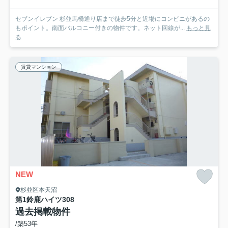
セブンイレブン 杉並馬橋通り店まで徒歩5分と近場にコンビニがあるの
もポイント。南面バルコニー付きの物件です。ネット回線が...
もっと見
る
賃貸マンション
NEW
杉並区本天沼
第1鈴鹿ハイツ
308
過去掲載物件
/築53年