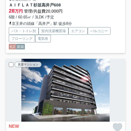
ＡＩＦＬＡＴ杉並高井戸
608
28
万円
管理/共益費20,000円
6階 / 60.65㎡ / 3LDK /予定
京王井の頭線「高井戸」駅 徒歩8分
バス・トイレ別
室内洗濯機置場
エアコン
バルコニー
フローリング
電気有
礼0
新築
賃貸マンション
NEW