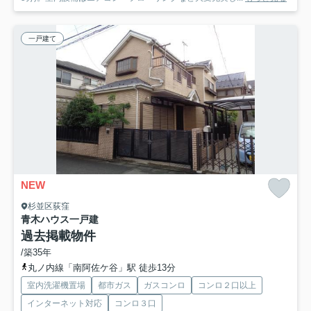
一戸建て
NEW
杉並区荻窪
青木ハウス
一戸建
過去掲載物件
/築35年
丸ノ内線「南阿佐ケ谷」駅 徒歩13分
室内洗濯機置場
都市ガス
ガスコンロ
コンロ２口以上
インターネット対応
コンロ３口