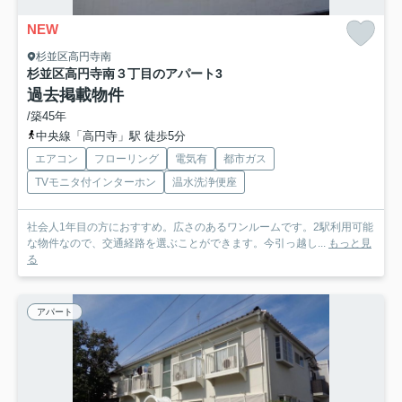
NEW
杉並区高円寺南
杉並区高円寺南３丁目のアパート
3
過去掲載物件
/築45年
中央線「高円寺」駅 徒歩5分
エアコン
フローリング
電気有
都市ガス
TVモニタ付インターホン
温水洗浄便座
社会人1年目の方におすすめ。広さのあるワンルームです。2駅利用可能
な物件なので、交通経路を選ぶことができます。今引っ越し...
もっと見
る
アパート