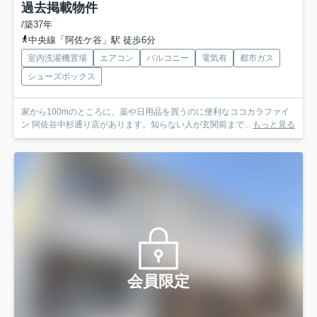
過去掲載物件
/築37年
中央線「阿佐ケ谷」駅 徒歩6分
室内洗濯機置場
エアコン
バルコニー
電気有
都市ガス
シューズボックス
家から100mのところに、薬や日用品を買うのに便利なココカラファイ
ン 阿佐谷中杉通り店があります。知らない人が玄関前まで...
もっと見る
会員限定