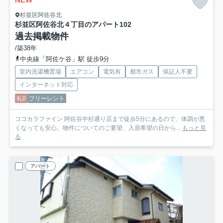
杉並区阿佐谷北
杉並区阿佐谷北４丁目のアパート
102
過去掲載物件
/築38年
中央線「阿佐ケ谷」駅 徒歩9分
室内洗濯機置場
エアコン
電気有
都市ガス
保証人不要
インターネット対応
礼0
フリーレント
ココカラファイン 阿佐谷中杉通り店まで徒歩5分にあるので、体調が悪
くなっても安心。物件についてのご要望、入居希望の日から...
もっと見
る
アパート