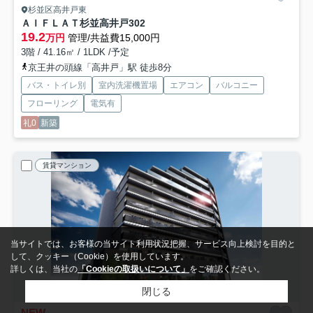
杉並区高井戸東
ＡＩＦＬＡＴ杉並高井戸
302
19.2
万円
管理/共益費15,000円
3階 / 41.16㎡ / 1LDK /予定
京王井の頭線「高井戸」駅 徒歩8分
バス・トイレ別
室内洗濯機置場
エアコン
バルコニー
フローリング
電気有
礼0
新築
賃貸マンション
当サイトでは、お客様の当サイト利用状況把握、サービス向上検討を目的と
して、クッキー（Cookie）を使用しています。
詳しくは、当社の
「Cookieの取扱いについて」
をご確認ください。
閉じる
NEW