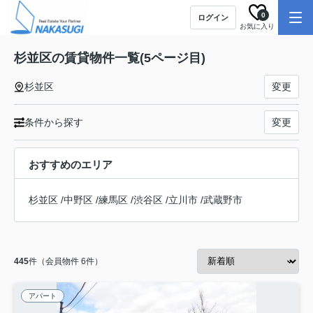
0
ログイン
お気に入り
杉並区の賃貸物件一覧(5ページ目)
杉並区
変更
条件から探す
変更
おすすめのエリア
杉並区
/
中野区
/
練馬区
/
渋谷区
/
立川市
/
武蔵野市
445
件（会員物件 6件）
アパート