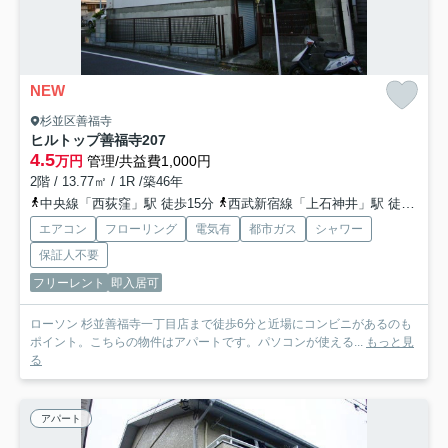
NEW
杉並区善福寺
ヒルトップ善福寺
207
4.5
万円
管理/共益費1,000円
2階 / 13.77㎡ / 1R /築46年
中央線「西荻窪」駅 徒歩15分
西武新宿線「上石神井」駅 徒歩21分
エアコン
フローリング
電気有
都市ガス
シャワー
保証人不要
フリーレント
即入居可
ローソン 杉並善福寺一丁目店まで徒歩6分と近場にコンビニがあるのも
ポイント。こちらの物件はアパートです。パソコンが使える...
もっと見
る
アパート