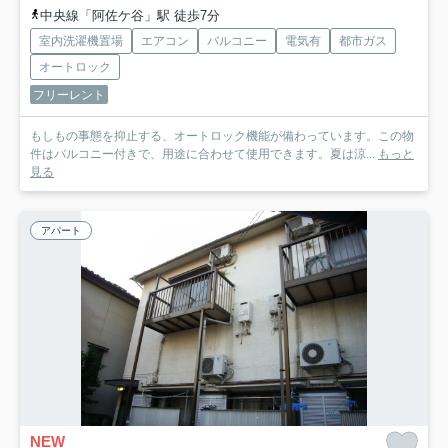
中央線「阿佐ケ谷」駅 徒歩7分
室内洗濯機置場
エアコン
バルコニー
電気有
都市ガス
オートロック
フリーレント
もしもの事態を抑止する、オートロック機能が備わっています。この物
件はバルコニー付きで、用途に合わせて使用できます。夏は涼...
もっと
見る
アパート
NEW