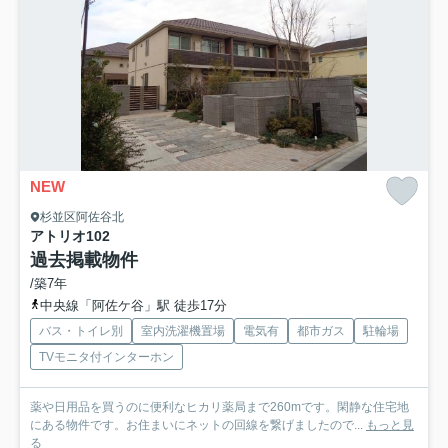
NEW
杉並区阿佐谷北
アトリオ
102
過去掲載物件
/築7年
中央線「阿佐ケ谷」駅 徒歩17分
バス・トイレ別
室内洗濯機置場
電気有
都市ガス
駐輪場
TVモニタ付インターホン
薬や日用品を買うのに便利なヒカリ薬局まで260mです。閑静な住宅地
にある物件です。お住まいにネットの回線を繋げましたので...
もっと見
る