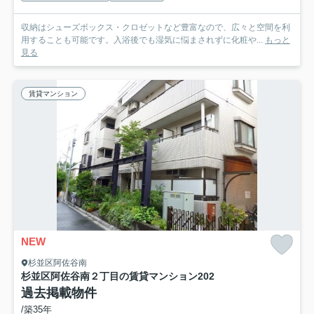
収納はシューズボックス・クロゼットなど豊富なので、広々と空間を利
用することも可能です。入浴後でも湿気に悩まされずに化粧や...
もっと
見る
賃貸マンション
NEW
杉並区阿佐谷南
杉並区阿佐谷南２丁目の賃貸マンション
202
過去掲載物件
/築35年