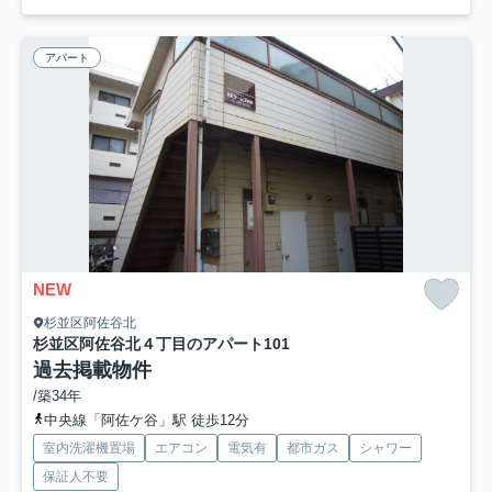
アパート
NEW
杉並区阿佐谷北
杉並区阿佐谷北４丁目のアパート
101
過去掲載物件
/築34年
中央線「阿佐ケ谷」駅 徒歩12分
室内洗濯機置場
エアコン
電気有
都市ガス
シャワー
保証人不要