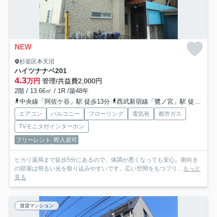
NEW
杉並区本天沼
ハイツナナベ
201
4.3
万円
管理/共益費2,000円
2階 / 13.66㎡ / 1R /築48年
中央線「阿佐ケ谷」駅 徒歩13分
西武新宿線「鷺ノ宮」駅 徒歩19分
エアコン
バルコニー
フローリング
電気有
都市ガス
TVモニタ付インターホン
フリーレント
即入居可
ヒカリ薬局まで徒歩5分にあるので、体調が悪くなっても安心。南向き
の部屋は明るい光を取り込みやすいです。広い空間をもつフリ...
もっと
見る
賃貸マンション