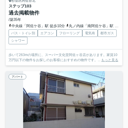
杉並区阿佐谷北
ステップ
103
過去掲載物件
/築35年
中央線「阿佐ケ谷」駅 徒歩10分
丸ノ内線「南阿佐ケ谷」駅 徒歩19分
バス・トイレ別
エアコン
フローリング
電気有
都市ガス
シャワー
歩いて263mの場所に、スーパー文化堂阿佐ヶ谷店があります。家賃10
万円以下の物件をお探しのお客様におすすめの物件です。...
もっと見る
アパート