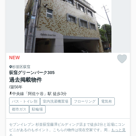
NEW
杉並区荻窪
荻窪グリーンパーク
305
過去掲載物件
/築56年
中央線「阿佐ケ谷」駅 徒歩3分
バス・トイレ別
室内洗濯機置場
フローリング
電気有
都市ガス
駐輪場
セブンイレブン 杉並荻窪藤澤ビルディング店まで徒歩2分と近場にコン
ビニがあるのもポイント。こちらの物件は現在空家です。周...
もっと見
る