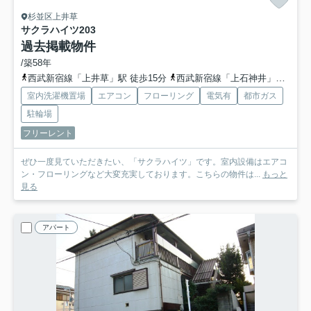
杉並区上井草
サクラハイツ
203
過去掲載物件
/築58年
西武新宿線「上井草」駅 徒歩15分
西武新宿線「上石神井」駅 徒歩15分
室内洗濯機置場
エアコン
フローリング
電気有
都市ガス
駐輪場
フリーレント
ぜひ一度見ていただきたい、「サクラハイツ」です。室内設備はエアコ
ン・フローリングなど大変充実しております。こちらの物件は...
もっと
見る
アパート