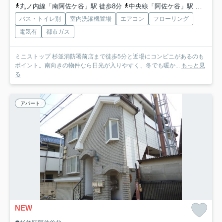
丸ノ内線「南阿佐ケ谷」駅 徒歩8分
中央線「阿佐ケ谷」駅 徒歩12分
バス・トイレ別
室内洗濯機置場
エアコン
フローリング
電気有
都市ガス
ミニストップ 杉並消防署前店まで徒歩5分と近場にコンビニがあるのも
ポイント。南向きの物件なら日光が入りやすく、冬でも暖か...
もっと見
る
アパート
NEW