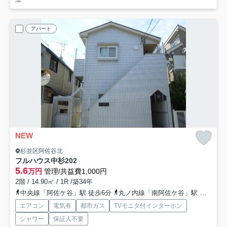
アパート
NEW
杉並区阿佐谷北
フルハウス中杉
202
5.6
万円
管理/共益費1,000円
2階 / 14.90㎡ / 1R /築34年
中央線「阿佐ケ谷」駅 徒歩6分
丸ノ内線「南阿佐ケ谷」駅 徒歩15分
エアコン
電気有
都市ガス
TVモニタ付インターホン
シャワー
保証人不要