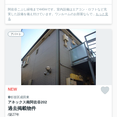
阿佐谷こぶし緑地まで440mです。室内設備はエアコン・ロフトなど充
実した設備を備え付けています。ワンルームのお部屋ならで...
もっと見
る
アパート
NEW
杉並区成田東
アネックス南阿佐谷
202
過去掲載物件
/築27年