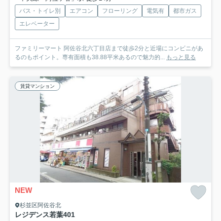
バス・トイレ別
エアコン
フローリング
電気有
都市ガス
エレベーター
ファミリーマート 阿佐谷北六丁目店まで徒歩2分と近場にコンビニがあ
るのもポイント。専有面積も38.88平米あるので魅力的...
もっと見る
賃貸マンション
NEW
杉並区阿佐谷北
レジデンス若葉
401