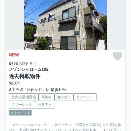
NEW
杉並区阿佐谷北
メゾンシャローム
102
過去掲載物件
/築37年
中央線「阿佐ケ谷」駅 徒歩10分
室内洗濯機置場
電気有
都市ガス
ガスコンロ
フリーレント
公共下水
フリーレント
「メゾンシャローム」のここがイチオシ。最寄りの公園Aさんの庭(徒歩
5分)。室内設備はエアコン・フローリングなど大変充実し...
もっと見る