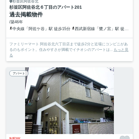
杉並区阿佐谷北
杉並区阿佐谷北６丁目のアパート
201
過去掲載物件
/築46年
中央線「阿佐ケ谷」駅 徒歩15分
西武新宿線「鷺ノ宮」駅 徒歩15分
ファミリーマート 阿佐谷北六丁目店まで徒歩2分と近場にコンビニがあ
るのもポイント。住みやすさが満載でイチオシのアパートは...
もっと見
る
アパート
NEW