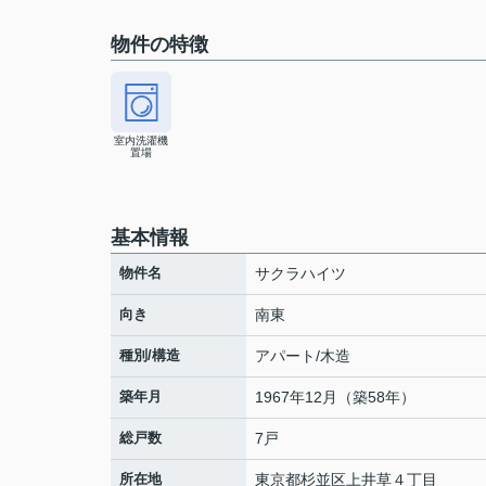
物件の特徴
室内洗濯機
置場
基本情報
物件名
サクラハイツ
向き
南東
種別/構造
アパート/木造
築年月
1967年12月（築58年）
総戸数
7戸
所在地
東京都
杉並区
上井草
４丁目