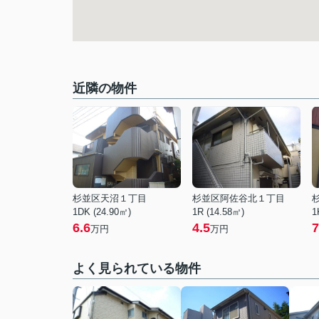
近隣の物件
杉並区天沼１丁目
杉並区阿佐谷北１丁目
1DK (24.90㎡)
1R (14.58㎡)
1
6.6
4.5
7
万円
万円
よく見られている物件