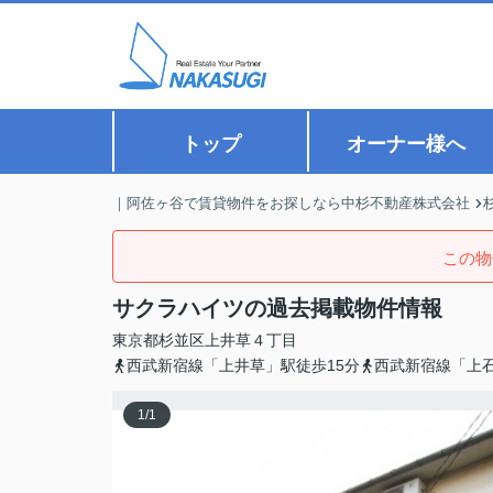
トップ
オーナー様へ
｜阿佐ヶ谷で賃貸物件をお探しなら中杉不動産株式会社
この物
サクラハイツの過去掲載物件情報
東京都
杉並区
上井草
４丁目
西武新宿線「上井草」駅徒歩15分
西武新宿線「上石
1
/
1