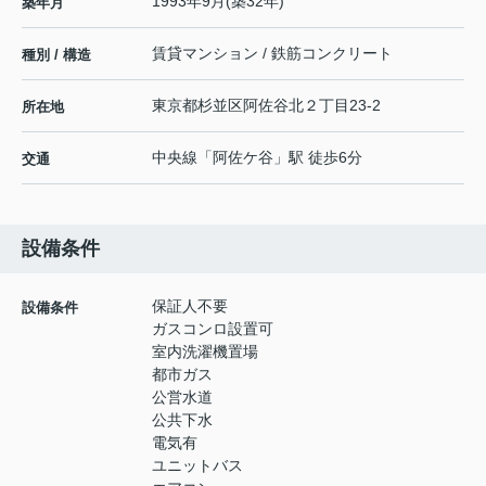
1993年9月(築32年)
築年月
賃貸マンション / 鉄筋コンクリート
種別 / 構造
東京都
杉並区
阿佐谷北
２丁目23-2
所在地
中央線
「
阿佐ケ谷
」駅 徒歩6分
交通
設備条件
保証人不要
設備条件
ガスコンロ設置可
室内洗濯機置場
都市ガス
公営水道
公共下水
電気有
ユニットバス