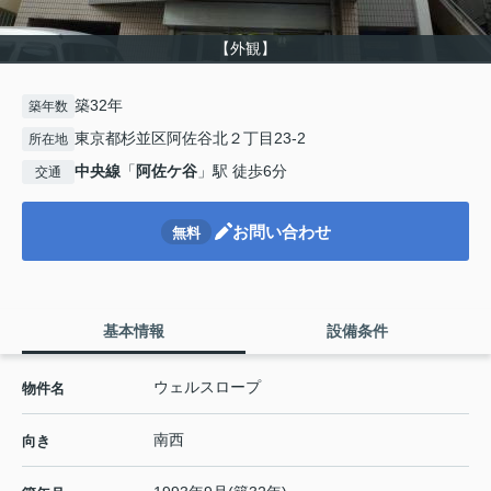
【外観】
築32年
築年数
東京都杉並区阿佐谷北２丁目23-2
所在地
中央線
「
阿佐ケ谷
」駅 徒歩6分
交通
お問い合わせ
無料
基本情報
設備条件
ウェルスロープ
物件名
南西
向き