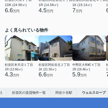
1DK (24.90㎡)
1R (14.58㎡)
1K (19.14㎡)
1
6.6
4.5
7
万円
万円
万円
よく見られている物件
杉並区本天沼１丁目
杉並区阿佐谷北２丁目
中野区大和町４丁目
1R (13.66㎡)
1K (21.50㎡)
1R (19.46㎡)
1
4.3
6.6
5.9
万円
万円
万円
社
杉並区の賃貸物件一覧
阿佐ケ谷駅
ウェルスロープ