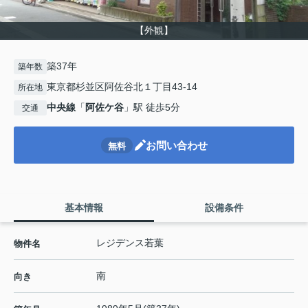
【外観】
築37年
築年数
東京都杉並区阿佐谷北１丁目43-14
所在地
中央線
「
阿佐ケ谷
」駅 徒歩5分
交通
お問い合わせ
無料
基本情報
設備条件
レジデンス若葉
物件名
南
向き