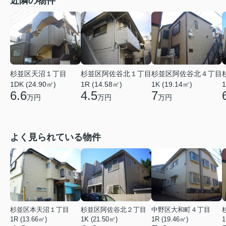
近隣の物件
杉並区天沼１丁目
杉並区阿佐谷北１丁目
杉並区阿佐谷北４丁目
1DK (24.90㎡)
1R (14.58㎡)
1K (19.14㎡)
1
6.6
4.5
7
万円
万円
万円
よく見られている物件
杉並区本天沼１丁目
杉並区阿佐谷北２丁目
中野区大和町４丁目
1R (13.66㎡)
1K (21.50㎡)
1R (19.46㎡)
1