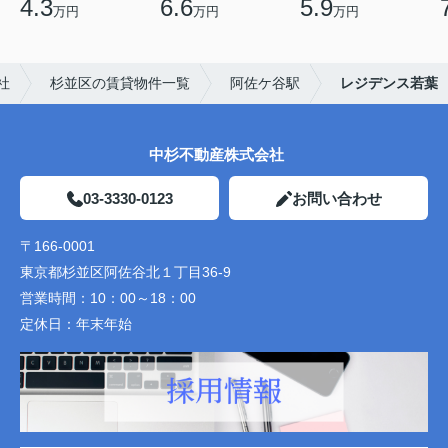
4.3
6.6
5.9
万円
万円
万円
社
杉並区の賃貸物件一覧
阿佐ケ谷駅
レジデンス若葉
中杉不動産株式会社
03-3330-0123
お問い合わせ
〒166-0001
東京都杉並区阿佐谷北１丁目36-9
営業時間：
10：00～18：00
定休日：
年末年始