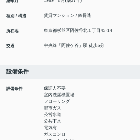
1989年5月(築37年)
築年月
賃貸マンション / 鉄骨造
種別 / 構造
東京都
杉並区
阿佐谷北
１丁目43-14
所在地
中央線
「
阿佐ケ谷
」駅 徒歩5分
交通
設備条件
保証人不要
設備条件
室内洗濯機置場
フローリング
都市ガス
公営水道
公共下水
電気有
ガスコンロ