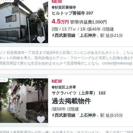
アパート
NEW
杉並区
善福寺
ヒルトップ善福寺 207
4.5
万円
管理/共益費1,000円
2階 / 13.77㎡ / 1R /築46年 /2階建
西武新宿線
「
上石神井
」駅 徒歩21分
ソン 杉並善福寺一丁目店まで徒歩6分と近場にコンビニがあるのもポイント。こち
ネットの回線を導入。室内設備はエアコン・フローリングなど充実した設備を備え
西荻窪周辺で新たな生活を始めませんか？賃貸情報のことなら、contact@nakasugi.
ート
NEW
杉並区
上井草
サクラハイツ（上井草） 102
過去掲載物件
/築58年 /2階建
西武新宿線
「
上石神井
」駅 徒歩15分
新宿線上井草駅周辺への引っ越しをお考えなら「サクラハイツ」。多くの方にご好