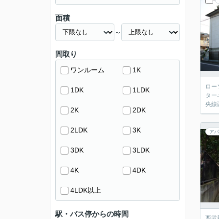
面積
～
間取り
ワンルーム
1K
ロー
1DK
1LDK
ター
央線
2K
2DK
2LDK
3K
アパ
3DK
3LDK
4K
4DK
4LDK以上
駅・バス停からの時間
西武