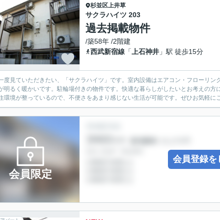
杉並区
上井草
サクラハイツ 203
過去掲載物件
/築58年 /2階建
西武新宿線
「
上石神井
」駅 徒歩15分
一度見ていただきたい、「サクラハイツ」です。室内設備はエアコン・フローリン
が明るく暖かいです。駐輪場付きの物件です。快適な暮らしがしたいとお考えの方
住環境が整っているので、不便さをあまり感じない生活が可能です。ぜひお気軽に
会員登録を
会員限定