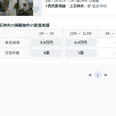
1階 / 18.81㎡ / 1K /築39年 /2階建
西武新宿線
「
上石神井
」駅 徒歩39分
石神井の掲載物件の家賃相場
1R ～ 1K
1DK ～ 1LDK
2K ～ 
家賃相場
5.5万円
6.4万円
-
空室件数
6室
1室
-
1