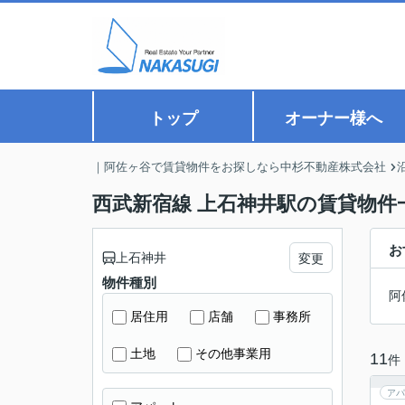
トップ
オーナー様へ
｜阿佐ヶ谷で賃貸物件をお探しなら中杉不動産株式会社
西武新宿線 上石神井駅の賃貸物件
お
上石神井
変更
物件種別
阿
居住用
店舗
事務所
土地
その他事業用
11
件
アパ