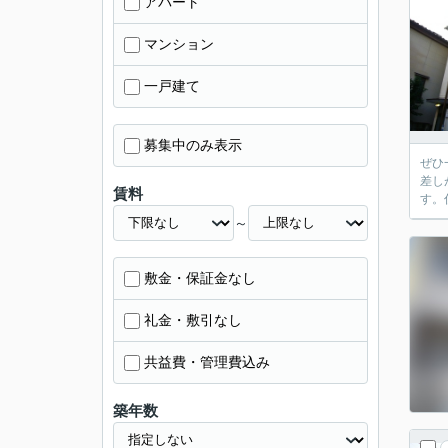
アパート
マンション
一戸建て
募集中のみ表示
ぜひ
差し
賃料
す。
～
敷金・保証金なし
礼金・敷引なし
共益費・管理費込み
築年数