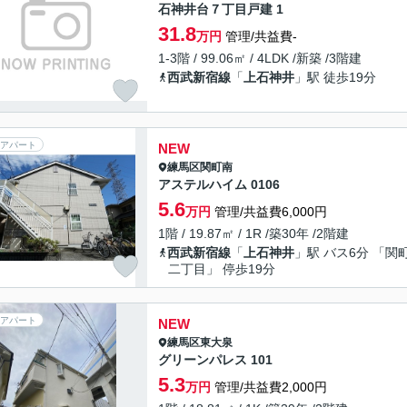
石神井台７丁目戸建 1
31.8
万円
管理/共益費-
1-3階 / 99.06㎡ / 4LDK /新築 /3階建
西武新宿線
「
上石神井
」駅 徒歩19分
アパート
NEW
練馬区
関町南
アステルハイム 0106
5.6
万円
管理/共益費6,000円
1階 / 19.87㎡ / 1R /築30年 /2階建
西武新宿線
「
上石神井
」駅 バス6分 「関
二丁目」 停歩19分
アパート
NEW
練馬区
東大泉
グリーンパレス 101
5.3
万円
管理/共益費2,000円