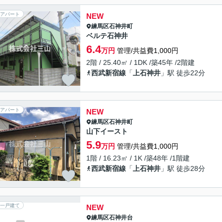
アパート
NEW
練馬区
石神井町
ベルテ石神井
6.4
万円
管理/共益費1,000円
2階 / 25.40㎡ / 1DK /築45年 /2階建
西武新宿線
「
上石神井
」駅 徒歩22分
アパート
NEW
練馬区
石神井町
山下イースト
5.9
万円
管理/共益費1,000円
1階 / 16.23㎡ / 1K /築48年 /1階建
西武新宿線
「
上石神井
」駅 徒歩28分
一戸建て
NEW
練馬区
石神井台