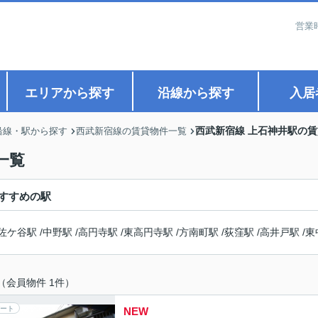
営業
エリアから探す
沿線から探す
入居
西武新宿線 上石神井駅の
沿線・駅から探す
西武新宿線の賃貸物件一覧
一覧
すすめの駅
佐ケ谷駅
/
中野駅
/
高円寺駅
/
東高円寺駅
/
方南町駅
/
荻窪駅
/
高井戸駅
/
東
（会員物件 1件）
ート
NEW