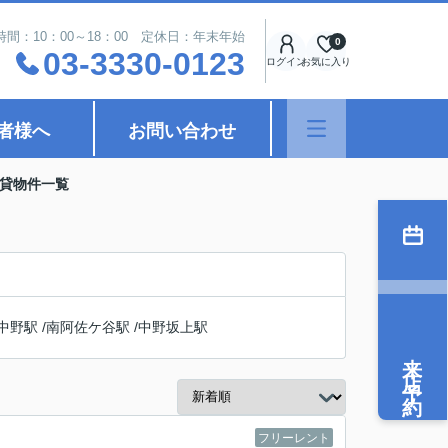
時間：10：00～18：00 定休日：年末年始
0
03-3330-0123
ログイン
お気に入り
者様へ
お問い合わせ
賃貸物件一覧
中野駅
/
南阿佐ケ谷駅
/
中野坂上駅
来店予約
フリーレント