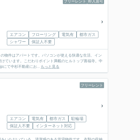
フリーレント
即入居可
エアコン
フローリング
電気有
都市ガス
シャワー
保証人不要
らの物件はアパートです。パソコンが使える快適な生活、イン
付けています。こだわりポイント満載のヒルトップ善福寺。中
jpにて中杉不動産にお...
もっと見る
フリーレント
エアコン
電気有
都市ガス
駐輪場
保証人不要
インターネット対応
評をいただいている、清潔感のある賃貸物件です。衣類の収納