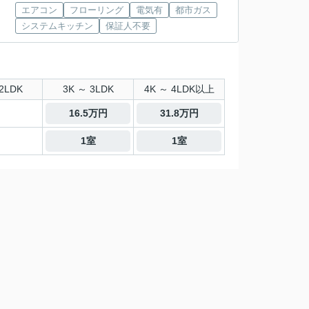
エアコン
フローリング
電気有
都市ガス
システムキッチン
保証人不要
2LDK
3K ～ 3LDK
4K ～ 4LDK以上
16.5万円
31.8万円
1室
1室