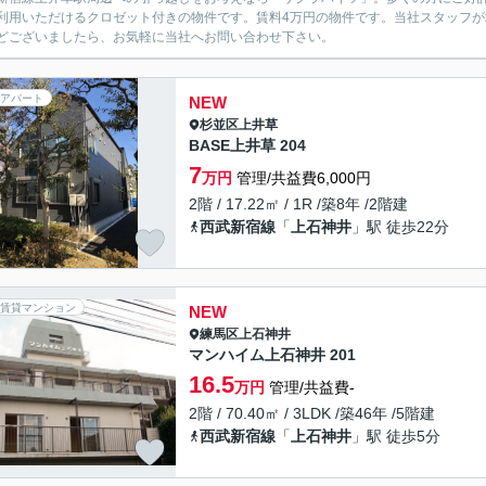
利用いただけるクロゼット付きの物件です。賃料4万円の物件です。当社スタッフ
どございましたら、お気軽に当社へお問い合わせ下さい。
アパート
NEW
杉並区
上井草
BASE上井草 204
7
万円
管理/共益費6,000円
2階 / 17.22㎡ / 1R /築8年 /2階建
西武新宿線
「
上石神井
」駅 徒歩22分
賃貸マンション
NEW
練馬区
上石神井
マンハイム上石神井 201
16.5
万円
管理/共益費-
2階 / 70.40㎡ / 3LDK /築46年 /5階建
西武新宿線
「
上石神井
」駅 徒歩5分