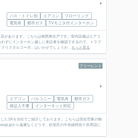
バス・トイレ別
エアコン
フローリング
電気有
都市ガス
TVモニタ付インターホン
通り店があります。こちらは南西角住戸です。室内設備はエアコ
会わずにインターホン越しに来訪者を確認できるので、トラブ
リスタルコーポ」はいかがでしょうか...
もっと見る
フリーレント
エアコン
バルコニー
電気有
都市ガス
保証人不要
インターネット対応
とした1Rを当社でご紹介しております。こちらは現在空家の物
asugi.jpから遠慮なくどうぞ。杉並区の中央線阿佐ケ谷周辺に