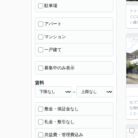
駐車場
ファ
ぐに
ン越
アパート
マンション
アパ
一戸建て
募集中のみ表示
賃料
～
セブ
な物
敷金・保証金なし
こと
礼金・敷引なし
共益費・管理費込み