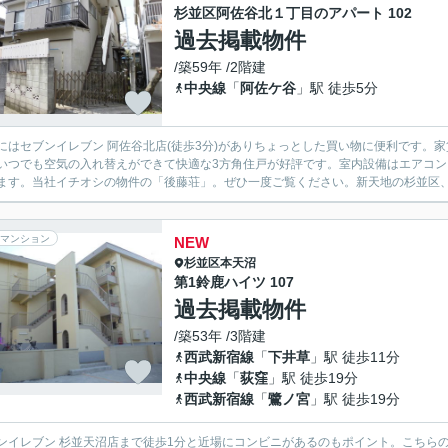
杉並区阿佐谷北１丁目のアパート 102
過去掲載物件
/築59年 /2階建
中央線
「
阿佐ケ谷
」駅 徒歩5分
にはセブンイレブン 阿佐谷北店(徒歩3分)がありちょっとした買い物に便利です。
いつでも空気の入れ替えができて快適な3方角住戸が好評です。室内設備はエアコ
ます。当社イチオシの物件の「後藤荘」。ぜひ一度ご覧ください。新天地の杉並区、お
マンション
NEW
杉並区
本天沼
第1鈴鹿ハイツ 107
過去掲載物件
/築53年 /3階建
西武新宿線
「
下井草
」駅 徒歩11分
中央線
「
荻窪
」駅 徒歩19分
西武新宿線
「
鷺ノ宮
」駅 徒歩19分
ンイレブン 杉並天沼店まで徒歩1分と近場にコンビニがあるのもポイント。こちら