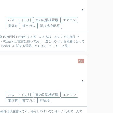
バス・トイレ別
室内洗濯機置場
エアコン
電気有
都市ガス
温水洗浄便座
家賃10万円以下の物件をお探しのお客様におすすめの物件で
ン・洗面台など豊富に揃っており、過ごしやすいお部屋になって
引越しに関する質問などありました...
もっと見る
礼0
バス・トイレ別
室内洗濯機置場
エアコン
電気有
都市ガス
駐輪場
の物件は現在空家です。暮らしやすいワンルームなので一人で