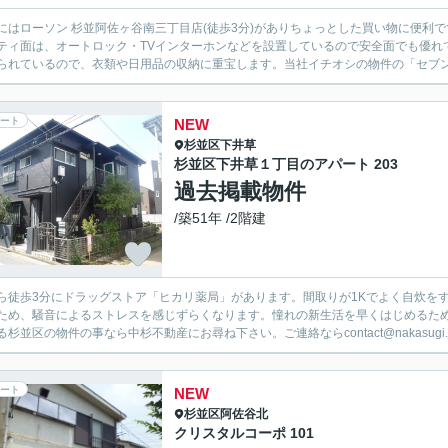
にはローソン 杉並阿佐ヶ谷南三丁目店(徒歩3分)がありちょっとした買い物に便利
ティ面は、オートロック・TVインターホンなどを設置しているので安全面でも優れ
られているので、衣類や日用品の収納に重宝します。当社イチオシの物件の「セブンコ
ート
NEW
杉並区
下井草
杉並区下井草１丁目のアパート 203
過去掲載物件
/築51年 /2階建
ら徒歩3分にドラッグストア「ヒカリ薬局」があります。間取りが1Kでよく自炊を
ため、騒音によるストレスを感じずらくなります。憧れの新生活を早くはじめるた
る杉並区の物件の事なら中杉不動産にお尋ね下さい。ご連絡ならcontact@nakasugi.
ート
NEW
杉並区
阿佐谷北
クリスタルコーポ 101