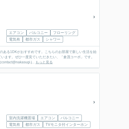
エアコン
バルコニー
フローリング
電気有
都市ガス
シャワー
のある1DKがおすすめです。こちらのお部屋で新しい生活を始
ています。ぜひ一度見ていただきたい、「倉茂コーポ」です。
nakasugi.j...
もっと見る
室内洗濯機置場
エアコン
バルコニー
電気有
都市ガス
TVモニタ付インターホン