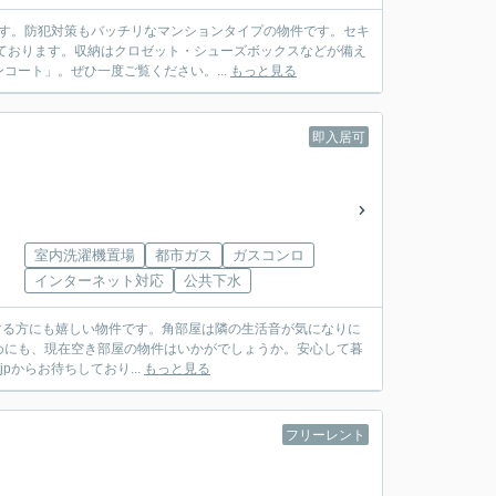
です。防犯対策もバッチリなマンションタイプの物件です。セキ
ております。収納はクロゼット・シューズボックスなどが備え
ート」。ぜひ一度ご覧ください。...
もっと見る
即入居可
室内洗濯機置場
都市ガス
ガスコンロ
インターネット対応
公共下水
する方にも嬉しい物件です。角部屋は隣の生活音が気になりに
めにも、現在空き部屋の物件はいかがでしょうか。安心して暮
jpからお待ちしており...
もっと見る
フリーレント