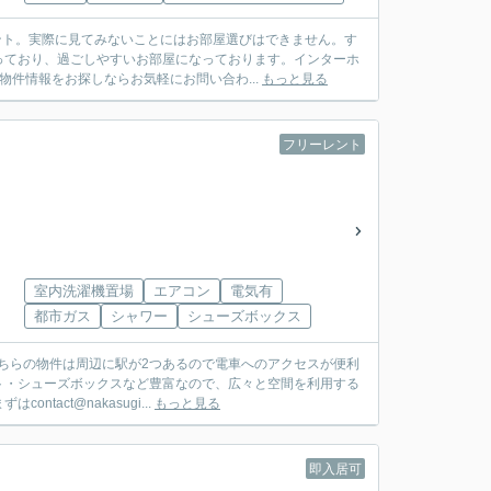
ント。実際に見てみないことにはお部屋選びはできません。す
っており、過ごしやすいお部屋になっております。インターホ
件情報をお探しならお気軽にお問い合わ...
もっと見る
フリーレント
室内洗濯機置場
エアコン
電気有
都市ガス
シャワー
シューズボックス
こちらの物件は周辺に駅が2つあるので電車へのアクセスが便利
ト・シューズボックスなど豊富なので、広々と空間を利用する
ct@nakasugi...
もっと見る
即入居可