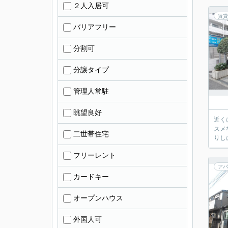
２人入居可
賃貸
バリアフリー
分割可
分譲タイプ
管理人常駐
眺望良好
近く
スメ
二世帯住宅
りし
フリーレント
アパ
カードキー
オープンハウス
外国人可