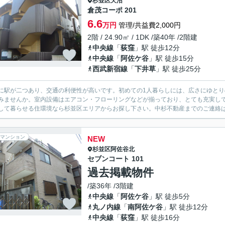
杉並区
天沼
倉茂コーポ 201
6.6
万円
管理/共益費2,000円
2階 / 24.90㎡ / 1DK /築40年 /2階建
中央線
「
荻窪
」駅 徒歩12分
中央線
「
阿佐ケ谷
」駅 徒歩15分
西武新宿線
「
下井草
」駅 徒歩25分
に駅が二つあり、交通の利便性が高いです。初めての1人暮らしには、広さにゆとり
みませんか。室内設備はエアコン・フローリングなどが揃っており、とても充実し
して暮らせる住環境なら杉並区エリアからお探し下さい。中杉不動産までのご連絡はcontact@
マンション
NEW
杉並区
阿佐谷北
セブンコート 101
過去掲載物件
/築36年 /3階建
中央線
「
阿佐ケ谷
」駅 徒歩5分
丸ノ内線
「
南阿佐ケ谷
」駅 徒歩12分
中央線
「
荻窪
」駅 徒歩16分