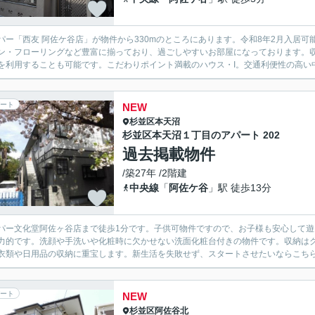
パー「西友 阿佐ケ谷店」が物件から330mのところにあります。令和8年2月入居
ン・フローリングなど豊富に揃っており、過ごしやすいお部屋になっております。
を利用することも可能です。こだわりポイント満載のハウス・I。交通利便性の高い中
ート
NEW
杉並区
本天沼
杉並区本天沼１丁目のアパート 202
過去掲載物件
/築27年 /2階建
中央線
「
阿佐ケ谷
」駅 徒歩13分
パー文化堂阿佐ヶ谷店まで徒歩1分です。子供可物件ですので、お子様も安心して
力的です。洗顔や手洗いや化粧時に欠かせない洗面化粧台付きの物件です。収納は
衣類や日用品の収納に重宝します。新生活を失敗せず、スタートさせたいならこちら
ート
NEW
杉並区
阿佐谷北