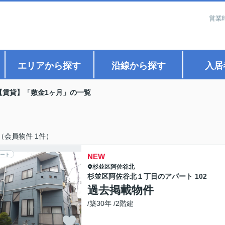
営業
エリアから探す
沿線から探す
入居
【賃貸】「敷金1ヶ月」の一覧
（会員物件 1件）
ート
NEW
杉並区
阿佐谷北
杉並区阿佐谷北１丁目のアパート 102
過去掲載物件
/築30年 /2階建