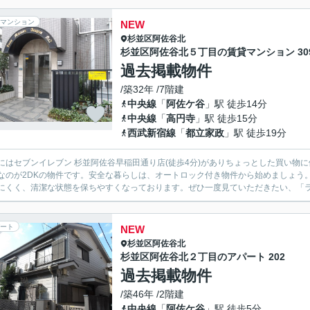
マンション
NEW
杉並区
阿佐谷北
杉並区阿佐谷北５丁目の賃貸マンション 30
過去掲載物件
/築32年 /7階建
中央線
「
阿佐ケ谷
」駅 徒歩14分
中央線
「
高円寺
」駅 徒歩15分
西武新宿線
「
都立家政
」駅 徒歩19分
にはセブンイレブン 杉並阿佐谷早稲田通り店(徒歩4分)がありちょっとした買い物
なのが2DKの物件です。安全な暮らしは、オートロック付き物件から始めましょう
にくく、清潔な状態を保ちやすくなっております。ぜひ一度見ていただきたい、「ライ
ート
NEW
杉並区
阿佐谷北
杉並区阿佐谷北２丁目のアパート 202
過去掲載物件
/築46年 /2階建
中央線
「
阿佐ケ谷
」駅 徒歩5分