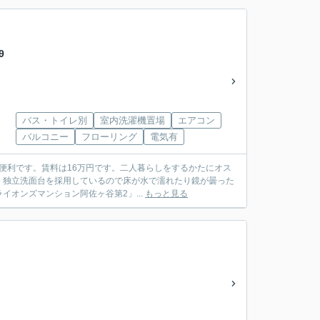
9
バス・トイレ別
室内洗濯機置場
エアコン
バルコニー
フローリング
電気有
に便利です。賃料は16万円です。二人暮らしをするかたにオス
。独立洗面台を採用しているので床が水で濡れたり鏡が曇った
オンズマンション阿佐ヶ谷第2」...
もっと見る