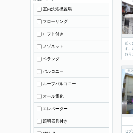
室内洗濯機置場
フローリング
ロフト付き
近く
メゾネット
す。
おり
ベランダ
バルコニー
賃貸
ルーフバルコニー
オール電化
エレベーター
照明器具付き
セブ