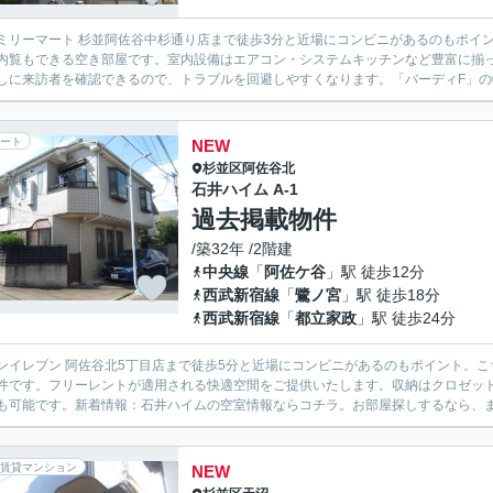
ミリーマート 杉並阿佐谷中杉通り店まで徒歩3分と近場にコンビニがあるのもポイ
内覧もできる空き部屋です。室内設備はエアコン・システムキッチンなど豊富に揃
しに来訪者を確認できるので、トラブルを回避しやすくなります。「バーディF」の物
ート
NEW
杉並区
阿佐谷北
石井ハイム A-1
過去掲載物件
/築32年 /2階建
中央線
「
阿佐ケ谷
」駅 徒歩12分
西武新宿線
「
鷺ノ宮
」駅 徒歩18分
西武新宿線
「
都立家政
」駅 徒歩24分
ンイレブン 阿佐谷北5丁目店まで徒歩5分と近場にコンビニがあるのもポイント。
件です。フリーレントが適用される快適空間をご提供いたします。収納はクロゼッ
も可能です。新着情報：石井ハイムの空室情報ならコチラ。お部屋探しするなら、まずはconta
賃貸マンション
NEW