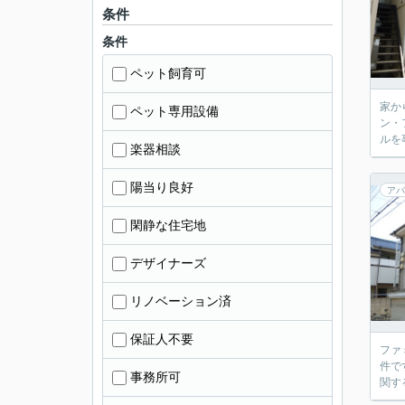
条件
条件
ペット飼育可
家か
ペット専用設備
ン・
ルを
楽器相談
陽当り良好
アパ
閑静な住宅地
デザイナーズ
リノベーション済
保証人不要
ファ
件で
事務所可
関す