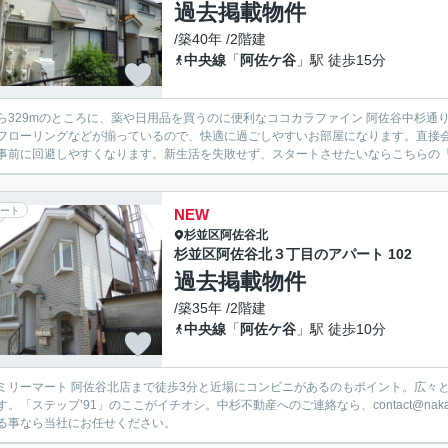
過去掲載物件
/築40年 /2階建
中央線
「
阿佐ケ谷
」駅 徒歩15分
ら329mのところに、薬や日用品を買うのに便利なココカラファイン 阿佐谷中杉
フローリングなどが揃っているので、快適に過ごしやすいお部屋になります。直接
事前に回避しやすくなります。新生活を失敗せず、スタートさせたいならこちらの「ク
ート
NEW
杉並区
阿佐谷北
杉並区阿佐谷北３丁目のアパート 102
過去掲載物件
/築35年 /2階建
中央線
「
阿佐ケ谷
」駅 徒歩10分
ミリーマート 阿佐谷北店まで徒歩3分と近場にコンビニがあるのもポイント。広々
す。「ステップ’91」のここがイチオシ。中杉不動産へのご連絡なら、contact@nak
る事なら当社にお任せください。