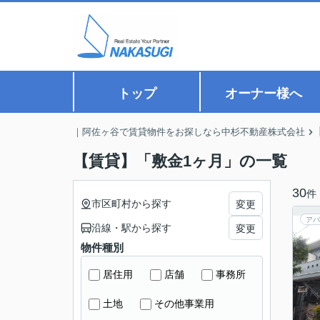
トップ
オーナー様へ
｜阿佐ヶ谷で賃貸物件をお探しなら中杉不動産株式会社
【賃貸】「敷金1ヶ月」の一覧
30
件
市区町村から探す
変更
アパ
沿線・駅から探す
変更
物件種別
居住用
店舗
事務所
土地
その他事業用