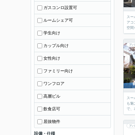
ガスコンロ設置可
スー
ルームシェア可
アコ
空間
学生向け
カップル向け
アパ
女性向け
ファミリー向け
ワンフロア
高層ビル
スー
も魅
飲食店可
で、
居抜物件
アパ
設備・仕様