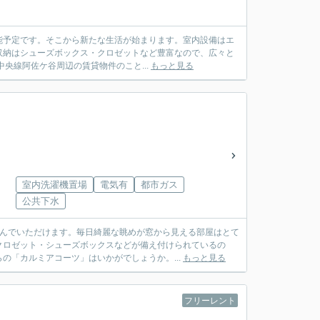
可能予定です。そこから新たな生活が始まります。室内設備はエ
収納はシューズボックス・クロゼットなど豊富なので、広々と
央線阿佐ケ谷周辺の賃貸物件のこと...
もっと見る
室内洗濯機置場
電気有
都市ガス
公共下水
遊んでいただけます。毎日綺麗な眺めが窓から見える部屋はとて
クロゼット・シューズボックスなどが備え付けられているの
の「カルミアコーツ」はいかがでしょうか。...
もっと見る
フリーレント