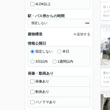
4LDK以上
近く
ュリ
駅・バス停からの時間
付け
アパ
建物構造
追加する
情報公開日
指定しない
本日
3日以内
1週間以内
画像・動画あり
家か
くい
画像あり
らせ
動画あり
アパ
パノラマあり