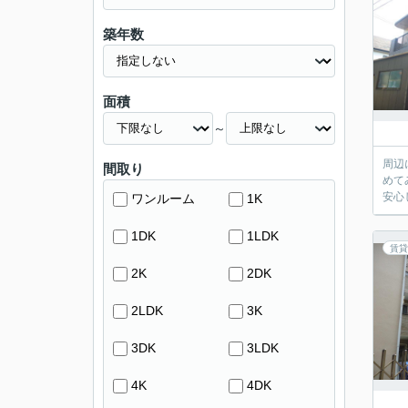
築年数
面積
～
周辺
間取り
めて
安心
ワンルーム
1K
1DK
1LDK
賃貸
2K
2DK
2LDK
3K
3DK
3LDK
4K
4DK