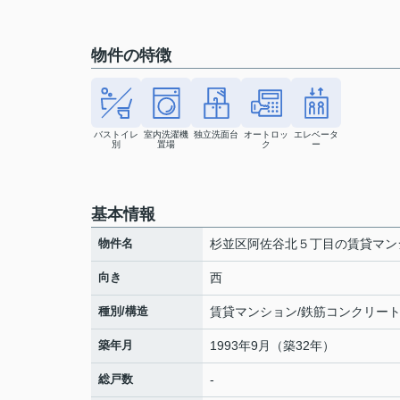
物件の特徴
バストイレ
室内洗濯機
独立洗面台
オートロッ
エレベータ
別
置場
ク
ー
基本情報
物件名
杉並区阿佐谷北５丁目の賃貸マン
向き
西
種別/構造
賃貸マンション/鉄筋コンクリー
築年月
1993年9月（築32年）
総戸数
-