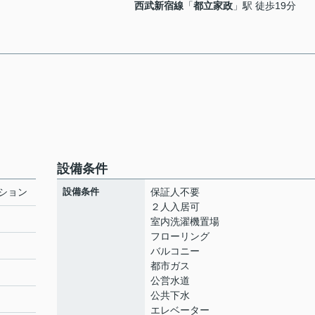
西武新宿線
「
都立家政
」駅 徒歩19分
設備条件
ション
設備条件
保証人不要
２人入居可
室内洗濯機置場
フローリング
ト
バルコニー
都市ガス
公営水道
公共下水
エレベーター