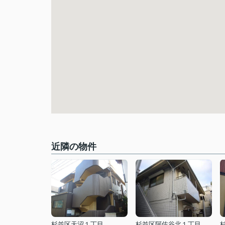
近隣の物件
杉並区天沼１丁目
杉並区阿佐谷北１丁目