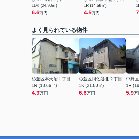
1DK (24.90㎡)
1R (14.58㎡)
1
6.6
4.5
7
万円
万円
よく見られている物件
杉並区本天沼１丁目
杉並区阿佐谷北２丁目
中野区
1R (13.66㎡)
1K (21.50㎡)
1R (1
4.3
6.6
5.9
万円
万円
万