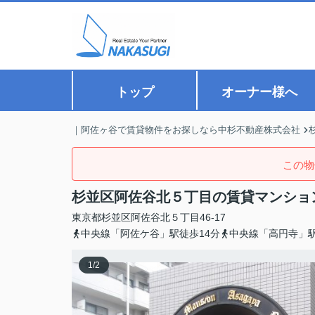
トップ
オーナー様へ
｜阿佐ヶ谷で賃貸物件をお探しなら中杉不動産株式会社
この物
杉並区阿佐谷北５丁目の賃貸マンショ
東京都
杉並区
阿佐谷北
５丁目46-17
中央線「阿佐ケ谷」駅徒歩14分
中央線「高円寺」駅
1
/
2