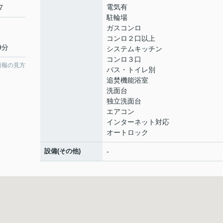
電気有
7
駐輪場
ガスコンロ
コンロ２口以上
9分
システムキッチン
コンロ３口
情報の見方
バス・トイレ別
追焚機能浴室
洗面台
独立洗面台
エアコン
インターネット対応
オートロック
設備(その他)
-