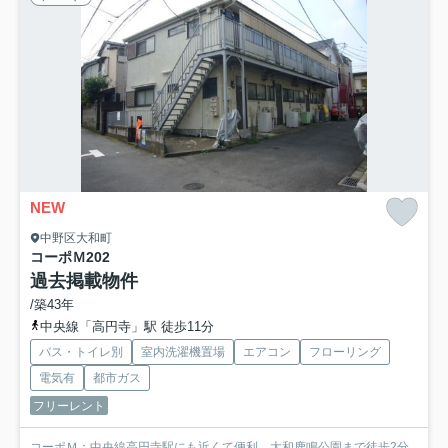
NEW
中野区大和町
コーポＭ
202
過去掲載物件
/築43年
中央線「高円寺」駅 徒歩11分
バス・トイレ別
室内洗濯機置場
エアコン
フローリング
電気有
都市ガス
フリーレント
コーポＭ：中央線高円寺駅にも近くて便利。大和鹿鳴公園まで徒歩2分