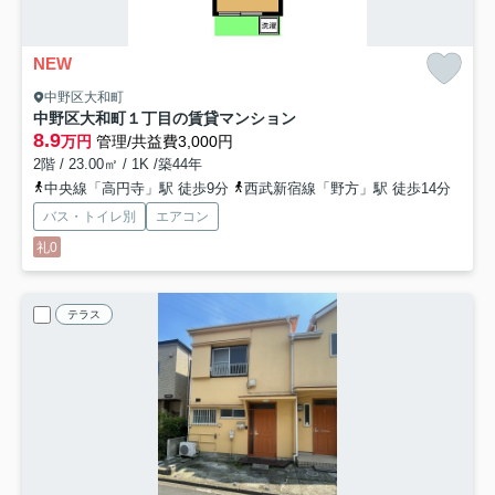
NEW
中野区大和町
中野区大和町１丁目の賃貸マンション
8.9
万円
管理/共益費3,000円
2階 / 23.00㎡ / 1K /築44年
中央線「高円寺」駅 徒歩9分
西武新宿線「野方」駅 徒歩14分
バス・トイレ別
エアコン
礼0
テラス