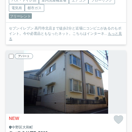
バス・トイレ別
室内洗濯機置場
エアコン
フローリング
電気有
都市ガス
フリーレント
セブンイレブン 高円寺北店まで徒歩2分と近場にコンビニがあるのもポ
イント。今や必需品ともなったネット。こちらはインターネ...
もっと見
る
アパート
NEW
中野区大和町