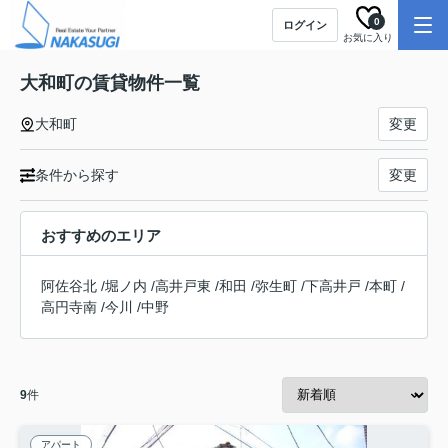
0
ログイン
お気に入り
大和町の賃貸物件一覧
大和町
変更
条件から探す
変更
おすすめのエリア
阿佐谷北
/
堀ノ内
/
高井戸東
/
和田
/
弥生町
/
下高井戸
/
本町
/
高円寺南
/
今川
/
中野
9
件
アパート