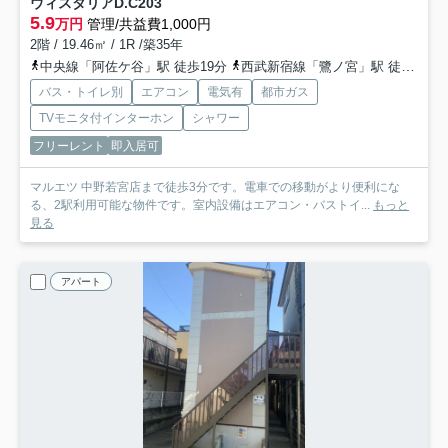
ウィスタリアD.C
203
5.9
万円
管理/共益費1,000円
2階 / 19.46㎡ / 1R /築35年
中央線「阿佐ケ谷」駅 徒歩19分
西武新宿線「鷺ノ宮」駅 徒歩12分
バス・トイレ別
エアコン
電気有
都市ガス
TVモニタ付インターホン
シャワー
フリーレント
即入居可
マルエツ 中野若宮店まで徒歩3分です。電車での移動がより便利にな
る、2駅利用可能な物件です。室内設備はエアコン・バストイ...
もっと
見る
アパート