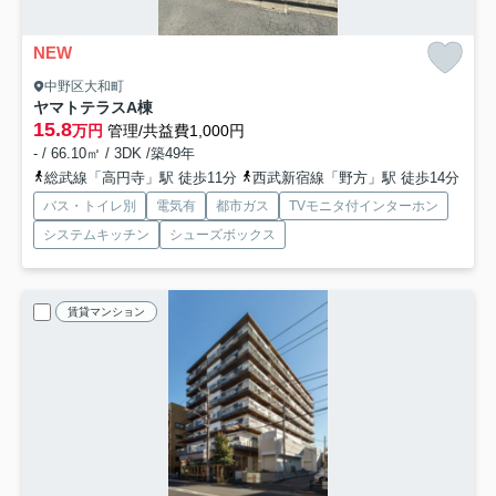
NEW
中野区大和町
ヤマトテラス
A棟
15.8
万円
管理/共益費1,000円
- / 66.10㎡ / 3DK /築49年
総武線「高円寺」駅 徒歩11分
西武新宿線「野方」駅 徒歩14分
バス・トイレ別
電気有
都市ガス
TVモニタ付インターホン
システムキッチン
シューズボックス
賃貸マンション