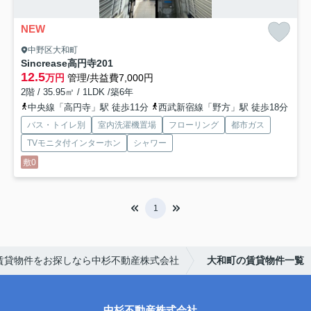
NEW
中野区大和町
Sincrease高円寺
201
12.5
万円
管理/共益費7,000円
2階 / 35.95㎡ / 1LDK /築6年
中央線「高円寺」駅 徒歩11分
西武新宿線「野方」駅 徒歩18分
バス・トイレ別
室内洗濯機置場
フローリング
都市ガス
TVモニタ付インターホン
シャワー
敷0
1
賃貸物件をお探しなら中杉不動産株式会社
大和町の賃貸物件一覧
中杉不動産株式会社