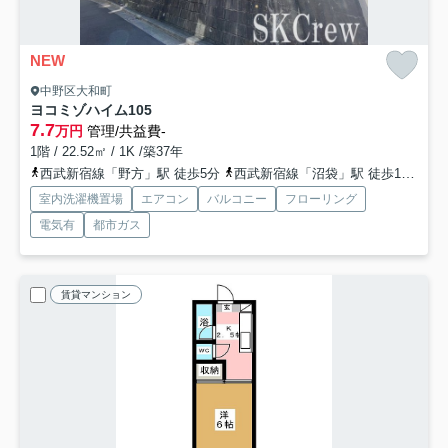
NEW
中野区大和町
ヨコミゾハイム
105
7.7
万円
管理/共益費-
1階 / 22.52㎡ / 1K /築37年
西武新宿線「野方」駅 徒歩5分
西武新宿線「沼袋」駅 徒歩17分
総
室内洗濯機置場
エアコン
バルコニー
フローリング
電気有
都市ガス
賃貸マンション