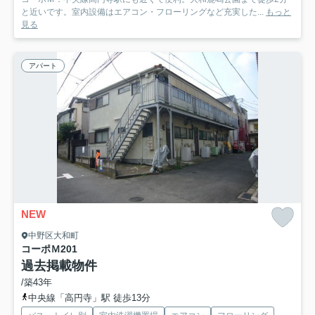
と近いです。室内設備はエアコン・フローリングなど充実した...
もっと
見る
アパート
NEW
中野区大和町
コーポＭ
201
過去掲載物件
/築43年
中央線「高円寺」駅 徒歩13分