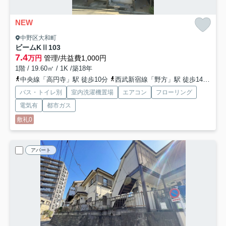
NEW
中野区大和町
ビームKⅡ
103
7.4
万円
管理/共益費1,000円
1階 / 19.60㎡ / 1K /築18年
中央線「高円寺」駅 徒歩10分
西武新宿線「野方」駅 徒歩14分
中
バス・トイレ別
室内洗濯機置場
エアコン
フローリング
電気有
都市ガス
敷礼0
アパート