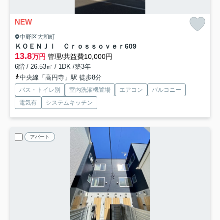
NEW
中野区大和町
ＫＯＥＮＪＩ Ｃｒｏｓｓｏｖｅｒ
609
13.8
万円
管理/共益費10,000円
6階 / 26.53㎡ / 1DK /築3年
中央線「高円寺」駅 徒歩8分
バス・トイレ別
室内洗濯機置場
エアコン
バルコニー
電気有
システムキッチン
アパート