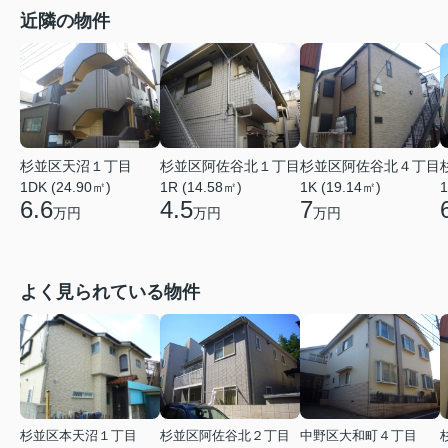
近隣の物件
杉並区天沼１丁目
杉並区阿佐谷北１丁目
杉並区阿佐谷北４丁目
1DK (24.90㎡)
1R (14.58㎡)
1K (19.14㎡)
1
6.6
4.5
7
万円
万円
万円
よく見られている物件
杉並区本天沼１丁目
杉並区阿佐谷北２丁目
中野区大和町４丁目