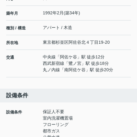
1992年2月(築34年)
築年月
アパート / 木造
種別 / 構造
東京都
杉並区
阿佐谷北
４丁目19-20
所在地
中央線
「
阿佐ケ谷
」駅 徒歩12分
交通
西武新宿線
「
鷺ノ宮
」駅 徒歩18分
丸ノ内線
「
南阿佐ケ谷
」駅 徒歩20分
設備条件
保証人不要
設備条件
室内洗濯機置場
フローリング
都市ガス