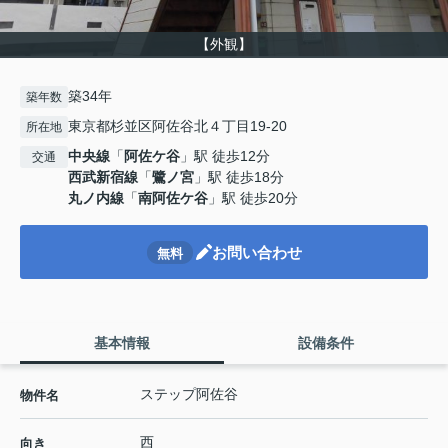
【外観】
築34年
築年数
東京都杉並区阿佐谷北４丁目19-20
所在地
中央線
「
阿佐ケ谷
」駅 徒歩12分
交通
西武新宿線
「
鷺ノ宮
」駅 徒歩18分
丸ノ内線
「
南阿佐ケ谷
」駅 徒歩20分
お問い合わせ
無料
基本情報
設備条件
ステップ阿佐谷
物件名
西
向き