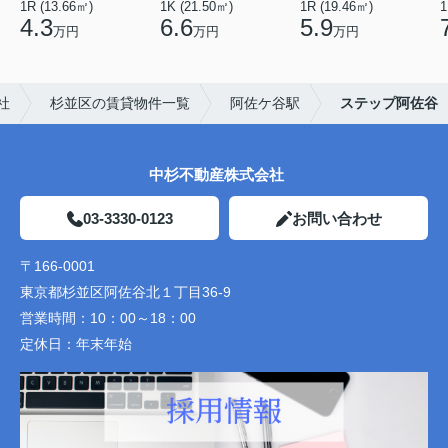
1R (13.66㎡)
1K (21.50㎡)
1R (19.46㎡)
1
4.3
6.6
5.9
万円
万円
万円
社
杉並区の賃貸物件一覧
阿佐ケ谷駅
ステップ阿佐谷
中杉不動産株式会社
03-3330-0123
お問い合わせ
〒166-0001
東京都杉並区阿佐谷北１丁目36-9
営業時間：
10：00～18：00
定休日：
年末年始