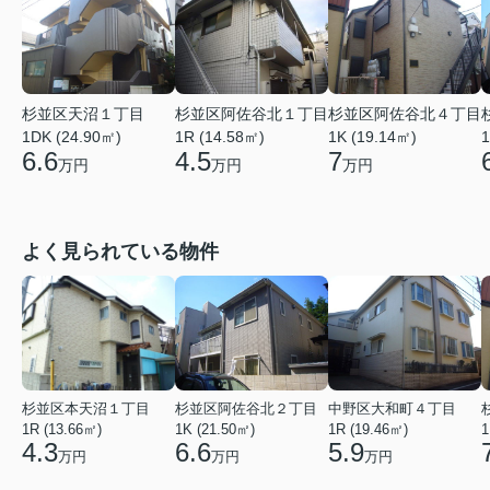
杉並区天沼１丁目
杉並区阿佐谷北１丁目
杉並区阿佐谷北４丁目
1DK (24.90㎡)
1R (14.58㎡)
1K (19.14㎡)
1
6.6
4.5
7
万円
万円
万円
よく見られている物件
杉並区本天沼１丁目
杉並区阿佐谷北２丁目
中野区大和町４丁目
1R (13.66㎡)
1K (21.50㎡)
1R (19.46㎡)
1
4.3
6.6
5.9
万円
万円
万円