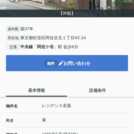
【外観】
築37年
築年数
東京都杉並区阿佐谷北１丁目43-14
所在地
中央線
「
阿佐ケ谷
」駅 徒歩6分
交通
お問い合わせ
無料
基本情報
設備条件
レジデンス若葉
物件名
東
向き