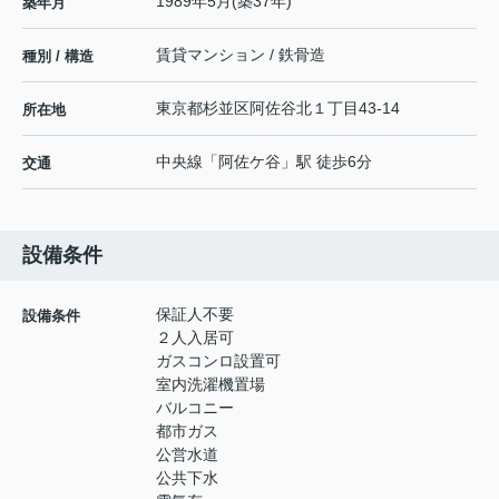
1989年5月(築37年)
築年月
賃貸マンション / 鉄骨造
種別 / 構造
東京都
杉並区
阿佐谷北
１丁目43-14
所在地
中央線
「
阿佐ケ谷
」駅 徒歩6分
交通
設備条件
保証人不要
設備条件
２人入居可
ガスコンロ設置可
室内洗濯機置場
バルコニー
都市ガス
公営水道
公共下水