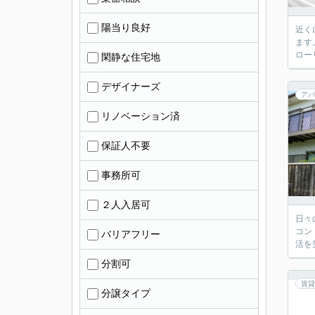
陽当り良好
近く
ます
ロー
閑静な住宅地
デザイナーズ
アパ
リノベーション済
保証人不要
事務所可
２人入居可
日々
コン
バリアフリー
活を
分割可
賃貸
分譲タイプ