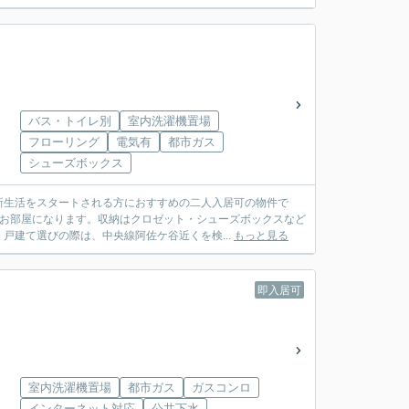
バス・トイレ別
室内洗濯機置場
フローリング
電気有
都市ガス
シューズボックス
新生活をスタートされる方におすすめの二人入居可の物件で
いお部屋になります。収納はクロゼット・シューズボックスなど
戸建て選びの際は、中央線阿佐ケ谷近くを検...
もっと見る
即入居可
室内洗濯機置場
都市ガス
ガスコンロ
インターネット対応
公共下水