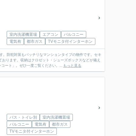
室内洗濯機置場
エアコン
バルコニー
電気有
都市ガス
TVモニタ付インターホン
です。防犯対策もバッチリなマンションタイプの物件です。セキ
ております。収納はクロゼット・シューズボックスなどが備え
ート」。ぜひ一度ご覧ください。...
もっと見る
バス・トイレ別
室内洗濯機置場
バルコニー
電気有
都市ガス
TVモニタ付インターホン