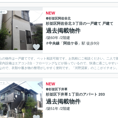
建て
NEW
杉並区
阿佐谷北
杉並区阿佐谷北３丁目の一戸建て 戸建て
過去掲載物件
/築60年 /2階建
中央線
「
阿佐ケ谷
」駅 徒歩9分
らの物件は一戸建てです。ペット相談可能です。お気軽にご相談ください。二人で
室内設備はエアコン2台・フローリングなどが揃っているので、快適に過ごしやす
なので、衣類や履き物の整理がしやすく便利です。「河野貸家」のここがイチオシ。
ート
NEW
杉並区
下井草
杉並区下井草１丁目のアパート 203
過去掲載物件
/築51年 /2階建