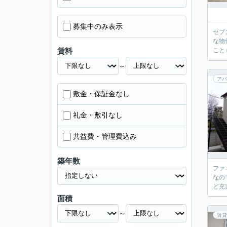
募集中のみ表示
セブ
な物
賃料
こと
～
アパ
敷金・保証金なし
礼金・敷引なし
共益費・管理費込み
築年数
ファ
なの
ど充
面積
～
賃貸