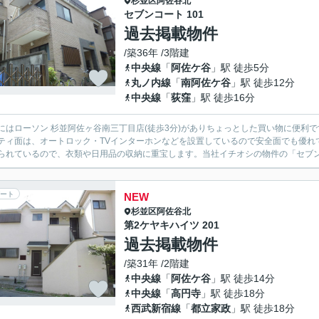
杉並区
阿佐谷北
セブンコート 101
過去掲載物件
/築36年 /3階建
中央線
「
阿佐ケ谷
」駅 徒歩5分
丸ノ内線
「
南阿佐ケ谷
」駅 徒歩12分
中央線
「
荻窪
」駅 徒歩16分
にはローソン 杉並阿佐ヶ谷南三丁目店(徒歩3分)がありちょっとした買い物に便利
ティ面は、オートロック・TVインターホンなどを設置しているので安全面でも優れ
られているので、衣類や日用品の収納に重宝します。当社イチオシの物件の「セブンコ
ート
NEW
杉並区
阿佐谷北
第2ケヤキハイツ 201
過去掲載物件
/築31年 /2階建
中央線
「
阿佐ケ谷
」駅 徒歩14分
中央線
「
高円寺
」駅 徒歩18分
西武新宿線
「
都立家政
」駅 徒歩18分