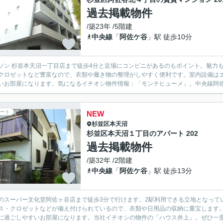
過去掲載物件
/築23年 /5階建
中央線
「
阿佐ケ谷
」駅 徒歩10分
ソン 杉並本天沼一丁目店まで徒歩4分と近場にコンビニがあるのもポイント。魅力
クロゼットなど豊富なので、衣類や履き物の整理がしやすく便利です。室内設備は
いお部屋になります。気になるイチオシ物件情報：「モンテヒューメ」。中央線阿佐
ート
NEW
杉並区
本天沼
杉並区本天沼１丁目のアパート 202
過去掲載物件
/築32年 /2階建
中央線
「
阿佐ケ谷
」駅 徒歩13分
のスーパー文化堂阿佐ヶ谷店まで徒歩3分で行けます。2駅利用できる立地となって
ス・クロゼットなどが備え付けられているので、衣類や日用品の収納に重宝します
に過ごしやすいお部屋になります。当社イチオシの物件の「ハウス井上」。ぜひ一度ご