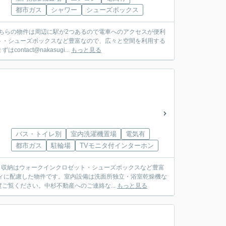
都市ガス
シャワー
シューズボックス
こちらの物件は周辺に駅が2つあるので電車へのアクセスが便利
ト・シューズボックスなど豊富なので、広々と空間を利用する
ct@nakasugi...
もっと見る
バス・トイレ別
室内洗濯機置場
電気有
都市ガス
駐輪場
TVモニタ付インターホン
。収納はウォークインクロゼット・シューズボックスなど豊富
ィに配慮した物件です。室内設備は洗面所独立・浴室乾燥機な
覧ください。中杉不動産へのご連絡な...
もっと見る