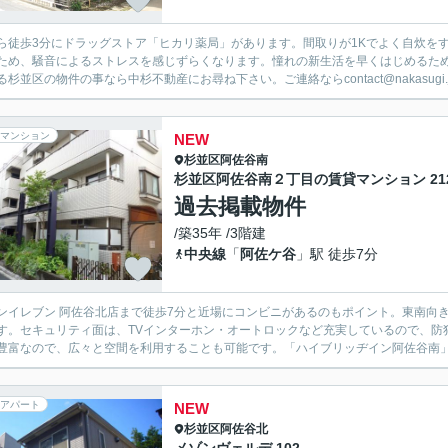
ら徒歩3分にドラッグストア「ヒカリ薬局」があります。間取りが1Kでよく自炊を
ため、騒音によるストレスを感じずらくなります。憧れの新生活を早くはじめるた
る杉並区の物件の事なら中杉不動産にお尋ね下さい。ご連絡ならcontact@nakasugi.
マンション
NEW
杉並区
阿佐谷南
杉並区阿佐谷南２丁目の賃貸マンション 21
過去掲載物件
/築35年 /3階建
中央線
「
阿佐ケ谷
」駅 徒歩7分
ンイレブン 阿佐谷北店まで徒歩7分と近場にコンビニがあるのもポイント。東南向
す。セキュリティ面は、TVインターホン・オートロックなど充実しているので、防
豊富なので、広々と空間を利用することも可能です。「ハイブリッヂイン阿佐谷南」の
アパート
NEW
杉並区
阿佐谷北