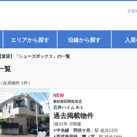
営業
エリアから探す
沿線から探す
入居
【賃貸】「シューズボックス」の一覧
一覧
（会員物件 1件）
ート
NEW
杉並区
阿佐谷北
石井ハイム A-1
過去掲載物件
/築32年 /2階建
中央線
「
阿佐ケ谷
」駅 徒歩12分
西武新宿線
「
鷺ノ宮
」駅 徒歩18分