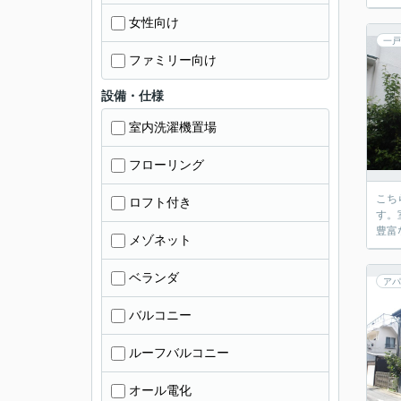
女性向け
一戸
ファミリー向け
設備・仕様
室内洗濯機置場
フローリング
こち
ロフト付き
す。
豊富
メゾネット
ベランダ
アパ
バルコニー
ルーフバルコニー
オール電化