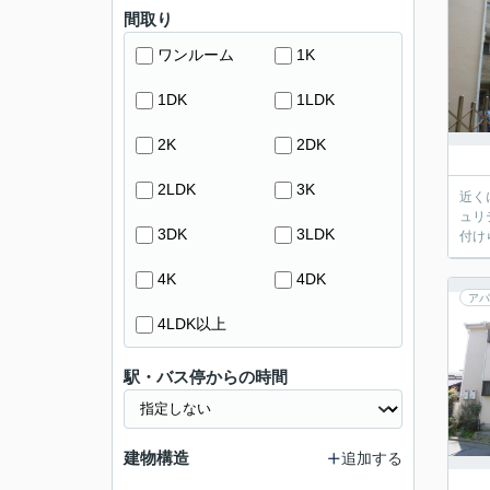
間取り
ワンルーム
1K
1DK
1LDK
2K
2DK
2LDK
3K
近く
ュリ
3DK
3LDK
付け
4K
4DK
アパ
4LDK以上
駅・バス停からの時間
建物構造
追加する