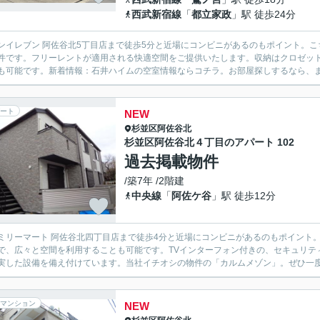
西武新宿線
「
都立家政
」駅 徒歩24分
ンイレブン 阿佐谷北5丁目店まで徒歩5分と近場にコンビニがあるのもポイント。
件です。フリーレントが適用される快適空間をご提供いたします。収納はクロゼッ
も可能です。新着情報：石井ハイムの空室情報ならコチラ。お部屋探しするなら、まずはconta
ート
NEW
杉並区
阿佐谷北
杉並区阿佐谷北４丁目のアパート 102
過去掲載物件
/築7年 /2階建
中央線
「
阿佐ケ谷
」駅 徒歩12分
ミリーマート 阿佐谷北四丁目店まで徒歩4分と近場にコンビニがあるのもポイント
で、広々と空間を利用することも可能です。TVインターフォン付きの、セキュリテ
実した設備を備え付けています。当社イチオシの物件の「カルムメゾン」。ぜひ一度ご
マンション
NEW