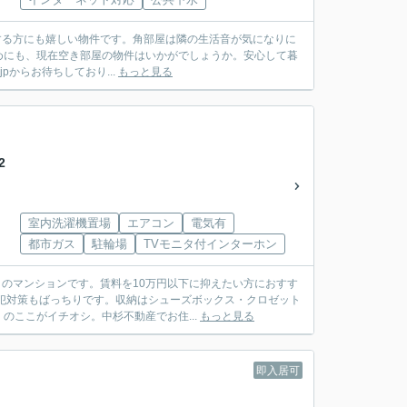
する方にも嬉しい物件です。角部屋は隣の生活音が気になりに
めにも、現在空き部屋の物件はいかがでしょうか。安心して暮
jpからお待ちしており...
もっと見る
2
室内洗濯機置場
エアコン
電気有
都市ガス
駐輪場
TVモニタ付インターホン
きのマンションです。賃料を10万円以下に抑えたい方におすす
犯対策もばっちりです。収納はシューズボックス・クロゼット
ここがイチオシ。中杉不動産でお住...
もっと見る
即入居可