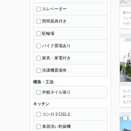
エレベーター
家か
くい
照明器具付き
らせ
駐輪場
賃貸
バイク置場あり
家具・家電付き
洗濯機置場有
構造・工法
セブ
外観タイル張り
めで
など
キッチン
コンロ２口以上
食器洗い乾燥機