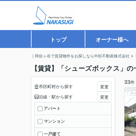
トップ
オーナー様へ
｜阿佐ヶ谷で賃貸物件をお探しなら中杉不動産株式会社
【賃貸】「シューズボックス」の
33
件
市区町村から探す
変更
アパ
沿線・駅から探す
変更
アパート
マンション
一戸建て