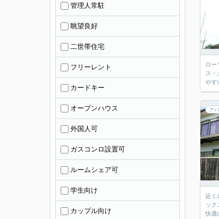
管理人常駐
眺望良好
二世帯住宅
ロー
フリーレント
ス・
やす
カードキー
オープンハウス
アパ
外国人可
ガスコンロ設置可
ルームシェア可
学生向け
近く
ック
カップル向け
快適