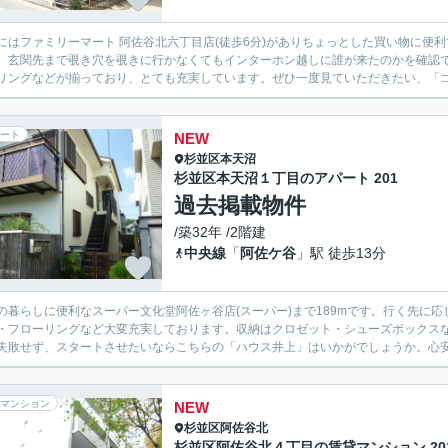
にはファミリーマート 阿佐谷北六丁目店(徒歩6分)がありちょっとした買い物に便
。玄関先まで覗き穴を覗きに行かなくてもインターホン越しに誰が来たのかを確認
リングなどが揃っており、とても充実しています。ぜひ一度見ていただきたい、「コー
ート
NEW
杉並区
本天沼
杉並区本天沼１丁目のアパート 201
過去掲載物件
/築32年 /2階建
中央線
「
阿佐ケ谷
」駅 徒歩13分
の暮らしに便利なスーパー文化堂阿佐ヶ谷店(スーパー)まで189mです。行く先に
・フローリングなど大変充実しております。収納はクロゼット・シューズボックス
失敗せず、スタートさせたいならこちらの「ハウス井上」はいかがでしょうか。心安ら
マンション
NEW
杉並区
阿佐谷北
杉並区阿佐谷北４丁目の賃貸マンション 20