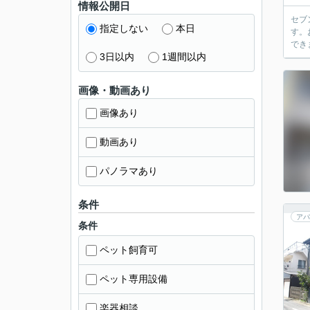
情報公開日
セブ
指定しない
本日
す。
でき
3日以内
1週間以内
画像・動画あり
画像あり
動画あり
パノラマあり
条件
アパ
条件
ペット飼育可
ペット専用設備
楽器相談