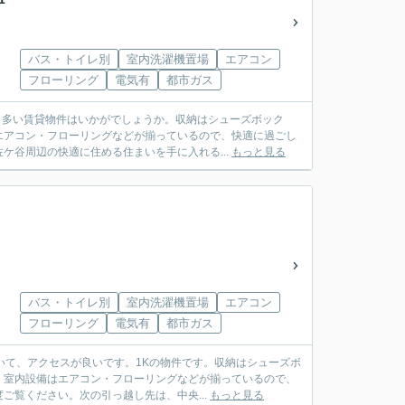
バス・トイレ別
室内洗濯機置場
エアコン
フローリング
電気有
都市ガス
も多い賃貸物件はいかがでしょうか。収納はシューズボック
エアコン・フローリングなどが揃っているので、快適に過ごし
ケ谷周辺の快適に住める住まいを手に入れる...
もっと見る
バス・トイレ別
室内洗濯機置場
エアコン
フローリング
電気有
都市ガス
いて、アクセスが良いです。1Kの物件です。収納はシューズボ
。室内設備はエアコン・フローリングなどが揃っているので、
覧ください。次の引っ越し先は、中央...
もっと見る