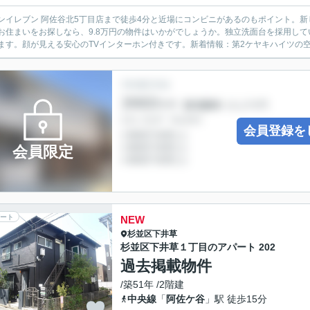
ンイレブン 阿佐谷北5丁目店まで徒歩4分と近場にコンビニがあるのもポイント。
お住まいをお探しなら、9.8万円の物件はいかがでしょうか。独立洗面台を採用し
ます。顔が見える安心のTVインターホン付きです。新着情報：第2ケヤキハイツの空
会員登録を
会員限定
ート
NEW
杉並区
下井草
杉並区下井草１丁目のアパート 202
過去掲載物件
/築51年 /2階建
中央線
「
阿佐ケ谷
」駅 徒歩15分