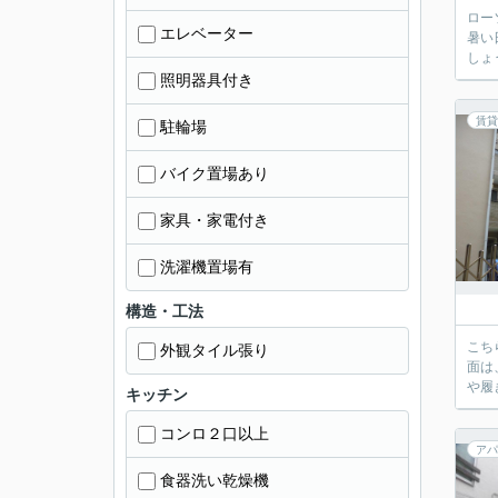
ロー
エレベーター
暑い
しょ
照明器具付き
賃貸
駐輪場
バイク置場あり
家具・家電付き
洗濯機置場有
構造・工法
こち
外観タイル張り
面は
や履
キッチン
コンロ２口以上
アパ
食器洗い乾燥機