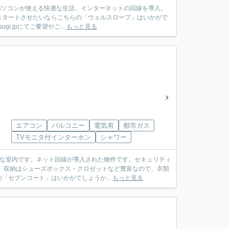
パソコンが使える快適な生活、インターネットの回線を導入。
スタートさせたいならこちらの「ウェルスロープ」はいかがで
i.jpにてご要望やご...
もっと見る
エアコン
バルコニー
電気有
都市ガス
TVモニタ付インターホン
シャワー
いな室内です。ネット回線が導入された物件です。セキュリティ
。収納はシューズボックス・クロゼットなど豊富なので、衣類
セブンコート」はいかがでしょうか...
もっと見る