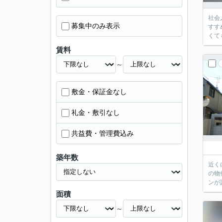
社会
募集中のみ表示
すす
くて
賃料
～
敷金・保証金なし
礼金・敷引なし
共益費・管理費込み
築年数
近く
の物
ンが
面積
～