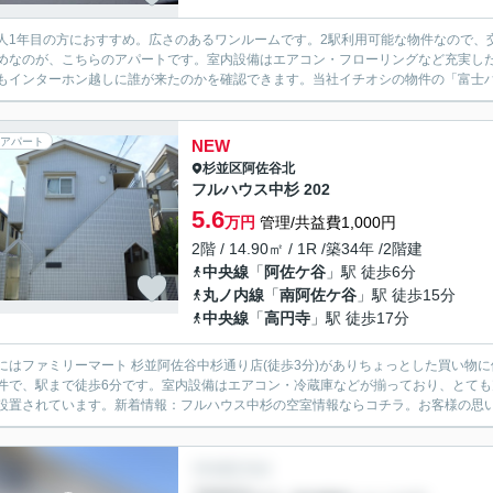
人1年目の方におすすめ。広さのあるワンルームです。2駅利用可能な物件なので、
めなのが、こちらのアパートです。室内設備はエアコン・フローリングなど充実し
もインターホン越しに誰が来たのかを確認できます。当社イチオシの物件の「富士ハ
アパート
NEW
杉並区
阿佐谷北
フルハウス中杉 202
5.6
万円
管理/共益費1,000円
2階 / 14.90㎡ / 1R /築34年 /2階建
中央線
「
阿佐ケ谷
」駅 徒歩6分
丸ノ内線
「
南阿佐ケ谷
」駅 徒歩15分
中央線
「
高円寺
」駅 徒歩17分
にはファミリーマート 杉並阿佐谷中杉通り店(徒歩3分)がありちょっとした買い物に
件で、駅まで徒歩6分です。室内設備はエアコン・冷蔵庫などが揃っており、とても
設置されています。新着情報：フルハウス中杉の空室情報ならコチラ。お客様の思い描