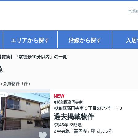
営業
エリアから探す
沿線から探す
入居
【賃貸】「駅徒歩10分以内」の一覧
覧
（会員物件 1件）
ート
NEW
杉並区
高円寺南
杉並区高円寺南３丁目のアパート 3
過去掲載物件
/築45年 /2階建
中央線
「
高円寺
」駅 徒歩5分