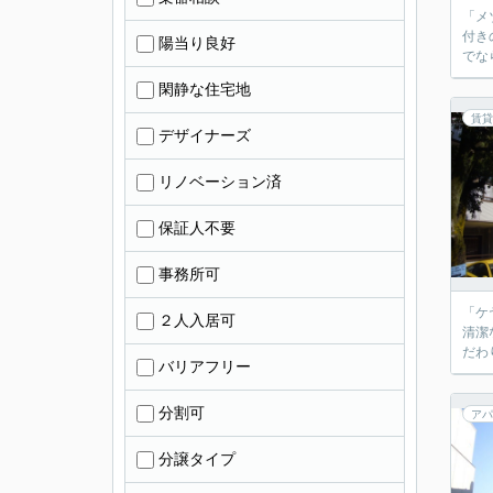
「メ
付き
陽当り良好
でな
閑静な住宅地
賃貸
デザイナーズ
リノベーション済
保証人不要
事務所可
「ケ
２人入居可
清潔
だわ
バリアフリー
分割可
アパ
分譲タイプ