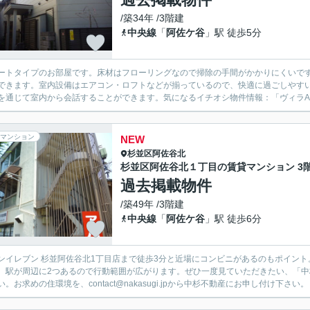
/築34年 /3階建
中央線
「
阿佐ケ谷
」駅 徒歩5分
ートタイプのお部屋です。床材はフローリングなので掃除の手間がかかりにくいで
できます。室内設備はエアコン・ロフトなどが揃っているので、快適に過ごしやす
を通じて室内から会話することができます。気になるイチオシ物件情報：「ヴィラA」
マンション
NEW
杉並区
阿佐谷北
杉並区阿佐谷北１丁目の賃貸マンション 3
過去掲載物件
/築49年 /3階建
中央線
「
阿佐ケ谷
」駅 徒歩6分
ンイレブン 杉並阿佐谷北1丁目店まで徒歩3分と近場にコンビニがあるのもポイン
。駅が周辺に2つあるので行動範囲が広がります。ぜひ一度見ていただきたい、「
い。お求めの住環境を、contact@nakasugi.jpから中杉不動産にお申し付け下さい。