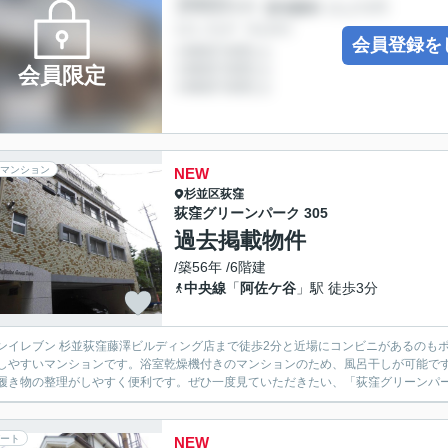
会員登録を
会員限定
マンション
NEW
杉並区
荻窪
荻窪グリーンパーク 305
過去掲載物件
/築56年 /6階建
中央線
「
阿佐ケ谷
」駅 徒歩3分
ンイレブン 杉並荻窪藤澤ビルディング店まで徒歩2分と近場にコンビニがあるのも
しやすいマンションです。浴室乾燥機付きのマンションのため、風呂干しが可能で
履き物の整理がしやすく便利です。ぜひ一度見ていただきたい、「荻窪グリーンパーク
ート
NEW