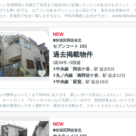
ソン 杉並阿佐ヶ谷南三丁目店まで徒歩4分と近場にコンビニがあるのもポイント。
日でも寒い日でも、エアコンのあるマンションなら安心です。新生活を失敗せず、
うか。杉並区で住まい探しをするなら、中杉不動産にお任せ下さい。contact@nakasug
マンション
NEW
杉並区
阿佐谷北
セブンコート 103
過去掲載物件
/築36年 /3階建
中央線
「
阿佐ケ谷
」駅 徒歩5分
丸ノ内線
「
南阿佐ケ谷
」駅 徒歩12分
中央線
「
荻窪
」駅 徒歩16分
らの物件はコンビニまで345mにあります。新しい日々を送るにふさわしい、きれ
、オートロック・TVインターホンなど充実しているので、防犯対策もばっちりです
き物の整理がしやすく便利です。新生活を失敗せず、スタートさせたいならこちらの「
ート
NEW
杉並区
阿佐谷北