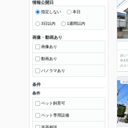
情報公開日
指定しない
本日
3日以内
1週間以内
画像・動画あり
画像あり
歩い
動画あり
年4
のス
パノラマあり
賃貸
条件
条件
ペット飼育可
ペット専用設備
楽器相談