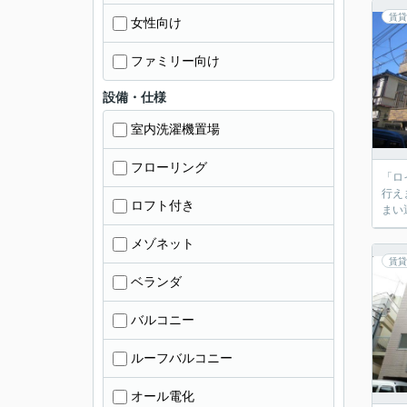
賃貸
女性向け
ファミリー向け
設備・仕様
室内洗濯機置場
フローリング
「ロ
行え
ロフト付き
まい
メゾネット
賃貸
ベランダ
バルコニー
ルーフバルコニー
オール電化