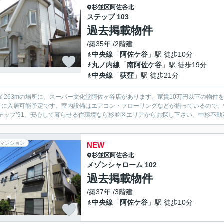
杉並区
阿佐谷北
ステップ 103
過去掲載物件
/築35年 /2階建
中央線
「
阿佐ケ谷
」駅 徒歩10分
丸ノ内線
「
南阿佐ケ谷
」駅 徒歩19分
中央線
「
荻窪
」駅 徒歩21分
て263mの場所に、スーパー文化堂阿佐ヶ谷店があります。家賃10万円以下の物件
月に入居可能予定です。室内設備はエアコン・フローリングなどが揃っているので
テップ’91。安心して暮らせる住環境なら杉並区エリアからお探し下さい。中杉不動産までの
マンション
NEW
杉並区
阿佐谷北
メゾンシャローム 102
過去掲載物件
/築37年 /3階建
中央線
「
阿佐ケ谷
」駅 徒歩10分