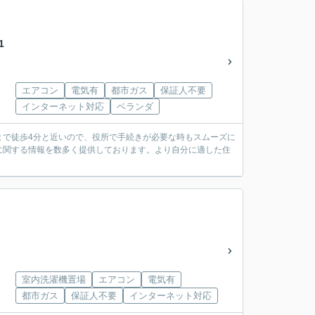
1
エアコン
電気有
都市ガス
保証人不要
インターネット対応
ベランダ
まで徒歩4分と近いので、役所で手続きが必要な時もスムーズに
に関する情報を数多く提供しております。より自分に適した住
室内洗濯機置場
エアコン
電気有
都市ガス
保証人不要
インターネット対応