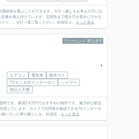
交通経路を選ぶことができます。今引っ越しをお考えの方にお
た設備を備え付けています。玄関先まで覗き穴を覗きに行かな
イツ」。ぜひ一度ご覧ください。杉並区エ...
もっと見る
フリーレント
即入居可
エアコン
電気有
都市ガス
TVモニタ付インターホン
シャワー
保証人不要
便利です。家賃5.6万円でおすすめの物件です。魅力的な駅近
充実しています。カメラで訪問者を確認できるTVインターホ
いていた夢の暮らしを。杉並区...
もっと見る