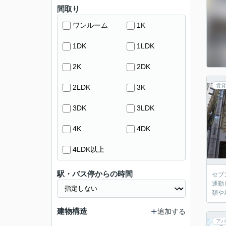
間取り
ワンルーム
1K
1DK
1LDK
2K
2DK
賃貸
2LDK
3K
3DK
3LDK
4K
4DK
4LDK以上
駅・バス停からの時間
セブ
通勤
類や
建物構造
追加する
アパ