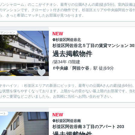
ゾンシャローム」のここがイチオシ。最寄りの公園Aさんの庭(徒歩5分)。室内設
のマンションです。クローゼット付きの物件です。杉並区エリアや中央線阿佐ケ谷
ら、きっと希望にマッチしたお部屋が見つかります。
マンション
NEW
杉並区
阿佐谷北
杉並区阿佐谷北５丁目の賃貸マンション 30
過去掲載物件
/築34年 /3階建
中央線
「
阿佐ケ谷
」駅 徒歩9分
ヤキハイツ」：杉並区エリアの新居にピッタリ。最寄りの公園Aさんの庭(徒歩6分
な状態を保ちやすくなっております。上階からの音がない最上階のお部屋です。当
りやご要望などございましたら、お気軽に当社へお問い合わせ下さい。
ート
NEW
杉並区
阿佐谷南
杉並区阿佐谷南３丁目のアパート 203
過去掲載物件