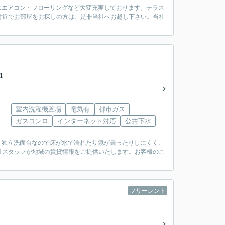
備はエアコン・フローリングなど大変充実しております。テラス
付近でお部屋をお探しの方は、是非当社へお越し下さい。当社
1
室内洗濯機置場
電気有
都市ガス
ガスコンロ
インターネット対応
公共下水
)。独立洗面台なので床が水で濡れたり鏡が曇ったりしにくく、
社スタッフが地域の賃貸情報をご提供いたします。お客様のこ
フリーレント