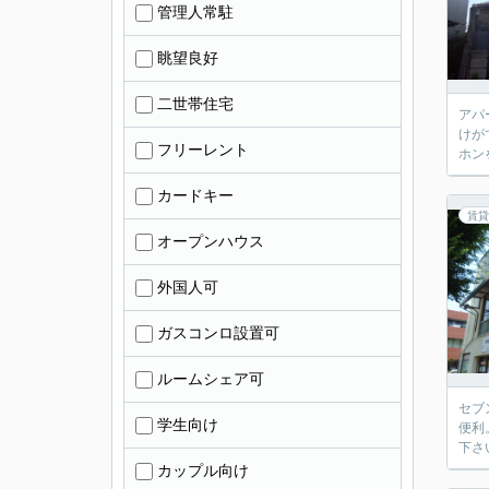
管理人常駐
眺望良好
二世帯住宅
アパ
けが
フリーレント
ホン
カードキー
賃貸
オープンハウス
外国人可
ガスコンロ設置可
ルームシェア可
セブ
学生向け
便利
下さ
カップル向け