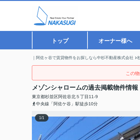
トップ
オーナー様へ
｜阿佐ヶ谷で賃貸物件をお探しなら中杉不動産株式会社
この物
メゾンシャロームの過去掲載物件情報
東京都
杉並区
阿佐谷北
５丁目11-9
中央線「阿佐ケ谷」駅徒歩10分
1
/
1