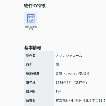
物件の特徴
室内洗濯機
置場
基本情報
物件名
メゾンシャローム
向き
南
種別/構造
賃貸マンション/鉄骨造
築年月
1988年9月（築37年）
総戸数
5戸
所在地
東京都
杉並区
阿佐谷北
５丁目11-9