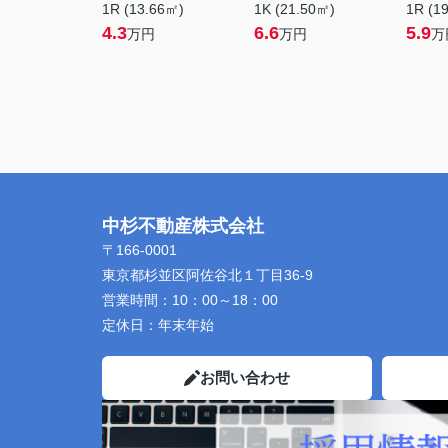
1R (13.66㎡)
1K (21.50㎡)
1R (1
4.3
6.6
5.9
万円
万円
万
中杉不動産株式会社
〒166-0001
東京都杉並区阿佐谷北１丁目36-9
営業時間：
10：00～18：00
定休日：
年末年始
お問い合わせ