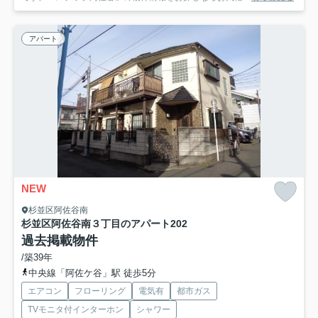
アパート
NEW
杉並区阿佐谷南
杉並区阿佐谷南３丁目のアパート
202
過去掲載物件
/築39年
中央線「阿佐ケ谷」駅 徒歩5分
エアコン
フローリング
電気有
都市ガス
TVモニタ付インターホン
シャワー