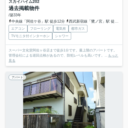
スカイハイム
202
過去掲載物件
/築33年
中央線「阿佐ケ谷」駅 徒歩12分
西武新宿線「鷺ノ宮」駅 徒歩19分
エアコン
フローリング
電気有
都市ガス
TVモニタ付インターホン
シャワー
スーパー文化堂阿佐ヶ谷店まで徒歩1分です。最上階のアパートです。
管理会社による巡回点検があるので、防犯レベルも高いです。...
もっと
見る
アパート