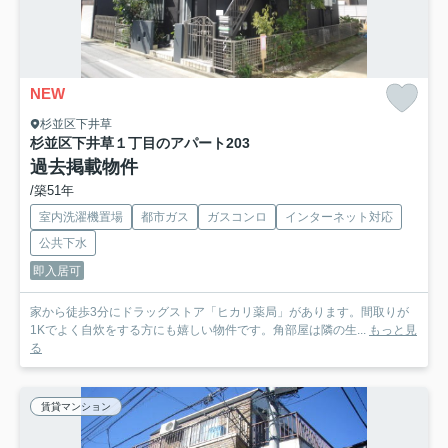
NEW
杉並区下井草
杉並区下井草１丁目のアパート
203
過去掲載物件
/築51年
室内洗濯機置場
都市ガス
ガスコンロ
インターネット対応
公共下水
即入居可
家から徒歩3分にドラッグストア「ヒカリ薬局」があります。間取りが
1Kでよく自炊をする方にも嬉しい物件です。角部屋は隣の生...
もっと見
る
賃貸マンション