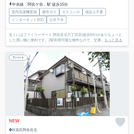
中央線「阿佐ケ谷」駅 徒歩15分
室内洗濯機置場
都市ガス
ガスコンロ
保証人不要
インターネット対応
公共下水
近くにはファミリーマート 阿佐谷北六丁目店(徒歩6分)がありちょっと
した買い物に便利です。2駅利用可能な物件なので、交通...
もっと見る
アパート
NEW
杉並区阿佐谷北