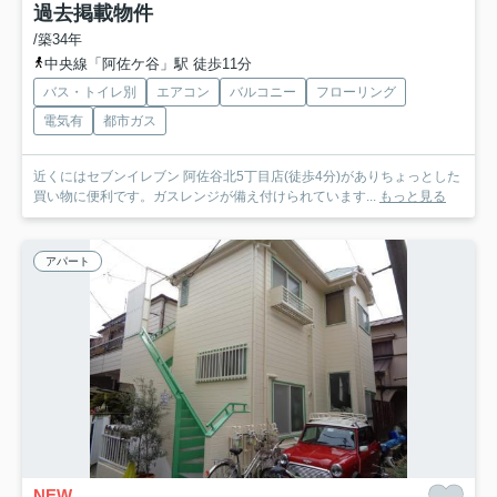
過去掲載物件
/築34年
中央線「阿佐ケ谷」駅 徒歩11分
バス・トイレ別
エアコン
バルコニー
フローリング
電気有
都市ガス
近くにはセブンイレブン 阿佐谷北5丁目店(徒歩4分)がありちょっとした
買い物に便利です。ガスレンジが備え付けられています...
もっと見る
アパート
NEW