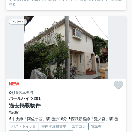
見る
アパート
NEW
杉並区本天沼
パールハイツ
201
過去掲載物件
/築36年
中央線「阿佐ケ谷」駅 徒歩16分
西武新宿線「鷺ノ宮」駅 徒歩17分
バス・トイレ別
室内洗濯機置場
エアコン
電気有