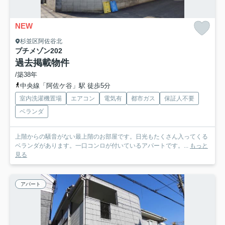
NEW
杉並区阿佐谷北
プチメゾン
202
過去掲載物件
/築38年
中央線「阿佐ケ谷」駅 徒歩5分
室内洗濯機置場
エアコン
電気有
都市ガス
保証人不要
ベランダ
上階からの騒音がない最上階のお部屋です。日光もたくさん入ってくる
ベランダがあります。一口コンロが付いているアパートです。...
もっと
見る
アパート