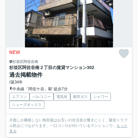
NEW
杉並区阿佐谷南
杉並区阿佐谷南２丁目の賃貸マンション
302
過去掲載物件
/築34年
中央線「阿佐ケ谷」駅 徒歩7分
エアコン
バルコニー
電気有
都市ガス
シャワー
シューズボックス
片面しか隣接しない角部屋はお互いの生活音が響きにくく、騒音トラブ
ル防止につながります。一口コンロが付いているマンションで...
もっと
見る