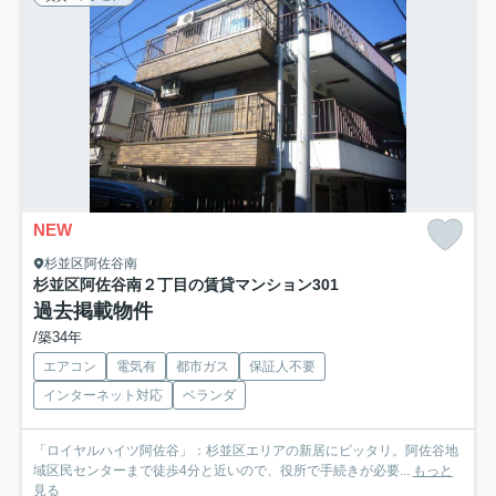
NEW
杉並区阿佐谷南
杉並区阿佐谷南２丁目の賃貸マンション
301
過去掲載物件
/築34年
エアコン
電気有
都市ガス
保証人不要
インターネット対応
ベランダ
「ロイヤルハイツ阿佐谷」：杉並区エリアの新居にピッタリ。阿佐谷地
域区民センターまで徒歩4分と近いので、役所で手続きが必要...
もっと
見る