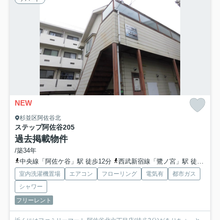
NEW
杉並区阿佐谷北
ステップ阿佐谷
205
過去掲載物件
/築34年
中央線「阿佐ケ谷」駅 徒歩12分
西武新宿線「鷺ノ宮」駅 徒歩18分
室内洗濯機置場
エアコン
フローリング
電気有
都市ガス
シャワー
フリーレント