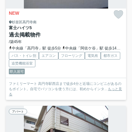
NEW
杉並区高円寺南
富士ハイツ
5
過去掲載物件
/築45年
中央線「高円寺」駅 徒歩5分
中央線「阿佐ケ谷」駅 徒歩14分
丸ノ
バス・トイレ別
エアコン
フローリング
電気有
都市ガス
追焚機能浴室
即入居可
ファミリーマート 高円寺駅西店まで徒歩4分と近場にコンビニがあるの
もポイント。自宅でパソコンを使う方には、初めからインタ...
もっと見
る
アパート