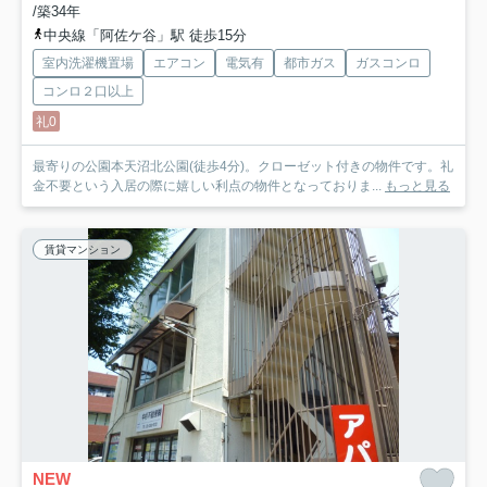
/築34年
中央線「阿佐ケ谷」駅 徒歩15分
室内洗濯機置場
エアコン
電気有
都市ガス
ガスコンロ
コンロ２口以上
礼0
最寄りの公園本天沼北公園(徒歩4分)。クローゼット付きの物件です。礼
金不要という入居の際に嬉しい利点の物件となっておりま...
もっと見る
賃貸マンション
NEW