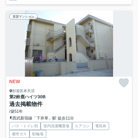
賃貸マンション
NEW
杉並区本天沼
第2鈴鹿ハイツ
30B
過去掲載物件
/築51年
西武新宿線「下井草」駅 徒歩11分
バス・トイレ別
室内洗濯機置場
エアコン
電気有
都市ガス
駐輪場