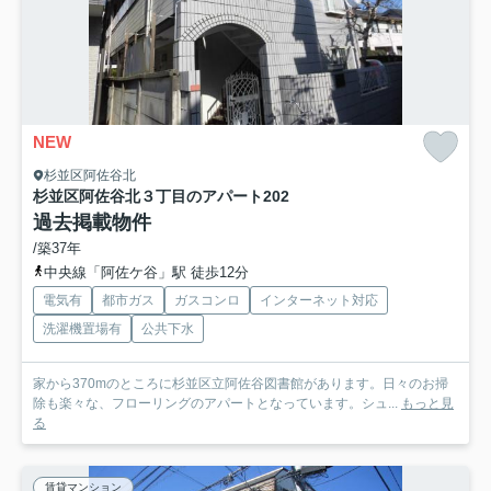
NEW
杉並区阿佐谷北
杉並区阿佐谷北３丁目のアパート
202
過去掲載物件
/築37年
中央線「阿佐ケ谷」駅 徒歩12分
電気有
都市ガス
ガスコンロ
インターネット対応
洗濯機置場有
公共下水
家から370mのところに杉並区立阿佐谷図書館があります。日々のお掃
除も楽々な、フローリングのアパートとなっています。シュ...
もっと見
る
賃貸マンション