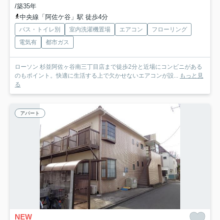
/築35年
中央線「阿佐ケ谷」駅 徒歩4分
バス・トイレ別
室内洗濯機置場
エアコン
フローリング
電気有
都市ガス
ローソン 杉並阿佐ヶ谷南三丁目店まで徒歩2分と近場にコンビニがある
のもポイント。快適に生活する上で欠かせないエアコンが設...
もっと見
る
アパート
NEW