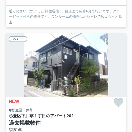
近くのまいばすけっと 阿佐谷南3丁目店まで徒歩6分で行けます。クロ
ーゼット付きの物件です。ワンルームの物件はオシャレで広...
もっと見
る
アパート
NEW
杉並区下井草
杉並区下井草１丁目のアパート
202
過去掲載物件
/築51年