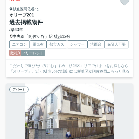
杉並区阿佐谷北
オリーブ
201
過去掲載物件
/築40年
中央線「阿佐ケ谷」駅 徒歩12分
エアコン
電気有
都市ガス
シャワー
洗面台
保証人不要
敷礼0
フリーレント
こだわりで選びたい方におすすめ。杉並区エリアで住まいをお探しなら
「オリーブ」。近く(徒歩5分の場所)には杉並区立阿佐谷図...
もっと見る
アパート