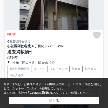
NEW
杉並区阿佐谷北
杉並区阿佐谷北４丁目のアパート
202
過去掲載物件
/築34年
中央線「阿佐ケ谷」駅 徒歩12分
室内洗濯機置場
エアコン
フローリング
電気有
都市ガス
保証人不要
当サイトでは、お客様の当サイト利用状況把握、サービス向上検討を目的と
ぜひ一度見ていただきたい、「ステップ阿佐谷」です。阿佐谷こぶし緑
して、クッキー（Cookie）を使用しています。
地まで徒歩6分と近いです。室内設備はエアコン・ロフトなど...
もっと
詳しくは、当社の
「Cookieの取扱いについて」
をご確認ください。
見る
閉じる