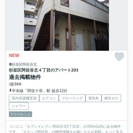
NEW
杉並区阿佐谷北
杉並区阿佐谷北４丁目のアパート
203
過去掲載物件
/築34年
中央線「阿佐ケ谷」駅 徒歩12分
室内洗濯機置場
エアコン
フローリング
電気有
都市ガス
シャワー
フリーレント
コンビニ「セブンイレブン 阿佐谷北5丁目店」が350m以内にある物件
です。「ステップ阿佐谷」の物件情報をお探しならお気軽...
もっと見る