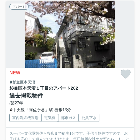
アパート
NEW
杉並区本天沼
杉並区本天沼１丁目のアパート
202
過去掲載物件
/築27年
中央線「阿佐ケ谷」駅 徒歩13分
室内洗濯機置場
電気有
都市ガス
公共下水
スーパー文化堂阿佐ヶ谷店まで徒歩1分です。子供可物件ですので、お
子様も安心して遊んでいただけます。毎日綺麗な眺めが窓から...
もっと