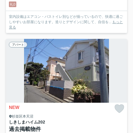
礼0
室内設備はエアコン・バストイレ別などが揃っているので、快適に過ご
しやすいお部屋になります。造りとデザインに関して、自信を...
もっと
見る
アパート
NEW
杉並区本天沼
しきしまハイム
202
過去掲載物件