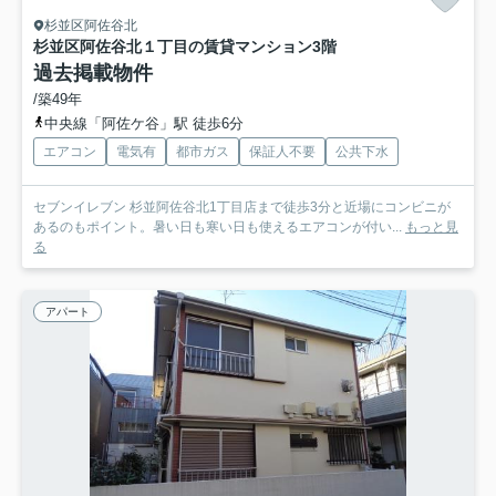
杉並区阿佐谷北
杉並区阿佐谷北１丁目の賃貸マンション
3階
過去掲載物件
/築49年
中央線「阿佐ケ谷」駅 徒歩6分
エアコン
電気有
都市ガス
保証人不要
公共下水
セブンイレブン 杉並阿佐谷北1丁目店まで徒歩3分と近場にコンビニが
あるのもポイント。暑い日も寒い日も使えるエアコンが付い...
もっと見
る
アパート