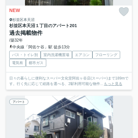
NEW
杉並区本天沼
杉並区本天沼１丁目のアパート
201
過去掲載物件
/築32年
中央線「阿佐ケ谷」駅 徒歩13分
バス・トイレ別
室内洗濯機置場
エアコン
フローリング
電気有
都市ガス
日々の暮らしに便利なスーパー文化堂阿佐ヶ谷店(スーパー)まで189mで
す。行く先に応じて経路を選べる、2駅利用可能な物件...
もっと見る
アパート