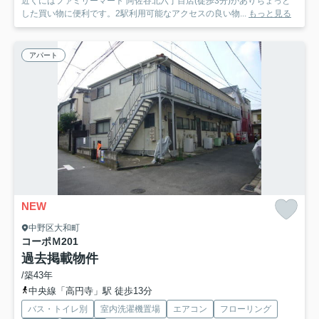
近くにはファミリーマート 阿佐谷北六丁目店(徒歩3分)がありちょっと
した買い物に便利です。2駅利用可能なアクセスの良い物...
もっと見る
アパート
NEW
中野区大和町
コーポＭ
201
過去掲載物件
/築43年
中央線「高円寺」駅 徒歩13分
バス・トイレ別
室内洗濯機置場
エアコン
フローリング