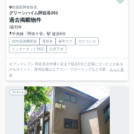
杉並区阿佐谷北
グリーンハイム阿佐谷
202
過去掲載物件
/築33年
中央線「阿佐ケ谷」駅 徒歩6分
室内洗濯機置場
電気有
都市ガス
ガスコンロ
インターネット対応
公共下水
セブンイレブン 阿佐谷北仲通り店まで徒歩5分と近場にコンビニがある
のもポイント。室内設備はエアコン・フローリングなど大変...
もっと見
る
アパート