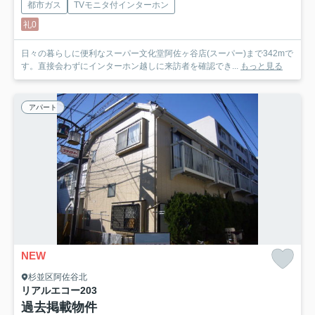
都市ガス
TVモニタ付インターホン
礼0
日々の暮らしに便利なスーパー文化堂阿佐ヶ谷店(スーパー)まで342mで
す。直接会わずにインターホン越しに来訪者を確認でき...
もっと見る
アパート
NEW
杉並区阿佐谷北
リアルエコー
203
過去掲載物件