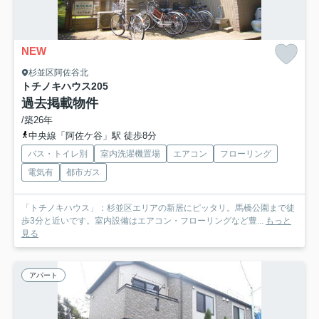
NEW
杉並区阿佐谷北
トチノキハウス
205
過去掲載物件
/築26年
中央線「阿佐ケ谷」駅 徒歩8分
バス・トイレ別
室内洗濯機置場
エアコン
フローリング
電気有
都市ガス
「トチノキハウス」：杉並区エリアの新居にピッタリ。馬橋公園まで徒
歩3分と近いです。室内設備はエアコン・フローリングなど豊...
もっと
見る
アパート