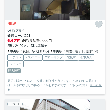
NEW
杉並区天沼
倉茂コーポ
201
6.6
万円
管理/共益費2,000円
2階 / 24.90㎡ / 1DK /築40年
中央線「荻窪」駅 徒歩12分
中央線「阿佐ケ谷」駅 徒歩15分
西武
エアコン
バルコニー
フローリング
電気有
都市ガス
シャワー
即入居可
周辺に駅が二つあり、交通の利便性が高いです。初めての1人暮らしに
は、広さにゆとりのある1DKがおすすめです。こちらのお部...
もっと見
る
アパート