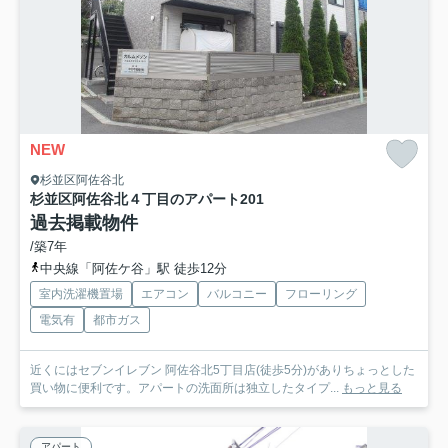
NEW
杉並区阿佐谷北
杉並区阿佐谷北４丁目のアパート
201
過去掲載物件
/築7年
中央線「阿佐ケ谷」駅 徒歩12分
室内洗濯機置場
エアコン
バルコニー
フローリング
電気有
都市ガス
近くにはセブンイレブン 阿佐谷北5丁目店(徒歩5分)がありちょっとした
買い物に便利です。アパートの洗面所は独立したタイプ...
もっと見る
アパート