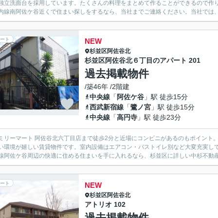
独立洗面台を採用しています。たくさんの料理をまとめて作ることができるので作
内線南阿佐ケ谷近くで住まい探しをするなら、当社までご連絡ください。当社では、
ート
NEW
杉並区
阿佐谷北
杉並区阿佐谷北６丁目のアパート 201
過去掲載物件
/築46年 /2階建
中央線
「
阿佐ケ谷
」駅 徒歩15分
西武新宿線
「
鷺ノ宮
」駅 徒歩15分
中央線
「
高円寺
」駅 徒歩23分
ミリーマート 阿佐谷北六丁目店まで徒歩2分と近場にコンビニがあるのもポイント
い環境が嬉しい賃貸物件です。室内設備はエアコン・バストイレ別など大変充実し
線阿佐ケ谷周辺の快適に住める住まいを手に入れるなら、杉並区に詳しい中杉不動産にお任せを
ート
NEW
杉並区
阿佐谷北
アトリオ 102
過去掲載物件