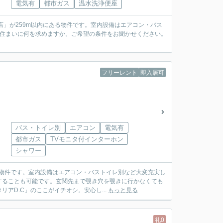
電気有
都市ガス
温水洗浄便座
店」が259m以内にある物件です。室内設備はエアコン・バス
は住まいに何を求めますか。ご希望の条件をお聞かせください。
フリーレント
即入居可
バス・トイレ別
エアコン
電気有
都市ガス
TVモニタ付インターホン
シャワー
な物件です。室内設備はエアコン・バストイレ別など大変充実し
することも可能です。玄関先まで覗き穴を覗きに行かなくても
アD.C」のここがイチオシ。安心し...
もっと見る
礼0