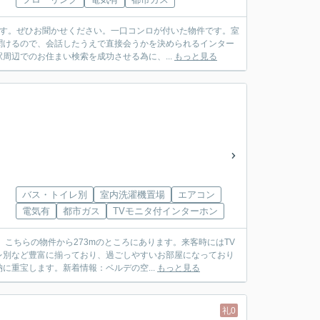
ます。ぜひお聞かせください。一口コンロが付いた物件です。室
聞けるので、会話したうえで直接会うかを決められるインター
周辺でのお住まい検索を成功させる為に、...
もっと見る
バス・トイレ別
室内洗濯機置場
エアコン
電気有
都市ガス
TVモニタ付インターホン
こちらの物件から273mのところにあります。来客時にはTV
レ別など豊富に揃っており、過ごしやすいお部屋になっており
重宝します。新着情報：ベルデの空...
もっと見る
礼0