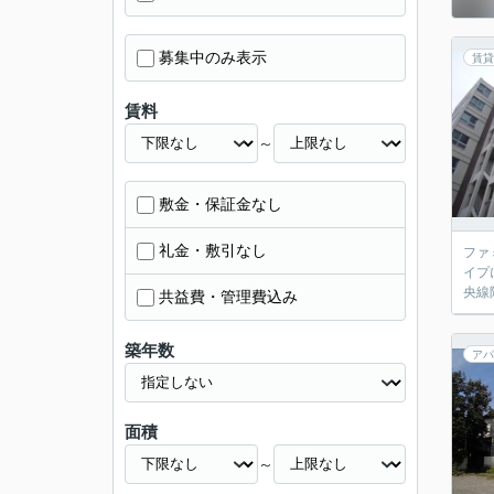
募集中のみ表示
賃貸
賃料
～
敷金・保証金なし
礼金・敷引なし
ファ
イプ
央線
共益費・管理費込み
築年数
アパ
面積
～