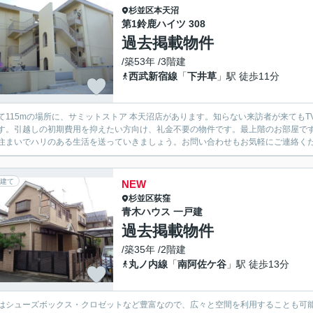
杉並区
本天沼
第1鈴鹿ハイツ 308
過去掲載物件
/築53年 /3階建
西武新宿線
「
下井草
」駅 徒歩11分
て115mの場所に、サミットストア 本天沼店があります。知らない来訪者が来ても
す。引越しの初期費用を抑えたい方向け、礼金不要の物件です。最上階のお部屋で
住まいでハリのある生活を送っていきましょう。お問い合わせもお気軽にご連絡く
建て
NEW
杉並区
荻窪
青木ハウス 一戸建
過去掲載物件
/築35年 /2階建
丸ノ内線
「
南阿佐ケ谷
」駅 徒歩13分
はシューズボックス・クロゼットなど豊富なので、広々と空間を利用することも可