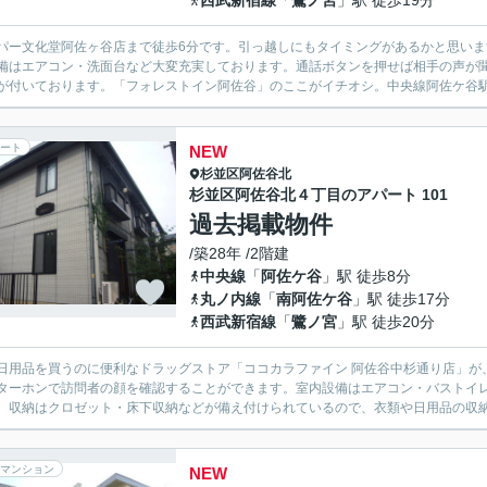
西武新宿線
「
鷺ノ宮
」駅 徒歩19分
パー文化堂阿佐ヶ谷店まで徒歩6分です。引っ越しにもタイミングがあるかと思い
備はエアコン・洗面台など大変充実しております。通話ボタンを押せば相手の声が
が付いております。「フォレストイン阿佐谷」のここがイチオシ。中央線阿佐ケ谷駅
ート
NEW
杉並区
阿佐谷北
杉並区阿佐谷北４丁目のアパート 101
過去掲載物件
/築28年 /2階建
中央線
「
阿佐ケ谷
」駅 徒歩8分
丸ノ内線
「
南阿佐ケ谷
」駅 徒歩17分
西武新宿線
「
鷺ノ宮
」駅 徒歩20分
日用品を買うのに便利なドラッグストア「ココカラファイン 阿佐谷中杉通り店」が、
ターホンで訪問者の顔を確認することができます。室内設備はエアコン・バストイ
。収納はクロゼット・床下収納などが備え付けられているので、衣類や日用品の収納に
マンション
NEW