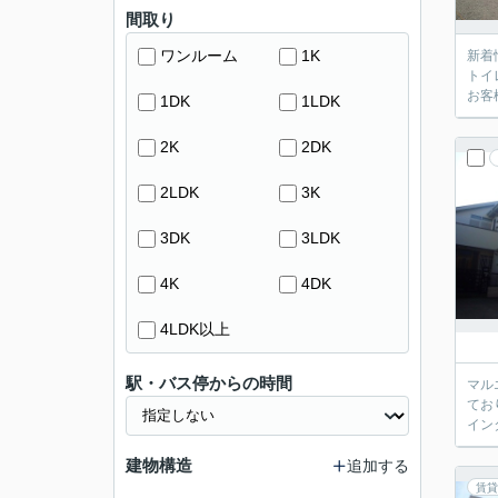
間取り
ワンルーム
1K
新着
トイ
お客
1DK
1LDK
2K
2DK
2LDK
3K
3DK
3LDK
4K
4DK
4LDK以上
駅・バス停からの時間
マル
てお
イン
建物構造
追加する
賃貸