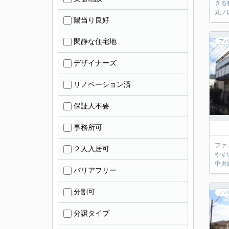
きる
丸ノ
陽当り良好
閑静な住宅地
アパ
デザイナーズ
リノベーション済
保証人不要
事務所可
ファ
２人入居可
やす
中央
バリアフリー
分割可
アパ
分譲タイプ