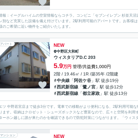
情報：イーグルハイムの空室情報ならコチラ。コンビニ「セブンイレブン 杉並天沼
レ別など充実した設備を備え付けています。2駅利用可能のアパートです。お客様
様のご希望に近い物件をご紹介いたします。
アパート
NEW
中野区
大和町
ウィスタリアD.C 203
5.9
万円
管理/共益費1,000円
2階 / 19.46㎡ / 1R /築35年 /2階建
中央線
「
阿佐ケ谷
」駅 徒歩19分
西武新宿線
「
鷺ノ宮
」駅 徒歩12分
西武新宿線
「
都立家政
」駅 徒歩13分
エツ 中野若宮店まで徒歩3分です。電車での移動がより便利になる、2駅利用可能
ります。収納はクロゼット・シューズボックスなど豊富なので、広々と空間を利用
ターホン越しに誰が来たのかを確認できるので防犯対策につながります。「ウィスタリ
マンション
NEW