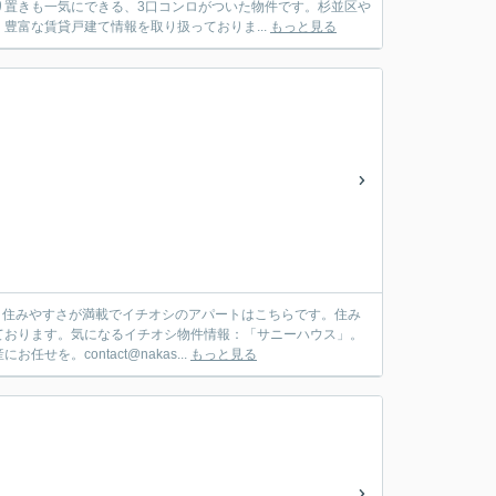
り置きも一気にできる、3口コンロがついた物件です。杉並区や
豊富な賃貸戸建て情報を取り扱っておりま...
もっと見る
。住みやすさが満載でイチオシのアパートはこちらです。住み
ております。気になるイチオシ物件情報：「サニーハウス」。
。contact@nakas...
もっと見る