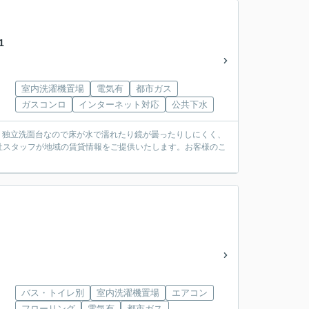
1
室内洗濯機置場
電気有
都市ガス
ガスコンロ
インターネット対応
公共下水
)。独立洗面台なので床が水で濡れたり鏡が曇ったりしにくく、
社スタッフが地域の賃貸情報をご提供いたします。お客様のこ
バス・トイレ別
室内洗濯機置場
エアコン
フローリング
電気有
都市ガス