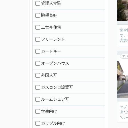
管理人常駐
眺望良好
二世帯住宅
薬や
す。
フリーレント
充実
カードキー
アパ
オープンハウス
外国人可
ガスコンロ設置可
ルームシェア可
セブ
学生向け
来た
てい
カップル向け