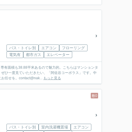
バス・トイレ別
エアコン
フローリング
電気有
都市ガス
エレベーター
専有面積も38.88平米あるので魅力的。こちらはマンションタ
。ぜひ一度見ていただきたい、「阿佐谷コーポラス」です。中
contact@nak...
もっと見る
敷0
バス・トイレ別
室内洗濯機置場
エアコン