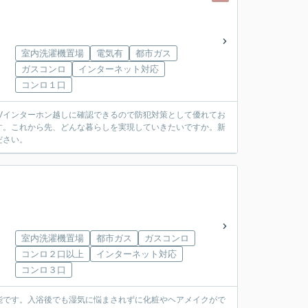
室内洗濯機置場
電気有
都市ガス
ガスコンロ
インターネット対応
コンロ１口
TVインターホン越しに確認できるので防犯対策として優れてお
す。これから先、どんな暮らしを実現していきたいですか。新
ださい。
室内洗濯機置場
都市ガス
ガスコンロ
コンロ２口以上
インターネット対応
コンロ３口
能です。入浴後でも湿気に悩まされずに化粧やヘアメイクがで