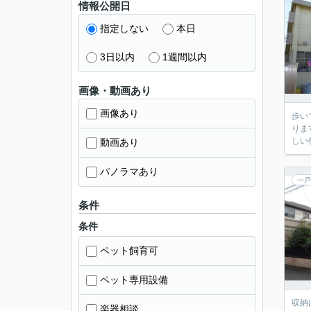
情報公開日
指定しない
本日
3日以内
1週間以内
画像・動画あり
画像あり
歩い
りま
しい
動画あり
パノラマあり
一戸
条件
条件
ペット飼育可
ペット専用設備
収納
楽器相談