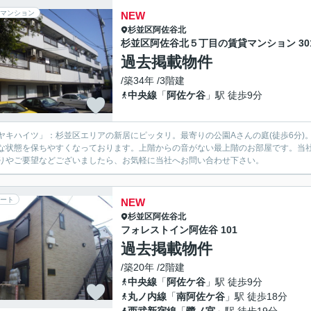
マンション
NEW
杉並区
阿佐谷北
杉並区阿佐谷北５丁目の賃貸マンション 30
過去掲載物件
/築34年 /3階建
中央線
「
阿佐ケ谷
」駅 徒歩9分
ヤキハイツ」：杉並区エリアの新居にピッタリ。最寄りの公園Aさんの庭(徒歩6分
な状態を保ちやすくなっております。上階からの音がない最上階のお部屋です。当
りやご要望などございましたら、お気軽に当社へお問い合わせ下さい。
ート
NEW
杉並区
阿佐谷北
フォレストイン阿佐谷 101
過去掲載物件
/築20年 /2階建
中央線
「
阿佐ケ谷
」駅 徒歩9分
丸ノ内線
「
南阿佐ケ谷
」駅 徒歩18分