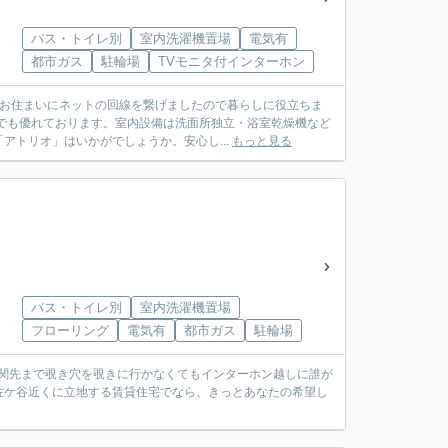
バス・トイレ別
室内洗濯機置場
電気有
都市ガス
駐輪場
TVモニタ付インターホン
。お住まいにネットの回線を繋げましたので暮らしに役立ちま
でも優れております。室内設備は洗面所独立・浴室乾燥機など
トリオ」はいかがでしょうか。安心し...
もっと見る
バス・トイレ別
室内洗濯機置場
フローリング
電気有
都市ガス
駐輪場
玄関先まで覗き穴を覗きに行かなくてもインターホン越しに誰が
阿佐ケ谷近くに立地する賃貸住宅でなら、きっとあなたの希望し