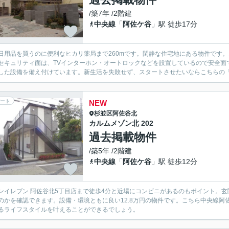
/築7年 /2階建
中央線
「
阿佐ケ谷
」駅 徒歩17分
日用品を買うのに便利なヒカリ薬局まで260mです。閑静な住宅地にある物件です
セキュリティ面は、TVインターホン・オートロックなどを設置しているので安全面
した設備を備え付けています。新生活を失敗せず、スタートさせたいならこちらの「ア
ート
NEW
杉並区
阿佐谷北
カルムメゾン北 202
過去掲載物件
/築5年 /2階建
中央線
「
阿佐ケ谷
」駅 徒歩12分
ンイレブン 阿佐谷北5丁目店まで徒歩4分と近場にコンビニがあるのもポイント。
のかを確認できます。設備・環境ともに良い12.8万円の物件です。こちら中央線
るライフスタイルを叶えることができるでしょう。