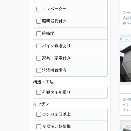
エレベーター
スー
内設
照明器具付き
ホン
駐輪場
アパ
バイク置場あり
家具・家電付き
洗濯機置場有
構造・工法
外観タイル張り
薬や
キッチン
イン
ます
コンロ２口以上
食器洗い乾燥機
賃貸