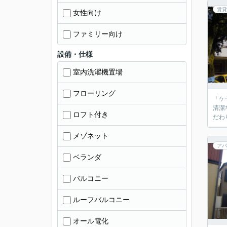
賃貸
女性向け
ファミリー向け
設備・仕様
室内洗濯機置場
フローリング
「ケ
清潔
ロフト付き
だわ
メゾネット
アパ
ベランダ
バルコニー
ルーフバルコニー
オール電化