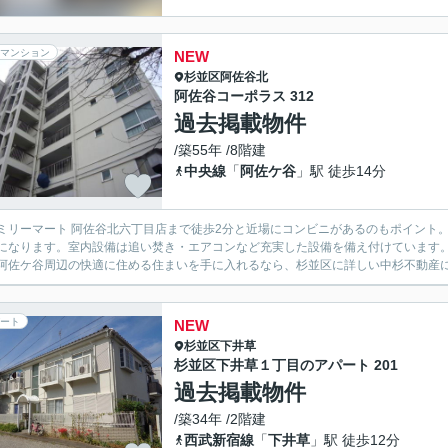
マンション
NEW
杉並区
阿佐谷北
阿佐谷コーポラス 312
過去掲載物件
/築55年 /8階建
中央線
「
阿佐ケ谷
」駅 徒歩14分
ミリーマート 阿佐谷北六丁目店まで徒歩2分と近場にコンビニがあるのもポイント。
になります。室内設備は追い焚き・エアコンなど充実した設備を備え付けています
阿佐ケ谷周辺の快適に住める住まいを手に入れるなら、杉並区に詳しい中杉不動産にお任せを。
ート
NEW
杉並区
下井草
杉並区下井草１丁目のアパート 201
過去掲載物件
/築34年 /2階建
西武新宿線
「
下井草
」駅 徒歩12分