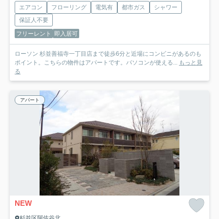
エアコン
フローリング
電気有
都市ガス
シャワー
保証人不要
フリーレント
即入居可
ローソン 杉並善福寺一丁目店まで徒歩6分と近場にコンビニがあるのも
ポイント。こちらの物件はアパートです。パソコンが使える...
もっと見
る
アパート
NEW
杉並区阿佐谷北