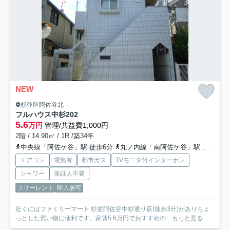
NEW
杉並区阿佐谷北
フルハウス中杉
202
5.6
万円
管理/共益費1,000円
2階 / 14.90㎡ / 1R /築34年
中央線「阿佐ケ谷」駅 徒歩6分
丸ノ内線「南阿佐ケ谷」駅 徒歩15分
エアコン
電気有
都市ガス
TVモニタ付インターホン
シャワー
保証人不要
フリーレント
即入居可
近くにはファミリーマート 杉並阿佐谷中杉通り店(徒歩3分)がありちょ
っとした買い物に便利です。家賃5.6万円でおすすめの...
もっと見る