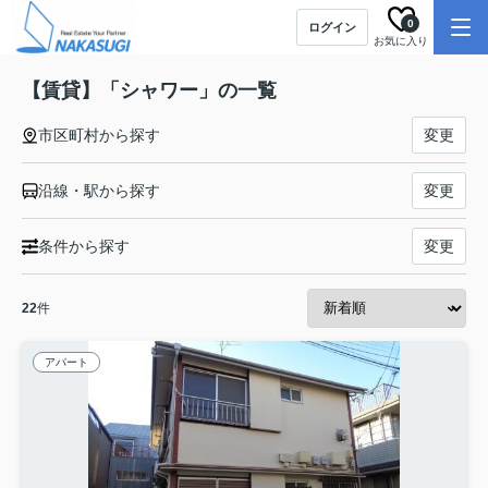
0
ログイン
お気に入り
【賃貸】「シャワー」の一覧
市区町村から探す
変更
沿線・駅から探す
変更
条件から探す
変更
22
件
アパート