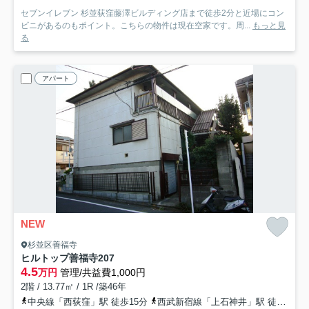
セブンイレブン 杉並荻窪藤澤ビルディング店まで徒歩2分と近場にコン
ビニがあるのもポイント。こちらの物件は現在空家です。周...
もっと見
る
アパート
NEW
杉並区善福寺
ヒルトップ善福寺
207
4.5
万円
管理/共益費1,000円
2階 / 13.77㎡ / 1R /築46年
中央線「西荻窪」駅 徒歩15分
西武新宿線「上石神井」駅 徒歩21分