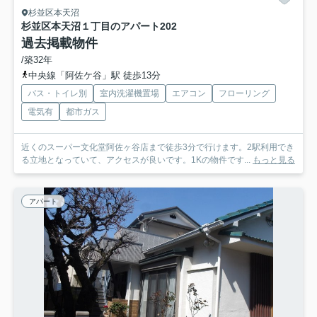
杉並区本天沼
杉並区本天沼１丁目のアパート
202
過去掲載物件
/築32年
中央線「阿佐ケ谷」駅 徒歩13分
バス・トイレ別
室内洗濯機置場
エアコン
フローリング
電気有
都市ガス
近くのスーパー文化堂阿佐ヶ谷店まで徒歩3分で行けます。2駅利用でき
る立地となっていて、アクセスが良いです。1Kの物件です...
もっと見る
アパート