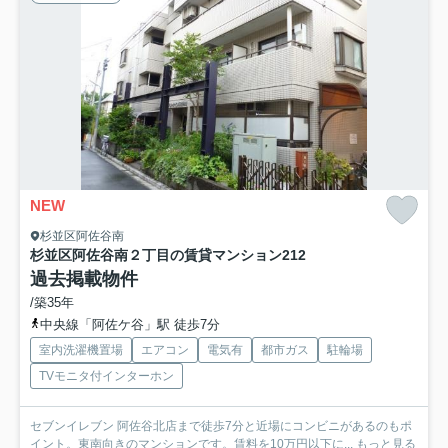
NEW
杉並区阿佐谷南
杉並区阿佐谷南２丁目の賃貸マンション
212
過去掲載物件
/築35年
中央線「阿佐ケ谷」駅 徒歩7分
室内洗濯機置場
エアコン
電気有
都市ガス
駐輪場
TVモニタ付インターホン
セブンイレブン 阿佐谷北店まで徒歩7分と近場にコンビニがあるのもポ
イント。東南向きのマンションです。賃料を10万円以下に...
もっと見る