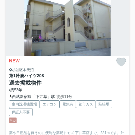
NEW
杉並区本天沼
第1鈴鹿ハイツ
208
過去掲載物件
/築53年
西武新宿線「下井草」駅 徒歩11分
室内洗濯機置場
エアコン
電気有
都市ガス
駐輪場
保証人不要
礼0
薬や日用品を買うのに便利な薬局トモズ 下井草店まで、281mです。外