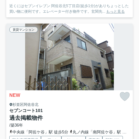
近くにはセブンイレブン 阿佐谷北5丁目店(徒歩1分)がありちょっとした
買い物に便利です。エレベーター付き物件です。玄関先...
もっと見る
賃貸マンション
NEW
杉並区阿佐谷北
セブンコート
101
過去掲載物件
/築36年
中央線「阿佐ケ谷」駅 徒歩5分
丸ノ内線「南阿佐ケ谷」駅 徒歩12分