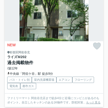
NEW
杉並区阿佐谷北
ライズＭ
202
過去掲載物件
/築12年
中央線「阿佐ケ谷」駅 徒歩9分
バス・トイレ別
室内洗濯機置場
エアコン
フローリング
電気有
都市ガス
ファミリーマート 阿佐谷北店まで徒歩4分と近場にコンビニがあるのも
ポイント。自立したキッチンのある1K物件です。防犯対策...
もっと見る