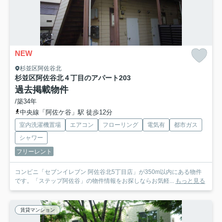
NEW
杉並区阿佐谷北
杉並区阿佐谷北４丁目のアパート
203
過去掲載物件
/築34年
中央線「阿佐ケ谷」駅 徒歩12分
室内洗濯機置場
エアコン
フローリング
電気有
都市ガス
シャワー
フリーレント
コンビニ「セブンイレブン 阿佐谷北5丁目店」が350m以内にある物件
です。「ステップ阿佐谷」の物件情報をお探しならお気軽...
もっと見る
賃貸マンション