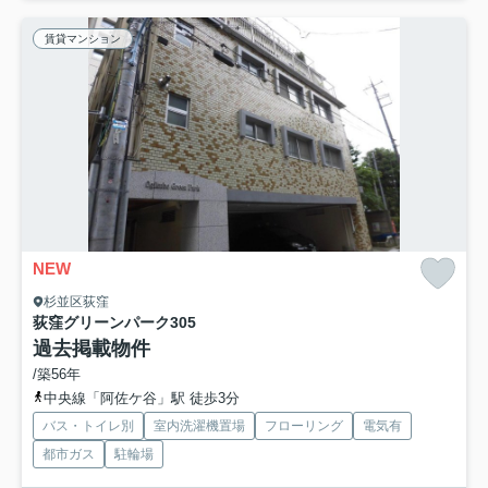
賃貸マンション
NEW
杉並区荻窪
荻窪グリーンパーク
305
過去掲載物件
/築56年
中央線「阿佐ケ谷」駅 徒歩3分
バス・トイレ別
室内洗濯機置場
フローリング
電気有
都市ガス
駐輪場