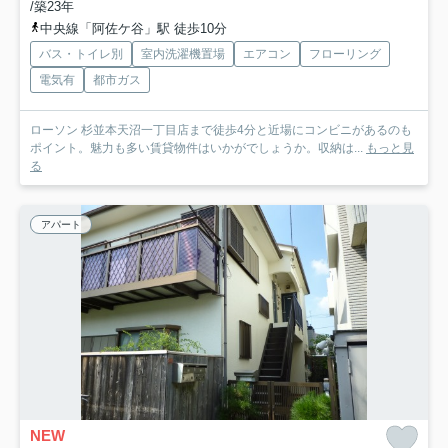
/築23年
中央線「阿佐ケ谷」駅 徒歩10分
バス・トイレ別
室内洗濯機置場
エアコン
フローリング
電気有
都市ガス
ローソン 杉並本天沼一丁目店まで徒歩4分と近場にコンビニがあるのも
ポイント。魅力も多い賃貸物件はいかがでしょうか。収納は...
もっと見
る
アパート
NEW