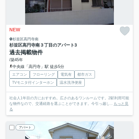
NEW
杉並区高円寺南
杉並区高円寺南３丁目のアパート
3
過去掲載物件
/築45年
中央線「高円寺」駅 徒歩5分
エアコン
フローリング
電気有
都市ガス
TVモニタ付インターホン
温水洗浄便座
社会人1年目の方におすすめ。広さのあるワンルームです。2駅利用可能
な物件なので、交通経路を選ぶことができます。今引っ越し...
もっと見
る
アパート