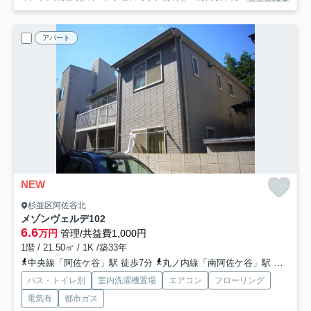
アパート
NEW
杉並区阿佐谷北
メゾンヴェルデ
102
6.6
万円
管理/共益費1,000円
1階 / 21.50㎡ / 1K /築33年
中央線「阿佐ケ谷」駅 徒歩7分
丸ノ内線「南阿佐ケ谷」駅 徒歩14分
バス・トイレ別
室内洗濯機置場
エアコン
フローリング
電気有
都市ガス