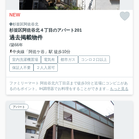
NEW
杉並区阿佐谷北
杉並区阿佐谷北４丁目のアパート
201
過去掲載物件
/築66年
中央線「阿佐ケ谷」駅 徒歩10分
室内洗濯機置場
電気有
都市ガス
コンロ２口以上
保証人不要
２人入居可
ファミリーマート 阿佐谷北六丁目店まで徒歩3分と近場にコンビニがあ
るのもポイント。IH調理器でお料理をすることができます...
もっと見る
アパート