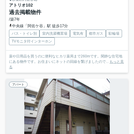
アトリオ
102
過去掲載物件
/築7年
中央線「阿佐ケ谷」駅 徒歩17分
バス・トイレ別
室内洗濯機置場
電気有
都市ガス
駐輪場
TVモニタ付インターホン
薬や日用品を買うのに便利なヒカリ薬局まで260mです。閑静な住宅地
にある物件です。お住まいにネットの回線を繋げましたので...
もっと見
る
アパート