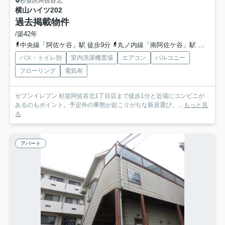
杉並区阿佐谷北
横山ハイツ
202
過去掲載物件
/築42年
中央線「阿佐ケ谷」駅 徒歩9分
丸ノ内線「南阿佐ケ谷」駅 徒歩17分
バス・トイレ別
室内洗濯機置場
エアコン
バルコニー
フローリング
電気有
セブンイレブン 杉並阿佐谷北1丁目店まで徒歩1分と近場にコンビニが
あるのもポイント。予定外の事態が起こりがちな新居選び、...
もっと見
る
アパート