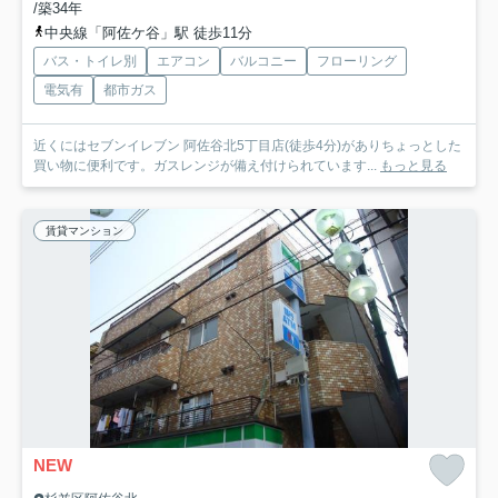
/築34年
中央線「阿佐ケ谷」駅 徒歩11分
バス・トイレ別
エアコン
バルコニー
フローリング
電気有
都市ガス
近くにはセブンイレブン 阿佐谷北5丁目店(徒歩4分)がありちょっとした
買い物に便利です。ガスレンジが備え付けられています...
もっと見る
賃貸マンション
NEW