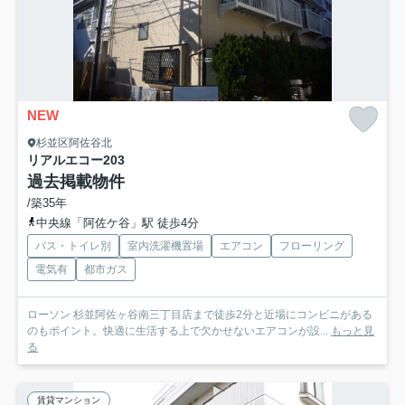
NEW
杉並区阿佐谷北
リアルエコー
203
過去掲載物件
/築35年
中央線「阿佐ケ谷」駅 徒歩4分
バス・トイレ別
室内洗濯機置場
エアコン
フローリング
電気有
都市ガス
ローソン 杉並阿佐ヶ谷南三丁目店まで徒歩2分と近場にコンビニがある
のもポイント。快適に生活する上で欠かせないエアコンが設...
もっと見
る
賃貸マンション