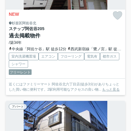
NEW
杉並区阿佐谷北
ステップ阿佐谷
205
過去掲載物件
/築34年
中央線「阿佐ケ谷」駅 徒歩12分
西武新宿線「鷺ノ宮」駅 徒歩18分
室内洗濯機置場
エアコン
フローリング
電気有
都市ガス
シャワー
フリーレント
近くにはファミリーマート 阿佐谷北六丁目店(徒歩3分)がありちょっと
した買い物に便利です。2駅利用可能なアクセスの良い物...
もっと見る
アパート