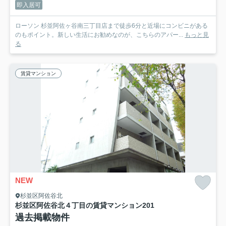
即入居可
ローソン 杉並阿佐ヶ谷南三丁目店まで徒歩6分と近場にコンビニがある
のもポイント。新しい生活にお勧めなのが、こちらのアパー...
もっと見
る
賃貸マンション
NEW
杉並区阿佐谷北
杉並区阿佐谷北４丁目の賃貸マンション
201
過去掲載物件