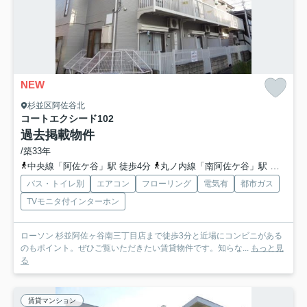
NEW
杉並区阿佐谷北
コートエクシード
102
過去掲載物件
/築33年
中央線「阿佐ケ谷」駅 徒歩4分
丸ノ内線「南阿佐ケ谷」駅 徒歩12分
バス・トイレ別
エアコン
フローリング
電気有
都市ガス
TVモニタ付インターホン
ローソン 杉並阿佐ヶ谷南三丁目店まで徒歩3分と近場にコンビニがある
のもポイント。ぜひご覧いただきたい賃貸物件です。知らな...
もっと見
る
賃貸マンション