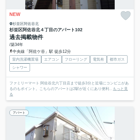
NEW
杉並区阿佐谷北
杉並区阿佐谷北４丁目のアパート
102
過去掲載物件
/築34年
中央線「阿佐ケ谷」駅 徒歩12分
室内洗濯機置場
エアコン
フローリング
電気有
都市ガス
シャワー
ファミリーマート 阿佐谷北六丁目店まで徒歩3分と近場にコンビニがあ
るのもポイント。こちらのアパートは2駅が近くにあり便利...
もっと見
る
アパート