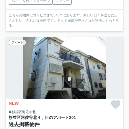
TVモニタ付インターホン
シャワー
こちらの物件はコンビニまで345mにあります。新しい日々を送るにふ
さわしい、きれいな室内です。ネット回線が導入された物件...
もっと見
る
アパート
NEW
杉並区阿佐谷北
杉並区阿佐谷北４丁目のアパート
201
過去掲載物件