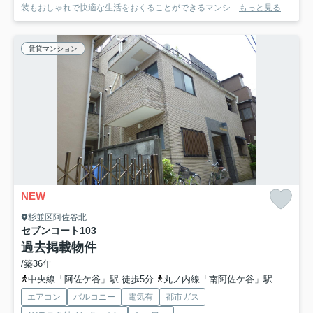
装もおしゃれで快適な生活をおくることができるマンシ...
もっと見る
賃貸マンション
NEW
杉並区阿佐谷北
セブンコート
103
過去掲載物件
/築36年
中央線「阿佐ケ谷」駅 徒歩5分
丸ノ内線「南阿佐ケ谷」駅 徒歩12分
エアコン
バルコニー
電気有
都市ガス