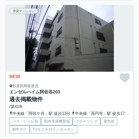
賃貸マンション
NEW
杉並区阿佐谷北
エンゼルハイム阿佐谷
203
過去掲載物件
/築41年
中央線「阿佐ケ谷」駅 徒歩13分
中央線「高円寺」駅 徒歩17分
西
バス・トイレ別
室内洗濯機置場
フローリング
電気有
都市ガス
TVモニタ付インターホン