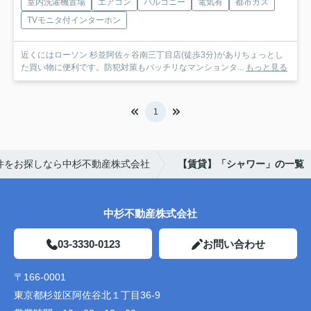
室内洗濯機置場
エアコン
バルコニー
電気有
都市ガス
TVモニタ付インターホン
近くにはローソン 杉並阿佐ヶ谷南三丁目店(徒歩3分)がありちょっとし
た買い物に便利です。防犯対策もバッチリなマンションタ...
もっと見る
1
件をお探しなら中杉不動産株式会社
【賃貸】「シャワー」の一覧
中杉不動産株式会社
03-3330-0123
お問い合わせ
〒166-0001
東京都杉並区阿佐谷北１丁目36-9