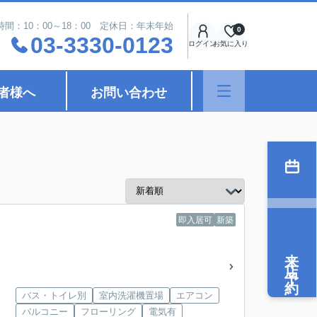
時間：10：00～18：00 定休日：年末年始
0
03-3330-0123
ログイン
お気に入り
者様へ
お問い合わせ
即入居可
新築
来店予約
バス・トイレ別
室内洗濯機置場
エアコン
バルコニー
フローリング
電気有