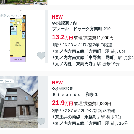
賃貸マンション
NEW
杉並区
堀ノ内
プレール・ドゥーク方南町 210
13.2
万円
管理/共益費11,000円
1階 / 26.23㎡ / 1R /築2年 /3階建
丸ノ内方南支線
「
方南町
」駅 徒歩8分
丸ノ内方南支線
「
中野富士見町
」駅 徒歩1
丸ノ内線
「
東高円寺
」駅 徒歩19分
アパート
NEW
杉並区
和泉
Ｒｉｃｏｒｄｏ 和泉 1
21.9
万円
管理/共益費3,000円
3階 / 72.87㎡ / 2LDK /新築 /3階建
京王井の頭線
「
永福町
」駅 徒歩9分
丸ノ内方南支線
「
方南町
」駅 徒歩15分