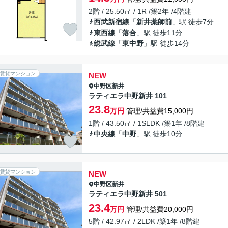
2階 / 25.50㎡ / 1R /築2年 /4階建
西武新宿線
「
新井薬師前
」駅 徒歩7分
東西線
「
落合
」駅 徒歩11分
総武線
「
東中野
」駅 徒歩14分
賃貸マンション
NEW
中野区
新井
ラティエラ中野新井 101
23.8
万円
管理/共益費15,000円
1階 / 43.50㎡ / 1SLDK /築1年 /8階建
中央線
「
中野
」駅 徒歩10分
賃貸マンション
NEW
中野区
新井
ラティエラ中野新井 501
23.4
万円
管理/共益費20,000円
5階 / 42.97㎡ / 2LDK /築1年 /8階建