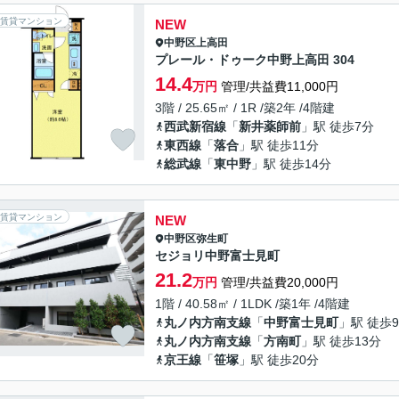
賃貸マンション
NEW
中野区
上高田
プレール・ドゥーク中野上高田 304
14.4
万円
管理/共益費11,000円
3階 / 25.65㎡ / 1R /築2年 /4階建
西武新宿線
「
新井薬師前
」駅 徒歩7分
東西線
「
落合
」駅 徒歩11分
総武線
「
東中野
」駅 徒歩14分
賃貸マンション
NEW
中野区
弥生町
セジョリ中野富士見町
21.2
万円
管理/共益費20,000円
1階 / 40.58㎡ / 1LDK /築1年 /4階建
丸ノ内方南支線
「
中野富士見町
」駅 徒歩
丸ノ内方南支線
「
方南町
」駅 徒歩13分
京王線
「
笹塚
」駅 徒歩20分