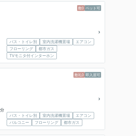
敷0
ペット可
バス・トイレ別
室内洗濯機置場
エアコン
フローリング
都市ガス
TVモニタ付インターホン
敷礼0
即入居可
9分
バス・トイレ別
室内洗濯機置場
エアコン
バルコニー
フローリング
都市ガス