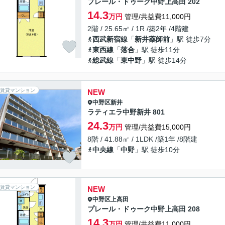
プレール・ドゥーク中野上高田 202
14.3
万円
管理/共益費11,000円
2階 / 25.65㎡ / 1R /築2年 /4階建
西武新宿線
「
新井薬師前
」駅 徒歩7分
東西線
「
落合
」駅 徒歩11分
総武線
「
東中野
」駅 徒歩14分
賃貸マンション
NEW
中野区
新井
ラティエラ中野新井 801
24.3
万円
管理/共益費15,000円
8階 / 41.88㎡ / 1LDK /築1年 /8階建
中央線
「
中野
」駅 徒歩10分
賃貸マンション
NEW
中野区
上高田
プレール・ドゥーク中野上高田 208
14.3
万円
管理/共益費11,000円