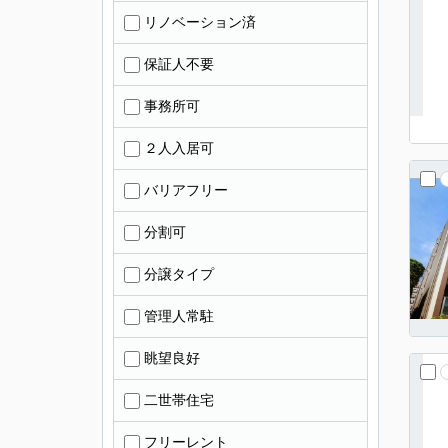
リノベーション済
保証人不要
事務所可
２人入居可
バリアフリー
分割可
分譲タイプ
管理人常駐
眺望良好
二世帯住宅
フリーレント