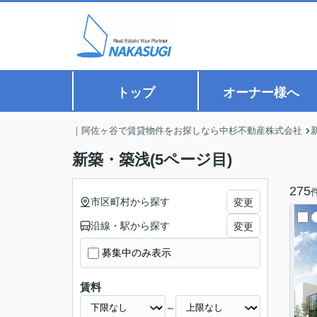
トップ
オーナー様へ
｜阿佐ヶ谷で賃貸物件をお探しなら中杉不動産株式会社
新築・築浅(5ページ目)
275
市区町村から探す
変更
沿線・駅から探す
変更
募集中のみ表示
賃料
～