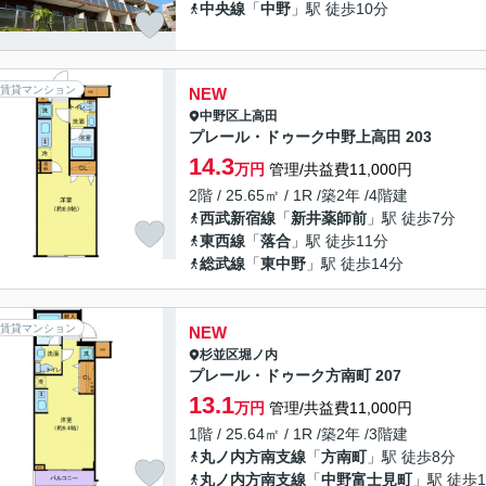
中央線
「
中野
」駅 徒歩10分
賃貸マンション
NEW
中野区
上高田
プレール・ドゥーク中野上高田 203
14.3
万円
管理/共益費11,000円
2階 / 25.65㎡ / 1R /築2年 /4階建
西武新宿線
「
新井薬師前
」駅 徒歩7分
東西線
「
落合
」駅 徒歩11分
総武線
「
東中野
」駅 徒歩14分
賃貸マンション
NEW
杉並区
堀ノ内
プレール・ドゥーク方南町 207
13.1
万円
管理/共益費11,000円
1階 / 25.64㎡ / 1R /築2年 /3階建
丸ノ内方南支線
「
方南町
」駅 徒歩8分
丸ノ内方南支線
「
中野富士見町
」駅 徒歩1