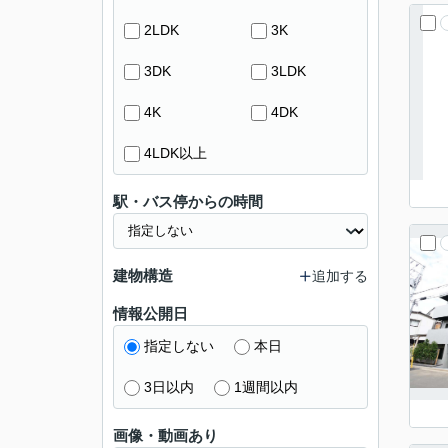
2LDK
3K
3DK
3LDK
4K
4DK
4LDK以上
駅・バス停からの時間
建物構造
追加する
情報公開日
指定しない
本日
3日以内
1週間以内
画像・動画あり