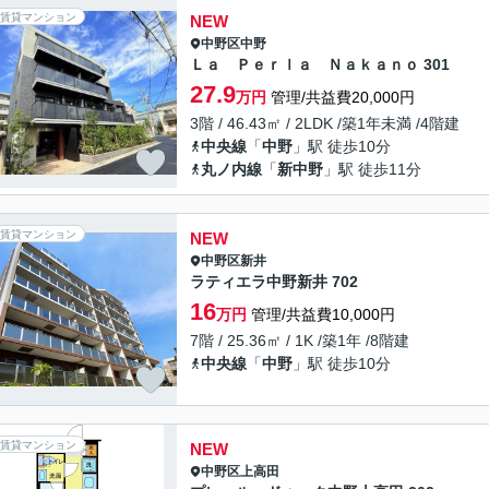
賃貸マンション
NEW
中野区
中野
Ｌａ Ｐｅｒｌａ Ｎａｋａｎｏ 301
27.9
万円
管理/共益費20,000円
3階 / 46.43㎡ / 2LDK /築1年未満 /4階建
中央線
「
中野
」駅 徒歩10分
丸ノ内線
「
新中野
」駅 徒歩11分
賃貸マンション
NEW
中野区
新井
ラティエラ中野新井 702
16
万円
管理/共益費10,000円
7階 / 25.36㎡ / 1K /築1年 /8階建
中央線
「
中野
」駅 徒歩10分
賃貸マンション
NEW
中野区
上高田