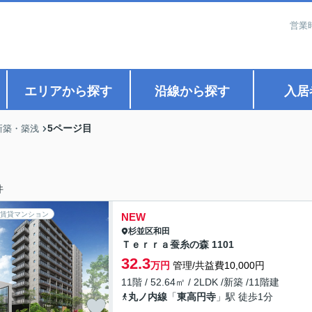
営業
エリアから探す
沿線から探す
入居
5ページ目
新築・築浅
件
賃貸マンション
NEW
杉並区
和田
Ｔｅｒｒａ蚕糸の森 1101
32.3
万円
管理/共益費10,000円
11階 / 52.64㎡ / 2LDK /新築 /11階建
丸ノ内線
「
東高円寺
」駅 徒歩1分