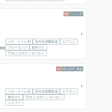
敷0
ペット可
バス・トイレ別
室内洗濯機置場
エアコン
フローリング
都市ガス
9分
TVモニタ付インターホン
礼0
即入居可
新築
バス・トイレ別
室内洗濯機置場
エアコン
都市ガス
TVモニタ付インターホン
シャワー