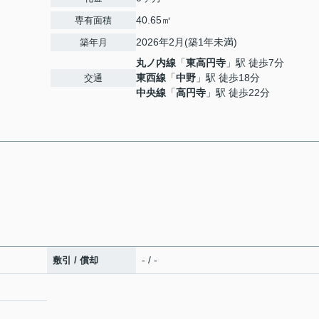
40.65㎡
専有面積
2026年2月(築1年未満)
築年月
丸ノ内線
「
東高円寺
」駅 徒歩7分
東西線
「
中野
」駅 徒歩18分
交通
中央線
「
高円寺
」駅 徒歩22分
- / -
敷引 / 償却