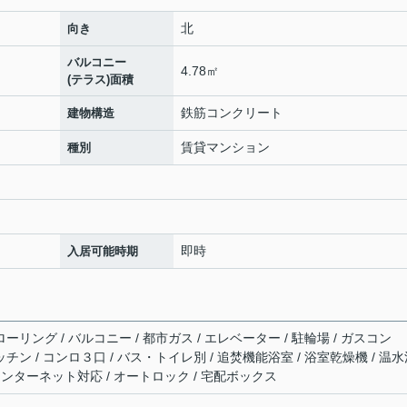
北
向き
バルコニー
4.78㎡
(テラス)面積
鉄筋コンクリート
建物構造
賃貸マンション
種別
即時
入居可能時期
ーリング / バルコニー / 都市ガス / エレベーター / 駐輪場 / ガスコン
ッチン / コンロ３口 / バス・トイレ別 / 追焚機能浴室 / 浴室乾燥機 / 温
V / インターネット対応 / オートロック / 宅配ボックス