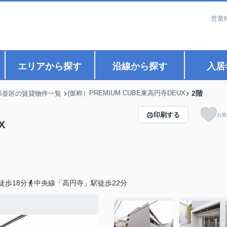
営業
エリアから探す
沿線から探す
入居
(仮称）PREMIUM CUBE東高円寺DEUX
2階
杉並区の賃貸物件一覧
印刷する
お気
X
徒歩18分
中央線「高円寺」駅徒歩22分