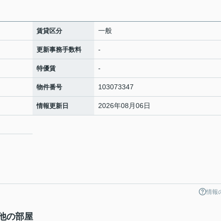
一般
賃貸区分
-
更新事務手数料
-
特優賃
103073347
物件番号
2026年08月06日
情報更新日
9
情報
の他の部屋