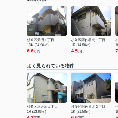
杉並区天沼１丁目
杉並区阿佐谷北１丁目
1DK (24.90㎡)
1R (14.58㎡)
1
6.6
4.5
7
万円
万円
よく見られている物件
杉並区本天沼１丁目
杉並区阿佐谷北２丁目
1R (13.66㎡)
1K (21.50㎡)
1
4.3
6.6
5
万円
万円