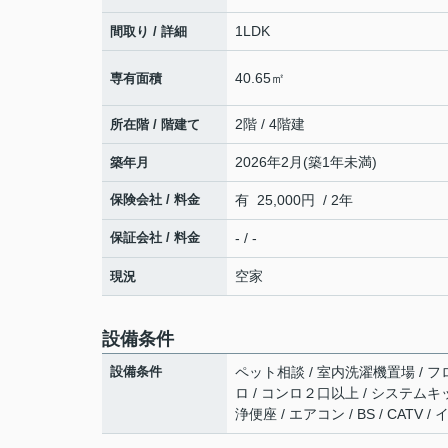
1LDK
間取り / 詳細
40.65㎡
専有面積
2階 / 4階建
所在階 / 階建て
2026年2月(築1年未満)
築年月
保険会社 / 料金
有 25,000円 / 2年
保証会社 / 料金
- / -
空家
現況
設備条件
設備条件
ペット相談 / 室内洗濯機置場 / フロ
ロ / コンロ２口以上 / システムキ
浄便座 / エアコン / BS / CAT