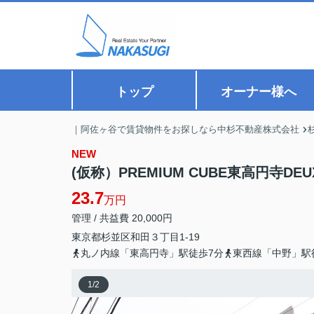
トップ
オーナー様へ
｜阿佐ヶ谷で賃貸物件をお探しなら中杉不動産株式会社
NEW
(仮称）PREMIUM CUBE東高円寺DEU
23.7
万円
管理 / 共益費 20,000円
東京都
杉並区
和田
３丁目1-19
丸ノ内線「東高円寺」駅徒歩7分
東西線「中野」駅
1
/
2