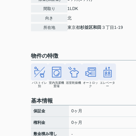
1LDK
間取り
北
向き
東京都
杉並区
和田
３丁目1-19
所在地
物件の特徴
バストイレ
室内洗濯機
浴室乾燥機
オートロッ
エレベータ
別
置場
ク
ー
基本情報
0ヶ月
保証金
0ヶ月
権利金
敷金積み増し
-