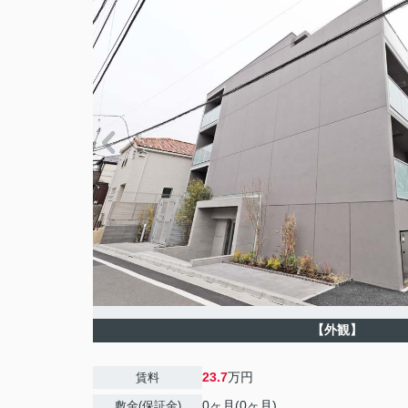
【外観】
23.7
万円
賃料
0ヶ月(0ヶ月)
敷金(保証金)