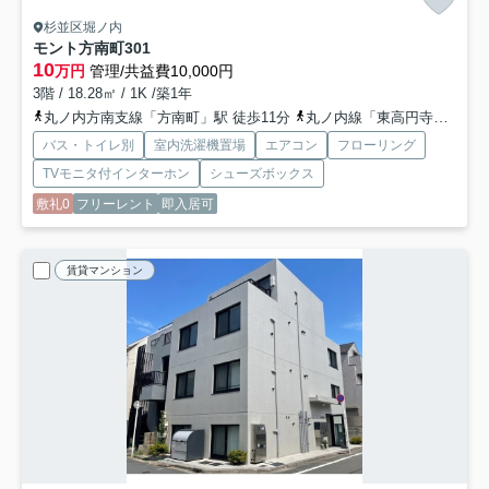
杉並区堀ノ内
モント方南町
301
10
万円
管理/共益費10,000円
3階 / 18.28㎡ / 1K /築1年
丸ノ内方南支線「方南町」駅 徒歩11分
丸ノ内線「東高円寺」駅 徒歩18分
バス・トイレ別
室内洗濯機置場
エアコン
フローリング
TVモニタ付インターホン
シューズボックス
敷礼0
フリーレント
即入居可
賃貸マンション