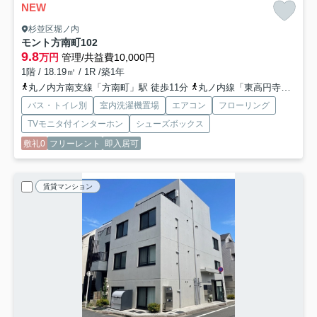
NEW
杉並区堀ノ内
モント方南町
102
9.8
万円
管理/共益費10,000円
1階 / 18.19㎡ / 1R /築1年
丸ノ内方南支線「方南町」駅 徒歩11分
丸ノ内線「東高円寺」駅 徒歩18分
バス・トイレ別
室内洗濯機置場
エアコン
フローリング
TVモニタ付インターホン
シューズボックス
敷礼0
フリーレント
即入居可
賃貸マンション