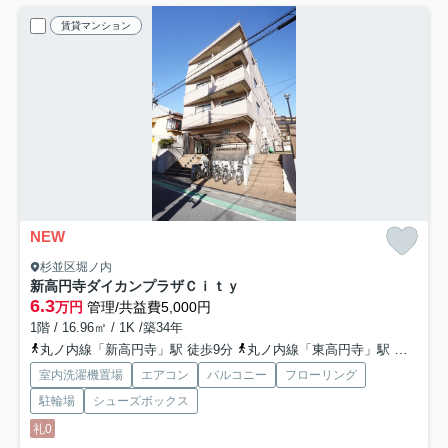
賃貸マンション
NEW
杉並区堀ノ内
新高円寺ダイカンプラザＣｉｔｙ
6.3
万円
管理/共益費5,000円
1階 / 16.96㎡ / 1K /築34年
丸ノ内線「新高円寺」駅 徒歩9分
丸ノ内線「東高円寺」駅 徒歩15分
室内洗濯機置場
エアコン
バルコニー
フローリング
駐輪場
シューズボックス
礼0