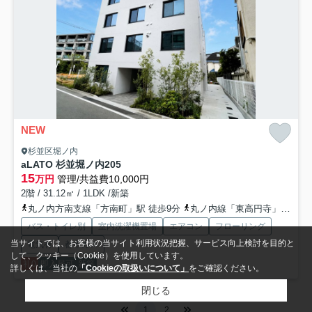
NEW
杉並区堀ノ内
aLATO 杉並堀ノ内
205
15
万円
管理/共益費10,000円
2階 / 31.12㎡ / 1LDK /新築
丸ノ内方南支線「方南町」駅 徒歩9分
丸ノ内線「東高円寺」駅 徒歩18分
バス・トイレ別
室内洗濯機置場
エアコン
フローリング
当サイトでは、お客様の当サイト利用状況把握、サービス向上検討を目的と
電気有
都市ガス
して、クッキー（Cookie）を使用しています。
礼0
即入居可
新築
詳しくは、当社の
「Cookieの取扱いについて」
をご確認ください。
閉じる
1
2