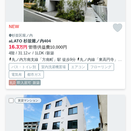
NEW
杉並区堀ノ内
aLATO 杉並堀ノ内
404
16.3
万円
管理/共益費10,000円
4階 / 31.12㎡ / 1LDK /新築
丸ノ内方南支線「方南町」駅 徒歩9分
丸ノ内線「東高円寺」駅 徒歩18分
バス・トイレ別
室内洗濯機置場
エアコン
フローリング
電気有
都市ガス
礼0
即入居可
新築
賃貸マンション