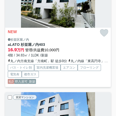
NEW
杉並区堀ノ内
aLATO 杉並堀ノ内
403
16.9
万円
管理/共益費10,000円
4階 / 34.83㎡ / 1LDK /新築
丸ノ内方南支線「方南町」駅 徒歩9分
丸ノ内線「東高円寺」駅 徒歩18分
バス・トイレ別
室内洗濯機置場
エアコン
フローリング
電気有
都市ガス
礼0
即入居可
新築
賃貸マンション