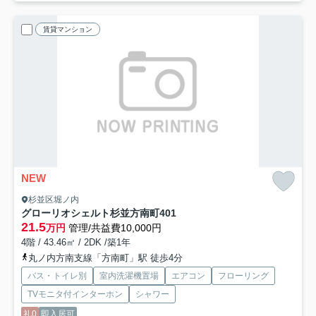
賃貸マンション
NEW
杉並区堀ノ内
グローリオシェルト杉並方南町
401
21.5
万円
管理/共益費10,000円
4階 / 43.46㎡ / 2DK /築1年
丸ノ内方南支線「方南町」駅 徒歩4分
バス・トイレ別
室内洗濯機置場
エアコン
フローリング
TVモニタ付インターホン
シャワー
礼0
即入居可