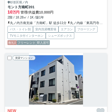
杉並区堀ノ内
モント方南町
201
10
万円
管理/共益費10,000円
2階 / 18.28㎡ / 1K /築1年
丸ノ内方南支線「方南町」駅 徒歩11分
丸ノ内線「東高円寺」駅 徒歩18分
バス・トイレ別
室内洗濯機置場
エアコン
フローリング
TVモニタ付インターホン
シューズボックス
敷礼0
フリーレント
即入居可
賃貸マンション
NEW