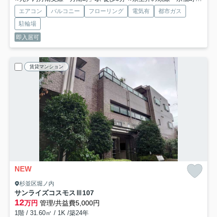
エアコン
バルコニー
フローリング
電気有
都市ガス
駐輪場
即入居可
賃貸マンション
NEW
杉並区堀ノ内
サンライズコスモスⅢ
107
12
万円
管理/共益費5,000円
1階 / 31.60㎡ / 1K /築24年