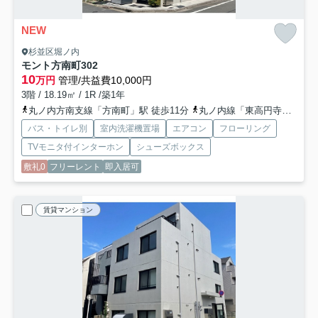
NEW
杉並区堀ノ内
モント方南町
302
10
万円
管理/共益費10,000円
3階 / 18.19㎡ / 1R /築1年
丸ノ内方南支線「方南町」駅 徒歩11分
丸ノ内線「東高円寺」駅 徒歩18分
バス・トイレ別
室内洗濯機置場
エアコン
フローリング
TVモニタ付インターホン
シューズボックス
敷礼0
フリーレント
即入居可
賃貸マンション