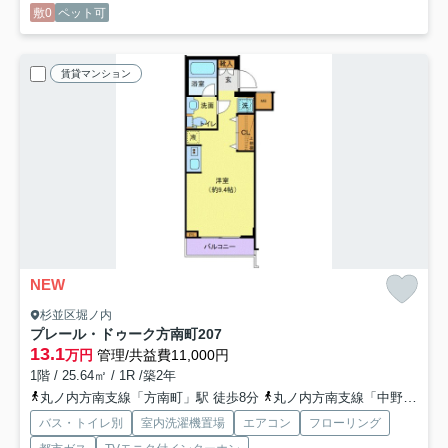
敷0
ペット可
賃貸マンション
NEW
杉並区堀ノ内
プレール・ドゥーク方南町
207
13.1
万円
管理/共益費11,000円
1階 / 25.64㎡ / 1R /築2年
丸ノ内方南支線「方南町」駅 徒歩8分
丸ノ内方南支線「中野富士見町」駅 徒歩19分
バス・トイレ別
室内洗濯機置場
エアコン
フローリング