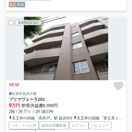
礼0
新築
賃貸マンション
NEW
杉並区高井戸東
プリマヴェーラ
202
9
万円
管理/共益費6,000円
2階 / 29.77㎡ / 1R /築23年
京王井の頭線「高井戸」駅 徒歩6分
京王井の頭線「富士見ヶ丘」駅 徒歩15分
バス・トイレ別
室内洗濯機置場
エアコン
バルコニー