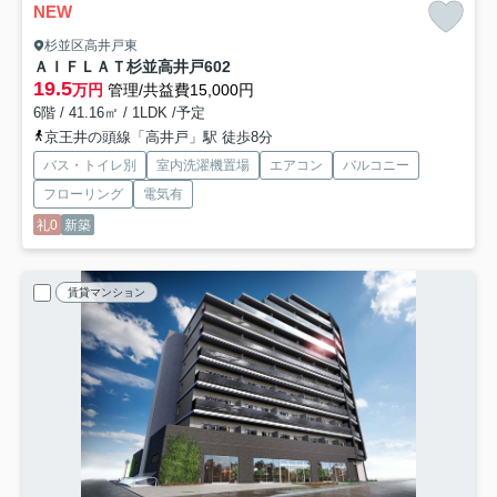
NEW
杉並区高井戸東
ＡＩＦＬＡＴ杉並高井戸
602
19.5
万円
管理/共益費15,000円
6階 / 41.16㎡ / 1LDK /予定
京王井の頭線「高井戸」駅 徒歩8分
バス・トイレ別
室内洗濯機置場
エアコン
バルコニー
フローリング
電気有
礼0
新築
賃貸マンション