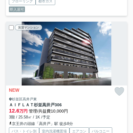
フローリング
都市ガス
即入居可
賃貸マンション
NEW
杉並区高井戸東
ＡＩＦＬＡＴ杉並高井戸
306
12.6
万円
管理/共益費10,000円
3階 / 25.58㎡ / 1K /予定
京王井の頭線「高井戸」駅 徒歩8分
バス・トイレ別
室内洗濯機置場
エアコン
バルコニー