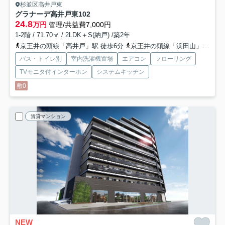
杉並区高井戸東
グラナーデ高井戸東
102
24.8
万円
管理/共益費7,000円
1-2階 / 71.70㎡ / 2LDK＋S(納戸) /築2年
京王井の頭線「高井戸」駅 徒歩6分
京王井の頭線「浜田山」駅 徒歩16分
バス・トイレ別
室内洗濯機置場
エアコン
フローリング
TVモニタ付インターホン
システムキッチン
敷0
賃貸マンション
NEW