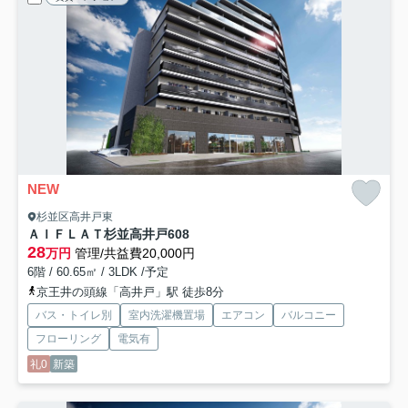
NEW
杉並区高井戸東
ＡＩＦＬＡＴ杉並高井戸
608
28
万円
管理/共益費20,000円
6階 / 60.65㎡ / 3LDK /予定
京王井の頭線「高井戸」駅 徒歩8分
バス・トイレ別
室内洗濯機置場
エアコン
バルコニー
フローリング
電気有
礼0
新築