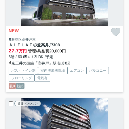
NEW
杉並区高井戸東
ＡＩＦＬＡＴ杉並高井戸
308
27.7
万円
管理/共益費20,000円
3階 / 60.65㎡ / 3LDK /予定
京王井の頭線「高井戸」駅 徒歩8分
バス・トイレ別
室内洗濯機置場
エアコン
バルコニー
フローリング
電気有
礼0
新築
賃貸マンション