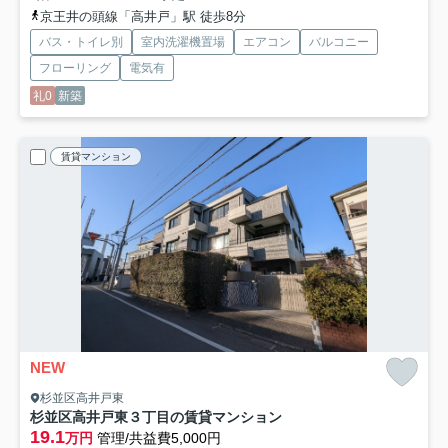
京王井の頭線「高井戸」駅 徒歩8分
バス・トイレ別
室内洗濯機置場
エアコン
バルコニー
フローリング
電気有
礼0
新築
賃貸マンション
NEW
杉並区高井戸東
杉並区高井戸東３丁目の賃貸マンション
19.1
万円
管理/共益費5,000円