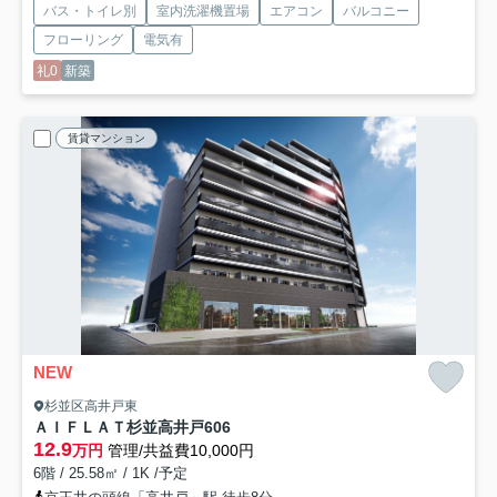
バス・トイレ別
室内洗濯機置場
エアコン
バルコニー
フローリング
電気有
礼0
新築
賃貸マンション
NEW
杉並区高井戸東
ＡＩＦＬＡＴ杉並高井戸
606
12.9
万円
管理/共益費10,000円
6階 / 25.58㎡ / 1K /予定