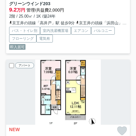
グリーンウインド
203
9.2
万円
管理/共益費2,000円
2階 / 25.00㎡ / 1K /築24年
京王井の頭線「高井戸」駅 徒歩9分
京王井の頭線「浜田山」駅 徒歩11分
バス・トイレ別
室内洗濯機置場
エアコン
バルコニー
フローリング
電気有
即入居可
アパート
NEW