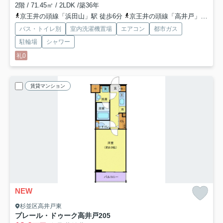
2階 / 71.45㎡ / 2LDK /築36年
京王井の頭線「浜田山」駅 徒歩6分
京王井の頭線「高井戸」駅 徒歩12分
バス・トイレ別
室内洗濯機置場
エアコン
都市ガス
駐輪場
シャワー
礼0
賃貸マンション
NEW
杉並区高井戸東
プレール・ドゥーク高井戸
205