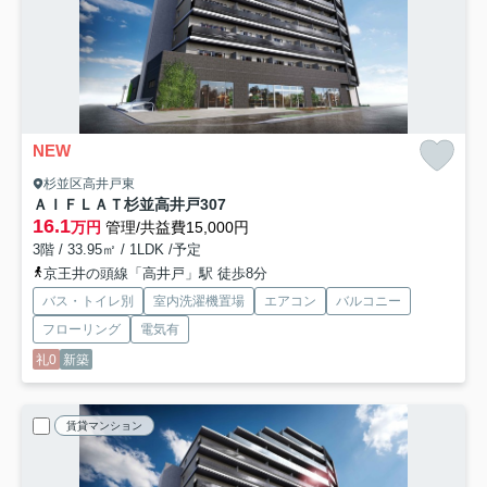
NEW
杉並区高井戸東
ＡＩＦＬＡＴ杉並高井戸
307
16.1
万円
管理/共益費15,000円
3階 / 33.95㎡ / 1LDK /予定
京王井の頭線「高井戸」駅 徒歩8分
バス・トイレ別
室内洗濯機置場
エアコン
バルコニー
フローリング
電気有
礼0
新築
賃貸マンション