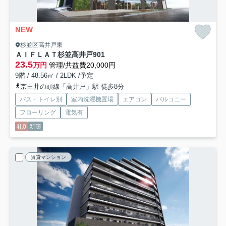
NEW
杉並区高井戸東
ＡＩＦＬＡＴ杉並高井戸
901
23.5
万円
管理/共益費20,000円
9階 / 48.56㎡ / 2LDK /予定
京王井の頭線「高井戸」駅 徒歩8分
バス・トイレ別
室内洗濯機置場
エアコン
バルコニー
フローリング
電気有
礼0
新築
賃貸マンション