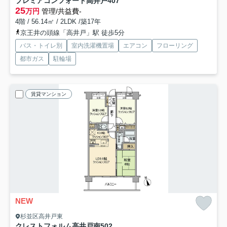
プレミアコンフォート高井戸
407
25
万円
管理/共益費-
4階 / 56.14㎡ / 2LDK /築17年
京王井の頭線「高井戸」駅 徒歩5分
バス・トイレ別
室内洗濯機置場
エアコン
フローリング
都市ガス
駐輪場
賃貸マンション
NEW
杉並区高井戸東
クレストフォルム高井戸南
502