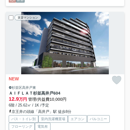
礼0
新築
賃貸マンション
NEW
杉並区高井戸東
ＡＩＦＬＡＴ杉並高井戸
604
12.9
万円
管理/共益費10,000円
6階 / 25.62㎡ / 1K /予定
京王井の頭線「高井戸」駅 徒歩8分
バス・トイレ別
室内洗濯機置場
エアコン
バルコニー
フローリング
電気有