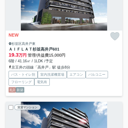
NEW
杉並区高井戸東
ＡＩＦＬＡＴ杉並高井戸
601
19.3
万円
管理/共益費15,000円
6階 / 41.16㎡ / 1LDK /予定
京王井の頭線「高井戸」駅 徒歩8分
バス・トイレ別
室内洗濯機置場
エアコン
バルコニー
フローリング
電気有
礼0
新築
賃貸マンション