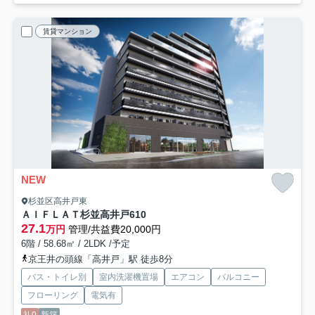
賃貸マンション
NEW
杉並区高井戸東
ＡＩＦＬＡＴ杉並高井戸
610
27.1
万円
管理/共益費20,000円
6階 / 58.68㎡ / 2LDK /予定
京王井の頭線「高井戸」駅 徒歩8分
バス・トイレ別
室内洗濯機置場
エアコン
バルコニー
フローリング
電気有