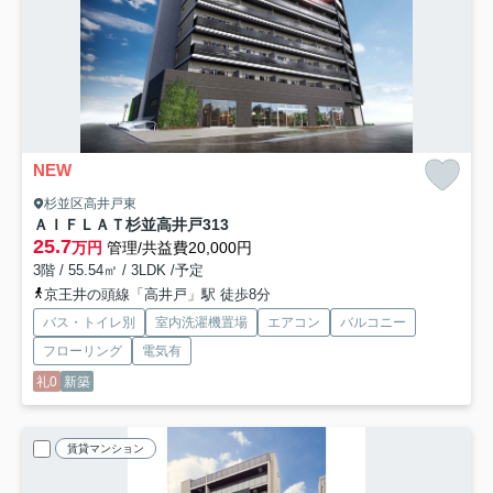
NEW
杉並区高井戸東
ＡＩＦＬＡＴ杉並高井戸
313
25.7
万円
管理/共益費20,000円
3階 / 55.54㎡ / 3LDK /予定
京王井の頭線「高井戸」駅 徒歩8分
バス・トイレ別
室内洗濯機置場
エアコン
バルコニー
フローリング
電気有
礼0
新築
賃貸マンション