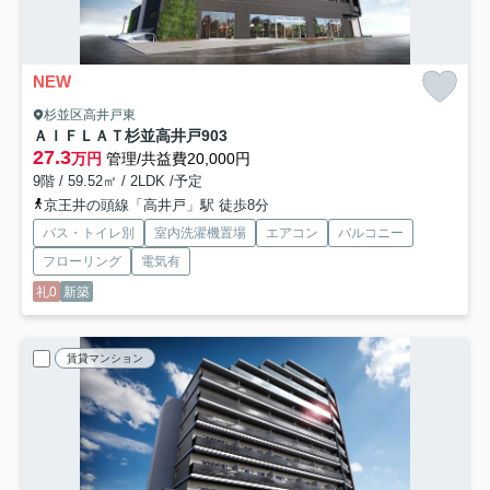
NEW
杉並区高井戸東
ＡＩＦＬＡＴ杉並高井戸
903
27.3
万円
管理/共益費20,000円
9階 / 59.52㎡ / 2LDK /予定
京王井の頭線「高井戸」駅 徒歩8分
バス・トイレ別
室内洗濯機置場
エアコン
バルコニー
フローリング
電気有
礼0
新築
賃貸マンション