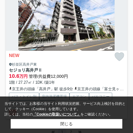
NEW
杉並区高井戸東
セジョリ高井戸Ⅱ
10.6
万円
管理/共益費12,000円
1階 / 27.27㎡ / 1DK /築1年
京王井の頭線「高井戸」駅 徒歩9分
京王井の頭線「富士見ヶ丘」駅 徒歩18分
バス・トイレ別
室内洗濯機置場
エアコン
バルコニー
当サイトでは、お客様の当サイト利用状況把握、サービス向上検討を目的と
フローリング
都市ガス
して、クッキー（Cookie）を使用しています。
敷0
詳しくは、当社の
「Cookieの取扱いについて」
をご確認ください。
閉じる
1
2