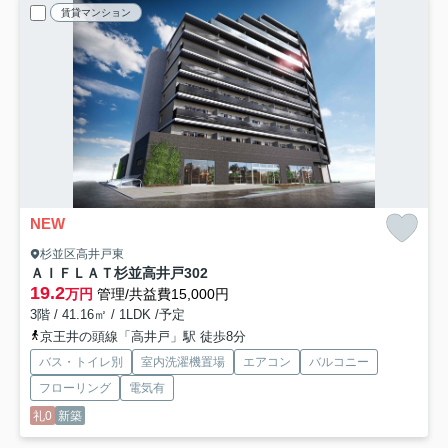
賃貸マンション
NEW
杉並区高井戸東
ＡＩＦＬＡＴ杉並高井戸
302
19.2
万円
管理/共益費15,000円
3階 / 41.16㎡ / 1LDK /予定
京王井の頭線「高井戸」駅 徒歩8分
バス・トイレ別
室内洗濯機置場
エアコン
バルコニー
フローリング
電気有
礼0
新築