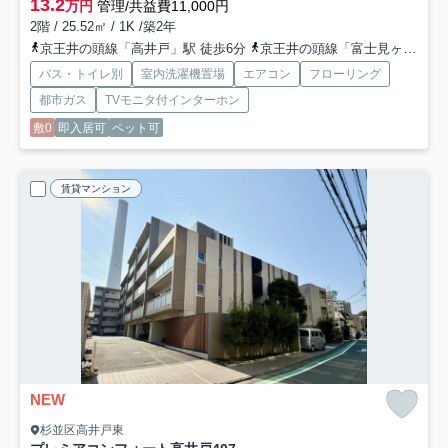
13.2
万円
管理/共益費11,000円
2階 / 25.52㎡ / 1K /築2年
京王井の頭線「高井戸」駅 徒歩6分
京王井の頭線「富士見ヶ丘」駅 徒歩16分
バス・トイレ別
室内洗濯機置場
エアコン
フローリング
都市ガス
TVモニタ付インターホン
敷0
即入居可
ペット可
賃貸マンション
NEW
杉並区高井戸東