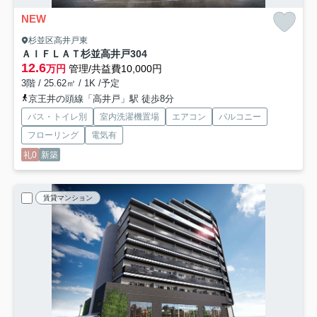
NEW
杉並区高井戸東
ＡＩＦＬＡＴ杉並高井戸
304
12.6
万円
管理/共益費10,000円
3階 / 25.62㎡ / 1K /予定
京王井の頭線「高井戸」駅 徒歩8分
バス・トイレ別
室内洗濯機置場
エアコン
バルコニー
フローリング
電気有
礼0
新築
賃貸マンション