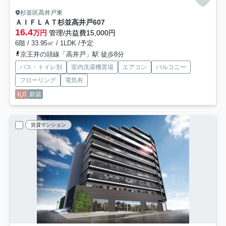
杉並区高井戸東
ＡＩＦＬＡＴ杉並高井戸
607
16.4
万円
管理/共益費15,000円
6階 / 33.95㎡ / 1LDK /予定
京王井の頭線「高井戸」駅 徒歩8分
バス・トイレ別
室内洗濯機置場
エアコン
バルコニー
フローリング
電気有
礼0
新築
賃貸マンション