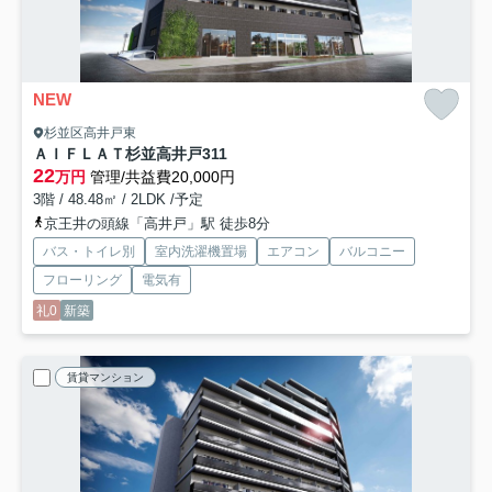
NEW
杉並区高井戸東
ＡＩＦＬＡＴ杉並高井戸
311
22
万円
管理/共益費20,000円
3階 / 48.48㎡ / 2LDK /予定
京王井の頭線「高井戸」駅 徒歩8分
バス・トイレ別
室内洗濯機置場
エアコン
バルコニー
フローリング
電気有
礼0
新築
賃貸マンション