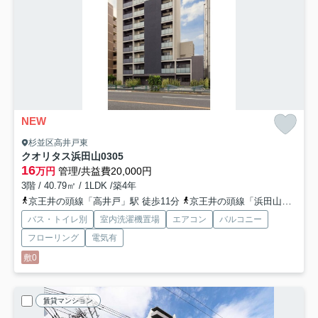
NEW
杉並区高井戸東
クオリタス浜田山
0305
16
万円
管理/共益費20,000円
3階 / 40.79㎡ / 1LDK /築4年
京王井の頭線「高井戸」駅 徒歩11分
京王井の頭線「浜田山」駅 徒歩10分
バス・トイレ別
室内洗濯機置場
エアコン
バルコニー
フローリング
電気有
敷0
賃貸マンション