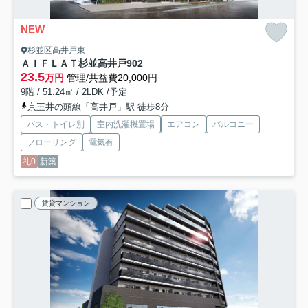
NEW
杉並区高井戸東
ＡＩＦＬＡＴ杉並高井戸
902
23.5
万円
管理/共益費20,000円
9階 / 51.24㎡ / 2LDK /予定
京王井の頭線「高井戸」駅 徒歩8分
バス・トイレ別
室内洗濯機置場
エアコン
バルコニー
フローリング
電気有
礼0
新築
賃貸マンション