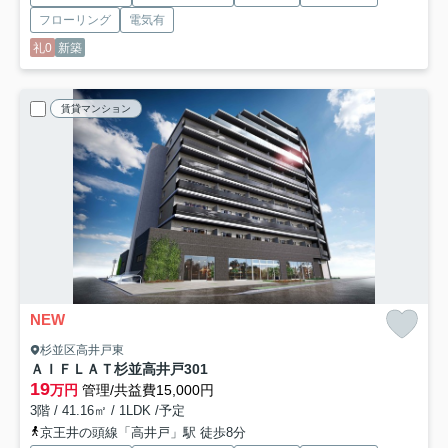
フローリング
電気有
礼0
新築
賃貸マンション
NEW
杉並区高井戸東
ＡＩＦＬＡＴ杉並高井戸
301
19
万円
管理/共益費15,000円
3階 / 41.16㎡ / 1LDK /予定
京王井の頭線「高井戸」駅 徒歩8分