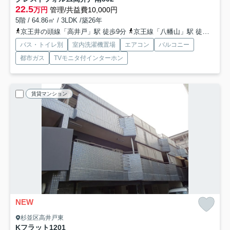
22.5
万円
管理/共益費10,000円
5階 / 64.86㎡ / 3LDK /築26年
京王井の頭線「高井戸」駅 徒歩9分
京王線「八幡山」駅 徒歩12分
バス・トイレ別
室内洗濯機置場
エアコン
バルコニー
都市ガス
TVモニタ付インターホン
賃貸マンション
NEW
杉並区高井戸東
Kフラット1
201