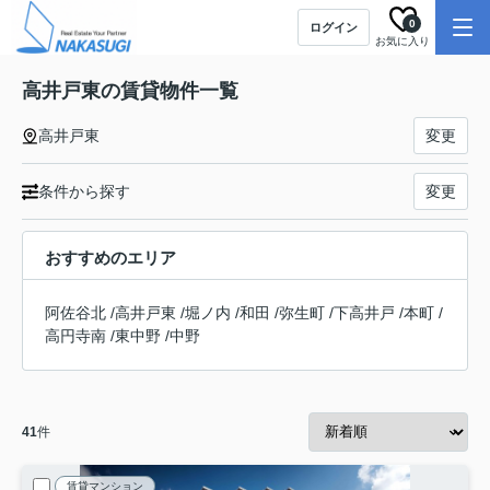
0
ログイン
お気に入り
高井戸東の賃貸物件一覧
高井戸東
変更
条件から探す
変更
おすすめのエリア
阿佐谷北
/
高井戸東
/
堀ノ内
/
和田
/
弥生町
/
下高井戸
/
本町
/
高円寺南
/
東中野
/
中野
41
件
賃貸マンション