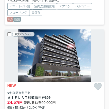
京王井の頭線「高井戸」駅 徒歩8分
バス・トイレ別
室内洗濯機置場
エアコン
バルコニー
フローリング
電気有
礼0
新築
賃貸マンション
NEW
杉並区高井戸東
ＡＩＦＬＡＴ杉並高井戸
609
24.5
万円
管理/共益費20,000円
6階 / 53.53㎡ / 2LDK /予定