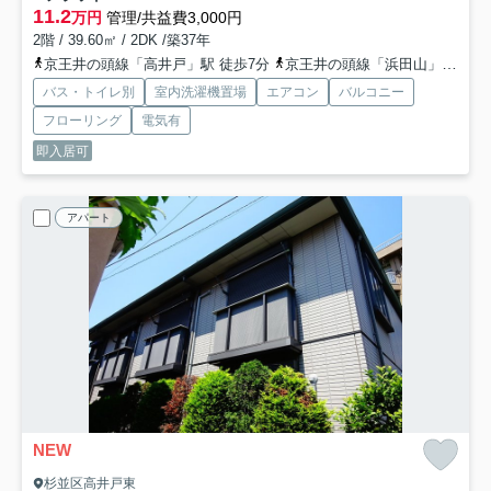
11.2
万円
管理/共益費3,000円
2階 / 39.60㎡ / 2DK /築37年
京王井の頭線「高井戸」駅 徒歩7分
京王井の頭線「浜田山」駅 徒歩11分
バス・トイレ別
室内洗濯機置場
エアコン
バルコニー
フローリング
電気有
即入居可
アパート
NEW
杉並区高井戸東