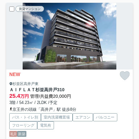
賃貸マンション
NEW
杉並区高井戸東
ＡＩＦＬＡＴ杉並高井戸
310
25.4
万円
管理/共益費20,000円
3階 / 54.23㎡ / 2LDK /予定
京王井の頭線「高井戸」駅 徒歩8分
バス・トイレ別
室内洗濯機置場
エアコン
バルコニー
フローリング
電気有
礼0
新築