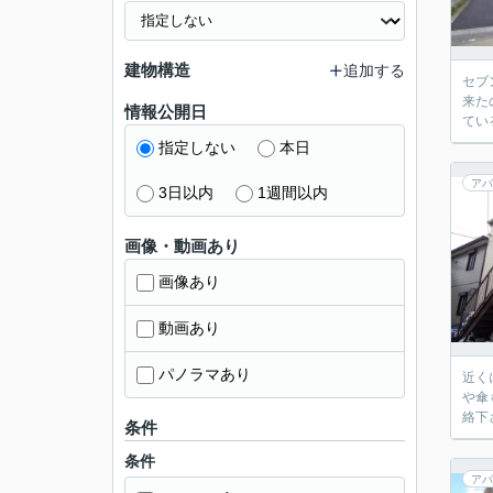
建物構造
追加する
セブ
来た
情報公開日
てい
指定しない
本日
アパ
3日以内
1週間以内
画像・動画あり
画像あり
動画あり
パノラマあり
近く
や傘
絡下
条件
条件
アパ