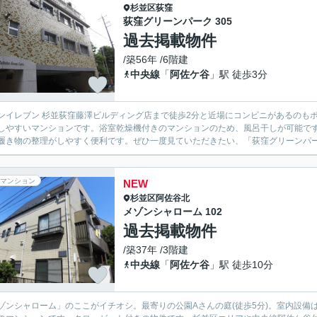
杉並区
荻窪
荻窪グリーンパーク 305
過去掲載物件
/築56年 /6階建
中央線
「
阿佐ケ谷
」駅 徒歩3分
ンイレブン 杉並荻窪藤澤ビルディング店まで徒歩2分と近場にコンビニがあるのも
しやすいマンションです。浴室乾燥機付きのマンションのため、風呂干しが可能で
履き物の整理がしやすく便利です。ぜひ一度見ていただきたい、「荻窪グリーンパーク
マンション
NEW
杉並区
阿佐谷北
メゾンシャローム 102
過去掲載物件
/築37年 /3階建
中央線
「
阿佐ケ谷
」駅 徒歩10分
ゾンシャローム」のここがイチオシ。最寄りの公園Aさんの庭(徒歩5分)。室内設