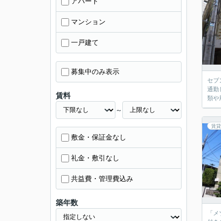
アパート
マンション
一戸建て
募集中のみ表示
セブ
通勤
賃料
類や
～
賃貸
敷金・保証金なし
礼金・敷引なし
共益費・管理費込み
築年数
「メ