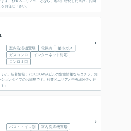
れます。杉並区エリアのことなら、地域に特化した当社にお問
しをお任せ下さい。
1
室内洗濯機置場
電気有
都市ガス
ガスコンロ
インターネット対応
コンロ１口
うか。新着情報：YOKOKAWAビルの空室情報ならコチラ。知
ンションタイプのお部屋です。杉並区エリアと中央線阿佐ケ谷
ます。
バス・トイレ別
室内洗濯機置場