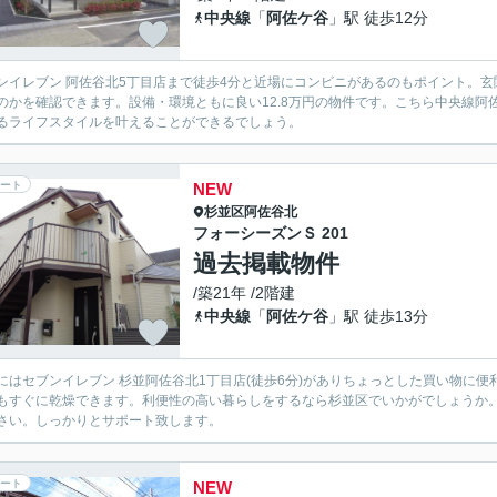
中央線
「
阿佐ケ谷
」駅 徒歩12分
ンイレブン 阿佐谷北5丁目店まで徒歩4分と近場にコンビニがあるのもポイント。
のかを確認できます。設備・環境ともに良い12.8万円の物件です。こちら中央線
るライフスタイルを叶えることができるでしょう。
ート
NEW
杉並区
阿佐谷北
フォーシーズンＳ 201
過去掲載物件
/築21年 /2階建
中央線
「
阿佐ケ谷
」駅 徒歩13分
にはセブンイレブン 杉並阿佐谷北1丁目店(徒歩6分)がありちょっとした買い物に
もすぐに乾燥できます。利便性の高い暮らしをするなら杉並区でいかがでしょうか
さい。しっかりとサポート致します。
ート
NEW