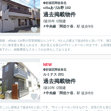
杉並区
阿佐谷北
villaあづみ野 102
過去掲載物件
/築35年 /2階建
中央線
「
阿佐ケ谷
」駅 徒歩9分
情報：villaあづみ野の空室情報ならコチラ。Aさんの庭まで徒歩6分と近いです
ーズに身支度を整えられます。顔が見える安心のTVインターホン付きです。お部屋
絡下さい。経験豊富なスタッフがお待ちしております。
ート
NEW
杉並区
阿佐谷北
ルミナス 201
過去掲載物件
/築10年 /2階建
中央線
「
阿佐ケ谷
」駅 徒歩8分
谷こぶし緑地まで徒歩4分と近いです。TVインターホン付きなので、女性の方も安