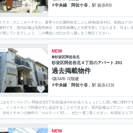
中央線
「
阿佐ケ谷
」駅 徒歩8分
ミナス」のここがイチオシ。最寄りの公園阿佐谷こぶし緑地(徒歩4分)。収納はク
便利です。室内設備は洗面所独立・浴室乾燥機など大変充実しております。住まい
が適しているでしょう。この機会にぜひお引っ越しをご検討ください。
ート
NEW
杉並区
阿佐谷北
杉並区阿佐谷北４丁目のアパート 201
過去掲載物件
/築34年 /2階建
中央線
「
阿佐ケ谷
」駅 徒歩11分
にはセブンイレブン 阿佐谷北5丁目店(徒歩4分)がありちょっとした買い物に便利
し、インターホンで対面せずに会話することができます。室内設備はエアコン・ロ
。当社イチオシの物件の「カルテット’92」。ぜひ一度ご覧ください。杉並区エリアに
ート
NEW