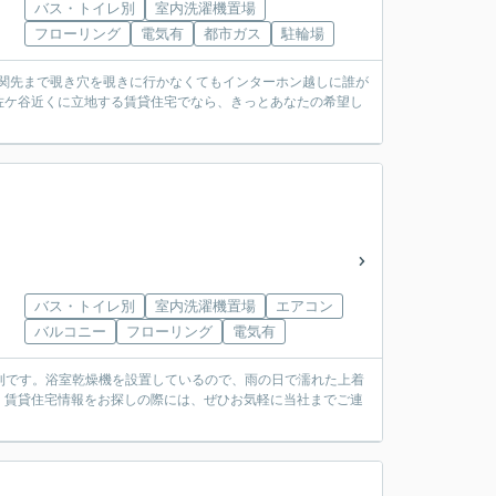
バス・トイレ別
室内洗濯機置場
フローリング
電気有
都市ガス
駐輪場
玄関先まで覗き穴を覗きに行かなくてもインターホン越しに誰が
阿佐ケ谷近くに立地する賃貸住宅でなら、きっとあなたの希望し
バス・トイレ別
室内洗濯機置場
エアコン
バルコニー
フローリング
電気有
便利です。浴室乾燥機を設置しているので、雨の日で濡れた上着
。賃貸住宅情報をお探しの際には、ぜひお気軽に当社までご連