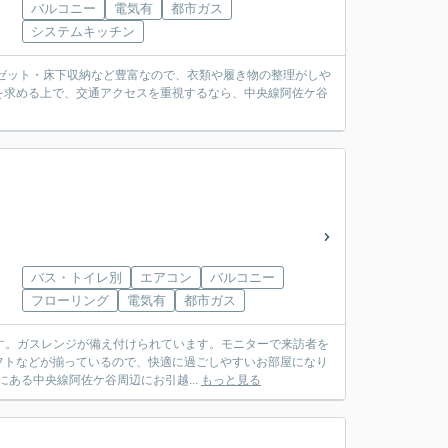
バルコニー
電気有
都市ガス
システムキッチン
ロゼット・床下収納など豊富なので、衣類や履き物の整理がしや
を求める上で、交通アクセスを重視するなら、中央線阿佐ケ谷
バス・トイレ別
エアコン
バルコニー
フローリング
電気有
都市ガス
です。ガスレンジが備え付けられています。モニターで来訪者を
フトなどが揃っているので、快適に過ごしやすいお部屋になり
ある中央線阿佐ケ谷周辺にお引越...
もっと見る