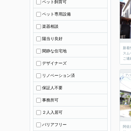
ペット飼育可
ペット専用設備
楽器相談
陽当り良好
新着
閑静な住宅地
スム
ご連
デザイナーズ
リノベーション済
アパ
保証人不要
事務所可
２人入居可
バリアフリー
阿佐