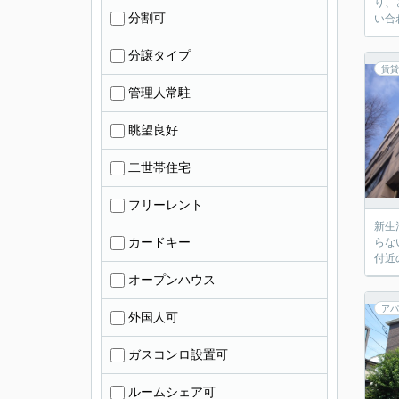
り、
分割可
い合
分譲タイプ
賃貸
管理人常駐
眺望良好
二世帯住宅
フリーレント
新生
カードキー
らな
付近
オープンハウス
アパ
外国人可
ガスコンロ設置可
ルームシェア可