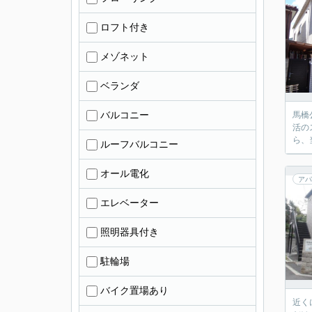
ロフト付き
メゾネット
ベランダ
バルコニー
馬橋
活の
ら、
ルーフバルコニー
オール電化
アパ
エレベーター
照明器具付き
駐輪場
バイク置場あり
近く