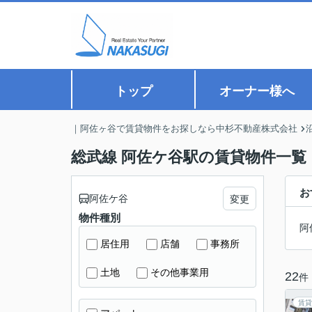
トップ
オーナー様へ
｜阿佐ヶ谷で賃貸物件をお探しなら中杉不動産株式会社
総武線 阿佐ケ谷駅の賃貸物件一覧
お
阿佐ケ谷
変更
物件種別
阿
居住用
店舗
事務所
土地
その他事業用
22
件
賃貸