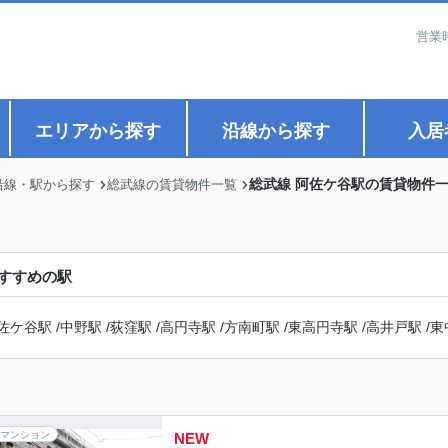
営業
エリアから探す
沿線から探す
入居
総武線 阿佐ケ谷駅の賃貸物件
沿線・駅から探す
総武線の賃貸物件一覧
すすめの駅
佐ケ谷駅
/
中野駅
/
荻窪駅
/
高円寺駅
/
方南町駅
/
東高円寺駅
/
高井戸駅
/
東
マンション
NEW