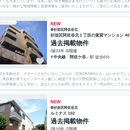
とても充実しています。浴室に追い焚き機能があるのでいつでも暖かいお風呂に入
わせを！確かな地域情報と賃貸情報をご提供いたしますので、ご安心して住まい探
マンション
NEW
杉並区
阿佐谷北
杉並区阿佐谷北１丁目の賃貸マンション 40
過去掲載物件
/築33年 /6階建
中央線
「
阿佐ケ谷
」駅 徒歩6分
活を失敗せず、スタートさせたいならこちらの「YOKOKAWAビル」はいかがでしょ
い来訪者が来てもインターホン越しに確認できるので防犯対策につながります。マ
のお部屋探しなら当社へ。あなたからのお問い合せをスタッフ一同お待ちしており
ート
NEW
杉並区
阿佐谷北
ルミナス 102
過去掲載物件
/築10年 /2階建