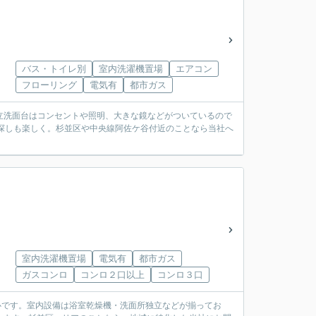
バス・トイレ別
室内洗濯機置場
エアコン
フローリング
電気有
都市ガス
。独立洗面台はコンセントや照明、大きな鏡などがついているので
探しも楽しく。杉並区や中央線阿佐ケ谷付近のことなら当社へ
室内洗濯機置場
電気有
都市ガス
ガスコンロ
コンロ２口以上
コンロ３口
心です。室内設備は浴室乾燥機・洗面所独立などが揃ってお