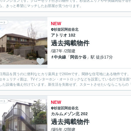
のマンションです。クローゼット付きの物件です。杉並区エリアや中央線阿佐ケ谷
ら、きっと希望にマッチしたお部屋が見つかります。
ート
NEW
杉並区
阿佐谷北
アトリオ 102
過去掲載物件
/築7年 /2階建
中央線
「
阿佐ケ谷
」駅 徒歩17分
日用品を買うのに便利なヒカリ薬局まで260mです。閑静な住宅地にある物件です
セキュリティ面は、TVインターホン・オートロックなどを設置しているので安全面
した設備を備え付けています。新生活を失敗せず、スタートさせたいならこちらの「ア
ート
NEW
杉並区
阿佐谷北
カルムメゾン北 202
過去掲載物件
/築5年 /2階建