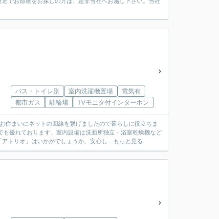
付近でお部屋をお探しの方は、是非当社へお越し下さい。当社
バス・トイレ別
室内洗濯機置場
電気有
都市ガス
駐輪場
TVモニタ付インターホン
。お住まいにネットの回線を繋げましたので暮らしに役立ちま
でも優れております。室内設備は洗面所独立・浴室乾燥機など
トリオ」はいかがでしょうか。安心し...
もっと見る