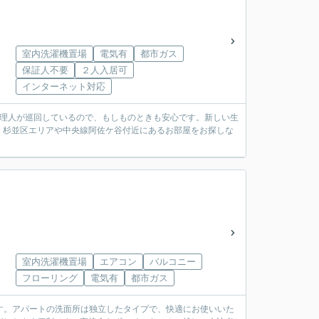
室内洗濯機置場
電気有
都市ガス
保証人不要
２人入居可
インターネット対応
管理人が巡回しているので、もしものときも安心です。新しい生
。杉並区エリアや中央線阿佐ケ谷付近にあるお部屋をお探しな
室内洗濯機置場
エアコン
バルコニー
フローリング
電気有
都市ガス
です。アパートの洗面所は独立したタイプで、快適にお使いいた