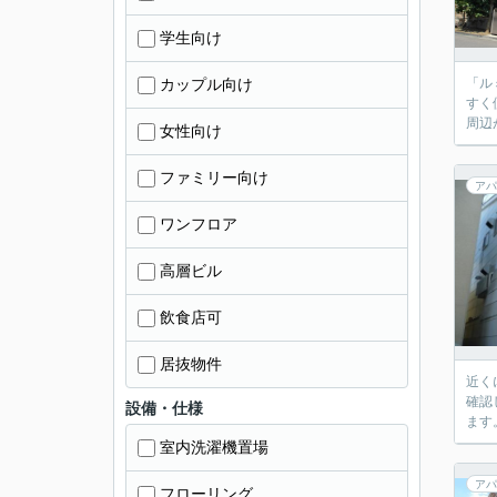
学生向け
カップル向け
「ル
すく
周辺
女性向け
ファミリー向け
アパ
ワンフロア
高層ビル
飲食店可
居抜物件
近く
確認
設備・仕様
ます
室内洗濯機置場
アパ
フローリング