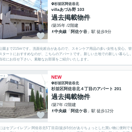
杉並区
阿佐谷北
villaあづみ野 103
過去掲載物件
/築35年 /2階建
中央線
「
阿佐ケ谷
」駅 徒歩9分
公園まで215mです。洗面化粧台があるので、スキンケア用品の多い女性も安心。
スタートにおすすめなのが、こちらのアパートです。新しい土地での新しい暮らし
当社にお任せ下さい。素敵なお部屋をご紹介いたします。
ート
NEW
杉並区
阿佐谷北
杉並区阿佐谷北４丁目のアパート 201
過去掲載物件
/築7年 /2階建
中央線
「
阿佐ケ谷
」駅 徒歩12分
にはセブンイレブン 阿佐谷北5丁目店(徒歩5分)がありちょっとした買い物に便利