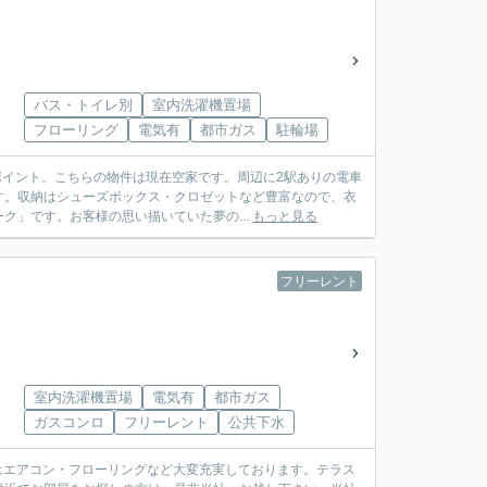
バス・トイレ別
室内洗濯機置場
フローリング
電気有
都市ガス
駐輪場
ポイント。こちらの物件は現在空家です。周辺に2駅ありの電車
す。収納はシューズボックス・クロゼットなど豊富なので、衣
」です。お客様の思い描いていた夢の...
もっと見る
フリーレント
室内洗濯機置場
電気有
都市ガス
ガスコンロ
フリーレント
公共下水
備はエアコン・フローリングなど大変充実しております。テラス