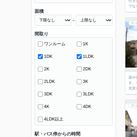
付き
でな
面積
～
アパ
間取り
ワンルーム
1K
1DK
1LDK
2K
2DK
薬や
2LDK
3K
す。
充実
3DK
3LDK
4K
4DK
アパ
4LDK以上
駅・バス停からの時間