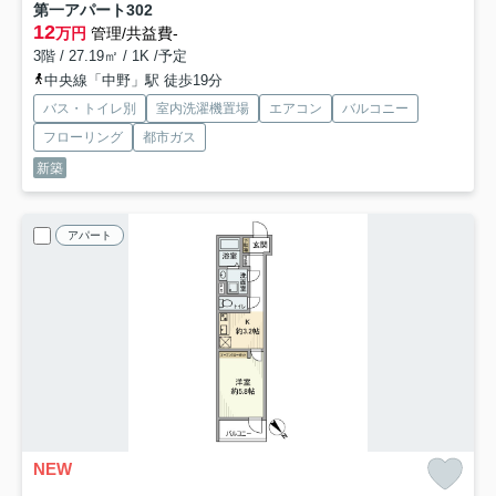
第一アパート
302
12
万円
管理/共益費-
3階 / 27.19㎡ / 1K /予定
中央線「中野」駅 徒歩19分
バス・トイレ別
室内洗濯機置場
エアコン
バルコニー
フローリング
都市ガス
新築
アパート
NEW