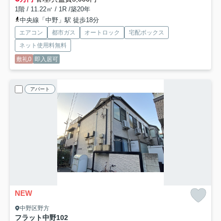
1階 / 11.22㎡ / 1R /築20年
中央線「中野」駅 徒歩18分
エアコン
都市ガス
オートロック
宅配ボックス
ネット使用料無料
敷礼0
即入居可
アパート
NEW
中野区野方
フラット中野
102