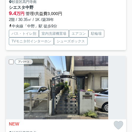
杉並区高円寺南
シエスタ中野
9.4
万円
管理/共益費3,000円
2階 / 30.35㎡ / 1K /築39年
中央線「中野」駅 徒歩9分
バス・トイレ別
室内洗濯機置場
エアコン
駐輪場
TVモニタ付インターホン
シューズボックス
アパート
NEW