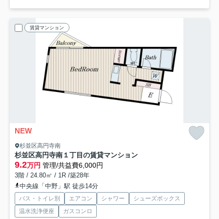
賃貸マンション
NEW
杉並区高円寺南
杉並区高円寺南１丁目の賃貸マンション
9.2
万円
管理/共益費6,000円
3階 / 24.80㎡ / 1R /築28年
中央線「中野」駅 徒歩14分
バス・トイレ別
エアコン
シャワー
シューズボックス
温水洗浄便座
ガスコンロ