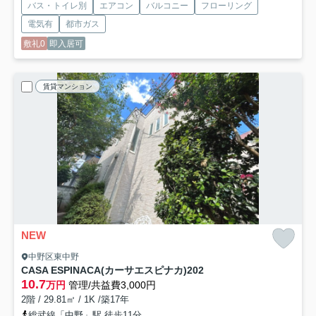
バス・トイレ別
エアコン
バルコニー
フローリング
電気有
都市ガス
敷礼0
即入居可
賃貸マンション
NEW
中野区東中野
CASA ESPINACA(カーサエスピナカ)
202
10.7
万円
管理/共益費3,000円
2階 / 29.81㎡ / 1K /築17年
総武線「中野」駅 徒歩11分