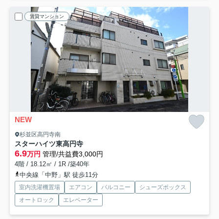
賃貸マンション
NEW
杉並区高円寺南
スターハイツ東高円寺
6.9
万円
管理/共益費3,000円
4階 / 18.12㎡ / 1R /築40年
中央線「中野」駅 徒歩11分
室内洗濯機置場
エアコン
バルコニー
シューズボックス
オートロック
エレベーター