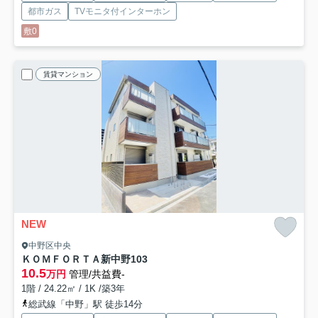
都市ガス
TVモニタ付インターホン
敷0
賃貸マンション
NEW
中野区中央
ＫＯＭＦＯＲＴＡ新中野
103
10.5
万円
管理/共益費-
1階 / 24.22㎡ / 1K /築3年
総武線「中野」駅 徒歩14分