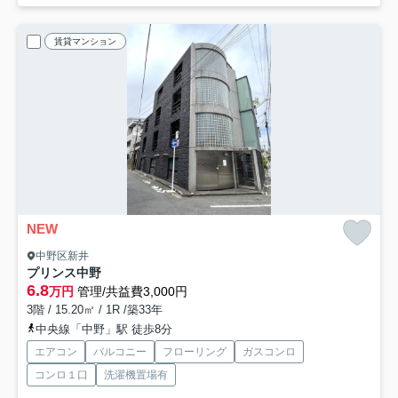
賃貸マンション
NEW
中野区新井
プリンス中野
6.8
万円
管理/共益費3,000円
3階 / 15.20㎡ / 1R /築33年
中央線「中野」駅 徒歩8分
エアコン
バルコニー
フローリング
ガスコンロ
コンロ１口
洗濯機置場有