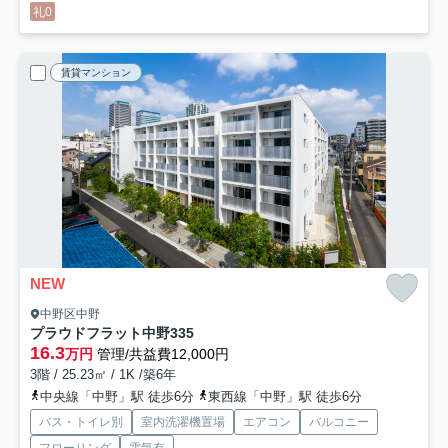
礼0
賃貸マンション
NEW
中野区中野
プラウドフラット中野
335
16.3
万円
管理/共益費12,000円
3階 / 25.23㎡ / 1K /築6年
中央線「中野」駅 徒歩6分
東西線「中野」駅 徒歩6分
バス・トイレ別
室内洗濯機置場
エアコン
バルコニー