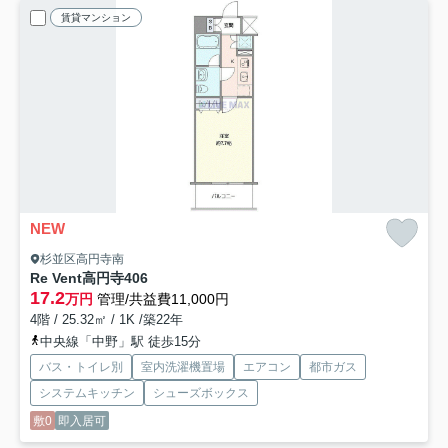
賃貸マンション
NEW
杉並区高円寺南
Re Vent高円寺
406
17.2
万円
管理/共益費11,000円
4階 / 25.32㎡ / 1K /築22年
中央線「中野」駅 徒歩15分
バス・トイレ別
室内洗濯機置場
エアコン
都市ガス
システムキッチン
シューズボックス
敷0
即入居可