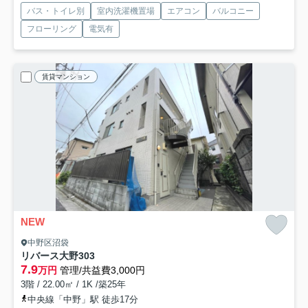
バス・トイレ別
室内洗濯機置場
エアコン
バルコニー
フローリング
電気有
賃貸マンション
NEW
中野区沼袋
リバース大野
303
7.9
万円
管理/共益費3,000円
3階 / 22.00㎡ / 1K /築25年
中央線「中野」駅 徒歩17分