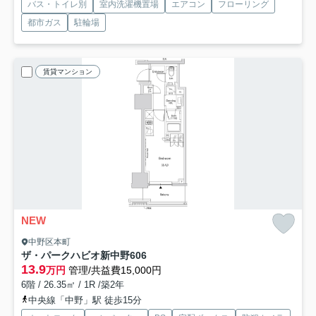
バス・トイレ別
室内洗濯機置場
エアコン
フローリング
都市ガス
駐輪場
賃貸マンション
NEW
中野区本町
ザ・パークハビオ新中野
606
13.9
万円
管理/共益費15,000円
6階 / 26.35㎡ / 1R /築2年
中央線「中野」駅 徒歩15分