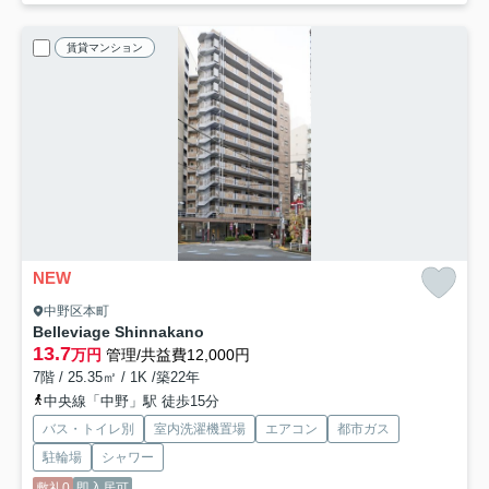
賃貸マンション
NEW
中野区本町
Belleviage Shinnakano
13.7
万円
管理/共益費12,000円
7階 / 25.35㎡ / 1K /築22年
中央線「中野」駅 徒歩15分
バス・トイレ別
室内洗濯機置場
エアコン
都市ガス
駐輪場
シャワー
敷礼0
即入居可