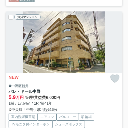
賃貸マンション
NEW
中野区新井
パレ・ドール中野
5.9
万円
管理/共益費6,000円
1階 / 17.64㎡ / 1R /築41年
中央線「中野」駅 徒歩16分
室内洗濯機置場
エアコン
バルコニー
駐輪場
TVモニタ付インターホン
シューズボックス