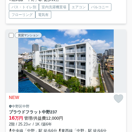
バス・トイレ別
室内洗濯機置場
エアコン
バルコニー
フローリング
電気有
賃貸マンション
NEW
中野区中野
プラウドフラット中野
237
16
万円
管理/共益費12,000円
2階 / 25.23㎡ / 1K /築6年
中央線「中野」駅 徒歩6分
東西線「中野」駅 徒歩6分