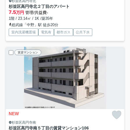
杉並区高円寺北
杉並区高円寺北２丁目のアパート
7.5
万円
管理/共益費-
1階 / 23.14㎡ / 1K /築35年
総武線「中野」駅 徒歩20分
室内洗濯機置場
電気有
都市ガス
公共下水
賃貸マンション
NEW
杉並区高円寺南
杉並区高円寺南５丁目の賃貸マンション
106