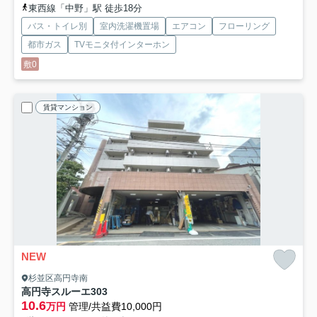
東西線「中野」駅 徒歩18分
バス・トイレ別
室内洗濯機置場
エアコン
フローリング
都市ガス
TVモニタ付インターホン
敷0
賃貸マンション
NEW
杉並区高円寺南
高円寺スルーエ
303
10.6
万円
管理/共益費10,000円