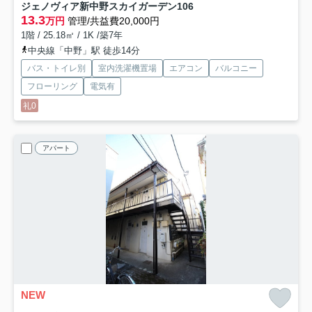
ジェノヴィア新中野スカイガーデン
106
13.3
万円
管理/共益費20,000円
1階 / 25.18㎡ / 1K /築7年
中央線「中野」駅 徒歩14分
バス・トイレ別
室内洗濯機置場
エアコン
バルコニー
フローリング
電気有
礼0
アパート
NEW