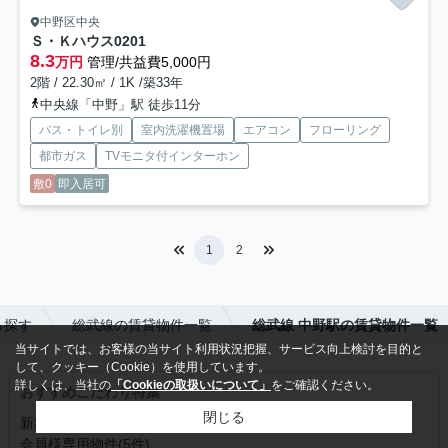
中野区中央
Ｓ・Ｋハウス
0201
8.3
万円
管理/共益費5,000円
2階 / 22.30㎡ / 1K /築33年
中央線「中野」駅 徒歩11分
バス・トイレ別
室内洗濯機置場
エアコン
フローリング
都市ガス
TVモニタ付インターホン
敷0
即入居可
1
2
ら探す
総武線の賃貸物件一覧
総武線 中野駅の賃貸物件一覧
当サイトでは、お客様の当サイト利用状況把握、サービス向上検討を目的と
して、クッキー（Cookie）を使用しています。
詳しくは、当社の
「Cookieの取扱いについて」
をご確認ください。
おすすめこだわり特集
閉じる
新築・築浅(275件)
ペット可(193件)
女性限定(16件)
会員様専用物件(5件)