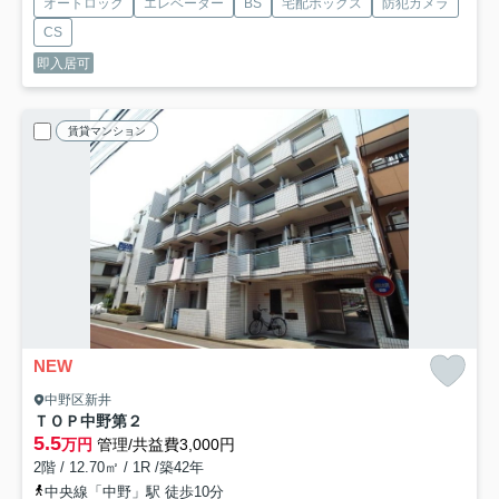
オートロック
エレベーター
BS
宅配ボックス
防犯カメラ
CS
即入居可
賃貸マンション
NEW
中野区新井
ＴＯＰ中野第２
5.5
万円
管理/共益費3,000円
2階 / 12.70㎡ / 1R /築42年
中央線「中野」駅 徒歩10分