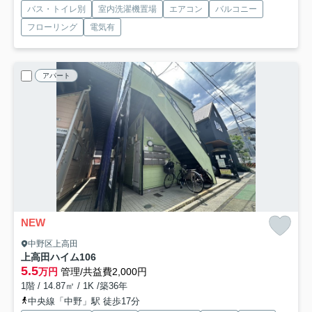
バス・トイレ別
室内洗濯機置場
エアコン
バルコニー
フローリング
電気有
アパート
NEW
中野区上高田
上高田ハイム
106
5.5
万円
管理/共益費2,000円
1階 / 14.87㎡ / 1K /築36年
中央線「中野」駅 徒歩17分