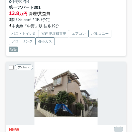
中野区沼袋
第一アパート
301
13.8
万円
管理/共益費-
3階 / 25.55㎡ / 1K /予定
中央線「中野」駅 徒歩19分
バス・トイレ別
室内洗濯機置場
エアコン
バルコニー
フローリング
都市ガス
新築
アパート
NEW