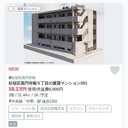
賃貸マンション
NEW
杉並区高円寺南
杉並区高円寺南５丁目の賃貸マンション
301
10.1
万円
管理/共益費6,000円
2階 / 21.44㎡ / 1K /予定
中央線「中野」駅 徒歩13分
バス・トイレ別
室内洗濯機置場
エアコン
フローリング
電気有
都市ガス
新築