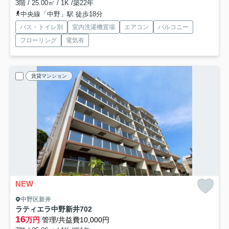
3階 / 25.00㎡ / 1K /築22年
中央線「中野」駅 徒歩18分
バス・トイレ別
室内洗濯機置場
エアコン
バルコニー
フローリング
電気有
賃貸マンション
NEW
中野区新井
ラティエラ中野新井
702
16
万円
管理/共益費10,000円