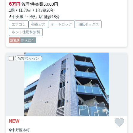
6
万円
管理/共益費5,000円
1階 / 11.70㎡ / 1R /築20年
中央線「中野」駅 徒歩18分
エアコン
都市ガス
オートロック
宅配ボックス
ネット使用料無料
敷礼0
即入居可
賃貸マンション
NEW
中野区本町