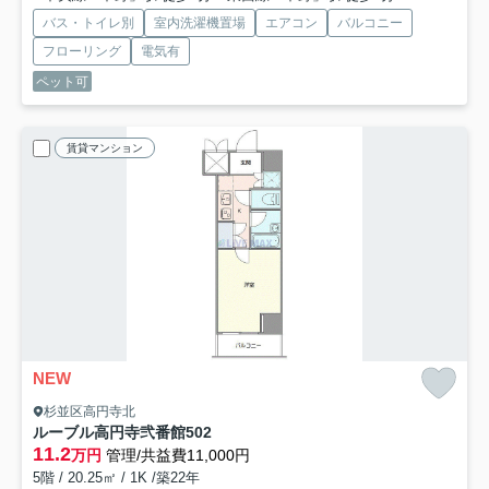
バス・トイレ別
室内洗濯機置場
エアコン
バルコニー
フローリング
電気有
ペット可
賃貸マンション
NEW
杉並区高円寺北
ルーブル高円寺弐番館
502
11.2
万円
管理/共益費11,000円
5階 / 20.25㎡ / 1K /築22年