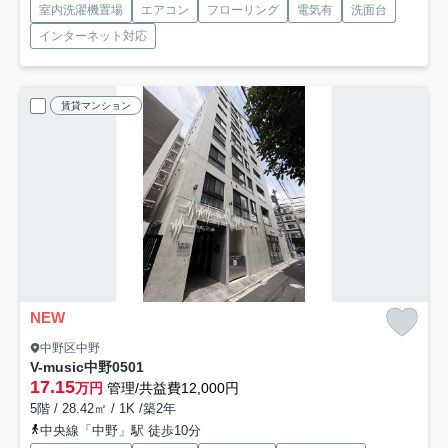
室内洗濯機置場
エアコン
フローリング
電気有
洗面台
インターネット対応
賃貸マンション
NEW
中野区中野
V-music中野
0501
17.15
万円
管理/共益費12,000円
5階 / 28.42㎡ / 1K /築2年
中央線「中野」駅 徒歩10分