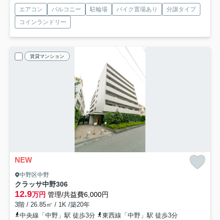
エアコン
バルコニー
駐輪場
バイク置場あり
分譲タイプ
コインランドリー
賃貸マンション
NEW
中野区中野
クラッサ中野
306
12.9
万円
管理/共益費6,000円
3階 / 26.85㎡ / 1K /築20年
中央線「中野」駅 徒歩3分
東西線「中野」駅 徒歩3分