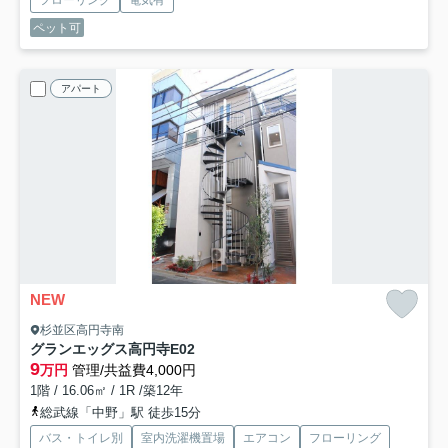
フローリング
電気有
ペット可
アパート
NEW
杉並区高円寺南
グランエッグス高円寺E
02
9
万円
管理/共益費4,000円
1階 / 16.06㎡ / 1R /築12年
総武線「中野」駅 徒歩15分
バス・トイレ別
室内洗濯機置場
エアコン
フローリング