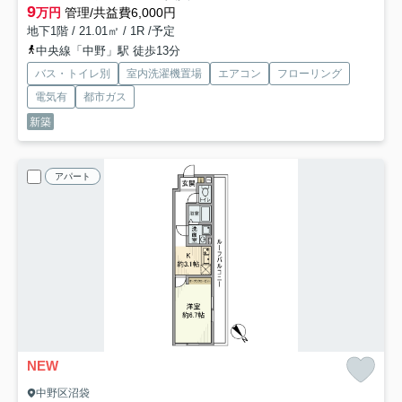
9
万円
管理/共益費6,000円
地下1階 / 21.01㎡ / 1R /予定
中央線「中野」駅 徒歩13分
バス・トイレ別
室内洗濯機置場
エアコン
フローリング
電気有
都市ガス
新築
アパート
NEW
中野区沼袋