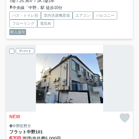
7階 / 25.36㎡ / 1K /築1年
中央線「中野」駅 徒歩10分
バス・トイレ別
室内洗濯機置場
エアコン
バルコニー
フローリング
電気有
即入居可
アパート
NEW
中野区野方
フラット中野
101
6
万円
管理/共益費5,000円