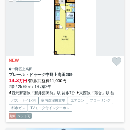
NEW
中野区上高田
プレール・ドゥーク中野上高田
209
14.3
万円
管理/共益費11,000円
2階 / 25.68㎡ / 1R /築2年
西武新宿線「新井薬師前」駅 徒歩7分
東西線「落合」駅 徒歩11分
バス・トイレ別
室内洗濯機置場
エアコン
フローリング
都市ガス
TVモニタ付インターホン
敷0
ペット可