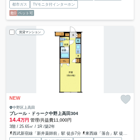
都市ガス
TVモニタ付インターホン
敷0
ペット可
賃貸マンション
NEW
中野区上高田
プレール・ドゥーク中野上高田
304
14.4
万円
管理/共益費11,000円
3階 / 25.65㎡ / 1R /築2年
西武新宿線「新井薬師前」駅 徒歩7分
東西線「落合」駅 徒歩11分