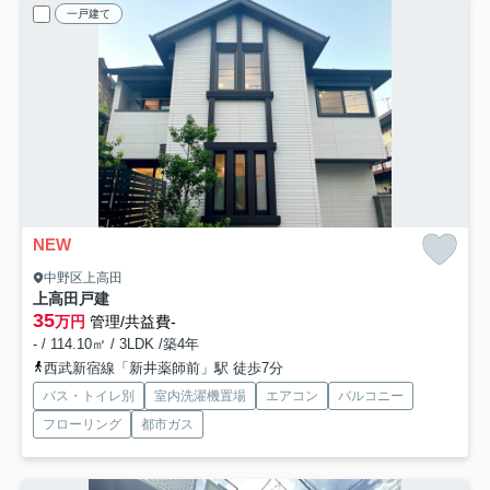
一戸建て
NEW
中野区上高田
上高田戸建
35
万円
管理/共益費-
- / 114.10㎡ / 3LDK /築4年
西武新宿線「新井薬師前」駅 徒歩7分
バス・トイレ別
室内洗濯機置場
エアコン
バルコニー
フローリング
都市ガス