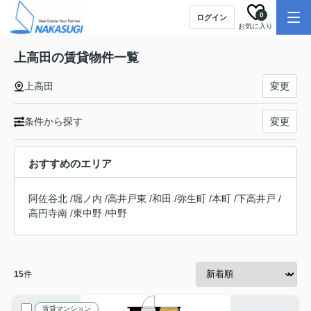
0
ログイン
お気に入り
上高田の賃貸物件一覧
上高田
変更
条件から探す
変更
おすすめのエリア
阿佐谷北
/
堀ノ内
/
高井戸東
/
和田
/
弥生町
/
本町
/
下高井戸
/
高円寺南
/
東中野
/
中野
15
件
賃貸マンション