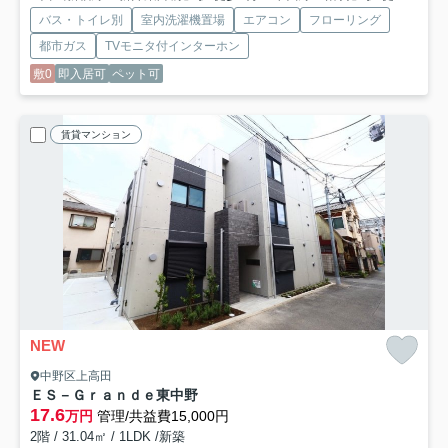
バス・トイレ別
室内洗濯機置場
エアコン
フローリング
都市ガス
TVモニタ付インターホン
敷0
即入居可
ペット可
賃貸マンション
NEW
中野区上高田
ＥＳ－Ｇｒａｎｄｅ東中野
17.6
万円
管理/共益費15,000円
2階 / 31.04㎡ / 1LDK /新築