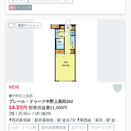
敷0
ペット可
賃貸マンション
NEW
中野区上高田
プレール・ドゥーク中野上高田
202
14.3
万円
管理/共益費11,000円
2階 / 25.65㎡ / 1R /築2年
西武新宿線「新井薬師前」駅 徒歩7分
東西線「落合」駅 徒歩11分
バス・トイレ別
室内洗濯機置場
エアコン
フローリング