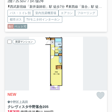
2階 / 25.50㎡ / 1R /築2年
西武新宿線「新井薬師前」駅 徒歩7分
東西線「落合」駅 徒歩11分
バス・トイレ別
室内洗濯機置場
エアコン
フローリング
都市ガス
TVモニタ付インターホン
敷0
ペット可
賃貸マンション
NEW
中野区上高田
クレヴィスタ中野落合
205
15