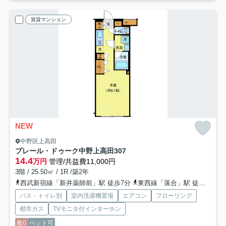
賃貸マンション
NEW
中野区上高田
プレール・ドゥーク中野上高田
307
14.4
万円
管理/共益費11,000円
3階 / 25.50㎡ / 1R /築2年
西武新宿線「新井薬師前」駅 徒歩7分
東西線「落合」駅 徒歩11分
バス・トイレ別
室内洗濯機置場
エアコン
フローリング
都市ガス
TVモニタ付インターホン
敷0
ペット可