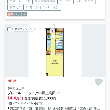
バス・トイレ別
室内洗濯機置場
エアコン
フローリング
都市ガス
TVモニタ付インターホン
敷0
ペット可
賃貸マンション
NEW
中野区上高田
プレール・ドゥーク中野上高田
309
14.4
万円
管理/共益費11,000円
3階 / 25.68㎡ / 1R /築2年
西武新宿線「新井薬師前」駅 徒歩7分
東西線「落合」駅 徒歩11分