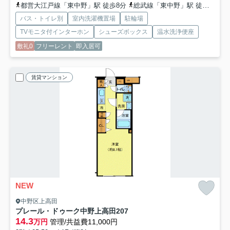
都営大江戸線「東中野」駅 徒歩8分
総武線「東中野」駅 徒歩9分
バス・トイレ別
室内洗濯機置場
駐輪場
TVモニタ付インターホン
シューズボックス
温水洗浄便座
敷礼0
フリーレント
即入居可
賃貸マンション
NEW
中野区上高田
プレール・ドゥーク中野上高田
207
14.3
万円
管理/共益費11,000円