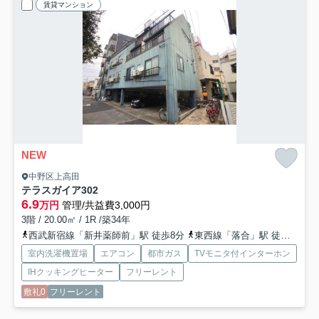
賃貸マンション
NEW
中野区上高田
テラスガイア
302
6.9
万円
管理/共益費3,000円
3階 / 20.00㎡ / 1R /築34年
西武新宿線「新井薬師前」駅 徒歩8分
東西線「落合」駅 徒歩10分
室内洗濯機置場
エアコン
都市ガス
TVモニタ付インターホン
IHクッキングヒーター
フリーレント
敷礼0
フリーレント