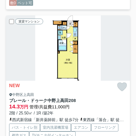
敷0
ペット可
賃貸マンション
NEW
中野区上高田
プレール・ドゥーク中野上高田
208
14.3
万円
管理/共益費11,000円
2階 / 25.50㎡ / 1R /築2年
西武新宿線「新井薬師前」駅 徒歩7分
東西線「落合」駅 徒歩11分
バス・トイレ別
室内洗濯機置場
エアコン
フローリング
都市ガス
TVモニタ付インターホン