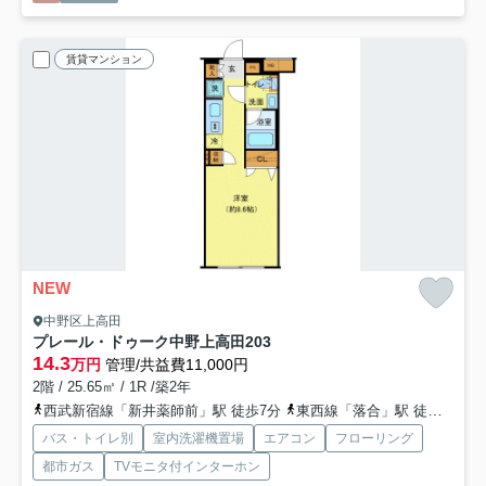
賃貸マンション
NEW
中野区上高田
プレール・ドゥーク中野上高田
203
14.3
万円
管理/共益費11,000円
2階 / 25.65㎡ / 1R /築2年
西武新宿線「新井薬師前」駅 徒歩7分
東西線「落合」駅 徒歩11分
バス・トイレ別
室内洗濯機置場
エアコン
フローリング
都市ガス
TVモニタ付インターホン