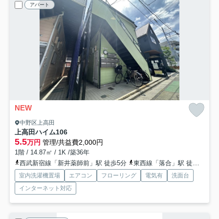
アパート
NEW
中野区上高田
上高田ハイム
106
5.5
万円
管理/共益費2,000円
1階 / 14.87㎡ / 1K /築36年
西武新宿線「新井薬師前」駅 徒歩5分
東西線「落合」駅 徒歩14分
室内洗濯機置場
エアコン
フローリング
電気有
洗面台
インターネット対応