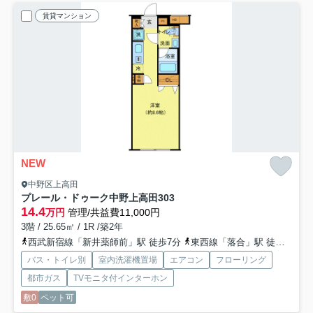
賃貸マンション
NEW
中野区上高田
プレール・ドゥーク中野上高田
303
14.4
万円
管理/共益費11,000円
3階 / 25.65㎡ / 1R /築2年
西武新宿線「新井薬師前」駅 徒歩7分
東西線「落合」駅 徒歩11分
バス・トイレ別
室内洗濯機置場
エアコン
フローリング
都市ガス
TVモニタ付インターホン
敷0
ペット可