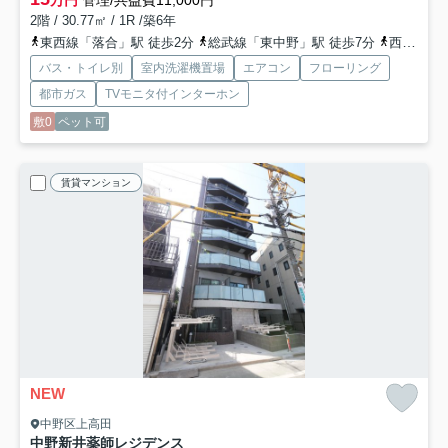
万円
管理/共益費11,000円
2階 / 30.77㎡ / 1R /築6年
東西線「落合」駅 徒歩2分
総武線「東中野」駅 徒歩7分
西武新宿線「中井」駅 徒歩9分
バス・トイレ別
室内洗濯機置場
エアコン
フローリング
都市ガス
TVモニタ付インターホン
敷0
ペット可
賃貸マンション
NEW
中野区上高田
中野新井薬師レジデンス