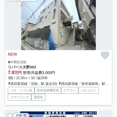
NEW
中野区沼袋
リバース大野
303
7.9
万円
管理/共益費3,000円
3階 / 22.00㎡ / 1K /築25年
西武新宿線「沼袋」駅 徒歩3分
西武新宿線「新井薬師前」駅 徒歩9分
バス・トイレ別
室内洗濯機置場
エアコン
バルコニー
フローリング
電気有
店舗一部