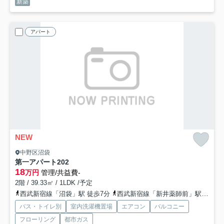
新築
アパート
NEW
中野区沼袋
第一アパート
202
18
万円
管理/共益費-
2階 / 39.33㎡ / 1LDK /予定
西武新宿線「沼袋」駅 徒歩7分
西武新宿線「新井薬師前」駅 徒歩7分
バス・トイレ別
室内洗濯機置場
エアコン
バルコニー
フローリング
都市ガス