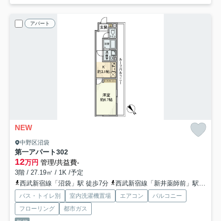
アパート
NEW
中野区沼袋
第一アパート
302
12
万円
管理/共益費-
3階 / 27.19㎡ / 1K /予定
西武新宿線「沼袋」駅 徒歩7分
西武新宿線「新井薬師前」駅 徒歩7分
バス・トイレ別
室内洗濯機置場
エアコン
バルコニー
フローリング
都市ガス