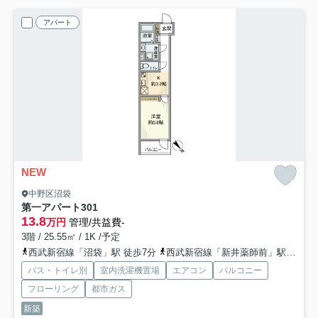
アパート
NEW
中野区沼袋
第一アパート
301
13.8
万円
管理/共益費-
3階 / 25.55㎡ / 1K /予定
西武新宿線「沼袋」駅 徒歩7分
西武新宿線「新井薬師前」駅 徒歩7分
バス・トイレ別
室内洗濯機置場
エアコン
バルコニー
フローリング
都市ガス
新築