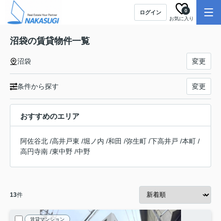
0
ログイン
お気に入り
沼袋の賃貸物件一覧
沼袋
変更
条件から探す
変更
おすすめのエリア
阿佐谷北
/
高井戸東
/
堀ノ内
/
和田
/
弥生町
/
下高井戸
/
本町
/
高円寺南
/
東中野
/
中野
13
件
賃貸マンション