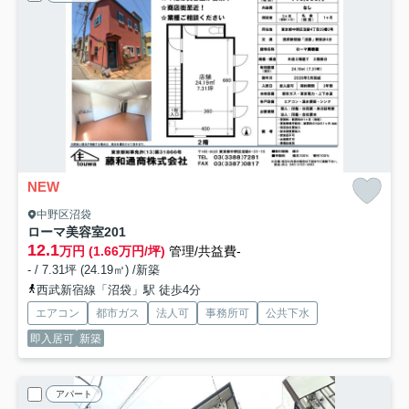
NEW
中野区沼袋
ローマ美容室
201
12.1
万円 (1.66万円/坪)
管理/共益費-
- / 7.31坪 (24.19㎡) /新築
西武新宿線「沼袋」駅 徒歩4分
エアコン
都市ガス
法人可
事務所可
公共下水
即入居可
新築
アパート