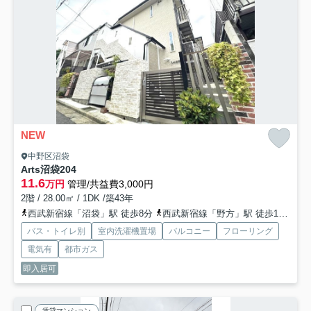
NEW
中野区沼袋
Arts沼袋
204
11.6
万円
管理/共益費3,000円
2階 / 28.00㎡ / 1DK /築43年
西武新宿線「沼袋」駅 徒歩8分
西武新宿線「野方」駅 徒歩10分
西
バス・トイレ別
室内洗濯機置場
バルコニー
フローリング
電気有
都市ガス
即入居可
賃貸マンション