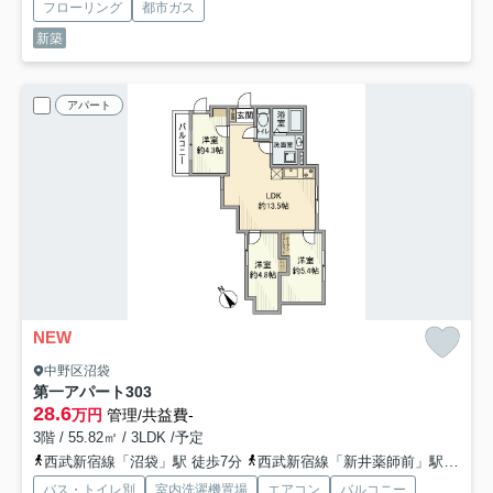
フローリング
都市ガス
新築
アパート
NEW
中野区沼袋
第一アパート
303
28.6
万円
管理/共益費-
3階 / 55.82㎡ / 3LDK /予定
西武新宿線「沼袋」駅 徒歩7分
西武新宿線「新井薬師前」駅 徒歩7分
バス・トイレ別
室内洗濯機置場
エアコン
バルコニー