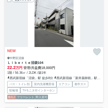
NEW
中野区沼袋
Ｌｉｂｅｒｔｅ沼袋
104
22.2
万円
管理/共益費18,000円
1階 / 56.36㎡ / 2LDK /築1年
西武新宿線「沼袋」駅 徒歩8分
西武新宿線「新井薬師前」駅 徒歩15分
バス・トイレ別
室内洗濯機置場
エアコン
都市ガス
駐輪場
TVモニタ付インターホン
敷礼0
フリーレント
即入居可