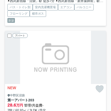
西武新宿線「沼袋」駅 徒歩7分
西武新宿線「新井薬師前」駅 徒歩7分
バス・トイレ別
室内洗濯機置場
エアコン
バルコニー
フローリング
都市ガス
新築
アパート
NEW
中野区沼袋
第一アパート
203
28.6
万円
管理/共益費-
2階 / 60.93㎡ / 3LDK /予定