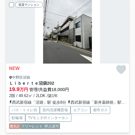
賃貸マンション
NEW
中野区沼袋
Ｌｉｂｅｒｔｅ沼袋
202
19.9
万円
管理/共益費18,000円
2階 / 49.62㎡ / 2LDK /築1年
西武新宿線「沼袋」駅 徒歩8分
西武新宿線「新井薬師前」駅 徒歩15分
バス・トイレ別
室内洗濯機置場
エアコン
都市ガス
駐輪場
TVモニタ付インターホン
敷礼0
フリーレント
即入居可