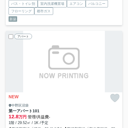
バス・トイレ別
室内洗濯機置場
エアコン
バルコニー
フローリング
都市ガス
新築
アパート
NEW
中野区沼袋
第一アパート
101
12.8
万円
管理/共益費-
1階 / 29.52㎡ / 1K /予定