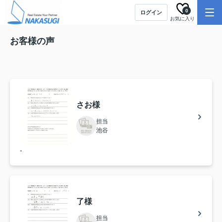
0
ログイン
お気に入り
お客様の声
さお様
担当
池谷
-
了様
担当