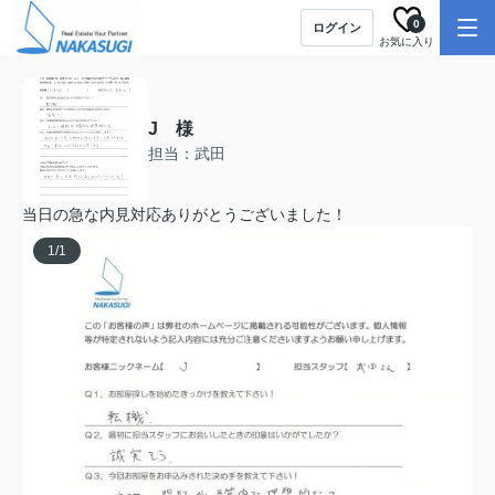
0
ログイン
お気に入り
J 様
担当：武田
当日の急な内見対応ありがとうございました！
1
/
1