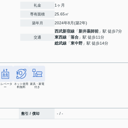
1ヶ月
礼金
25.65㎡
専有面積
2024年8月(築2年)
築年月
西武新宿線
「
新井薬師前
」駅 徒歩7分
東西線
「
落合
」駅 徒歩11分
交通
総武線
「
東中野
」駅 徒歩14分
エレベータ
ネット使用
家具・家電
ー
料無料
付き
- / -
敷引 / 償却