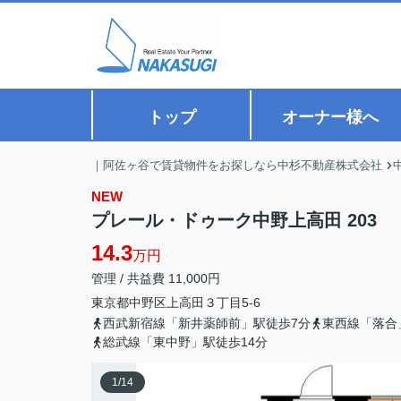
トップ
オーナー様へ
｜阿佐ヶ谷で賃貸物件をお探しなら中杉不動産株式会社
NEW
プレール・ドゥーク中野上高田 203
14.3
万円
管理 / 共益費 11,000円
東京都
中野区
上高田
３丁目5-6
西武新宿線「新井薬師前」駅徒歩7分
東西線「落合
総武線「東中野」駅徒歩14分
1
/
14