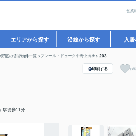
営業
エリアから探す
沿線から探す
入居
プレール・ドゥーク中野上高田
203
中野区の賃貸物件一覧
印刷する
お気
」駅徒歩11分