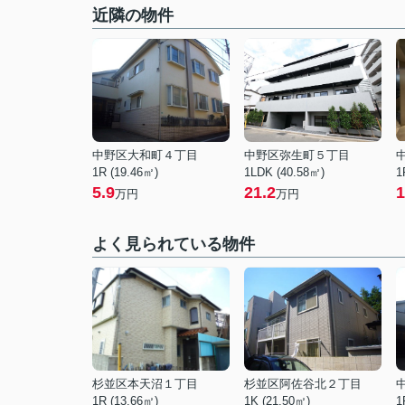
近隣の物件
中野区大和町４丁目
中野区弥生町５丁目
1R (19.46㎡)
1LDK (40.58㎡)
1
5.9
21.2
1
万円
万円
よく見られている物件
杉並区本天沼１丁目
杉並区阿佐谷北２丁目
1R (13.66㎡)
1K (21.50㎡)
1