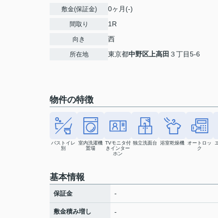
0ヶ月(-)
敷金(保証金)
1R
間取り
西
向き
東京都
中野区
上高田
３丁目5-6
所在地
物件の特徴
バストイレ
室内洗濯機
TVモニタ付
独立洗面台
浴室乾燥機
オートロッ
別
置場
きインター
ク
ホン
基本情報
-
保証金
敷金積み増し
-