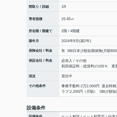
1R
間取り / 詳細
25.65㎡
専有面積
2階 / 4階建
所在階 / 階建て
2024年8月(築2年)
築年月
保険会社 / 料金
有 SBI日本少額短期保険(月額800円)
保証会社 / 料金
必加入 / その他
初回保証料：総賃料の100％ 更新時
居住中
現況
その他条件
事務手数料:2万2,000円 退去時精算
ラブ:2,200円（月額） SBI少
設備条件
設備条件
ペット相談 / ペット飼育可 / 分譲タ