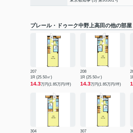
東京都知事 (3) 第95381号
プレール・ドゥーク中野上高田の他の部屋
207
208
2
1R (25.50㎡)
1R (25.50㎡)
1
14.3
14.3
1
万円(
1.85
万円/坪)
万円(
1.85
万円/坪)
304
307
3