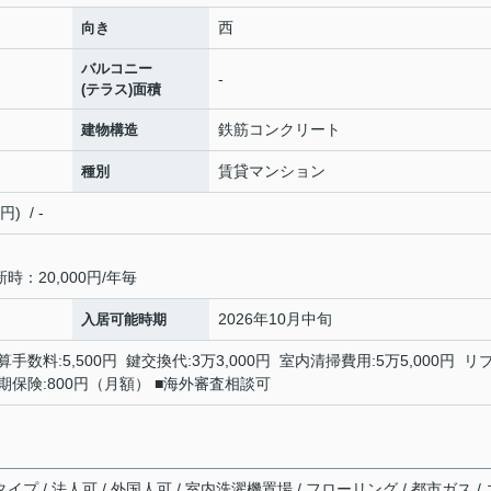
西
向き
バルコニー
-
(テラス)面積
鉄筋コンクリート
建物構造
賃貸マンション
種別
 / -
：20,000円/年毎
2026年10月中旬
入居可能時期
手数料:5,500円 鍵交換代:3万3,000円 室内清掃費用:5万5,000円 リ
額短期保険:800円（月額） ■海外審査相談可
イプ / 法人可 / 外国人可 / 室内洗濯機置場 / フローリング / 都市ガス / 