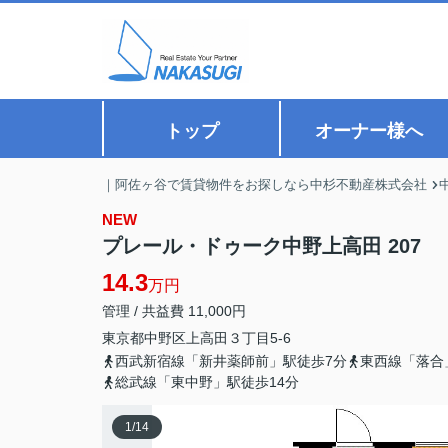
トップ
オーナー様へ
｜阿佐ヶ谷で賃貸物件をお探しなら中杉不動産株式会社
NEW
プレール・ドゥーク中野上高田 207
14.3
万円
管理 / 共益費 11,000円
東京都
中野区
上高田
３丁目5-6
西武新宿線「新井薬師前」駅徒歩7分
東西線「落合
総武線「東中野」駅徒歩14分
1
/
14