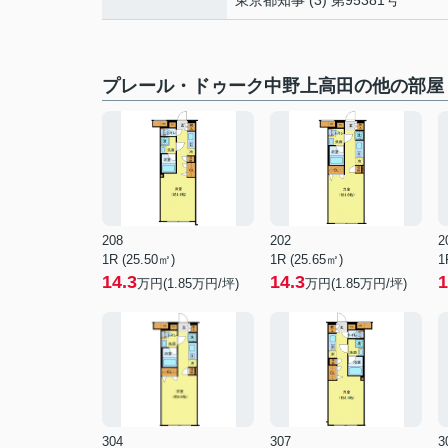
東京都知事 (3) 第95381号
プレール・ドゥーク中野上高田の他の部屋
208
202
2
1R (25.50㎡)
1R (25.65㎡)
1
14.3
14.3
1
万円(
1.85
万円/坪)
万円(
1.85
万円/坪)
304
307
3