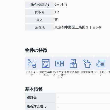
0ヶ月(-)
敷金(保証金)
1R
間取り
東
向き
東京都
中野区
上高田
３丁目5-6
所在地
物件の特徴
バストイレ
室内洗濯機
TVモニタ付
独立洗面台
浴室乾燥機
オートロッ
別
置場
きインター
ク
ホン
基本情報
-
保証金
敷金積み増し
-