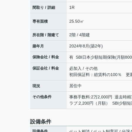
1R
間取り / 詳細
25.50㎡
専有面積
2階 / 4階建
所在階 / 階建て
2024年8月(築2年)
築年月
保険会社 / 料金
有 SBI日本少額短期保険(月額800円)
保証会社 / 料金
必加入 / その他
初回保証料：総賃料の100％ 更新時
居住中
現況
その他条件
事務手数料:2万2,000円 退去時精算
ラブ:2,200円（月額） SBI少
設備条件
設備条件
ペット相談 / ペット飼育可 / 分譲タ