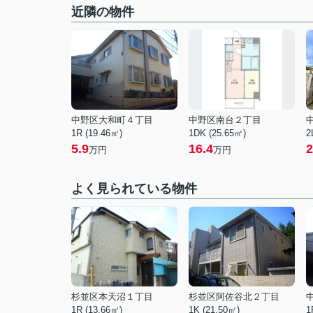
近隣の物件
中野区大和町４丁目
中野区南台２丁目
1R (19.46㎡)
1DK (25.65㎡)
2
5.9
16.4
2
万円
万円
よく見られている物件
杉並区本天沼１丁目
杉並区阿佐谷北２丁目
1R (13.66㎡)
1K (21.50㎡)
1