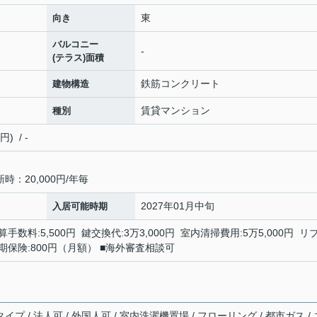
東
向き
バルコニー
-
(テラス)面積
鉄筋コンクリート
建物構造
賃貸マンション
種別
 / -
：20,000円/年毎
2027年01月中旬
入居可能時期
手数料:5,500円 鍵交換代:3万3,000円 室内清掃費用:5万5,000円 リ
額短期保険:800円（月額） ■海外審査相談可
イプ / 法人可 / 外国人可 / 室内洗濯機置場 / フローリング / 都市ガス / 