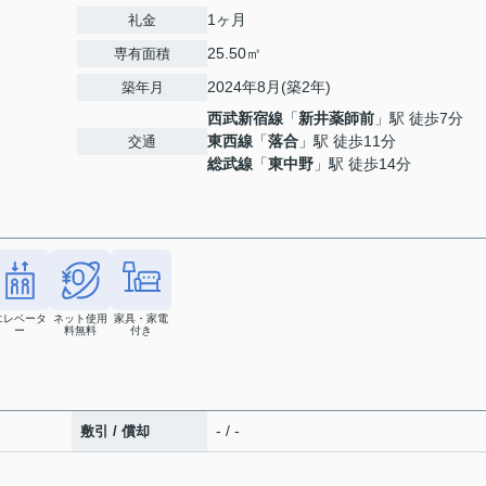
1ヶ月
礼金
25.50㎡
専有面積
2024年8月(築2年)
築年月
西武新宿線
「
新井薬師前
」駅 徒歩7分
東西線
「
落合
」駅 徒歩11分
交通
総武線
「
東中野
」駅 徒歩14分
エレベータ
ネット使用
家具・家電
ー
料無料
付き
- / -
敷引 / 償却