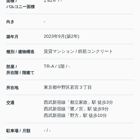
1.62㎡ / -
面積 /
バルコニー面積
-
向き
2023年9月(築2年)
築年月
賃貸マンション / 鉄筋コンクリート
種別 / 建物構造
TR-A / 1階 / -
部屋 /
所在階 / 階建て
東京都
中野区
若宮
３丁目
所在地
西武新宿線
「
都立家政
」駅 徒歩3分
交通
西武新宿線
「
鷺ノ宮
」駅 徒歩9分
西武新宿線
「
野方
」駅 徒歩10分
- / -
駐車場 / 月額