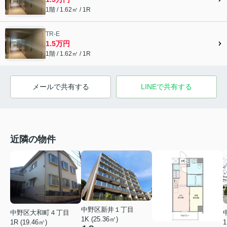
1階 / 1.62㎡ / 1R
TR-E
1.5万円
1階 / 1.62㎡ / 1R
メールで共有する
LINEで共有する
近隣の物件
中野区新井１丁目
中野区大和町４丁目
1K (25.36㎡)
1R (19.46㎡)
1