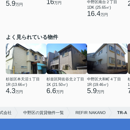
16
5.9
中野区南台２丁目
万円
万円
1DK (25.65㎡)
16.4
万円
よく見られている物件
杉並区本天沼１丁目
杉並区阿佐谷北２丁目
中野区大和町４丁目
1R (13.66㎡)
1K (21.50㎡)
1R (19.46㎡)
1
4.3
6.6
5.9
万円
万円
万円
式会社
中野区の賃貸物件一覧
REFIR NAKANO
TR-A