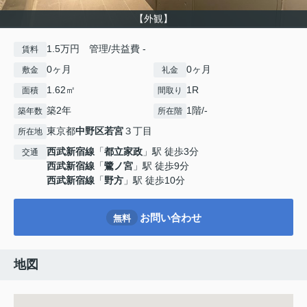
【外観】
1.5万円 管理/共益費 -
賃料
0ヶ月
0ヶ月
敷金
礼金
1.62㎡
1R
面積
間取り
築2年
1階/-
築年数
所在階
東京都
中野区
若宮
３丁目
所在地
西武新宿線
「
都立家政
」駅 徒歩3分
交通
西武新宿線
「
鷺ノ宮
」駅 徒歩9分
西武新宿線
「
野方
」駅 徒歩10分
お問い合わせ
無料
地図