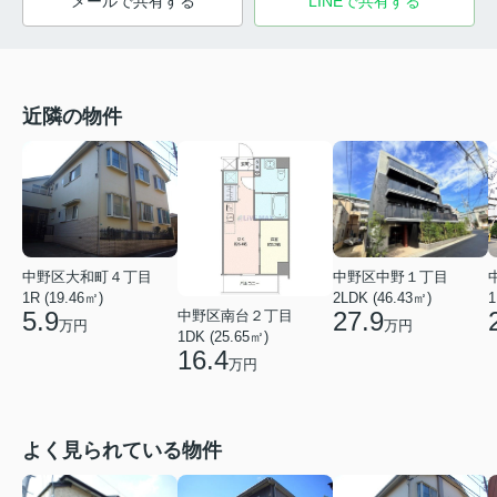
メールで共有する
LINEで共有する
近隣の物件
中野区大和町４丁目
中野区中野１丁目
1R (19.46㎡)
2LDK (46.43㎡)
1
5.9
27.9
中野区南台２丁目
万円
万円
1DK (25.65㎡)
16.4
万円
よく見られている物件