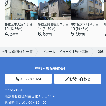
杉並区本天沼１丁目
杉並区阿佐谷北２丁目
中野区大和町４丁目
1R (13.66㎡)
1K (21.50㎡)
1R (19.46㎡)
1
4.3
6.6
5.9
万円
万円
万円
中野区の賃貸物件一覧
プレール・ドゥーク中野上高田
208
中杉不動産株式会社
03-3330-0123
お問い合わせ
〒166-0001
東京都杉並区阿佐谷北１丁目36-9
営業時間：
10：00～18：00