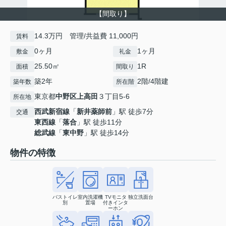
【間取り】
14.3万円 管理/共益費 11,000円
賃料
0ヶ月
1ヶ月
敷金
礼金
25.50㎡
1R
面積
間取り
築2年
2階/4階建
築年数
所在階
東京都
中野区
上高田
３丁目5-6
所在地
西武新宿線
「
新井薬師前
」駅 徒歩7分
交通
東西線
「
落合
」駅 徒歩11分
総武線
「
東中野
」駅 徒歩14分
物件の特徴
バストイレ
室内洗濯機
TVモニタ
独立洗面台
別
置場
付きインタ
ーホン