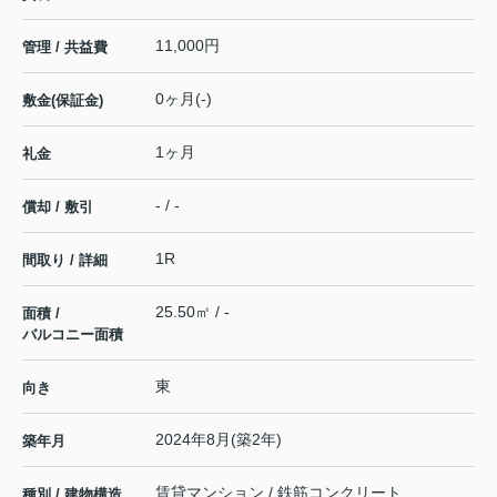
11,000円
管理 / 共益費
0ヶ月(-)
敷金(保証金)
1ヶ月
礼金
- / -
償却 / 敷引
1R
間取り / 詳細
25.50㎡ / -
面積 /
バルコニー面積
東
向き
2024年8月(築2年)
築年月
賃貸マンション / 鉄筋コンクリート
種別 / 建物構造