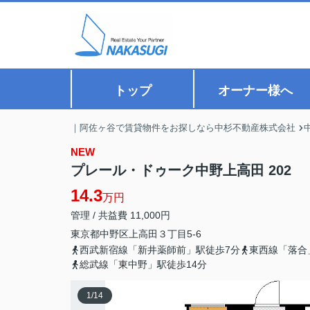
トップ
オーナー様へ
｜阿佐ヶ谷で賃貸物件をお探しなら中杉不動産株式会社
NEW
プレール・ドゥーク中野上高田 202
14.3
万円
管理 / 共益費 11,000円
東京都
中野区
上高田
３丁目5-6
西武新宿線「新井薬師前」駅徒歩7分
東西線「落合
総武線「東中野」駅徒歩14分
1
/
14