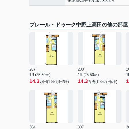
東京都知事 (3) 第95381号
プレール・ドゥーク中野上高田の他の部屋
207
208
2
1R (25.50㎡)
1R (25.50㎡)
1
14.3
14.3
1
万円(
1.85
万円/坪)
万円(
1.85
万円/坪)
304
307
3