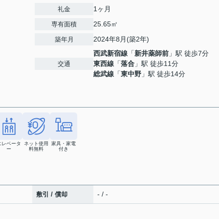
1ヶ月
礼金
25.65㎡
専有面積
2024年8月(築2年)
築年月
西武新宿線
「
新井薬師前
」駅 徒歩7分
東西線
「
落合
」駅 徒歩11分
交通
総武線
「
東中野
」駅 徒歩14分
エレベータ
ネット使用
家具・家電
ー
料無料
付き
- / -
敷引 / 償却