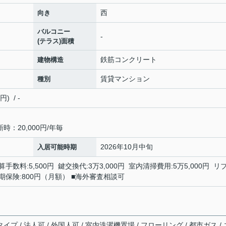
西
向き
バルコニー
-
(テラス)面積
鉄筋コンクリート
建物構造
賃貸マンション
種別
 / -
：20,000円/年毎
2026年10月中旬
入居可能時期
手数料:5,500円 鍵交換代:3万3,000円 室内清掃費用:5万5,000円 リ
額短期保険:800円（月額） ■海外審査相談可
イプ / 法人可 / 外国人可 / 室内洗濯機置場 / フローリング / 都市ガス / 