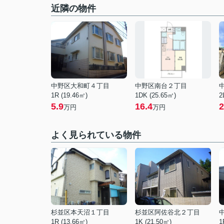
近隣の物件
中野区大和町４丁目
中野区南台２丁目
1R (19.46㎡)
1DK (25.65㎡)
2
5.9
16.4
2
万円
万円
よく見られている物件
杉並区本天沼１丁目
杉並区阿佐谷北２丁目
1R (13.66㎡)
1K (21.50㎡)
1