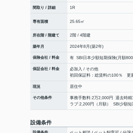
1R
間取り / 詳細
25.65㎡
専有面積
2階 / 4階建
所在階 / 階建て
2024年8月(築2年)
築年月
保険会社 / 料金
有 SBI日本少額短期保険(月額800円)
保証会社 / 料金
必加入 / その他
初回保証料：総賃料の100％ 更新時
居住中
現況
その他条件
事務手数料:2万2,000円 退去時精算
ラブ:2,200円（月額） SBI少
設備条件
設備条件
ペット相談 / ペット飼育可 / 分譲タ