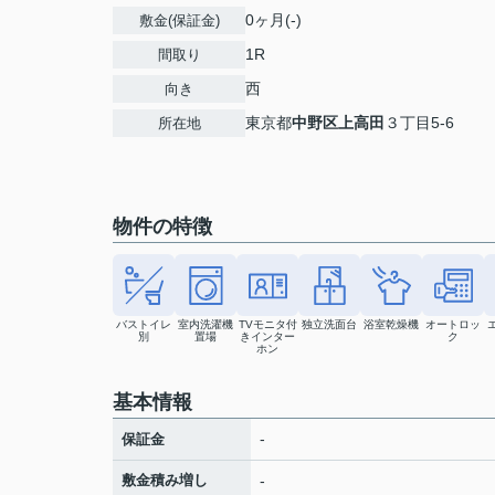
0ヶ月(-)
敷金(保証金)
1R
間取り
西
向き
東京都
中野区
上高田
３丁目5-6
所在地
物件の特徴
バストイレ
室内洗濯機
TVモニタ付
独立洗面台
浴室乾燥機
オートロッ
別
置場
きインター
ク
ホン
基本情報
-
保証金
敷金積み増し
-