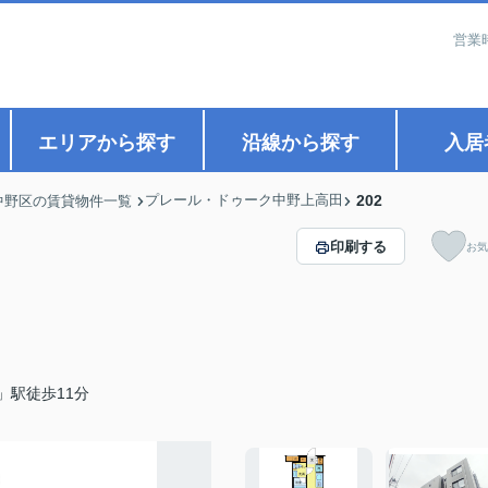
営業
エリアから探す
沿線から探す
入居
プレール・ドゥーク中野上高田
202
中野区の賃貸物件一覧
印刷する
お気
」駅徒歩11分