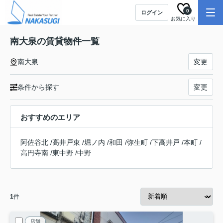
0
ログイン
お気に入り
南大泉の賃貸物件一覧
南大泉
変更
条件から探す
変更
おすすめのエリア
阿佐谷北
/
高井戸東
/
堀ノ内
/
和田
/
弥生町
/
下高井戸
/
本町
/
高円寺南
/
東中野
/
中野
1
件
店舗