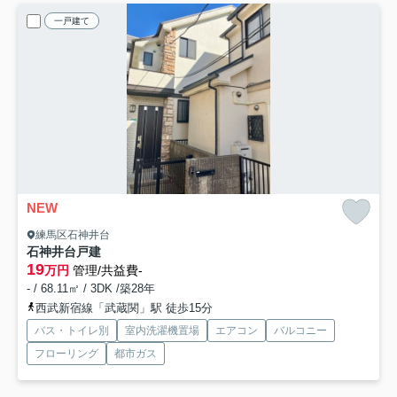
一戸建て
NEW
練馬区石神井台
石神井台戸建
19
万円
管理/共益費-
- / 68.11㎡ / 3DK /築28年
西武新宿線「武蔵関」駅 徒歩15分
バス・トイレ別
室内洗濯機置場
エアコン
バルコニー
フローリング
都市ガス