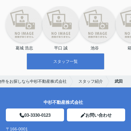
葛城 浩志
平口 誠
池谷 　
箱
スタッフ一覧
物件をお探しなら中杉不動産株式会社
スタッフ紹介
武田
中杉不動産株式会社
03-3330-0123
お問い合わせ
〒166-0001