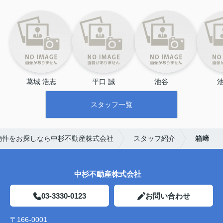
葛城 浩志
平口 誠
池谷 　
池
スタッフ一覧
物件をお探しなら中杉不動産株式会社
スタッフ紹介
箱﨑
中杉不動産株式会社
03-3330-0123
お問い合わせ
〒166-0001