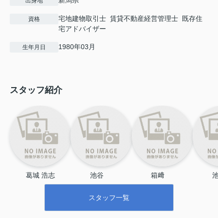
新潟県
出身地
宅地建物取引士 賃貸不動産経営管理士 既存住
資格
宅アドバイザー
1980年03月
生年月日
スタッフ紹介
葛城 浩志
池谷 　
箱﨑 　
池
スタッフ一覧