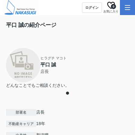
0
ログイン
お気に入り
平口 誠の紹介ページ
ヒラグチ マコト
平口 誠
店長
どんなことでもご相談ください。
店長
部署名
18年
不動産キャリア