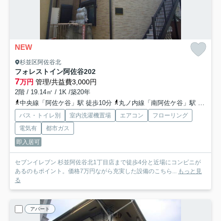
NEW
杉並区阿佐谷北
フォレストイン阿佐谷
202
7
万円
管理/共益費3,000円
2階 / 19.14㎡ / 1K /築20年
中央線「阿佐ケ谷」駅 徒歩10分
丸ノ内線「南阿佐ケ谷」駅 徒歩18分
バス・トイレ別
室内洗濯機置場
エアコン
フローリング
電気有
都市ガス
即入居可
セブンイレブン 杉並阿佐谷北1丁目店まで徒歩4分と近場にコンビニが
あるのもポイント。価格7万円ながら充実した設備のこちら...
もっと見
る
アパート