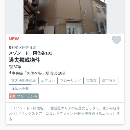
NEW
杉並区阿佐谷北
メゾン・ド・阿佐谷
101
過去掲載物件
/築37年
中央線「阿佐ケ谷」駅 徒歩10分
室内洗濯機置場
エアコン
フローリング
電気有
都市ガス
保証人不要
礼0
フリーレント
「メゾン・ド・阿佐谷」：杉並区エリアの新居にピッタリ。家から徒歩
5分にドラッグストア「ココカラファイン 阿佐谷中杉通り店...
もっと見
る