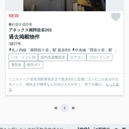
NEW
杉並区成田東
アネックス南阿佐谷
202
過去掲載物件
/築27年
丸ノ内線「南阿佐ケ谷」駅 徒歩8分
中央線「阿佐ケ谷」駅 徒歩12分
バス・トイレ別
室内洗濯機置場
エアコン
フローリング
電気有
都市ガス
ミニストップ 杉並消防署前店まで徒歩5分と近場にコンビニがあるのも
ポイント。南向きの物件なら日光が入りやすく、冬でも暖か...
もっと見
る
1