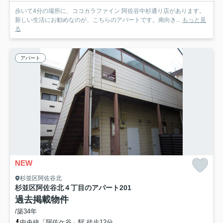
歩いて4分の場所に、ココカラファイン 阿佐谷中杉通り店があります。
新しい生活にお勧めなのが、こちらのアパートです。南向き...
もっと見
る
アパート
NEW
杉並区阿佐谷北
杉並区阿佐谷北４丁目のアパート
201
過去掲載物件
/築34年
中央線「阿佐ケ谷」駅 徒歩12分