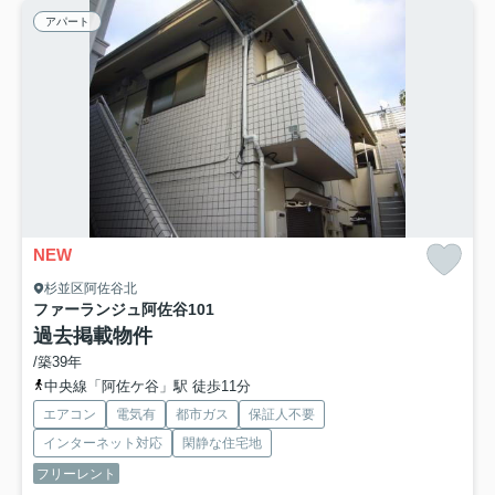
アパート
NEW
杉並区阿佐谷北
ファーランジュ阿佐谷
101
過去掲載物件
/築39年
中央線「阿佐ケ谷」駅 徒歩11分
エアコン
電気有
都市ガス
保証人不要
インターネット対応
閑静な住宅地
フリーレント