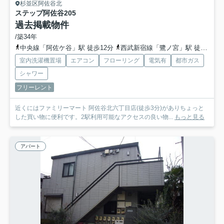
杉並区阿佐谷北
ステップ阿佐谷
205
過去掲載物件
/築34年
中央線「阿佐ケ谷」駅 徒歩12分
西武新宿線「鷺ノ宮」駅 徒歩18分
室内洗濯機置場
エアコン
フローリング
電気有
都市ガス
シャワー
フリーレント
近くにはファミリーマート 阿佐谷北六丁目店(徒歩3分)がありちょっと
した買い物に便利です。2駅利用可能なアクセスの良い物...
もっと見る
アパート