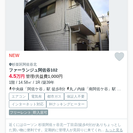
NEW
杉並区阿佐谷北
ファーランジュ阿佐谷
102
4.5
万円
管理/共益費1,000円
1階 / 14.58㎡ / 1R /築39年
中央線「阿佐ケ谷」駅 徒歩8分
丸ノ内線「南阿佐ケ谷」駅 徒歩16分
エアコン
電気有
都市ガス
保証人不要
インターネット対応
IHクッキングヒーター
フリーレント
即入居可
近くにはローソン 杉並阿佐ヶ谷北一丁目店(徒歩4分)がありちょっとし
た買い物に便利です。定期的に管理人が見回りに来てくれ...
もっと見る