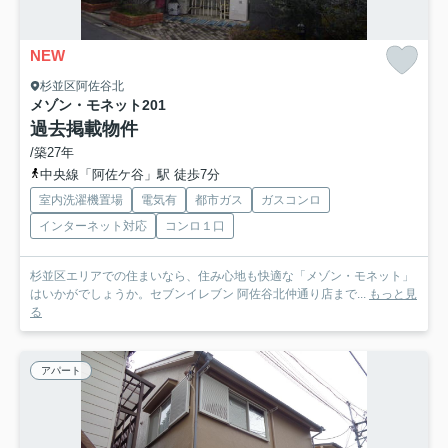
NEW
杉並区阿佐谷北
メゾン・モネット
201
過去掲載物件
/築27年
中央線「阿佐ケ谷」駅 徒歩7分
室内洗濯機置場
電気有
都市ガス
ガスコンロ
インターネット対応
コンロ１口
杉並区エリアでの住まいなら、住み心地も快適な「メゾン・モネット」
はいかがでしょうか。セブンイレブン 阿佐谷北仲通り店まで...
もっと見
る
アパート