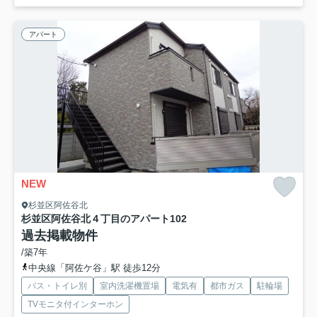
アパート
NEW
杉並区阿佐谷北
杉並区阿佐谷北４丁目のアパート
102
過去掲載物件
/築7年
中央線「阿佐ケ谷」駅 徒歩12分
バス・トイレ別
室内洗濯機置場
電気有
都市ガス
駐輪場
TVモニタ付インターホン