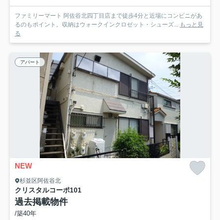
ファミリーマート 阿佐谷北四丁目店まで徒歩4分と近場にコンビニがあ
るのもポイント。収納はウォークインクロゼット・シューズ...
もっと見
る
アパート
NEW
杉並区阿佐谷北
クリスタルコーポ
101
過去掲載物件
/築40年