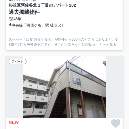
杉並区阿佐谷北２丁目のアパート
202
過去掲載物件
/築46年
中央線「阿佐ケ谷」駅 徒歩5分
スーパー「西友 阿佐ケ谷店」が物件から330mのところにあります。令
和8年2月入居可能予定です。そこから新たな生活が始ま...
もっと見る
アパート
NEW