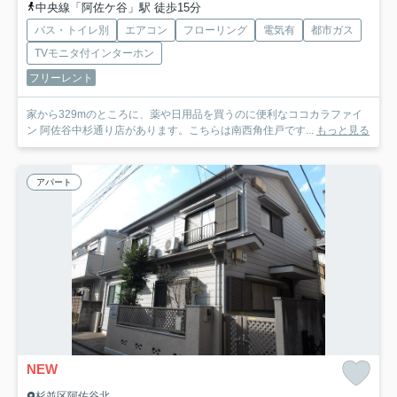
中央線「阿佐ケ谷」駅 徒歩15分
バス・トイレ別
エアコン
フローリング
電気有
都市ガス
TVモニタ付インターホン
フリーレント
家から329mのところに、薬や日用品を買うのに便利なココカラファイ
ン 阿佐谷中杉通り店があります。こちらは南西角住戸です...
もっと見る
アパート
NEW
杉並区阿佐谷北