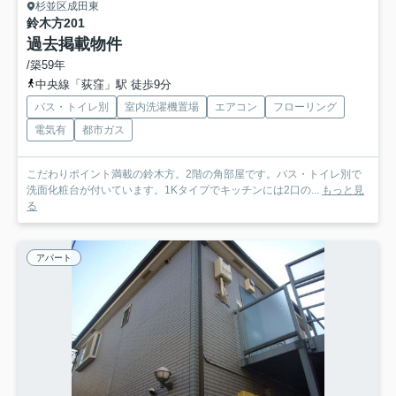
杉並区成田東
鈴木方
201
過去掲載物件
/築59年
中央線「荻窪」駅 徒歩9分
バス・トイレ別
室内洗濯機置場
エアコン
フローリング
電気有
都市ガス
こだわりポイント満載の鈴木方。2階の角部屋です。バス・トイレ別で
洗面化粧台が付いています。1Kタイプでキッチンには2口の...
もっと見
る
アパート