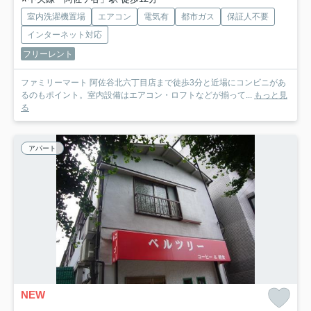
室内洗濯機置場
エアコン
電気有
都市ガス
保証人不要
インターネット対応
フリーレント
ファミリーマート 阿佐谷北六丁目店まで徒歩3分と近場にコンビニがあ
るのもポイント。室内設備はエアコン・ロフトなどが揃って...
もっと見
る
アパート
NEW